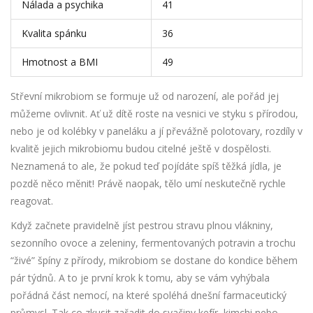
Nálada a psychika
41
Kvalita spánku
36
Hmotnost a BMI
49
Střevní mikrobiom se formuje už od narození, ale pořád jej
můžeme ovlivnit. Ať už dítě roste na vesnici ve styku s přírodou,
nebo je od kolébky v paneláku a jí převážně polotovary, rozdíly v
kvalitě jejich mikrobiomu budou citelné ještě v dospělosti.
Neznamená to ale, že pokud teď pojídáte spíš těžká jídla, je
pozdě něco měnit! Právě naopak, tělo umí neskutečně rychle
reagovat.
Když začnete pravidelně jíst pestrou stravu plnou vlákniny,
sezonního ovoce a zeleniny, fermentovaných potravin a trochu
“živé” špíny z přírody, mikrobiom se dostane do kondice během
pár týdnů. A to je první krok k tomu, aby se vám vyhýbala
pořádná část nemocí, na které spoléhá dnešní farmaceutický
průmysl. Tak co zkusit zařadit do svačiny kefír, kimchi nebo