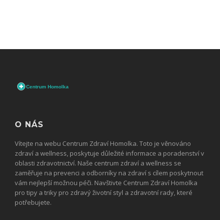
O NÁS
Vítejte na webu Centrum Zdraví Homolka. Toto je věnováno
zdraví a wellness, poskytuje důležité informace a poradenství v
oblasti zdravotnictví. Naše centrum zdraví a wellness se
zaměřuje na prevenci a odborníky na zdraví s cílem poskytnout
vám nejlepší možnou péči. Navštivte Centrum Zdraví Homolka
pro tipy a triky pro zdravý životní styl a zdravotní rady, které
potřebujete.