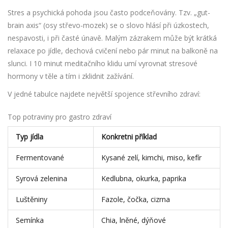
Stres a psychická pohoda jsou často podceňovány. Tzv. „gut-
brain axis“ (osy střevo-mozek) se o slovo hlásí při úzkostech,
nespavosti, i při časté únavě. Malým zázrakem může být krátká
relaxace po jídle, dechová cvičení nebo pár minut na balkoně na
slunci. I 10 minut meditačního klidu umí vyrovnat stresové
hormony v těle a tím i zklidnit zažívání.
V jedné tabulce najdete největší spojence střevního zdraví:
Top potraviny pro gastro zdraví
Typ jídla
Konkretni příklad
Fermentované
Kysané zelí, kimchi, miso, kefír
Syrová zelenina
Kedlubna, okurka, paprika
Luštěniny
Fazole, čočka, cizrna
Semínka
Chia, lněné, dýňové