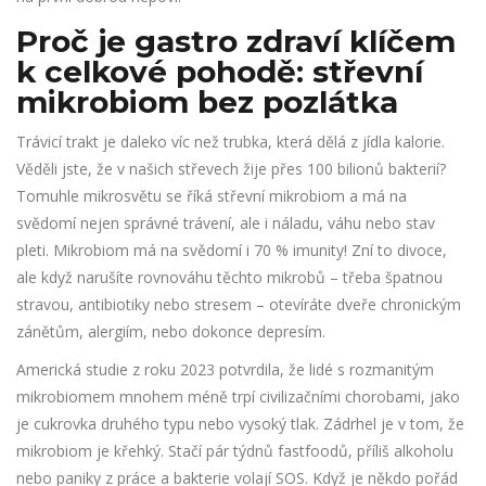
Proč je gastro zdraví klíčem
k celkové pohodě: střevní
mikrobiom bez pozlátka
Trávicí trakt je daleko víc než trubka, která dělá z jídla kalorie.
Věděli jste, že v našich střevech žije přes 100 bilionů bakterií?
Tomuhle mikrosvětu se říká střevní mikrobiom a má na
svědomí nejen správné trávení, ale i náladu, váhu nebo stav
pleti. Mikrobiom má na svědomí i 70 % imunity! Zní to divoce,
ale když narušíte rovnováhu těchto mikrobů – třeba špatnou
stravou, antibiotiky nebo stresem – otevíráte dveře chronickým
zánětům, alergiím, nebo dokonce depresím.
Americká studie z roku 2023 potvrdila, že lidé s rozmanitým
mikrobiomem mnohem méně trpí civilizačními chorobami, jako
je cukrovka druhého typu nebo vysoký tlak. Zádrhel je v tom, že
mikrobiom je křehký. Stačí pár týdnů fastfoodů, příliš alkoholu
nebo paniky z práce a bakterie volají SOS. Když je někdo pořád