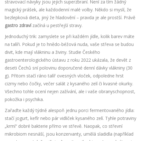
stravovací návyky jsou jejich superzbraní. Není za tím žádný
magický prášek, ale každodenní malé volby. Někdo si myslí, že
bezlepková dieta, jiný že hladovění – pravda je ale prostší. Právě
gastro zdraví
začíná u pestřejší stravy.
Jednoduchý trik: zamyslete se při každém jídle, kolik barev máte
na talíři. Pokud je to hnědo-béžová nuda, vaše střeva se budou
divit, kde mají vlákninu a živiny. Studie Českého
gastroenterologického ústavu z roku 2022 ukázala, že devět z
deseti Čechů sní polovinu doporučené denní dávky vlákniny (30
g). Přitom stačí ráno talíř ovesných vloček, odpoledne hrst
cizrny nebo čočky, večer salát z kysaného zelí či kvasné okurky.
Všechno tohle ocení nejen zažívání, ale i vaše obranyschopnost,
pokožka i psychika.
Zařaďte každý týdně alespoň jednu porci fermentovaného jídla:
stačí jogurt, kefír nebo pár vidliček kysaného zelí. Tyhle potraviny
„krmí“ dobré bakterie přímo ve střevě. Naopak, co střevní
mikrobiom nesnáší, jsou konzervanty, umělá sladidla (například