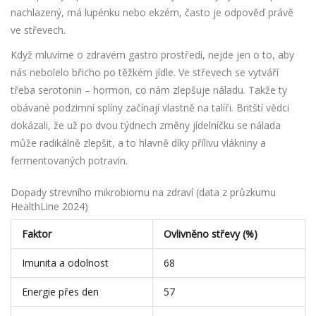
nachlazený, má lupénku nebo ekzém, často je odpověď právě
ve střevech.
Když mluvíme o zdravém gastro prostředí, nejde jen o to, aby
nás nebolelo břicho po těžkém jídle. Ve střevech se vytváří
třeba serotonin – hormon, co nám zlepšuje náladu. Takže ty
obávané podzimní splíny začínají vlastně na talíři. Britští vědci
dokázali, že už po dvou týdnech změny jídelníčku se nálada
může radikálně zlepšit, a to hlavně díky přílivu vlákniny a
fermentovaných potravin.
Dopady strevního mikrobiomu na zdraví (data z průzkumu
HealthLine 2024)
Faktor
Ovlivněno střevy (%)
Imunita a odolnost
68
Energie přes den
57