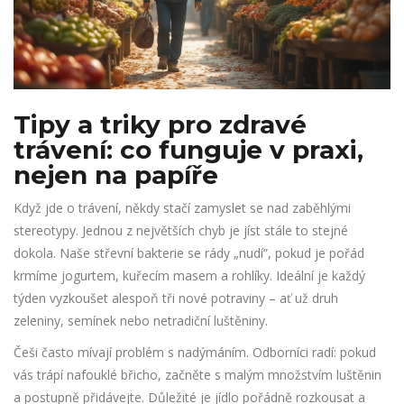
Tipy a triky pro zdravé
trávení: co funguje v praxi,
nejen na papíře
Když jde o trávení, někdy stačí zamyslet se nad zaběhlými
stereotypy. Jednou z největších chyb je jíst stále to stejné
dokola. Naše střevní bakterie se rády „nudí”, pokud je pořád
krmíme jogurtem, kuřecím masem a rohlíky. Ideální je každý
týden vyzkoušet alespoň tři nové potraviny – ať už druh
zeleniny, semínek nebo netradiční luštěniny.
Češi často mívají problém s nadýmáním. Odborníci radí: pokud
vás trápí nafouklé břicho, začněte s malým množstvím luštěnin
a postupně přidávejte. Důležité je jídlo pořádně rozkousat a