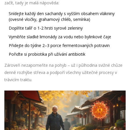
začít, tady je malá nápověda:
Snídejte každý den sacharidy s vyšším obsahem vlákniny
(ovesné vločky, grahamový chléb, semínka)
Doplňte talíř o 1-2 hrsti syrové zeleniny
Vyměňte sladké limonády za vodu nebo bylinkové čaje
Přidejte do týdne 2–3 porce fermentovaných potravin
Pořiďte si probiotika při užívání antibiotik
Zároveň nezapomeňte na pohyb – už i půlhodina svižné chůze
denně rozhýbe střeva a podpoří všechny užitečné procesy v
trávicím traktu.