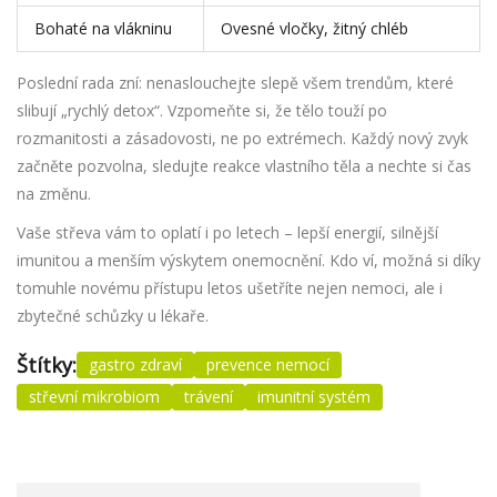
Bohaté na vlákninu
Ovesné vločky, žitný chléb
Poslední rada zní: nenaslouchejte slepě všem trendům, které
slibují „rychlý detox“. Vzpomeňte si, že tělo touží po
rozmanitosti a zásadovosti, ne po extrémech. Každý nový zvyk
začněte pozvolna, sledujte reakce vlastního těla a nechte si čas
na změnu.
Vaše střeva vám to oplatí i po letech – lepší energií, silnější
imunitou a menším výskytem onemocnění. Kdo ví, možná si díky
tomuhle novému přístupu letos ušetříte nejen nemoci, ale i
zbytečné schůzky u lékaře.
Štítky:
gastro zdraví
prevence nemocí
střevní mikrobiom
trávení
imunitní systém