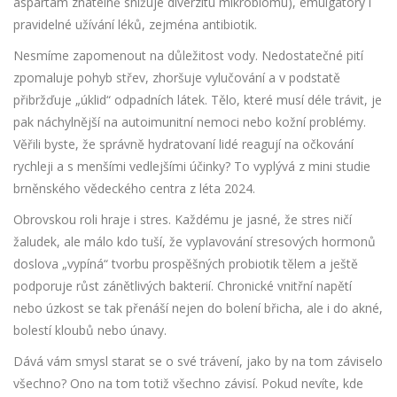
aspartam znatelně snižuje diverzitu mikrobiomu), emulgátory i
pravidelné užívání léků, zejména antibiotik.
Nesmíme zapomenout na důležitost vody. Nedostatečné pití
zpomaluje pohyb střev, zhoršuje vylučování a v podstatě
přibržďuje „úklid“ odpadních látek. Tělo, které musí déle trávit, je
pak náchylnější na autoimunitní nemoci nebo kožní problémy.
Věřili byste, že správně hydratovaní lidé reagují na očkování
rychleji a s menšími vedlejšími účinky? To vyplývá z mini studie
brněnského vědeckého centra z léta 2024.
Obrovskou roli hraje i stres. Každému je jasné, že stres ničí
žaludek, ale málo kdo tuší, že vyplavování stresových hormonů
doslova „vypíná“ tvorbu prospěšných probiotik tělem a ještě
podporuje růst zánětlivých bakterií. Chronické vnitřní napětí
nebo úzkost se tak přenáší nejen do bolení břicha, ale i do akné,
bolestí kloubů nebo únavy.
Dává vám smysl starat se o své trávení, jako by na tom záviselo
všechno? Ono na tom totiž všechno závisí. Pokud nevíte, kde