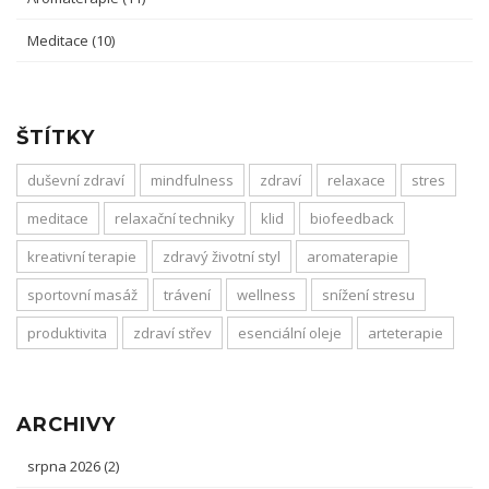
Meditace
(10)
ŠTÍTKY
duševní zdraví
mindfulness
zdraví
relaxace
stres
meditace
relaxační techniky
klid
biofeedback
kreativní terapie
zdravý životní styl
aromaterapie
sportovní masáž
trávení
wellness
snížení stresu
produktivita
zdraví střev
esenciální oleje
arteterapie
ARCHIVY
srpna 2026
(2)