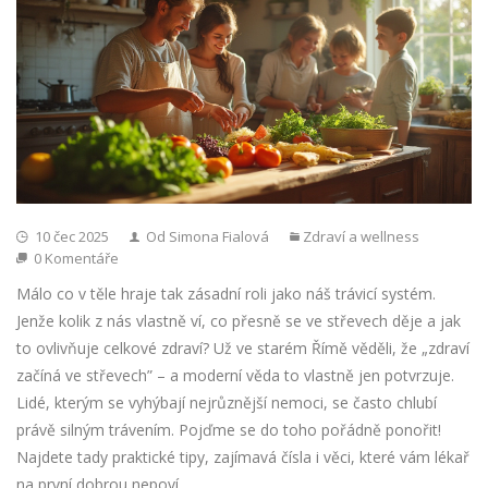
10 čec 2025
Od Simona Fialová
Zdraví a wellness
0 Komentáře
Málo co v těle hraje tak zásadní roli jako náš trávicí systém.
Jenže kolik z nás vlastně ví, co přesně se ve střevech děje a jak
to ovlivňuje celkové zdraví? Už ve starém Římě věděli, že „zdraví
začíná ve střevech” – a moderní věda to vlastně jen potvrzuje.
Lidé, kterým se vyhýbají nejrůznější nemoci, se často chlubí
právě silným trávením. Pojďme se do toho pořádně ponořit!
Najdete tady praktické tipy, zajímavá čísla i věci, které vám lékař
na první dobrou nepoví.