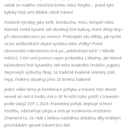
nebát se malého množství kmínu nebo fenyklu – právě tyto
bylinky totiž umí zklidnit citlivé trávení.
Kvašené výrobky jako kefír, kombucha, miso, tempeh nebo
klasické české kysané zelí obsahují živé kultury, které dělají divy i
při rekonvalescenci po nemoci. Překvapilo vás někdy, jak rychle
se po antibiotikách objeví vyrážka nebo vřídky? Právě
obnovování mikrobiomu trvá po „antibiotické kúře“ i několik
měsíců. S tím umí pomoci nejen probiotika z lékárny, ale hlavně
každodenní hrst kysaného zelí nebo kvalitního řeckého jogurtu.
Nejnovější výzkumy říkají, že tradičně kvašené zeleniny (zelí,
řepa, ředkev) obsahují přes 20 kmenů bakterií!
Jedno velké téma je kombinace pohybu a trávení. Kdo denně
nesedí víc než 6 hodin, má o 30 % nižší riziko potíží s trávením
podle údajů VZP z 2024. Pravidelný pohyb zlepšuje střevní
motilitu, odstraňuje zácpu a snižuje inzulinovou rezistenci.
Znamená to, že i lidé s lehkou nadváhou dokážou díky krátkým
procházkám upravit trávení bez diet.