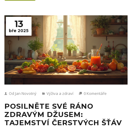
13
bře 2025
Od Jan Novotný
Výživa a zdraví
0 Komentáře
POSILNĚTE SVÉ RÁNO
ZDRAVÝM DŽUSEM:
TAJEMSTVÍ ČERSTVÝCH ŠŤÁV