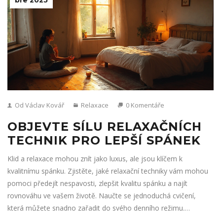
Od Václav Kovář
Relaxace
0 Komentáře
OBJEVTE SÍLU RELAXAČNÍCH
TECHNIK PRO LEPŠÍ SPÁNEK
Klid a relaxace mohou znít jako luxus, ale jsou klíčem k
kvalitnímu spánku. Zjistěte, jaké relaxační techniky vám mohou
pomoci předejít nespavosti, zlepšit kvalitu spánku a najít
rovnováhu ve vašem životě. Naučte se jednoduchá cvičení,
která můžete snadno zařadit do svého denního režimu.
Prozkoumejte různé přístupy k relaxaci a zjistěte, který z nich je