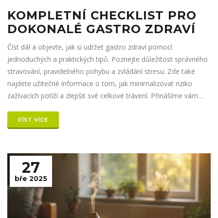
KOMPLETNÍ CHECKLIST PRO
DOKONALÉ GASTRO ZDRAVÍ
Číst dál a objevte, jak si udržet gastro zdraví pomocí
jednoduchých a praktických tipů. Poznejte důležitost správného
stravování, pravidelného pohybu a zvládání stresu. Zde také
najdete užitečné informace o tom, jak minimalizovat riziko
zažívacích potíží a zlepšit své celkové trávení. Přinášíme vám
osvědčené postupy a triky pro lepší gastro zdraví.
ČÍST VÍCE
27
bře 2025