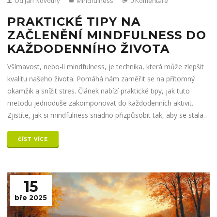
Od Jan Novotný
Mindfulness
0 Komentáře
PRAKTICKÉ TIPY NA
ZAČLENĚNÍ MINDFULNESS DO
KAŽDODENNÍHO ŽIVOTA
Všímavost, nebo-li mindfulness, je technika, která může zlepšit
kvalitu našeho života. Pomáhá nám zaměřit se na přítomný
okamžik a snížit stres. Článek nabízí praktické tipy, jak tuto
metodu jednoduše zakomponovat do každodenních aktivit.
Zjistíte, jak si mindfulness snadno přizpůsobit tak, aby se stala
součástí vaší dnešní rutiny.
ČÍST VÍCE
15
bře 2025