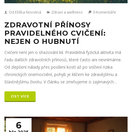
Od Eliška Novotná
Zdraví a wellness
0 Komentáře
ZDRAVOTNÍ PŘÍNOSY
PRAVIDELNÉHO CVIČENÍ:
NEJEN O HUBNUTÍ
Cvičení není jen o shazování kil. Pravidelná fyzická aktivita má
řadu dalších zdravotních přínosů, které často ani nevnímáme.
Od zlepšení nálady přes posílení kostí až po snížení rizika
chronických onemocnění, pohyb je klíčem ke zdravějšímu a
šťastnějšímu životu. V článku se zmiňujeme o zajímavých
faktech a praktických tipech, jak začít a udržet si motivaci.
ČÍST VÍCE
6
bře 2025