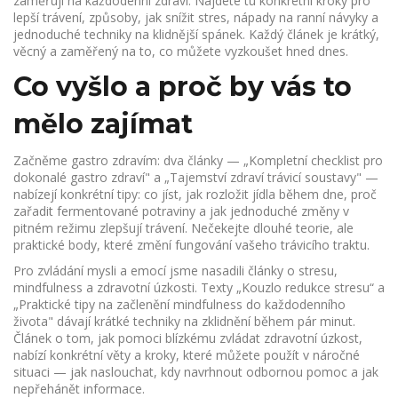
zaměřují na každodenní zdraví. Najdete tu konkrétní kroky pro
lepší trávení, způsoby, jak snížit stres, nápady na ranní návyky a
jednoduché techniky na klidnější spánek. Každý článek je krátký,
věcný a zaměřený na to, co můžete vyzkoušet hned dnes.
Co vyšlo a proč by vás to
mělo zajímat
Začněme gastro zdravím: dva články — „Kompletní checklist pro
dokonalé gastro zdraví" a „Tajemství zdraví trávicí soustavy" —
nabízejí konkrétní tipy: co jíst, jak rozložit jídla během dne, proč
zařadit fermentované potraviny a jak jednoduché změny v
pitném režimu zlepšují trávení. Nečekejte dlouhé teorie, ale
praktické body, které změní fungování vašeho trávicího traktu.
Pro zvládání mysli a emocí jsme nasadili články o stresu,
mindfulness a zdravotní úzkosti. Texty „Kouzlo redukce stresu“ a
„Praktické tipy na začlenění mindfulness do každodenního
života" dávají krátké techniky na zklidnění během pár minut.
Článek o tom, jak pomoci blízkému zvládat zdravotní úzkost,
nabízí konkrétní věty a kroky, které můžete použít v náročné
situaci — jak naslouchat, kdy navrhnout odbornou pomoc a jak
nepřehánět informace.