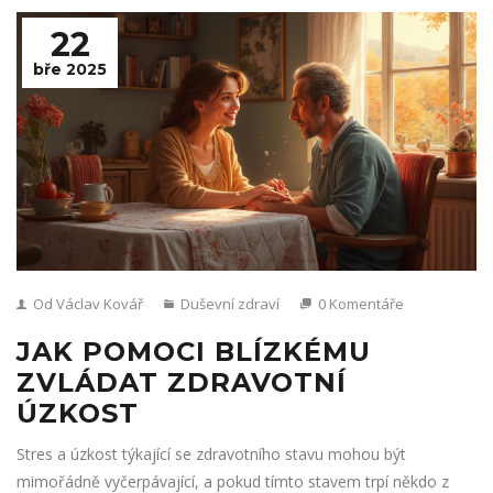
22
bře 2025
Od Václav Kovář
Duševní zdraví
0 Komentáře
JAK POMOCI BLÍZKÉMU
ZVLÁDAT ZDRAVOTNÍ
ÚZKOST
Stres a úzkost týkající se zdravotního stavu mohou být
mimořádně vyčerpávající, a pokud tímto stavem trpí někdo z