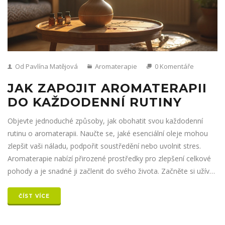
Od Pavlína Matějová
Aromaterapie
0 Komentáře
JAK ZAPOJIT AROMATERAPII
DO KAŽDODENNÍ RUTINY
Objevte jednoduché způsoby, jak obohatit svou každodenní
rutinu o aromaterapii. Naučte se, jaké esenciální oleje mohou
zlepšit vaši náladu, podpořit soustředění nebo uvolnit stres.
Aromaterapie nabízí přirozené prostředky pro zlepšení celkové
pohody a je snadné ji začlenit do svého života. Začněte si užívat
benefity vůní hned teď a udělejte si z nich pravidelnou součást
své péče o sebe.
ČÍST VÍCE