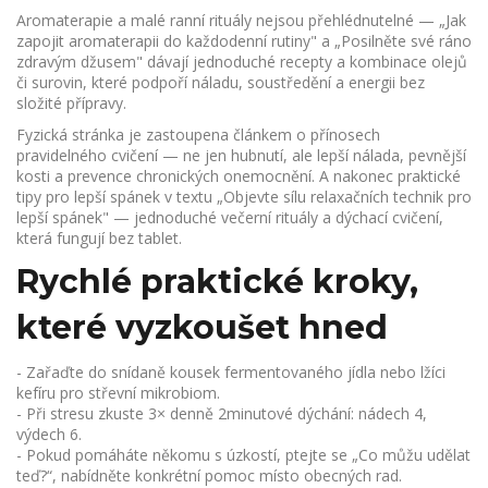
Aromaterapie a malé ranní rituály nejsou přehlédnutelné — „Jak
zapojit aromaterapii do každodenní rutiny" a „Posilněte své ráno
zdravým džusem" dávají jednoduché recepty a kombinace olejů
či surovin, které podpoří náladu, soustředění a energii bez
složité přípravy.
Fyzická stránka je zastoupena článkem o přínosech
pravidelného cvičení — ne jen hubnutí, ale lepší nálada, pevnější
kosti a prevence chronických onemocnění. A nakonec praktické
tipy pro lepší spánek v textu „Objevte sílu relaxačních technik pro
lepší spánek" — jednoduché večerní rituály a dýchací cvičení,
která fungují bez tablet.
Rychlé praktické kroky,
které vyzkoušet hned
- Zařaďte do snídaně kousek fermentovaného jídla nebo lžíci
kefíru pro střevní mikrobiom.
- Při stresu zkuste 3× denně 2minutové dýchání: nádech 4,
výdech 6.
- Pokud pomáháte někomu s úzkostí, ptejte se „Co můžu udělat
teď?“, nabídněte konkrétní pomoc místo obecných rad.