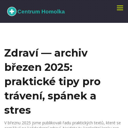
Zobr
navi
Zdraví — archiv
březen 2025:
praktické tipy pro
trávení, spánek a
stres
V březnu 2025 jsme publikovali řadu praktických textů, které se