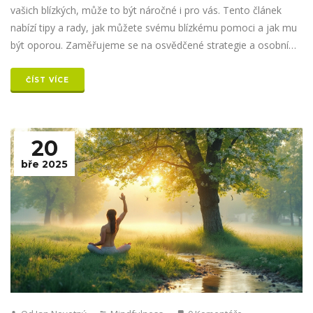
vašich blízkých, může to být náročné i pro vás. Tento článek
nabízí tipy a rady, jak můžete svému blízkému pomoci a jak mu
být oporou. Zaměřujeme se na osvědčené strategie a osobní
přístup ke zvládání těchto obav. Naučíte se, jak poznat příznaky
a kdy je vhodné vyhledat odbornou pomoc. Rozptýlení mýtů a
ČÍST VÍCE
jasné kroky od nás, abyste společně zvládli tuto výzvu.
20
bře 2025