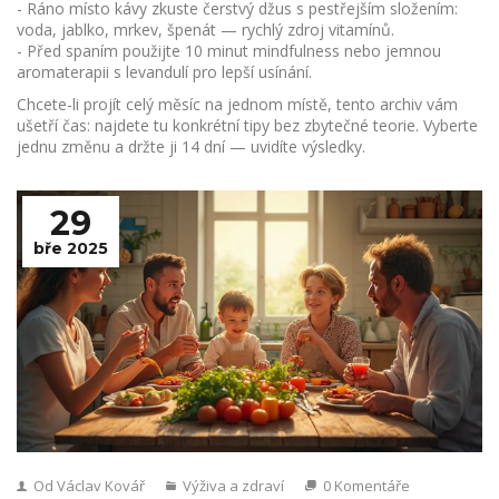
- Ráno místo kávy zkuste čerstvý džus s pestřejším složením:
voda, jablko, mrkev, špenát — rychlý zdroj vitamínů.
- Před spaním použijte 10 minut mindfulness nebo jemnou
aromaterapii s levandulí pro lepší usínání.
Chcete-li projít celý měsíc na jednom místě, tento archiv vám
ušetří čas: najdete tu konkrétní tipy bez zbytečné teorie. Vyberte
jednu změnu a držte ji 14 dní — uvidíte výsledky.
29
bře 2025
Od Václav Kovář
Výživa a zdraví
0 Komentáře