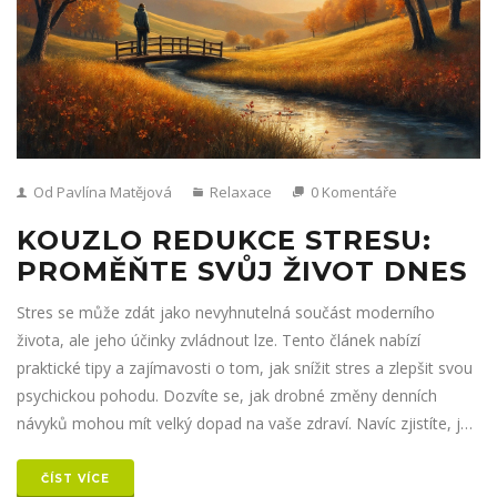
Od Pavlína Matějová
Relaxace
0 Komentáře
KOUZLO REDUKCE STRESU:
PROMĚŇTE SVŮJ ŽIVOT DNES
Stres se může zdát jako nevyhnutelná součást moderního
života, ale jeho účinky zvládnout lze. Tento článek nabízí
praktické tipy a zajímavosti o tom, jak snížit stres a zlepšit svou
psychickou pohodu. Dozvíte se, jak drobné změny denních
návyků mohou mít velký dopad na vaše zdraví. Navíc zjistíte, jak
různé metody relaxace mohou proměnit váš život. Naučte se,
jak lépe zvládat stres a užijte si pozitivní změny.
ČÍST VÍCE