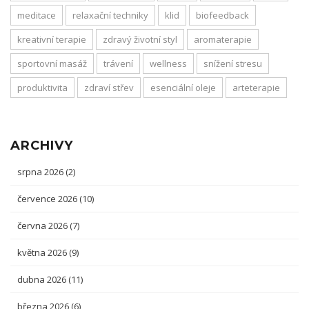
meditace
relaxační techniky
klid
biofeedback
kreativní terapie
zdravý životní styl
aromaterapie
sportovní masáž
trávení
wellness
snížení stresu
produktivita
zdraví střev
esenciální oleje
arteterapie
ARCHIVY
srpna 2026
(2)
července 2026
(10)
června 2026
(7)
května 2026
(9)
dubna 2026
(11)
března 2026
(6)