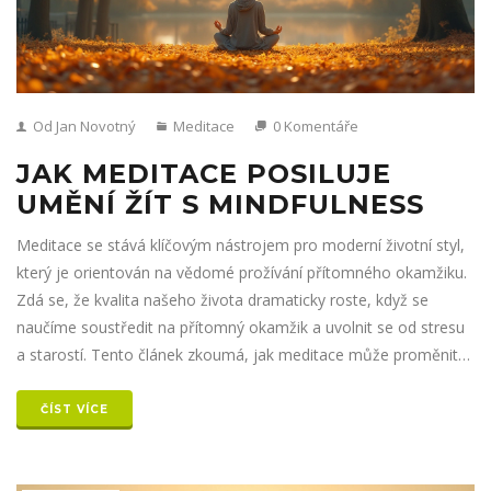
Od Jan Novotný
Meditace
0 Komentáře
JAK MEDITACE POSILUJE
UMĚNÍ ŽÍT S MINDFULNESS
Meditace se stává klíčovým nástrojem pro moderní životní styl,
který je orientován na vědomé prožívání přítomného okamžiku.
Zdá se, že kvalita našeho života dramaticky roste, když se
naučíme soustředit na přítomný okamžik a uvolnit se od stresu
a starostí. Tento článek zkoumá, jak meditace může proměnit
naše vnitřní světy a poskytnout nám hlubší porozumění pro
každodenní život. Odhalíme její výhody a nabídneme praktické
ČÍST VÍCE
tipy pro začátečníky i pokročilé. Vstupte s námi do světa
mindfulness a objevte jeho skrytou sílu.