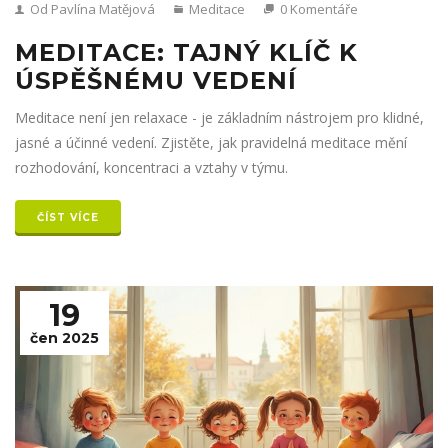
Od Pavlína Matějová
Meditace
0 Komentáře
MEDITACE: TAJNÝ KLÍČ K
ÚSPĚŠNÉMU VEDENÍ
Meditace není jen relaxace - je základním nástrojem pro klidné,
jasné a účinné vedení. Zjistěte, jak pravidelná meditace mění
rozhodování, koncentraci a vztahy v týmu.
ČÍST VÍCE
19
čen 2025