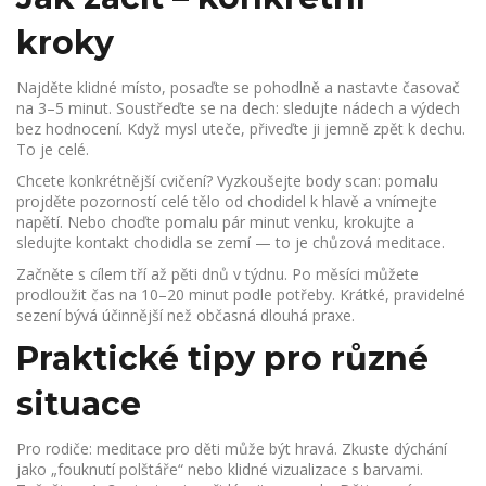
kroky
Najděte klidné místo, posaďte se pohodlně a nastavte časovač
na 3–5 minut. Soustřeďte se na dech: sledujte nádech a výdech
bez hodnocení. Když mysl uteče, přiveďte ji jemně zpět k dechu.
To je celé.
Chcete konkrétnější cvičení? Vyzkoušejte body scan: pomalu
projděte pozorností celé tělo od chodidel k hlavě a vnímejte
napětí. Nebo choďte pomalu pár minut venku, krokujte a
sledujte kontakt chodidla se zemí — to je chůzová meditace.
Začněte s cílem tří až pěti dnů v týdnu. Po měsíci můžete
prodloužit čas na 10–20 minut podle potřeby. Krátké, pravidelné
sezení bývá účinnější než občasná dlouhá praxe.
Praktické tipy pro různé
situace
Pro rodiče: meditace pro děti může být hravá. Zkuste dýchání
jako „fouknutí polštáře“ nebo klidné vizualizace s barvami.