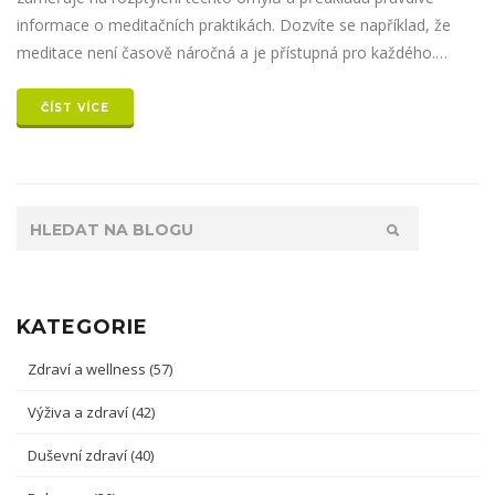
informace o meditačních praktikách. Dozvíte se například, že
meditace není časově náročná a je přístupná pro každého.
Kromě toho poskytujeme praktické tipy na integraci meditace
do každodenního života.
ČÍST VÍCE
KATEGORIE
Zdraví a wellness
(57)
Výživa a zdraví
(42)
Duševní zdraví
(40)