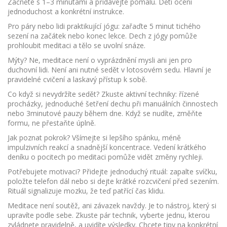
Začněte s 1–3 minutami a přidávejte pomalu. Děti ocení
jednoduchost a konkrétní instrukce.
Pro páry nebo lidi praktikující jógu: zařaďte 5 minut tichého
sezení na začátek nebo konec lekce. Dech z jógy pomůže
prohloubit meditaci a tělo se uvolní snáze.
Mýty? Ne, meditace není o vyprázdnění mysli ani jen pro
duchovní lidi. Není ani nutné sedět v lotosovém sedu. Hlavní je
pravidelné cvičení a laskavý přístup k sobě.
Co když si nevydržíte sedět? Zkuste aktivní techniky: řízené
procházky, jednoduché šetření dechu při manuálních činnostech
nebo 3minutové pauzy během dne. Když se nudíte, změňte
formu, ne přestaňte úplně.
Jak poznat pokrok? Všímejte si lepšího spánku, méně
impulzivních reakcí a snadnější koncentrace. Vedení krátkého
deníku o pocitech po meditaci pomůže vidět změny rychleji.
Potřebujete motivaci? Přidejte jednoduchý rituál: zapalte svíčku,
položte telefon dál nebo si dejte krátké rozcvičení před sezením.
Rituál signalizuje mozku, že teď patřící čas klidu.
Meditace není soutěž, ani závazek navždy. Je to nástroj, který si
upravíte podle sebe. Zkuste pár technik, vyberte jednu, kterou
zvládnete pravidelně, a uvidíte výsledky. Chcete tipy na konkrétní