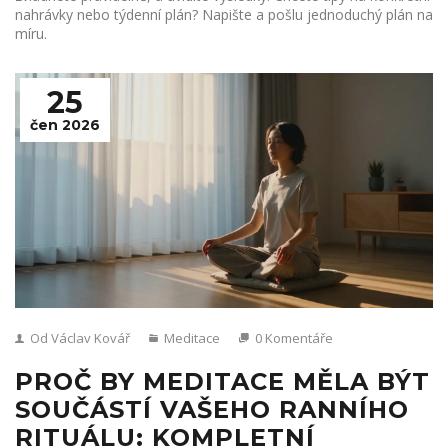
nahrávky nebo týdenní plán? Napište a pošlu jednoduchý plán na
míru.
25
čen 2026
Od Václav Kovář
Meditace
0 Komentáře
PROČ BY MEDITACE MĚLA BÝT
SOUČÁSTÍ VAŠEHO RANNÍHO
RITUÁLU: KOMPLETNÍ