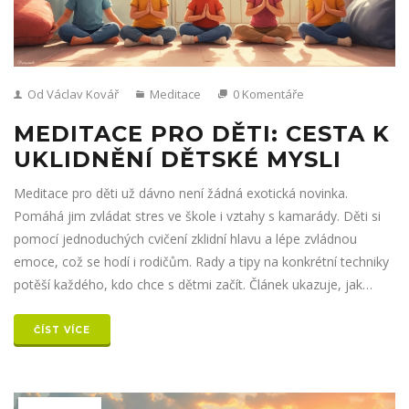
Od Václav Kovář
Meditace
0 Komentáře
MEDITACE PRO DĚTI: CESTA K
UKLIDNĚNÍ DĚTSKÉ MYSLI
Meditace pro děti už dávno není žádná exotická novinka.
Pomáhá jim zvládat stres ve škole i vztahy s kamarády. Děti si
pomocí jednoduchých cvičení zklidní hlavu a lépe zvládnou
emoce, což se hodí i rodičům. Rady a tipy na konkrétní techniky
potěší každého, kdo chce s dětmi začít. Článek ukazuje, jak
meditaci chytře zapojit do běžného dne.
ČÍST VÍCE