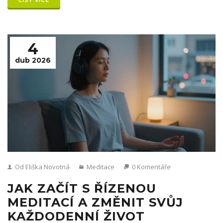
ČÍST VÍCE
4
dub 2026
Od Eliška Novotná
Meditace
0 Komentáře
JAK ZAČÍT S ŘÍZENOU
MEDITACÍ A ZMĚNIT SVŮJ
KAŽDODENNÍ ŽIVOT