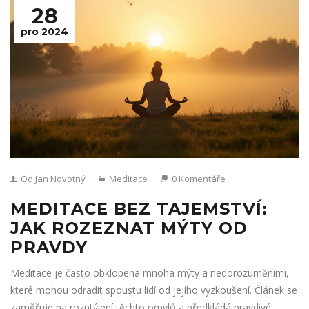
28
pro 2024
Od Jan Novotný
Meditace
0 Komentáře
MEDITACE BEZ TAJEMSTVÍ:
JAK ROZEZNAT MÝTY OD
PRAVDY
Meditace je často obklopena mnoha mýty a nedorozuměními,
které mohou odradit spoustu lidí od jejího vyzkoušení. Článek se
zaměřuje na rozptýlení těchto omylů a předkládá pravdivé