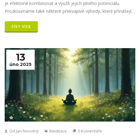
je efektivně kombinovat a využít jejich plného potenciálu.
Prozkoumáme také některé překvapivé výhody, které přinášejí
pro náš každodenní život. Objevte praktické tipy, jak začít a
vytvořit si vlastní harmonickou rutinu.
ČÍST VÍCE
13
úno 2025
Od Jan Novotný
Meditace
0 Komentáře