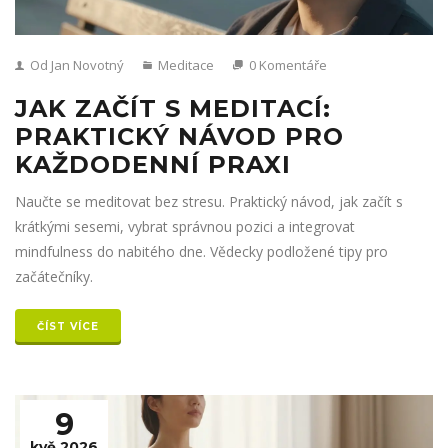
Od Jan Novotný
Meditace
0 Komentáře
JAK ZAČÍT S MEDITACÍ:
PRAKTICKÝ NÁVOD PRO
KAŽDODENNÍ PRAXI
Naučte se meditovat bez stresu. Praktický návod, jak začít s
krátkými sesemi, vybrat správnou pozici a integrovat
mindfulness do nabitého dne. Vědecky podložené tipy pro
začátečníky.
ČÍST VÍCE
9
kvě 2026