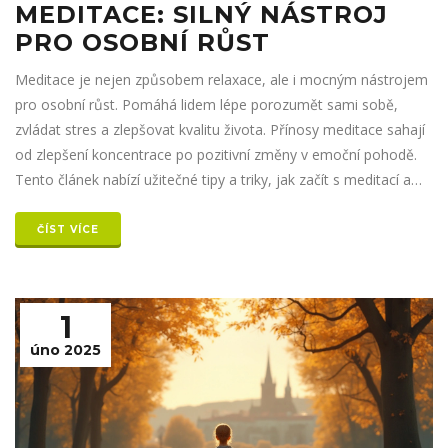
MEDITACE: SILNÝ NÁSTROJ
PRO OSOBNÍ RŮST
Meditace je nejen způsobem relaxace, ale i mocným nástrojem
pro osobní růst. Pomáhá lidem lépe porozumět sami sobě,
zvládat stres a zlepšovat kvalitu života. Přínosy meditace sahají
od zlepšení koncentrace po pozitivní změny v emoční pohodě.
Tento článek nabízí užitečné tipy a triky, jak začít s meditací a
udělat z ní součást každodenního života.
ČÍST VÍCE
1
úno 2025