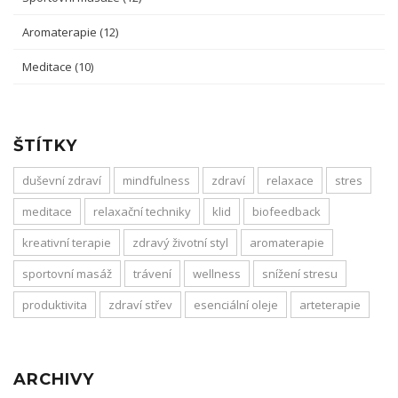
Aromaterapie
(12)
Meditace
(10)
ŠTÍTKY
duševní zdraví
mindfulness
zdraví
relaxace
stres
meditace
relaxační techniky
klid
biofeedback
kreativní terapie
zdravý životní styl
aromaterapie
sportovní masáž
trávení
wellness
snížení stresu
produktivita
zdraví střev
esenciální oleje
arteterapie
ARCHIVY