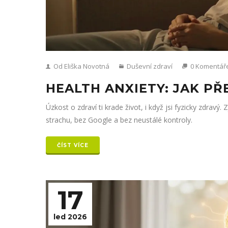
Od Eliška Novotná
Duševní zdraví
0 Komentář
HEALTH ANXIETY: JAK P
Úzkost o zdraví ti krade život, i když jsi fyzicky zdravý. 
strachu, bez Google a bez neustálé kontroly.
ČÍST VÍCE
17
led 2026