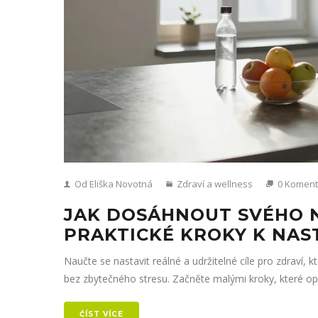
Od Eliška Novotná
Zdraví a wellness
0 Koment
JAK DOSÁHNOUT SVÉHO N
PRAKTICKÉ KROKY K NAS
Naučte se nastavit reálné a udržitelné cíle pro zdraví,
bez zbytečného stresu. Začněte malými kroky, které op
ČÍST VÍCE