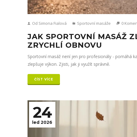
Od Simona Fialová
Sportovní masáže
0 Komen
JAK SPORTOVNÍ MASÁŽ ZL
ZRYCHLÍ OBNOVU
Sportovní masáž není jen pro profesionály - pomáhá kaž
zlepšuje výkon. Zjisti, jak ji využít správně.
ČÍST VÍCE
24
led 2026