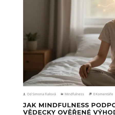
Od Simona Fialová
Mindfulness
0 Komentáře
JAK MINDFULNESS PODPO
VĚDECKY OVĚŘENÉ VÝHO