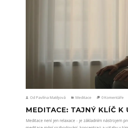
Od Pavlína Matějová
Meditace
0 Komentáře
MEDITACE: TAJNÝ KLÍČ K
Meditace není jen relaxace - je základním nástrojem pro 
meditace mění rozhodování, koncentraci a vztahy v tý