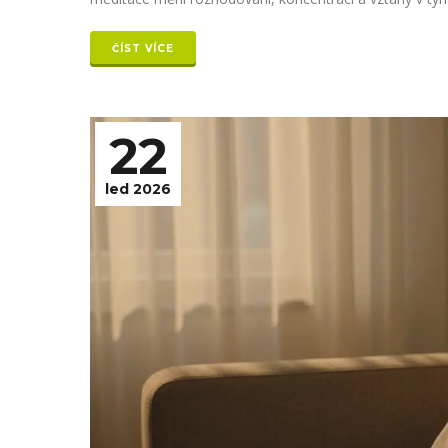
ČÍST VÍCE
22
led 2026