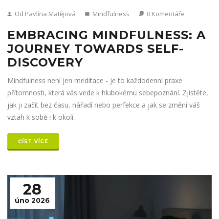
Od Pavlína Matějová
Mindfulness
0 Komentáře
EMBRACING MINDFULNESS: A
JOURNEY TOWARDS SELF-
DISCOVERY
Mindfulness není jen meditace - je to každodenní praxe
přítomnosti, která vás vede k hlubokému sebepoznání. Zjistěte,
jak ji začít bez času, nářadí nebo perfekce a jak se změní váš
vztah k sobě i k okolí.
ČÍST VÍCE
28
úno 2026