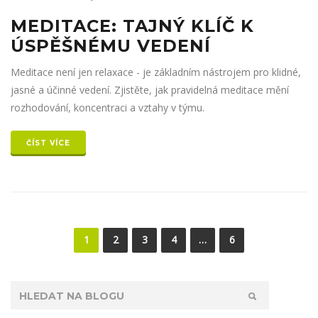
MEDITACE: TAJNÝ KLÍČ K
ÚSPĚŠNÉMU VEDENÍ
Meditace není jen relaxace - je základním nástrojem pro klidné,
jasné a účinné vedení. Zjistěte, jak pravidelná meditace mění
rozhodování, koncentraci a vztahy v týmu.
ČÍST VÍCE
1
2
3
4
…
6