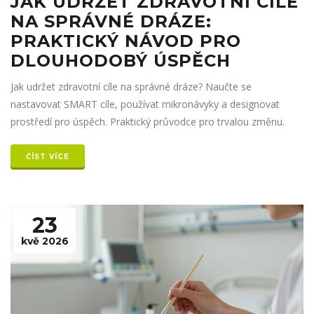
JAK UDRŽET ZDRAVOTNÍ CÍLE
NA SPRÁVNÉ DRÁZE:
PRAKTICKÝ NÁVOD PRO
DLOUHODOBÝ ÚSPĚCH
Jak udržet zdravotní cíle na správné dráze? Naučte se
nastavovat SMART cíle, používat mikronávyky a designovat
prostředí pro úspěch. Praktický průvodce pro trvalou změnu.
ČÍST VÍCE
23
kvě 2026