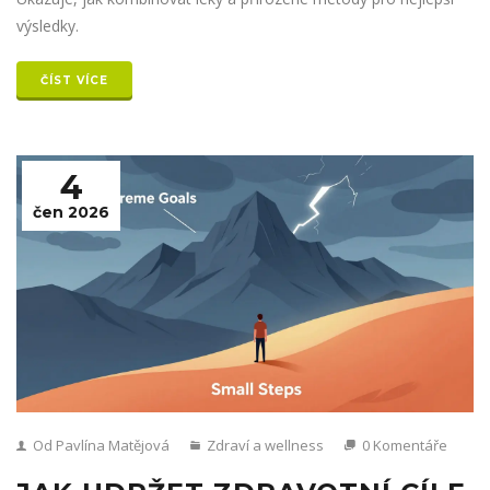
výsledky.
ČÍST VÍCE
4
čen 2026
Od Pavlína Matějová
Zdraví a wellness
0 Komentáře