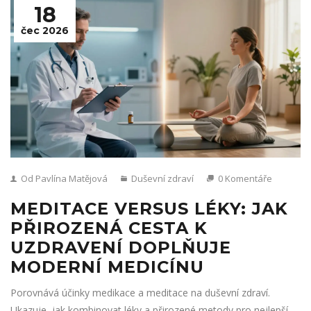
18
čec 2026
Od Pavlína Matějová
Duševní zdraví
0 Komentáře
MEDITACE VERSUS LÉKY: JAK
PŘIROZENÁ CESTA K
UZDRAVENÍ DOPLŇUJE
MODERNÍ MEDICÍNU
Porovnává účinky medikace a meditace na duševní zdraví.
Ukazuje, jak kombinovat léky a přirozené metody pro nejlepší