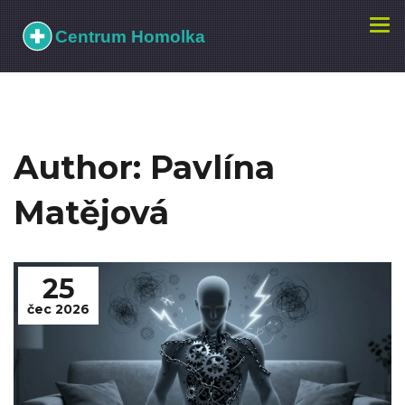
Zobr
navi
Author: Pavlína
Matějová
25
čec 2026