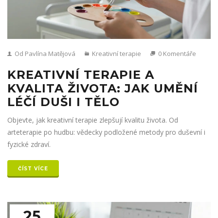
Od Pavlína Matějová
Kreativní terapie
0 Komentáře
KREATIVNÍ TERAPIE A
KVALITA ŽIVOTA: JAK UMĚNÍ
LÉČÍ DUŠI I TĚLO
Objevte, jak kreativní terapie zlepšují kvalitu života. Od
arteterapie po hudbu: vědecky podložené metody pro duševní i
fyzické zdraví.
ČÍST VÍCE
25