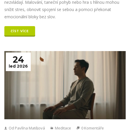
nezvládají. Malování, taneční pohyb nebo hra s hlínou mohou
snížit stres, obnovit spojení se sebou a pomoci překonat
emocionální bloky bez slov.
ČÍST VÍCE
24
led 2026
Od Pavlína Matějová
Meditace
0 Komentáře