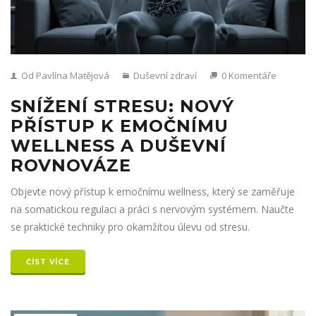
Od Pavlína Matějová
Duševní zdraví
0 Komentáře
SNÍŽENÍ STRESU: NOVÝ
PŘÍSTUP K EMOČNÍMU
WELLNESS A DUŠEVNÍ
ROVNOVÁZE
Objevte nový přístup k emočnímu wellness, který se zaměřuje
na somatickou regulaci a práci s nervovým systémem. Naučte
se praktické techniky pro okamžitou úlevu od stresu.
ČÍST VÍCE