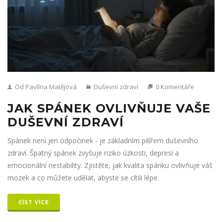
Od Pavlína Matějová
Duševní zdraví
0 Komentáře
JAK SPÁNEK OVLIVŇUJE VAŠE
DUŠEVNÍ ZDRAVÍ
Spánek není jen odpočinek - je základním pilířem duševního
zdraví. Špatný spánek zvyšuje riziko úzkosti, depresí a
emocionální nestability. Zjistěte, jak kvalita spánku ovlivňuje váš
mozek a co můžete udělat, abyste se cítili lépe.
ČÍST VÍCE