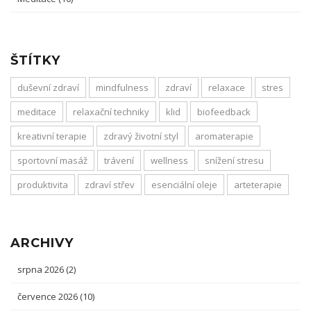
ŠTÍTKY
duševní zdraví
mindfulness
zdraví
relaxace
stres
meditace
relaxační techniky
klid
biofeedback
kreativní terapie
zdravý životní styl
aromaterapie
sportovní masáž
trávení
wellness
snížení stresu
produktivita
zdraví střev
esenciální oleje
arteterapie
ARCHIVY
srpna 2026
(2)
července 2026
(10)