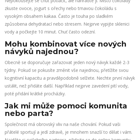
Nepokoušejte se chuť potlačit, ale nahraďte ji. Místo čokolády
zkuste ovoce, jogurt s ořechy nebo tmavou čokoládu s
vysokým obsahem kakaa. Často je touha po sladkém
způsobena dehydratací nebo stresem. Nejprve vypijte sklenici
vody a počkejte 10 minut. Chuť často odezní.
Mohu kombinovat více nových
návyků najednou?
Obecně se doporučuje zařazovat jeden nový návyk každé 2-3
týdny. Pokud se pokusíte změnit vše najednou, přetížíte svou
kognitivní kapacitu a pravděpodobně selžete. Nechte první návyk
ustálit, než přidáte další. Například nejprve zavedení pití vody,
poté přidání krátké procházky.
Jak mi může pomoci komunita
nebo parta?
Společnost má obrovský vliv na naše chování. Pokud vaši
přátelé sportují a jedí zdravě, je mnohem snazší to dělat i vám.
Najděte si cvičebního partnera, přidejte se do online komunity