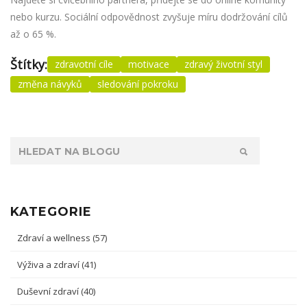
nebo kurzu. Sociální odpovědnost zvyšuje míru dodržování cílů
až o 65 %.
Štítky:
zdravotní cíle
motivace
zdravý životní styl
změna návyků
sledování pokroku
KATEGORIE
Zdraví a wellness
(57)
Výživa a zdraví
(41)
Duševní zdraví
(40)