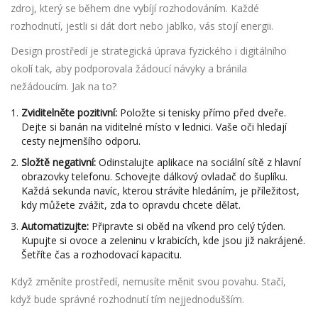
zdroj, který se během dne vybíjí rozhodováním. Každé
rozhodnutí, jestli si dát dort nebo jablko, vás stojí energii.
Design prostředí
je
strategická úprava fyzického i digitálního
okolí tak, aby podporovala žádoucí návyky a bránila
nežádoucím
. Jak na to?
Zviditelněte pozitivní:
Položte si tenisky přímo před dveře.
Dejte si banán na viditelné místo v lednici. Vaše oči hledají
cesty nejmenšího odporu.
Složtě negativní:
Odinstalujte aplikace na sociální sítě z hlavní
obrazovky telefonu. Schovejte dálkový ovladač do šuplíku.
Každá sekunda navíc, kterou strávíte hledáním, je příležitost,
kdy můžete zvážit, zda to opravdu chcete dělat.
Automatizujte:
Připravte si oběd na víkend pro celý týden.
Kupujte si ovoce a zeleninu v krabicích, kde jsou již nakrájené.
Šetříte čas a rozhodovací kapacitu.
Když změníte prostředí, nemusíte měnit svou povahu. Stačí,
když bude správné rozhodnutí tím nejjednodušším.