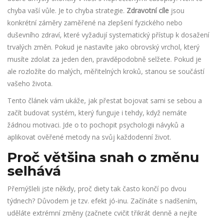
chyba vaší vůle. Je to chyba strategie.
Zdravotní cíle
jsou
konkrétní záměry zaměřené na zlepšení fyzického nebo
duševního zdraví, které vyžadují systematický přístup k dosažení
trvalých změn
. Pokud je nastavíte jako obrovský vrchol, který
musíte zdolat za jeden den, pravděpodobně selžete. Pokud je
ale rozložíte do malých, měřitelných kroků, stanou se součástí
vašeho života.
Tento článek vám ukáže, jak přestat bojovat sami se sebou a
začít budovat systém, který funguje i tehdy, když nemáte
žádnou motivaci. Jde o to pochopit psychologii návyků a
aplikovat ověřené metody na svůj každodenní život.
Proč většina snah o změnu
selhává
Přemýšleli jste někdy, proč diety tak často končí po dvou
týdnech? Důvodem je tzv. efekt jó-inu. Začínáte s nadšením,
uděláte extrémní změny (začnete cvičit třikrát denně a nejíte