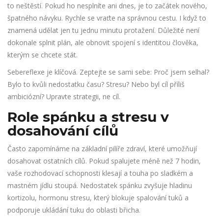
to neštěstí. Pokud ho nesplníte ani dnes, je to začátek nového,
špatného návyku. Rychle se vraťte na správnou cestu. I když to
znamená udělat jen tu jednu minutu protažení. Důležité není
dokonale splnit plán, ale obnovit spojení s identitou člověka,
kterým se chcete stát.
Sebereflexe je klíčová. Zeptejte se sami sebe: Proč jsem selhal?
Bylo to kvůli nedostatku času? Stresu? Nebo byl cíl příliš
ambiciózní? Upravte strategii, ne cíl.
Role spánku a stresu v
dosahování cílů
Často zapomínáme na základní pilíře zdraví, které umožňují
dosahovat ostatních cílů. Pokud spalujete méně než 7 hodin,
vaše rozhodovací schopnosti klesají a touha po sladkém a
mastném jídlu stoupá. Nedostatek spánku zvyšuje hladinu
kortizolu, hormonu stresu, který blokuje spalování tuků a
podporuje ukládání tuku do oblasti břicha.