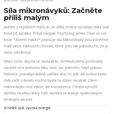
Síla mikronávyků: Začněte
příliš malým
Jedním z největších mýtů je, že velká změna vyžaduje velké úsilí
hned od začátku. Právě naopak. Psycholog James Clear ve své
knize *Atomic Habits* popisuje sílu
Mikronávyky
jsou
extrémně
malé verze žádoucích chování, které jsou tak jednoduché, že je
nelze odmítnout
.
Místo toho, abyste se zavázali ke 45minutovému posilování,
zavážte se k jednomu kliku. Ano, jen jednomu. Když jednou
kleknete, pravděpodobně uděláte dva, tři, pět. Ale pokud byste
měli začít s deseti, možná byste to vůbec nezačali. Cílem
mikronávyku není výkon, ale konzistence. Chcete vytvořit
identitu člověka, který cvičí. Identita se buduje opakovanými
drobnými akcemi.
d>Velké úsilí, vysoká energie