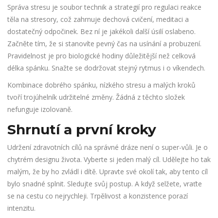
Správa stresu
je
soubor technik a strategií pro regulaci reakce
těla na stresory, což zahrnuje dechová cvičení, meditaci a
dostatečný odpočinek
. Bez ní je jakékoli další úsilí oslabeno.
Začněte tím, že si stanovíte pevný čas na usínání a probuzení.
Pravidelnost je pro biologické hodiny důležitější než celková
délka spánku. Snažte se dodržovat stejný rytmus i o víkendech.
Kombinace dobrého spánku, nízkého stresu a malých kroků
tvoří trojúhelník udržitelné změny. Žádná z těchto složek
nefunguje izolovaně.
Shrnutí a první kroky
Udržení zdravotních cílů na správné dráze není o super-vůli. Je o
chytrém designu života. Vyberte si jeden malý cíl. Udělejte ho tak
malým, že by ho zvládl i dítě. Upravte své okolí tak, aby tento cíl
bylo snadné splnit. Sledujte svůj postup. A když selžete, vraťte
se na cestu co nejrychleji. Trpělivost a konzistence porazí
intenzitu.