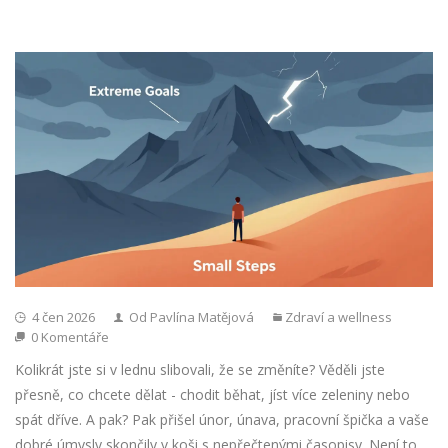
4 čen 2026
Od Pavlína Matějová
Zdraví a wellness
0 Komentáře
Kolikrát jste si v lednu slibovali, že se změníte? Věděli jste
přesně, co chcete dělat - chodit běhat, jíst více zeleniny nebo
spát dříve. A pak? Pak přišel únor, únava, pracovní špička a vaše
dobré úmysly skončily v koši s nepřečtenými časopisy. Není to