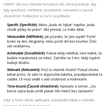
SMART cíle
jsou
metoda formulace cílů, která požaduje, aby
byly specifické, měřitelné, dosažitelné, relevantní a časově
ohraničené
. Podívejme se na to na příkladu:
Specific (Specifické):
Místo „budu víc hýbat“ napište „budu
chodit pěšky do práce“. Víte přesně, co máte dělat.
Measurable (Měřitelné):
Jak poznáte, že jste uspěli? Počet
kroků za den, kilogramy, nebo počet dní bez kouření. Číslo
vás nezklamou.
Achievable (Dosažitelné):
Pokud nikdy neběhal, není reálné, že
budete maratonista za měsíc. Začněte na 5 km. Malý úspěch
buduje důvěru.
Relevant (Relevantní):
Proč to vlastně chcete? Pokud chcete
běhat proto, že vám to doporučila babička, pravděpodobně to
vzdáte. Cíl musí sedět s vaší osobností a hodnotami.
Time-bound (Časově ohraničené):
Nastavte si termín. „Do
konce srpna budu umět plavat 500 metrů bez zastavení.“
Když si tento rámec aplikujete, přestáváte hádat a začínáte
pracovat. Každý krok má směr.