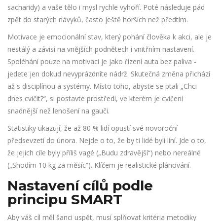
sacharidy) a vaše tělo i mysl rychle vyhoří. Poté následuje pád
zpět do starých návyků, často ještě horších než předtím.
Motivace
je
emocionální stav, který pohání člověka k akci, ale je
nestálý a závisí na vnějších podnětech i vnitřním nastavení
.
Spoléhání pouze na motivaci je jako řízení auta bez paliva -
jedete jen dokud nevyprázdníte nádrž. Skutečná změna přichází
až s disciplínou a systémy. Místo toho, abyste se ptali „Chci
dnes cvičit?“, si postavte prostředí, ve kterém je cvičení
snadnější než lenošení na gauči.
Statistiky ukazují, že až 80 % lidí opustí své novoroční
předsevzetí do února. Nejde o to, že by ti lidé byli líní. Jde o to,
že jejich cíle byly příliš vagé („Budu zdravější“) nebo nereálné
(„Shodím 10 kg za měsíc“). Klíčem je realistické plánování.
Nastavení cílů podle
principu SMART
Aby váš cíl měl šanci uspět, musí splňovat kritéria metodiky