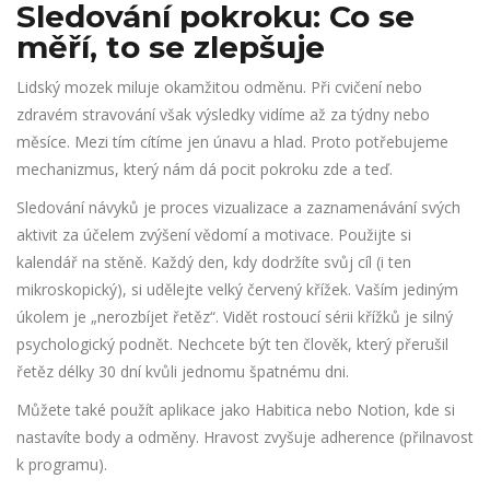
Sledování pokroku: Co se
měří, to se zlepšuje
Lidský mozek miluje okamžitou odměnu. Při cvičení nebo
zdravém stravování však výsledky vidíme až za týdny nebo
měsíce. Mezi tím cítíme jen únavu a hlad. Proto potřebujeme
mechanizmus, který nám dá pocit pokroku zde a teď.
Sledování návyků
je
proces vizualizace a zaznamenávání svých
aktivit za účelem zvýšení vědomí a motivace
. Použijte si
kalendář na stěně. Každý den, kdy dodržíte svůj cíl (i ten
mikroskopický), si udělejte velký červený křížek. Vaším jediným
úkolem je „nerozbíjet řetěz“. Vidět rostoucí sérii křížků je silný
psychologický podnět. Nechcete být ten člověk, který přerušil
řetěz délky 30 dní kvůli jednomu špatnému dni.
Můžete také použít aplikace jako Habitica nebo Notion, kde si
nastavíte body a odměny. Hravost zvyšuje adherence (přilnavost
k programu).