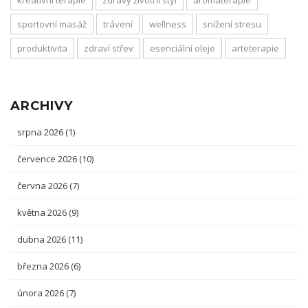
kreativní terapie
zdravý životní styl
aromaterapie
sportovní masáž
trávení
wellness
snížení stresu
produktivita
zdraví střev
esenciální oleje
arteterapie
ARCHIVY
srpna 2026
(1)
července 2026
(10)
června 2026
(7)
května 2026
(9)
dubna 2026
(11)
března 2026
(6)
února 2026
(7)