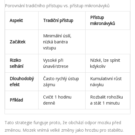
Porovnání tradičního přístupu vs. přístup mikronávyků
Přístup
Aspekt
Tradiční přístup
mikronávyků
Minimální úsilí,
Začátek
nízká bariéra
vstupu
Riziko
Vysoké při
Nízké, lze splnit
selhání
únavě/strese
kdykoliv
Dlouhodobý
Často rychlý ústup
Kumulativní růst
efekt
zájmu
návyku
Cvičit 1 hodinu
Rozbalit rohožku
Příklad
denně
a stát 1 minutu
Tato strategie funguje proto, že obchází odpor mozku před
změnou. Mozek vnímá velké změny jako hrozbu pro stabilitu.