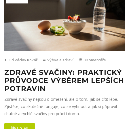
Od Václav Kovář
Výživa a zdraví
0 Komentáře
ZDRAVÉ SVAČINY: PRAKTICKÝ
PRŮVODCE VÝBĚREM LEPŠÍCH
POTRAVIN
Zdravé svačiny nejsou o omezení, ale o tom, jak se cítit lépe.
Zjistěte, co skutečně funguje, co se vyhnout a jak si připravit
chutné a rychlé svačiny pro práci i doma.
ČÍST VÍCE