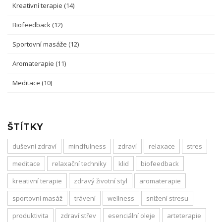
Kreativní terapie
(14)
Biofeedback
(12)
Sportovní masáže
(12)
Aromaterapie
(11)
Meditace
(10)
ŠTÍTKY
duševní zdraví
mindfulness
zdraví
relaxace
stres
meditace
relaxační techniky
klid
biofeedback
kreativní terapie
zdravý životní styl
aromaterapie
sportovní masáž
trávení
wellness
snížení stresu
produktivita
zdraví střev
esenciální oleje
arteterapie