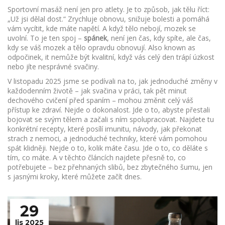
Sportovní masáž není jen pro atlety. Je to způsob, jak tělu říct:
„Už jsi dělal dost.“ Zrychluje obnovu, snižuje bolesti a pomáhá
vám vycítit, kde máte napětí. A když tělo nebojí, mozek se
uvolní. To je ten spoj –
spánek
,
není jen čas, kdy spíte, ale čas,
kdy se váš mozek a tělo opravdu obnovují
. Also known as
odpočinek
, it
nemůže být kvalitní, když vás celý den trápí úzkost
nebo jíte nesprávné svačiny
.
V listopadu 2025 jsme se podívali na to, jak jednoduché změny v
každodenním životě – jak svačina v práci, tak pět minut
dechového cvičení před spaním – mohou změnit celý váš
přístup ke zdraví. Nejde o dokonalost. Jde o to, abyste přestali
bojovat se svým tělem a začali s ním spolupracovat. Najdete tu
konkrétní recepty, které posílí imunitu, návody, jak překonat
strach z nemoci, a jednoduché techniky, které vám pomohou
spát klidněji. Nejde o to, kolik máte času. Jde o to, co děláte s
tím, co máte. A v těchto článcích najdete přesně to, co
potřebujete – bez přehnaných slibů, bez zbytečného šumu, jen
s jasnými kroky, které můžete začít dnes.
29
lis 2025