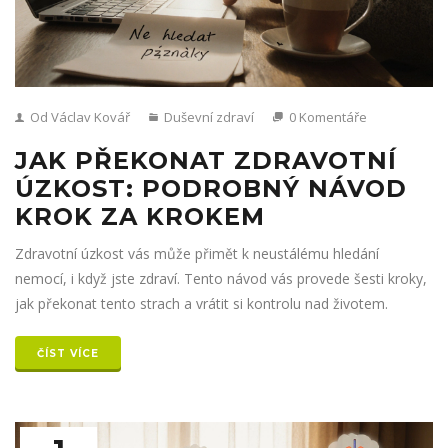
Od Václav Kovář
Duševní zdraví
0 Komentáře
JAK PŘEKONAT ZDRAVOTNÍ
ÚZKOST: PODROBNÝ NÁVOD
KROK ZA KROKEM
Zdravotní úzkost vás může přimět k neustálému hledání
nemocí, i když jste zdraví. Tento návod vás provede šesti kroky,
jak překonat tento strach a vrátit si kontrolu nad životem.
ČÍST VÍCE