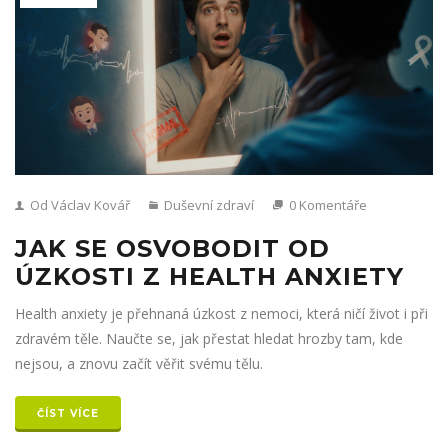
Od Václav Kovář
Duševní zdraví
0 Komentáře
JAK SE OSVOBODIT OD
ÚZKOSTI Z HEALTH ANXIETY
Health anxiety je přehnaná úzkost z nemoci, která ničí život i při
zdravém těle. Naučte se, jak přestat hledat hrozby tam, kde
nejsou, a znovu začít věřit svému tělu.
ČÍST VÍCE