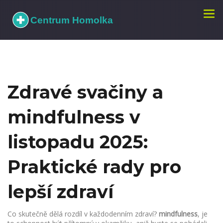
Zobr
navi
Zdravé svačiny a
mindfulness v
listopadu 2025:
Praktické rady pro
lepší zdraví
Co skutečně dělá rozdíl v každodenním zdraví?
mindfulness
,
je