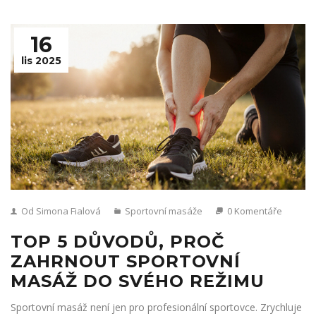
16
lis 2025
Od Simona Fialová
Sportovní masáže
0 Komentáře
TOP 5 DŮVODŮ, PROČ
ZAHRNOUT SPORTOVNÍ
MASÁŽ DO SVÉHO REŽIMU
Sportovní masáž není jen pro profesionální sportovce. Zrychluje