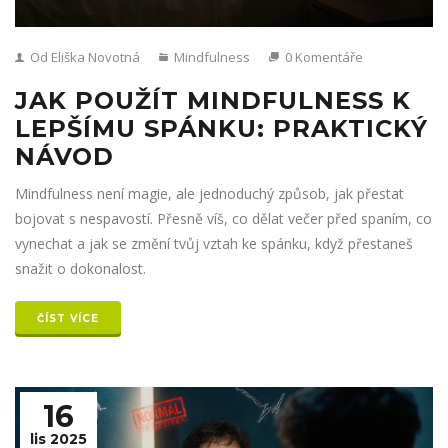
Od Eliška Novotná
Mindfulness
0 Komentáře
JAK POUŽÍT MINDFULNESS K
LEPŠÍMU SPÁNKU: PRAKTICKÝ
NÁVOD
Mindfulness není magie, ale jednoduchý způsob, jak přestat
bojovat s nespavostí. Přesně víš, co dělat večer před spaním, co
vynechat a jak se změní tvůj vztah ke spánku, když přestaneš
snažit o dokonalost.
ČÍST VÍCE
16
lis 2025