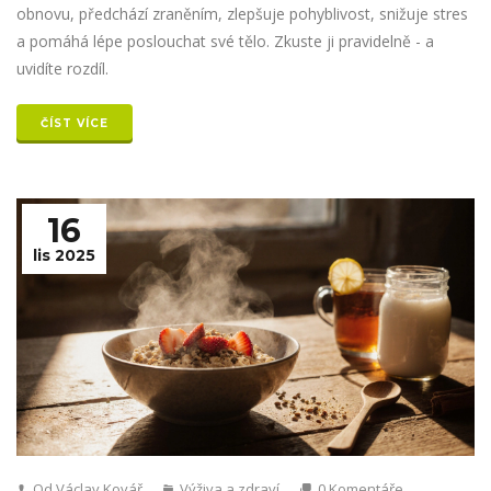
obnovu, předchází zraněním, zlepšuje pohyblivost, snižuje stres
a pomáhá lépe poslouchat své tělo. Zkuste ji pravidelně - a
uvidíte rozdíl.
ČÍST VÍCE
16
lis 2025
Od Václav Kovář
Výživa a zdraví
0 Komentáře