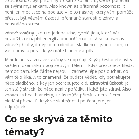
to schopnost být přítomný v okamžiku, aniž byste se pohádali
se svými myšlenkami
. Also known as
přítomná pozornost
, it
není jen meditace na podlaze – je to nástroj, který vám pomůže
přestat být vězněm úzkosti, přehnané starosti o zdraví a
neustálého stresu
.
zdravé svačiny
,
jsou to jednoduché, rychlé jídla, která vás
nezatíží, ale naplní energií a podpoří imunitu
. Also known as
zdravé přílohy
, it
nejsou o odmítání sladkého – jsou o tom, co
vás opravdu posílí, když máte hlad mezi jídly
.
Mindfulness a zdravé svačiny se doplňují. Když přestanete být v
každém okamžiku v boji se svým tělem – když přestanete hledat
nemoci tam, kde žádné nejsou – začnete lépe poslouchat, co
vám tělo říká. A to znamená, že budete vědět, kdy potřebujete
něco sladkého, a kdy jen potřebujete klid.
zdravotní úzkost
,
je
ten stálý strach, že něco není v pořádku, i když jste zdraví
. Also
known as
health anxiety
, it
vás může přimět k neustálému
hledání příznaků, když ve skutečnosti potřebujete jen
odpočinek
.
Co se skrývá za těmito
tématy?