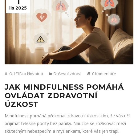
1
lis 2025
Od Eliška Novotná
Duševní zdraví
0 Komentáře
JAK MINDFULNESS POMÁHÁ
OVLÁDAT ZDRAVOTNÍ
ÚZKOST
Mindfulness pomáhá překonat zdravotní úzkost tím, že vás učí
přijímat tělesné pocity bez paniky. Naučíte se rozlišovat mezi
skutečným nebezpečím a myšlenkami, které vás jen trápí.