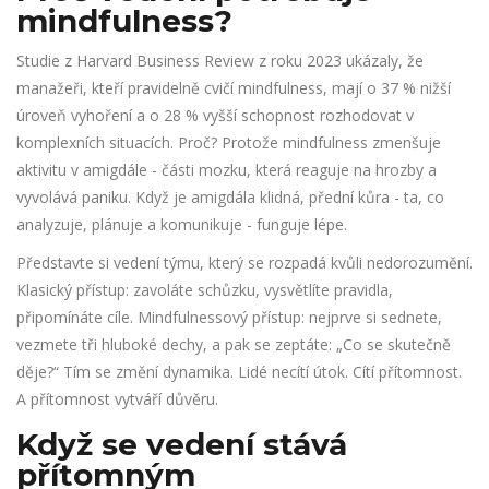
mindfulness?
Studie z Harvard Business Review z roku 2023 ukázaly, že
manažeři, kteří pravidelně cvičí mindfulness, mají o 37 % nižší
úroveň vyhoření a o 28 % vyšší schopnost rozhodovat v
komplexních situacích. Proč? Protože mindfulness zmenšuje
aktivitu v amigdále - části mozku, která reaguje na hrozby a
vyvolává paniku. Když je amigdála klidná, přední kůra - ta, co
analyzuje, plánuje a komunikuje - funguje lépe.
Představte si vedení týmu, který se rozpadá kvůli nedorozumění.
Klasický přístup: zavoláte schůzku, vysvětlíte pravidla,
připomínáte cíle. Mindfulnessový přístup: nejprve si sednete,
vezmete tři hluboké dechy, a pak se zeptáte: „Co se skutečně
děje?“ Tím se změní dynamika. Lidé necítí útok. Cítí přítomnost.
A přítomnost vytváří důvěru.
Když se vedení stává
přítomným