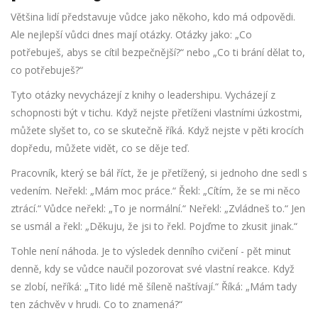
Většina lidí představuje vůdce jako někoho, kdo má odpovědi.
Ale nejlepší vůdci dnes mají otázky. Otázky jako: „Co
potřebuješ, abys se cítil bezpečnější?“ nebo „Co ti brání dělat to,
co potřebuješ?“
Tyto otázky nevycházejí z knihy o leadershipu. Vycházejí z
schopnosti být v tichu. Když nejste přetíženi vlastními úzkostmi,
můžete slyšet to, co se skutečně říká. Když nejste v pěti krocích
dopředu, můžete vidět, co se děje teď.
Pracovník, který se bál říct, že je přetížený, si jednoho dne sedl s
vedením. Neřekl: „Mám moc práce.“ Řekl: „Cítím, že se mi něco
ztrácí.“ Vůdce neřekl: „To je normální.“ Neřekl: „Zvládneš to.“ Jen
se usmál a řekl: „Děkuju, že jsi to řekl. Pojďme to zkusit jinak.“
Tohle není náhoda. Je to výsledek denního cvičení - pět minut
denně, kdy se vůdce naučil pozorovat své vlastní reakce. Když
se zlobí, neříká: „Tito lidé mě šíleně naštívají.“ Říká: „Mám tady
ten záchvěv v hrudi. Co to znamená?“