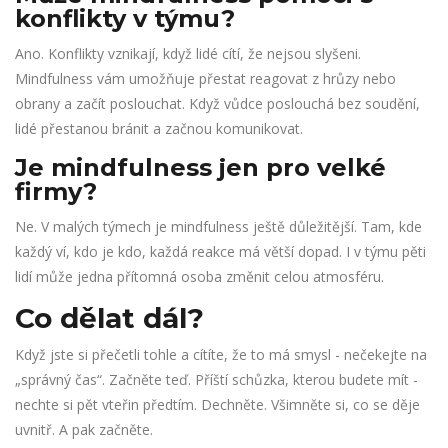
konflikty v týmu?
Ano. Konflikty vznikají, když lidé cítí, že nejsou slyšeni.
Mindfulness vám umožňuje přestat reagovat z hrůzy nebo
obrany a začít poslouchat. Když vůdce poslouchá bez soudění,
lidé přestanou bránit a začnou komunikovat.
Je mindfulness jen pro velké
firmy?
Ne. V malých týmech je mindfulness ještě důležitější. Tam, kde
každý ví, kdo je kdo, každá reakce má větší dopad. I v týmu pěti
lidí může jedna přítomná osoba změnit celou atmosféru.
Co dělat dál?
Když jste si přečetli tohle a cítíte, že to má smysl - nečekejte na
„správný čas“. Začněte teď. Příští schůzka, kterou budete mít -
nechte si pět vteřin předtím. Dechněte. Všimněte si, co se děje
uvnitř. A pak začněte.