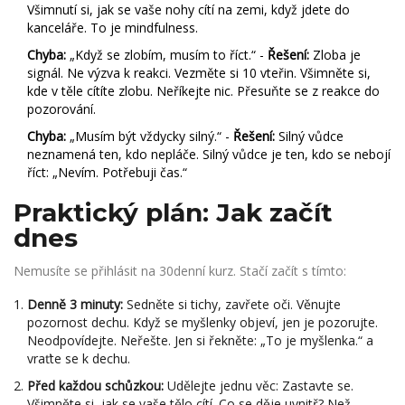
Všimnutí si, jak se vaše nohy cítí na zemi, když jdete do
kanceláře. To je mindfulness.
Chyba:
„Když se zlobím, musím to říct.“ -
Řešení:
Zloba je
signál. Ne výzva k reakci. Vezměte si 10 vteřin. Všimněte si,
kde v těle cítíte zlobu. Neříkejte nic. Přesuňte se z reakce do
pozorování.
Chyba:
„Musím být vždycky silný.“ -
Řešení:
Silný vůdce
neznamená ten, kdo nepláče. Silný vůdce je ten, kdo se nebojí
říct: „Nevím. Potřebuji čas.“
Praktický plán: Jak začít
dnes
Nemusíte se přihlásit na 30denní kurz. Stačí začít s tímto:
Denně 3 minuty:
Sedněte si tichy, zavřete oči. Věnujte
pozornost dechu. Když se myšlenky objeví, jen je pozorujte.
Neodpovídejte. Neřešte. Jen si řekněte: „To je myšlenka.“ a
vraťte se k dechu.
Před každou schůzkou:
Udělejte jednu věc: Zastavte se.
Všimněte si, jak se vaše tělo cítí. Co se děje uvnitř? Než