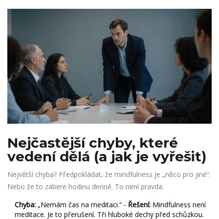
Nejčastější chyby, které
vedení dělá (a jak je vyřešit)
Největší chyba? Předpokládat, že mindfulness je „něco pro jiné“.
Nebo že to zabere hodinu denně. To není pravda.
Chyba:
„Nemám čas na meditaci.“ -
Řešení:
Mindfulness není
meditace. Je to přerušení. Tři hluboké dechy před schůzkou.