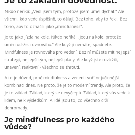
Je to základní dovednost.
Nikdo neříká: „Vedl jsem tým, protože jsem uměl dýchat.“ Ale
všichni, kdo vede úspěšně, to dělají. Bez toho, aby to řekli. Bez
toho, aby to označili jako „mindfulness“.
Je to jako jízda na kole. Nikdo neříká: „Jedu na kole, protože
umím udržet rovnováhu.“ Ale když ji nemáte, spadnete.
Mindfulness je rovnováha pro vedení. Bez ní můžete mít nejlepší
strategii, nejlepší tým, nejlepší plány. Ale když jste roztržití,
unavení, reaktivní - všechno se zhroutí.
A to je důvod, proč mindfulness a vedení tvoří nejúčinnější
kombinaci dnes. Ne proto, že je to moderní trendy. Ale proto, že
je to základ. Základ, který se nevyčerpá. Základ, který vás vede k
lidem, ne k výsledkům. A lidé jsou to, co všechno drží
dohromady.
Je mindfulness pro každého
vůdce?