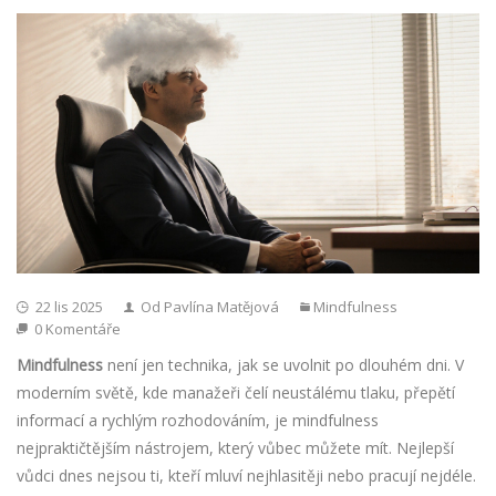
22 lis 2025
Od Pavlína Matějová
Mindfulness
0 Komentáře
Mindfulness
není jen technika, jak se uvolnit po dlouhém dni. V
moderním světě, kde manažeři čelí neustálému tlaku, přepětí
informací a rychlým rozhodováním, je mindfulness
nejpraktičtějším nástrojem, který vůbec můžete mít. Nejlepší
vůdci dnes nejsou ti, kteří mluví nejhlasitěji nebo pracují nejdéle.