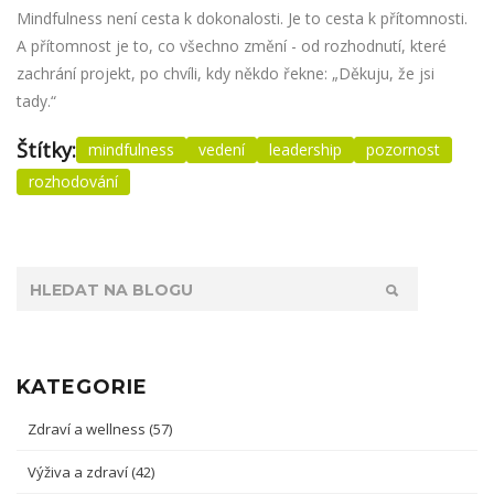
Mindfulness není cesta k dokonalosti. Je to cesta k přítomnosti.
A přítomnost je to, co všechno změní - od rozhodnutí, které
zachrání projekt, po chvíli, kdy někdo řekne: „Děkuju, že jsi
tady.“
Štítky:
mindfulness
vedení
leadership
pozornost
rozhodování
KATEGORIE
Zdraví a wellness
(57)
Výživa a zdraví
(42)