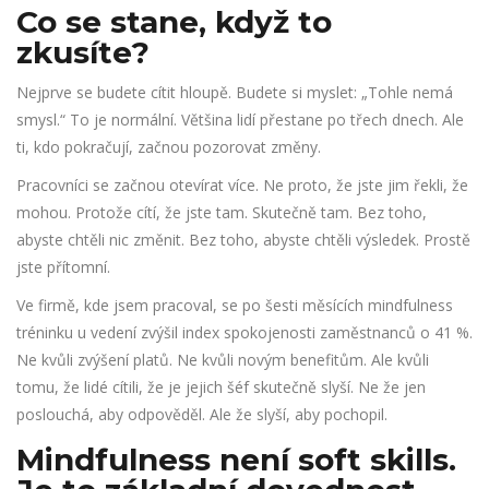
Co se stane, když to
zkusíte?
Nejprve se budete cítit hloupě. Budete si myslet: „Tohle nemá
smysl.“ To je normální. Většina lidí přestane po třech dnech. Ale
ti, kdo pokračují, začnou pozorovat změny.
Pracovníci se začnou otevírat více. Ne proto, že jste jim řekli, že
mohou. Protože cítí, že jste tam. Skutečně tam. Bez toho,
abyste chtěli nic změnit. Bez toho, abyste chtěli výsledek. Prostě
jste přítomní.
Ve firmě, kde jsem pracoval, se po šesti měsících mindfulness
tréninku u vedení zvýšil index spokojenosti zaměstnanců o 41 %.
Ne kvůli zvýšení platů. Ne kvůli novým benefitům. Ale kvůli
tomu, že lidé cítili, že je jejich šéf skutečně slyší. Ne že jen
poslouchá, aby odpověděl. Ale že slyší, aby pochopil.
Mindfulness není soft skills.