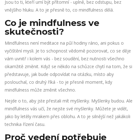
Jsou to ti, kteří umí být přítomní - uplně, bez odstupu, bez
vnějšího hluku. A to je přesně to, co mindfulness dělá.
Co je mindfulness ve
skutečnosti?
Mindfulness není meditace na půl hodiny ráno, ani pokus o
vyčištění mysli. Je to schopnost vědomě pozorovat, co se děje
vám uvnitř i kolem vás - bez soudění, bez nutnosti všechno
okamžitě změnit. Když se někdo na schůzce chytí na tom, že si
představuje, jak bude odpovídat na otázku, místo aby
poslouchal, co druhý říká - to je přesně moment, kdy
mindfulness může změnit všechno.
Nejde o to, aby jste přestali mít myšlenky. Myšlenky budou. Ale
mindfulness vás učí, že nejste své myšlenky. Můžete je vidět,
jako by letěly mrakem přes oblohu. A to je silnější než jakákoli
technika řízení času.
Proč vedení potřebuje