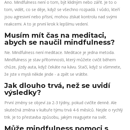
Ano. Mindfulness není o tom, být klidným nebo zářit. Je to o
tom, vidět, co se děje, když se všechno rozpadá. I vůdci, kteří
jsou agresivní nebo přísní, mohou získat kontrolu nad svými
reakcemi. A to je první krok k lepšímu vedení.
Musím mít čas na meditaci,
abych se naučil mindfulness?
Ne. Mindfulness není meditace. Meditace je jedna metoda.
Mindfulness je stav přítomnosti, který můžete cvičit během
chůze, jízdy auta, když čekáte na kávu. Stačí, když si všimnete,
že jste v mysli někde jinde - a zpět se vrátíte.
Jak dlouho trvá, než se uvidí
výsledky?
První změny se objeví za 2-3 týdny, pokud cvičíte denně. Ale
skutečná změna v kultuře týmu trvá 4-6 měsíců. Nejde o rychlý
trik. Je to přestavba způsobu, jakým reagujete na svět.
Může mindfulness pomoci s