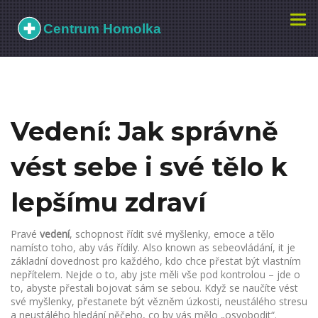
Zobr
navi
Vedení: Jak správně
vést sebe i své tělo k
lepšímu zdraví
Pravé
vedení
,
schopnost řídit své myšlenky, emoce a tělo
namísto toho, aby vás řídily
. Also known as
sebeovládání
, it je
základní dovednost pro každého, kdo chce přestat být vlastním
nepřítelem.
Nejde o to, aby jste měli vše pod kontrolou – jde o
to, abyste přestali bojovat sám se sebou. Když se naučíte vést
své myšlenky, přestanete být vězněm úzkosti, neustálého stresu
a neustálého hledání něčeho, co by vás mělo „osvobodit“.