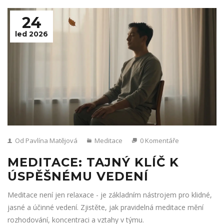
24
led 2026
Od Pavlína Matějová
Meditace
0 Komentáře
MEDITACE: TAJNÝ KLÍČ K
ÚSPĚŠNÉMU VEDENÍ
Meditace není jen relaxace - je základním nástrojem pro klidné,
jasné a účinné vedení. Zjistěte, jak pravidelná meditace mění
rozhodování, koncentraci a vztahy v týmu.