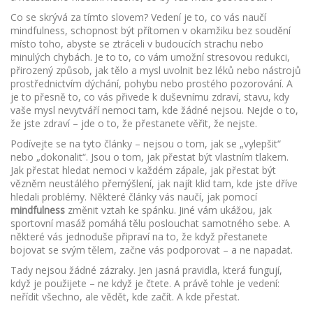
Co se skrývá za tímto slovem? Vedení je to, co vás naučí
mindfulness
,
schopnost být přítomen v okamžiku bez soudění
místo toho, abyste se ztráceli v budoucích strachu nebo
minulých chybách. Je to to, co vám umožní
stresovou redukci
,
přirozený způsob, jak tělo a mysl uvolnit bez léků nebo nástrojů
prostřednictvím dýchání, pohybu nebo prostého pozorování. A
je to přesně to, co vás přivede k
duševnímu zdraví
,
stavu, kdy
vaše mysl nevytváří nemoci tam, kde žádné nejsou
. Nejde o to,
že jste zdraví – jde o to, že přestanete věřit, že nejste.
Podívejte se na tyto články – nejsou o tom, jak se „vylepšit“
nebo „dokonalit“. Jsou o tom, jak přestat být vlastním tlakem.
Jak přestat hledat nemoci v každém zápale, jak přestat být
vězněm neustálého přemýšlení, jak najít klid tam, kde jste dříve
hledali problémy. Některé články vás naučí, jak pomocí
mindfulness
změnit vztah ke spánku. Jiné vám ukážou, jak
sportovní masáž pomáhá tělu poslouchat samotného sebe. A
některé vás jednoduše připraví na to, že když přestanete
bojovat se svým tělem, začne vás podporovat – a ne napadat.
Tady nejsou žádné zázraky. Jen jasná pravidla, která fungují,
když je použijete – ne když je čtete. A právě tohle je vedení:
neřídit všechno, ale vědět, kde začít. A kde přestat.