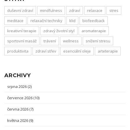
duševní zdraví
mindfulness
zdraví
relaxace
stres
meditace
relaxační techniky
klid
biofeedback
kreativní terapie
zdravý životní styl
aromaterapie
sportovní masáž
trávení
wellness
snížení stresu
produktivita
zdraví střev
esenciální oleje
arteterapie
ARCHIVY
srpna 2026
(2)
července 2026
(10)
června 2026
(7)
května 2026
(9)