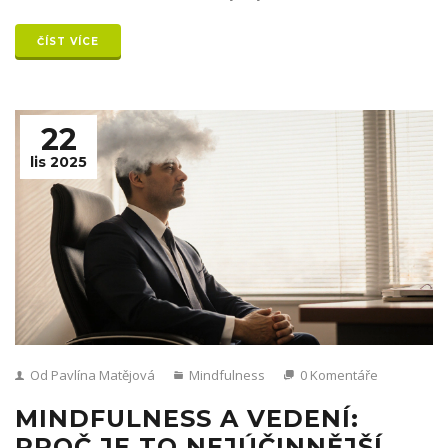
ČÍST VÍCE
22
lis 2025
Od Pavlína Matějová
Mindfulness
0 Komentáře
MINDFULNESS A VEDENÍ:
PROČ JE TO NEJÚČINNĚJŠÍ