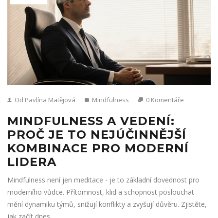
Od Pavlína Matějová
Mindfulness
0 Komentáře
MINDFULNESS A VEDENÍ:
PROČ JE TO NEJÚČINNĚJŠÍ
KOMBINACE PRO MODERNÍ
LIDERA
Mindfulness není jen meditace - je to základní dovednost pro
moderního vůdce. Přítomnost, klid a schopnost poslouchat
mění dynamiku týmů, snižují konflikty a zvyšují důvěru. Zjistěte,
jak začít dnes.