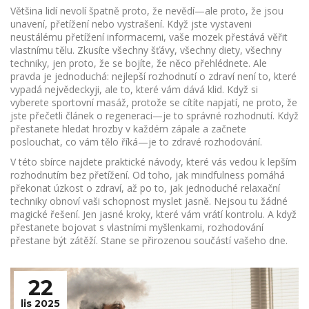
Většina lidí nevolí špatně proto, že nevědí—ale proto, že jsou
unavení, přetížení nebo vystrašení. Když jste vystaveni
neustálému přetížení informacemi, vaše mozek přestává věřit
vlastnímu tělu. Zkusíte všechny šťávy, všechny diety, všechny
techniky, jen proto, že se bojíte, že něco přehlédnete. Ale
pravda je jednoduchá: nejlepší rozhodnutí o zdraví není to, které
vypadá nejvědeckyji, ale to, které vám dává klid. Když si
vyberete sportovní masáž, protože se cítíte napjatí, ne proto, že
jste přečetli článek o regeneraci—je to správné rozhodnutí. Když
přestanete hledat hrozby v každém zápale a začnete
poslouchat, co vám tělo říká—je to zdravé rozhodování.
V této sbírce najdete praktické návody, které vás vedou k lepším
rozhodnutím bez přetížení. Od toho, jak mindfulness pomáhá
překonat úzkost o zdraví, až po to, jak jednoduché relaxační
techniky obnoví vaši schopnost myslet jasně. Nejsou tu žádné
magické řešení. Jen jasné kroky, které vám vrátí kontrolu. A když
přestanete bojovat s vlastními myšlenkami, rozhodování
přestane být zátěží. Stane se přirozenou součástí vašeho dne.
22
lis 2025