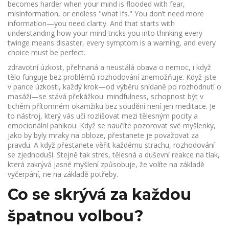
becomes harder when your mind is flooded with fear,
misinformation, or endless "what ifs."
You don’t need more
information—you need clarity. And that starts with
understanding how your mind tricks you into thinking every
twinge means disaster, every symptom is a warning, and every
choice must be perfect.
zdravotní úzkost
,
přehnaná a neustálá obava o nemoc, i když
tělo funguje bez problémů
rozhodování znemožňuje. Když jste
v pance úzkosti, každý krok—od výběru snídaně po rozhodnutí o
masáži—se stává překážkou.
mindfulness
,
schopnost být v
tichém přítomném okamžiku bez soudění
není jen meditace. Je
to nástroj, který vás učí rozlišovat mezi tělesným pocity a
emocionální panikou. Když se naučíte pozorovat své myšlenky,
jako by byly mraky na obloze, přestanete je považovat za
pravdu. A když přestanete věřit každému strachu, rozhodování
se zjednoduší. Stejně tak
stres
,
tělesná a duševní reakce na tlak,
která zakrývá jasné myšlení
způsobuje, že volíte na základě
vyčerpání, ne na základě potřeby.
Co se skrývá za každou
špatnou volbou?