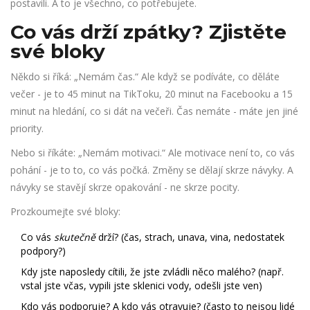
postavili. A to je všechno, co potřebujete.
Co vás drží zpátky? Zjistěte
své bloky
Někdo si říká: „Nemám čas.“ Ale když se podíváte, co děláte
večer - je to 45 minut na TikToku, 20 minut na Facebooku a 15
minut na hledání, co si dát na večeři. Čas nemáte - máte jen jiné
priority.
Nebo si říkáte: „Nemám motivaci.“ Ale motivace není to, co vás
pohání - je to to, co vás počká. Změny se dělají skrze návyky. A
návyky se stavějí skrze opakování - ne skrze pocity.
Prozkoumejte své bloky:
Co vás
skutečně
drží? (čas, strach, unava, vina, nedostatek
podpory?)
Kdy jste naposledy cítili, že jste zvládli něco malého? (např.
vstal jste včas, vypili jste sklenici vody, odešli jste ven)
Kdo vás podporuje? A kdo vás otravuje? (často to nejsou lidé