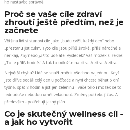
ho nastavíte správně.
Proč se vaše cíle zdraví
zhroutí ještě předtím, než je
začnete
Většina lidí si stanoví cíle jako „budu cvičit každý den“ nebo
„přestanu jíst cukr“. Tyto cíle jsou příliš široké, příliš náročné a
neříkají,
kdy
nebo
jak
to uděláte. Výsledek? Váš mozek si řekne:
„To je příliš hodně.“ A tak to odložíte na zítra. A zítra. A zítra.
Největší chyba? Lidé se snaží změnit všechno najednou. Když
jste dříve seděli celý den u počítače a nyní chcete běhat 5 dní
týdně, spát 8 hodin a jíst jen zeleninu - vaše tělo i mozek se to
jednoduše nebudou umět zvládnout. Změny potřebují čas. A
především - potřebují jasný plán.
Co je skutečný wellness cíl -
a jak ho vytvořit