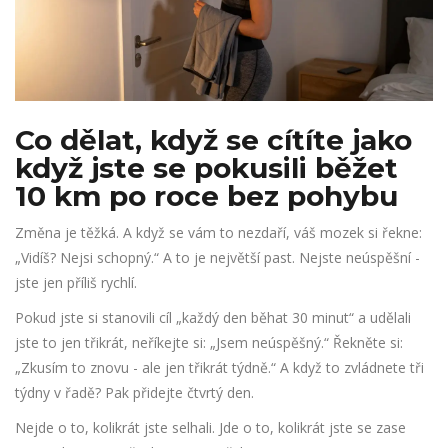
Co dělat, když se cítíte jako
když jste se pokusili běžet
10 km po roce bez pohybu
Změna je těžká. A když se vám to nezdaří, váš mozek si řekne:
„Vidíš? Nejsi schopný.“ A to je největší past. Nejste neúspěšní -
jste jen příliš rychlí.
Pokud jste si stanovili cíl „každý den běhat 30 minut“ a udělali
jste to jen třikrát, neříkejte si: „Jsem neúspěšný.“ Řekněte si:
„Zkusím to znovu - ale jen třikrát týdně.“ A když to zvládnete tři
týdny v řadě? Pak přidejte čtvrtý den.
Nejde o to, kolikrát jste selhali. Jde o to, kolikrát jste se zase