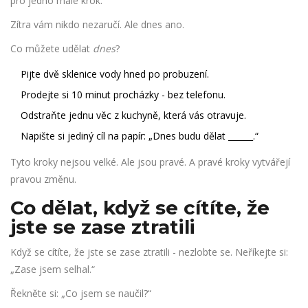
pro jedno malé krok.
Zítra vám nikdo nezaručí. Ale dnes ano.
Co můžete udělat
dnes
?
Pijte dvě sklenice vody hned po probuzení.
Prodejte si 10 minut procházky - bez telefonu.
Odstraňte jednu věc z kuchyně, která vás otravuje.
Napište si jediný cíl na papír: „Dnes budu dělat ______.“
Tyto kroky nejsou velké. Ale jsou pravé. A pravé kroky vytvářejí
pravou změnu.
Co dělat, když se cítíte, že
jste se zase ztratili
Když se cítíte, že jste se zase ztratili - nezlobte se. Neříkejte si:
„Zase jsem selhal.“
Řekněte si: „Co jsem se naučil?“