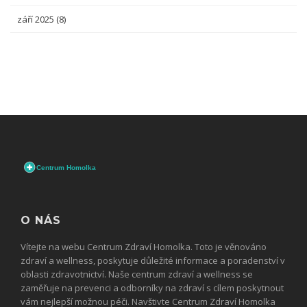
září 2025
(8)
O NÁS
Vítejte na webu Centrum Zdraví Homolka. Toto je věnováno
zdraví a wellness, poskytuje důležité informace a poradenství v
oblasti zdravotnictví. Naše centrum zdraví a wellness se
zaměřuje na prevenci a odborníky na zdraví s cílem poskytnout
vám nejlepší možnou péči. Navštivte Centrum Zdraví Homolka