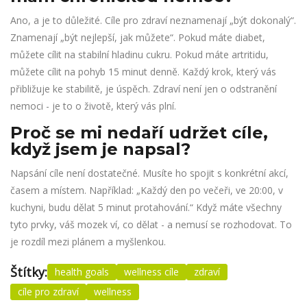
Ano, a je to důležité. Cíle pro zdraví neznamenají „být dokonalý“.
Znamenají „být nejlepší, jak můžete“. Pokud máte diabet,
můžete cílit na stabilní hladinu cukru. Pokud máte artritidu,
můžete cílit na pohyb 15 minut denně. Každý krok, který vás
přibližuje ke stabilitě, je úspěch. Zdraví není jen o odstranění
nemoci - je to o životě, který vás plní.
Proč se mi nedaří udržet cíle,
když jsem je napsal?
Napsání cíle není dostatečné. Musíte ho spojit s konkrétní akcí,
časem a místem. Například: „Každý den po večeři, ve 20:00, v
kuchyni, budu dělat 5 minut protahování.“ Když máte všechny
tyto prvky, váš mozek ví, co dělat - a nemusí se rozhodovat. To
je rozdíl mezi plánem a myšlenkou.
Štítky:
health goals
wellness cíle
zdraví
cíle pro zdraví
wellness