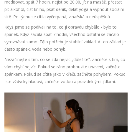
meditovat, spát 7 hodin, nejíst po 20:00, jít na masáž, přestat
pít alkohol, číst knihu, psát deník, dělat yoga a vypnout sociální
sítě. Po týdnu se cítila vyčerpaná, vinařská a neúspěšná.
Když jsme se podívali na to, co jí opravdu chybělo - bylo to
spánek. Když začala spát 7 hodin, všechno ostatní se začalo
vyrovnávat samo. Tělo potřebuje stabilní základ. A ten základ je
často spánek, voda nebo pohyb.
Nezačínejte s tím, co se zdá nejvíc „důležité“. Začněte s tím, co
vám chybí nejvíc. Pokud se ráno probouzíte unavení, začněte
spánkem. Pokud se cítíte jako v křeči, začněte pohybem. Pokud
jste vždycky hladoví, začněte vodou a pravidelnými jídlami.