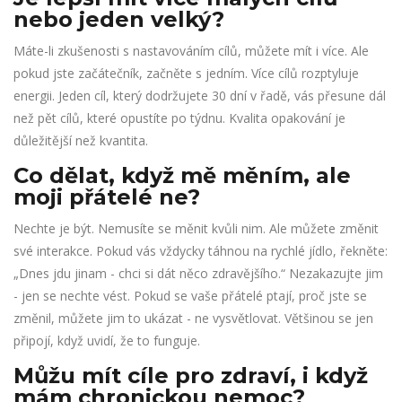
nebo jeden velký?
Máte-li zkušenosti s nastavováním cílů, můžete mít i více. Ale
pokud jste začátečník, začněte s jedním. Více cílů rozptyluje
energii. Jeden cíl, který dodržujete 30 dní v řadě, vás přesune dál
než pět cílů, které opustíte po týdnu. Kvalita opakování je
důležitější než kvantita.
Co dělat, když mě měním, ale
moji přátelé ne?
Nechte je být. Nemusíte se měnit kvůli nim. Ale můžete změnit
své interakce. Pokud vás vždycky táhnou na rychlé jídlo, řekněte:
„Dnes jdu jinam - chci si dát něco zdravějšího.“ Nezakazujte jim
- jen se nechte vést. Pokud se vaše přátelé ptají, proč jste se
změnil, můžete jim to ukázat - ne vysvětlovat. Většinou se jen
připojí, když uvidí, že to funguje.
Můžu mít cíle pro zdraví, i když
mám chronickou nemoc?