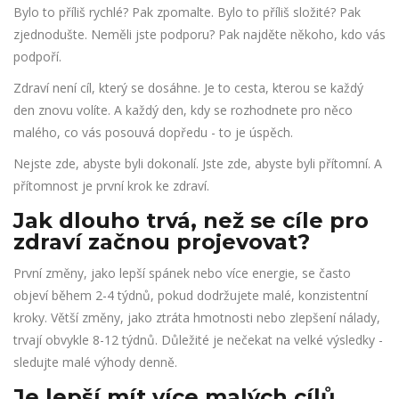
Bylo to příliš rychlé? Pak zpomalte. Bylo to příliš složité? Pak
zjednodušte. Neměli jste podporu? Pak najděte někoho, kdo vás
podpoří.
Zdraví není cíl, který se dosáhne. Je to cesta, kterou se každý
den znovu volíte. A každý den, kdy se rozhodnete pro něco
malého, co vás posouvá dopředu - to je úspěch.
Nejste zde, abyste byli dokonalí. Jste zde, abyste byli přítomní. A
přítomnost je první krok ke zdraví.
Jak dlouho trvá, než se cíle pro
zdraví začnou projevovat?
První změny, jako lepší spánek nebo více energie, se často
objeví během 2-4 týdnů, pokud dodržujete malé, konzistentní
kroky. Větší změny, jako ztráta hmotnosti nebo zlepšení nálady,
trvají obvykle 8-12 týdnů. Důležité je nečekat na velké výsledky -
sledujte malé výhody denně.
Je lepší mít více malých cílů