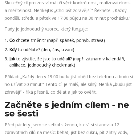
Skutečný cíl pro zdraví má tři věci: konkrétnost, realizovatelnost
a měřitelnost. Neříkejte: „Chci být zdravější.“ Řekněte: „Každý
pondělí, středu a pátek ve 17:00 půjdu na 30 minut procházku.“
Tady je jednoduchý vzorec, který funguje:
Co
chcete změnit? (např. spánek, pohyb, strava)
Kdy
to uděláte? (den, čas, trvání)
Jak
to zjistíte, že jste to udělali? (např. záznam v kalendáři,
aplikace, jednoduchý checkmark)
Příklad: „Každý den v 19:00 budu jíst oběd bez telefonu a budu si
ho užívat 20 minut.“ Tento cíl je malý, ale silný. Neříká „budu jíst
zdravěji“ - říká přesně, co dělat a jak to ověřit.
Začněte s jedním cílem - ne
se šesti
Před pár lety jsem se setkal s ženou, která si stanovila 12
zdravotních cílů na měsíc: běhat, jíst bez cukru, pít 2 litry vody,