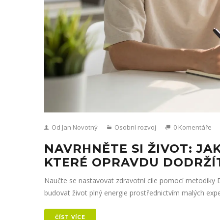
Od Jan Novotný
Osobní rozvoj
0 Komentáře
NAVRHNĚTE SI ŽIVOT: JA
KTERÉ OPRAVDU DODRŽÍ
Naučte se nastavovat zdravotní cíle pomocí metodiky D
budovat život plný energie prostřednictvím malých exp
ČÍST VÍCE