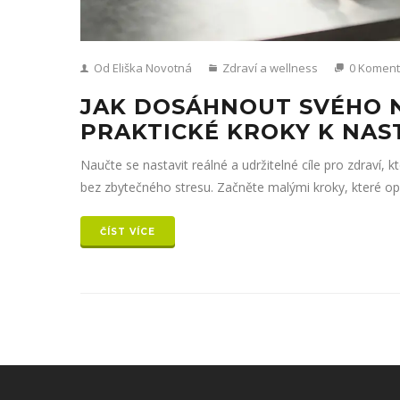
Od Eliška Novotná
Zdraví a wellness
0 Koment
JAK DOSÁHNOUT SVÉHO N
PRAKTICKÉ KROKY K NAS
Naučte se nastavit reálné a udržitelné cíle pro zdraví,
bez zbytečného stresu. Začněte malými kroky, které op
ČÍST VÍCE