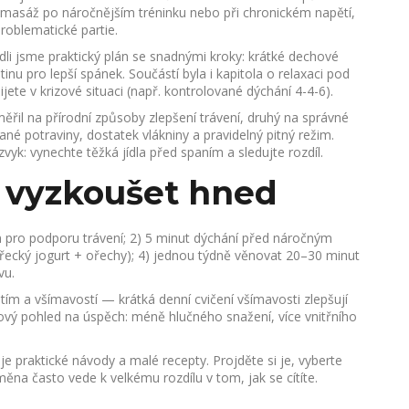
 masáž po náročnějším tréninku nebo při chronickém napětí,
roblematické partie.
dli jsme praktický plán se snadnými kroky: krátké dechové
tinu pro lepší spánek. Součástí byla i kapitola o relaxaci pod
ete v krizové situaci (např. kontrolované dýchání 4-4-6).
měřil na přírodní způsoby zlepšení trávení, druhý na správné
ané potraviny, dostatek vlákniny a pravidelný pitný režim.
yk: vynechte těžká jídla před spaním a sledujte rozdíl.
e vyzkoušet hned
em pro podporu trávení; 2) 5 minut dýchání před náročným
(řecký jogurt + ořechy); 4) jednou týdně věnovat 20–30 minut
vu.
tím a všímavostí — krátká denní cvičení všímavosti zlepšují
nový pohled na úspěch: méně hlučného snažení, více vnitřního
e praktické návody a malé recepty. Projděte si je, vyberte
měna často vede k velkému rozdílu v tom, jak se cítíte.