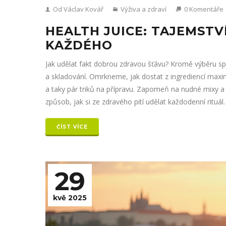
Od Václav Kovář
Výživa a zdraví
0 Komentáře
HEALTH JUICE: TAJEMST
KAŽDÉHO
Jak udělat fakt dobrou zdravou šťávu? Kromě výběru sp
a skladování. Omrkneme, jak dostat z ingrediencí max
a taky pár triků na přípravu. Zapomeň na nudné mixy a
způsob, jak si ze zdravého pití udělat každodenní rituál.
ČÍST VÍCE
29
kvě 2025