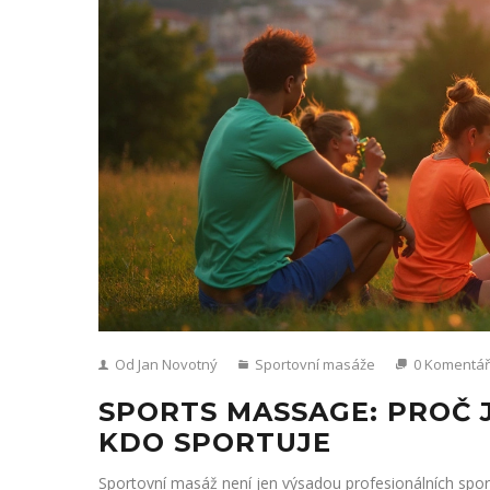
Od Jan Novotný
Sportovní masáže
0 Komentá
SPORTS MASSAGE: PROČ 
KDO SPORTUJE
Sportovní masáž není jen výsadou profesionálních sp