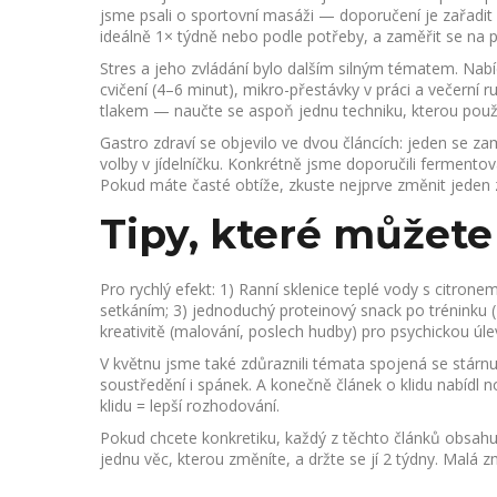
jsme psali o sportovní masáži — doporučení je zařadit
ideálně 1× týdně nebo podle potřeby, a zaměřit se na p
Stres a jeho zvládání bylo dalším silným tématem. Nabí
cvičení (4–6 minut), mikro-přestávky v práci a večerní ru
tlakem — naučte se aspoň jednu techniku, kterou použij
Gastro zdraví se objevilo ve dvou článcích: jeden se za
volby v jídelníčku. Konkrétně jsme doporučili fermentov
Pokud máte časté obtíže, zkuste nejprve změnit jeden zv
Tipy, které můžet
Pro rychlý efekt: 1) Ranní sklenice teplé vody s citron
setkáním; 3) jednoduchý proteinový snack po tréninku 
kreativitě (malování, poslech hudby) pro psychickou úle
V květnu jsme také zdůraznili témata spojená se stárnu
soustředění i spánek. A konečně článek o klidu nabídl 
klidu = lepší rozhodování.
Pokud chcete konkretiku, každý z těchto článků obsahuj
jednu věc, kterou změníte, a držte se jí 2 týdny. Malá z