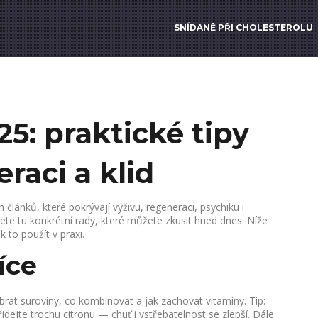
SNÍDANĚ PŘI CHOLESTEROLU
5: praktické tipy
raci a klid
 článků, které pokrývají výživu, regeneraci, psychiku i
ete tu konkrétní rady, které můžete zkusit hned dnes. Níže
 to použít v praxi.
íce
rat suroviny, co kombinovat a jak zachovat vitamíny. Tip:
dejte trochu citronu — chuť i vstřebatelnost se zlepší. Dále