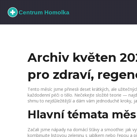
Archiv květen 202
pro zdraví, regene
Tento měsíc jsme přinesli deset krátkých, ale užitečných
každodenní péči o tělo. Nečekejte složité teorie — najd
shrnu to nejdůležitější a dám vám jednoduché kroky, jak
Hlavní témata měs
Začali jsme nápady na domácí šťávy a smoothie: jak vyb
kombinujte listovou zeleninu s jablkem nebo řepou a při