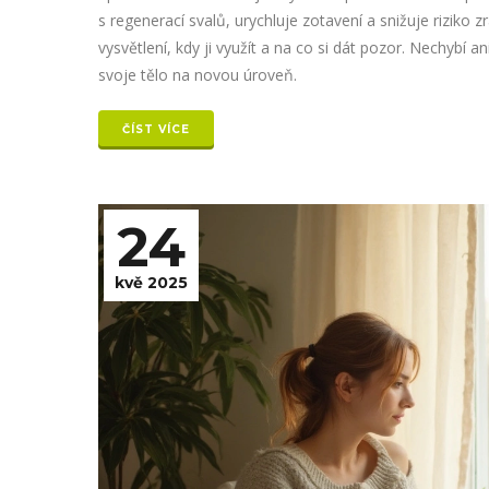
s regenerací svalů, urychluje zotavení a snižuje riziko 
vysvětlení, kdy ji využít a na co si dát pozor. Nechybí a
svoje tělo na novou úroveň.
ČÍST VÍCE
24
kvě 2025