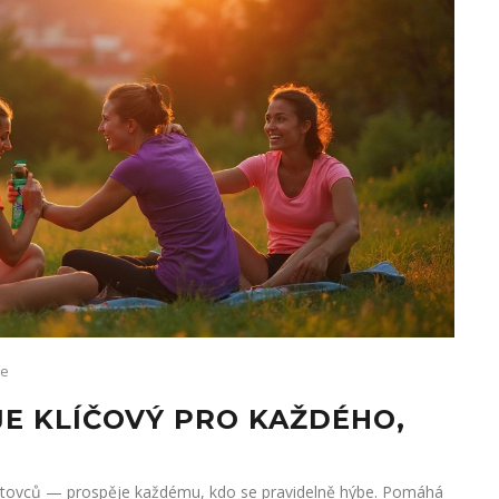
ře
JE KLÍČOVÝ PRO KAŽDÉHO,
ortovců — prospěje každému, kdo se pravidelně hýbe. Pomáhá