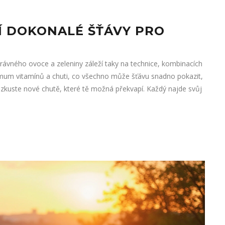
VÍ DOKONALÉ ŠŤÁVY PRO
rávného ovoce a zeleniny záleží taky na technice, kombinacích
imum vitamínů a chuti, co všechno může šťávu snadno pokazit,
 zkuste nové chutě, které tě možná překvapí. Každý najde svůj