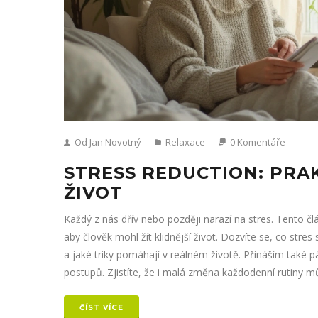
Od Jan Novotný
Relaxace
0 Komentáře
STRESS REDUCTION: PRAK
ŽIVOT
Každý z nás dřív nebo později narazí na stres. Tento čl
aby člověk mohl žít klidnější život. Dozvíte se, co st
a jaké triky pomáhají v reálném životě. Přináším také pá
postupů. Zjistíte, že i malá změna každodenní rutiny můž
ČÍST VÍCE