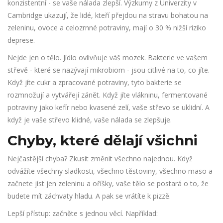
konzistentní - se vaše nálada zlepší. Výzkumy z Univerzity v
Cambridge ukazují, že lidé, kteří přejdou na stravu bohatou na
zeleninu, ovoce a celozrnné potraviny, mají o 30 % nižší riziko
deprese.
Nejde jen o tělo. Jídlo ovlivňuje váš mozek. Bakterie ve vašem
střevě - které se nazývají mikrobiom - jsou citlivé na to, co jíte.
Když jíte cukr a zpracované potraviny, tyto bakterie se
rozmnožují a vytvářejí zánět. Když jíte vlákninu, fermentované
potraviny jako kefír nebo kvasené zelí, vaše střevo se uklidní. A
když je vaše střevo klidné, vaše nálada se zlepšuje.
Chyby, které dělají všichni
Nejčastější chyba? Zkusit změnit všechno najednou. Když
odvážíte všechny sladkosti, všechno těstoviny, všechno maso a
začnete jíst jen zeleninu a oříšky, vaše tělo se postará o to, že
budete mít záchvaty hladu. A pak se vrátíte k pizzě.
Lepší přístup: začněte s jednou věcí. Například: