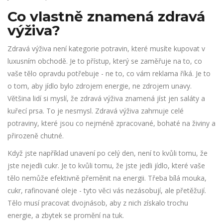
Co vlastně znamená zdravá
výživa?
Zdravá výživa není kategorie potravin, které musíte kupovat v
luxusním obchodě. Je to přístup, který se zaměřuje na to, co
vaše tělo opravdu potřebuje - ne to, co vám reklama říká. Je to
o tom, aby jídlo bylo zdrojem energie, ne zdrojem unavy.
Většina lidí si myslí, že zdravá výživa znamená jíst jen saláty a
kuřecí prsa. To je nesmysl. Zdravá výživa zahrnuje celé
potraviny, které jsou co nejméně zpracované, bohaté na živiny a
přirozeně chutné.
Když jste například unavení po celý den, není to kvůli tomu, že
jste nejedli cukr. Je to kvůli tomu, že jste jedli jídlo, které vaše
tělo nemůže efektivně přeměnit na energii. Třeba bílá mouka,
cukr, rafinované oleje - tyto věci vás nezásobují, ale přetěžují.
Tělo musí pracovat dvojnásob, aby z nich získalo trochu
energie, a zbytek se promění na tuk.