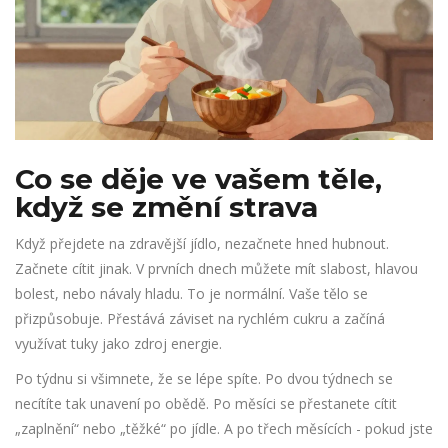
Co se děje ve vašem těle,
když se změní strava
Když přejdete na zdravější jídlo, nezačnete hned hubnout.
Začnete cítit jinak. V prvních dnech můžete mít slabost, hlavou
bolest, nebo návaly hladu. To je normální. Vaše tělo se
přizpůsobuje. Přestává záviset na rychlém cukru a začíná
využívat tuky jako zdroj energie.
Po týdnu si všimnete, že se lépe spíte. Po dvou týdnech se
necítíte tak unavení po obědě. Po měsíci se přestanete cítit
„zaplnění“ nebo „těžké“ po jídle. A po třech měsících - pokud jste