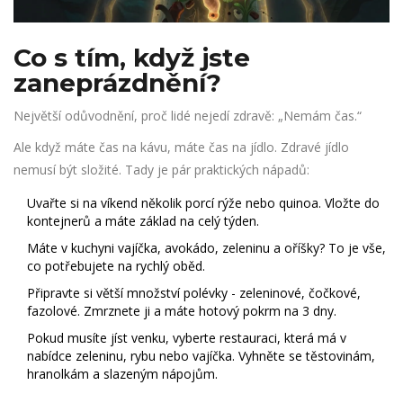
Co s tím, když jste
zaneprázdnění?
Největší odůvodnění, proč lidé nejedí zdravě: „Nemám čas.“
Ale když máte čas na kávu, máte čas na jídlo. Zdravé jídlo
nemusí být složité. Tady je pár praktických nápadů:
Uvařte si na víkend několik porcí rýže nebo quinoa. Vložte do
kontejnerů a máte základ na celý týden.
Máte v kuchyni vajíčka, avokádo, zeleninu a oříšky? To je vše,
co potřebujete na rychlý oběd.
Připravte si větší množství polévky - zeleninové, čočkové,
fazolové. Zmrznete ji a máte hotový pokrm na 3 dny.
Pokud musíte jíst venku, vyberte restauraci, která má v
nabídce zeleninu, rybu nebo vajíčka. Vyhněte se těstovinám,
hranolkám a slazeným nápojům.