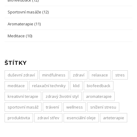
Biofeedback
(12)
Sportovní masáže
(12)
Aromaterapie
(11)
Meditace
(10)
ŠTÍTKY
duševní zdraví
mindfulness
zdraví
relaxace
stres
meditace
relaxační techniky
klid
biofeedback
kreativní terapie
zdravý životní styl
aromaterapie
sportovní masáž
trávení
wellness
snížení stresu
produktivita
zdraví střev
esenciální oleje
arteterapie