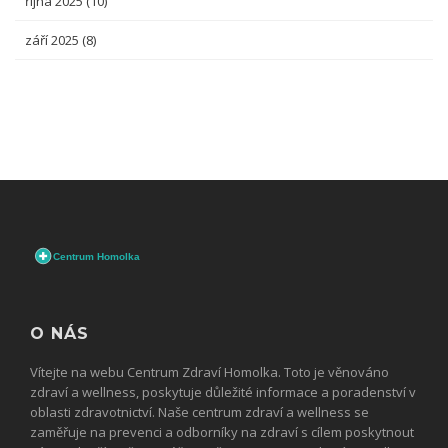
října 2025
(10)
září 2025
(8)
O NÁS
Vítejte na webu Centrum Zdraví Homolka. Toto je věnováno
zdraví a wellness, poskytuje důležité informace a poradenství v
oblasti zdravotnictví. Naše centrum zdraví a wellness se
zaměřuje na prevenci a odborníky na zdraví s cílem poskytnout