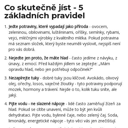
Co skutečně jíst - 5
základních pravidel
Jedte potraviny, které vypadají jako příroda
- ovocem,
zeleninou, obilovinami, luštěninami, oříšky, semínky, rybami,
vejci, mléčnými výrobky z kvalitního mléka. Pokud potravina
má seznam složek, který byste neuměli vyslovit, nejspíš není
pro vás dobrá.
Nejedte jen proto, že máte hlad
- často jedíme z návyku, z
únavy, z emocí. Před každým jídlem se zeptejte: „Mám
opravdu hlad, nebo jen potřebuji odpočinek?“
Nezapírejte tuky
- dobré tuky jsou klíčové. Avokádo, olivový
olej, ořechy, losos, vaječné žloutky - tyto potraviny podporují
mozek, hormony a trávení. Nejde o to, kolik tuku sníte, ale
jaký.
Pijte vodu - ne slazené nápoje
- lidé často zaměňují žízeň za
hlad. Pokud se cítíte unavení, může to být jen kvůli
dehydrataci. Pijte vodu, bylinné čaje, nebo zelený čaj. Soda,
limonády, energetické nápoje - tyto věci vás jen znečišťují.