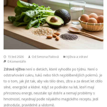
15 led 2026
Od Simona Fialová
Výživa a zdraví
0 Komentáře
Zdravá výživa
není o dietách, které vyhodíte po týdnu. Není o
odstraňování cukru, tuků nebo těch nejoblíbenějších pokrmů. Je
to o tom, jak jíst tak, aby vás tělo dnes, zítra a za deset let cítilo
silné, energické a klidné. Když se podíváte na lidi, kteří mají
přirozenou energii, neustále spí dobře a nemají problémy s
hmotností, nejednají podle nějakého magického receptu. Jedí
jednoduše, pravidelně a vědomě.