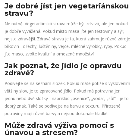
Je dobré jíst jen vegetariánskou
stravu?
Ne nutně. Vegetariánská strava může být zdravá, ale jen pokud
je dobře vyvážená. Pokud místo masa jíte jen těstoviny a sýr,
nejste zdravější. Zdravá strava je ta, která zahrnuje různé zdroje
bílkovin - ořechy, luštěniny, vejce, mléčné výrobky, ryby. Pokud
jíte maso, zvolte kvalitní a omezené množství.
Jak poznat, že jídlo je opravdu
zdravé?
Podívejte se na seznam složek. Pokud máte potíže s vyslovením
většiny slov, je to zpracované jídlo. Pokud má potravina jen
jednu nebo dvě složky - například „pšenice“, „voda“, „sůl“ - je to
dobrý znak. Také se podívejte na barvu a texturu. Přirozené
potraviny mají různé barvy a nejsou dokonale hladké.
Může zdravá výživa pomoci s
únavou a stresem?