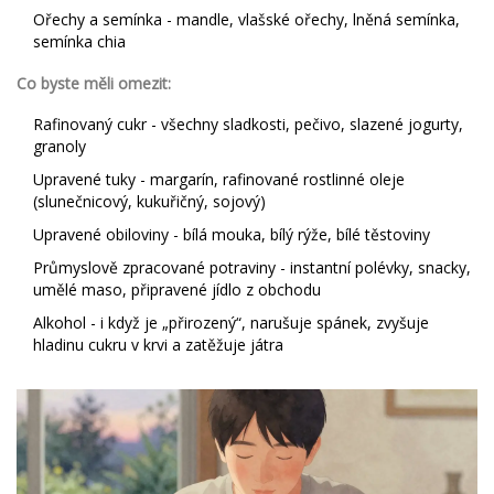
Ořechy a semínka - mandle, vlašské ořechy, lněná semínka,
semínka chia
Co byste měli omezit:
Rafinovaný cukr - všechny sladkosti, pečivo, slazené jogurty,
granoly
Upravené tuky - margarín, rafinované rostlinné oleje
(slunečnicový, kukuřičný, sojový)
Upravené obiloviny - bílá mouka, bílý rýže, bílé těstoviny
Průmyslově zpracované potraviny - instantní polévky, snacky,
umělé maso, připravené jídlo z obchodu
Alkohol - i když je „přirozený“, narušuje spánek, zvyšuje
hladinu cukru v krvi a zatěžuje játra