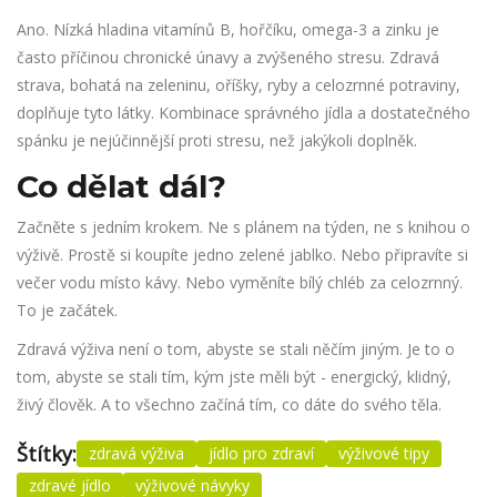
Ano. Nízká hladina vitamínů B, hořčíku, omega-3 a zinku je
často příčinou chronické únavy a zvýšeného stresu. Zdravá
strava, bohatá na zeleninu, oříšky, ryby a celozrnné potraviny,
doplňuje tyto látky. Kombinace správného jídla a dostatečného
spánku je nejúčinnější proti stresu, než jakýkoli doplněk.
Co dělat dál?
Začněte s jedním krokem. Ne s plánem na týden, ne s knihou o
výživě. Prostě si koupíte jedno zelené jablko. Nebo připravíte si
večer vodu místo kávy. Nebo vyměníte bílý chléb za celozrnný.
To je začátek.
Zdravá výživa není o tom, abyste se stali něčím jiným. Je to o
tom, abyste se stali tím, kým jste měli být - energický, klidný,
živý člověk. A to všechno začíná tím, co dáte do svého těla.
Štítky:
zdravá výživa
jídlo pro zdraví
výživové tipy
zdravé jídlo
výživové návyky