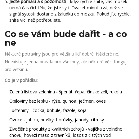
Jedte pomalu a s pozorností
- když rychle sníte, váš mozek
nemá čas říct tělu, že jste sytí. Dvacet minut trvá, než se
signál sytosti dostane z žaludku do mozku. Pokud jíte rychle,
sníte víc, než potřebujete.
Co se vám bude dařit - a co
ne
Některé potraviny jsou pro většinu lidí dobré. Některé ne.
Neexistuje jedna pravda pro všechny, ale některé věci fungují
pro většinu.
Co je v pořádku:
Zelená listová zelenina - špenát, řepa, čínské zelí, rukola
Obiloviny bez lepku - rýže, quinoa, ječmen, oves
Luštěniny - čočka, bobule, fazole, soja
Ovoce - jablka, hrušky, borůvky, jahody, citrusy
Živočišné produkty z kvalitních zdrojů - vajíčka z volného
chovu, hovězí maso z trávníků, losos z čistých vod