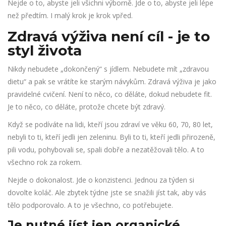
Nejde o to, abyste jeli všichni výborně. Jde o to, abyste jeli lépe
než předtím. I malý krok je krok vpřed.
Zdravá výživa není cíl - je to
styl života
Nikdy nebudete „dokončený“ s jídlem. Nebudete mít „zdravou
dietu“ a pak se vrátíte ke starým návykům. Zdravá výživa je jako
pravidelné cvičení. Není to něco, co děláte, dokud nebudete fit.
Je to něco, co děláte, protože chcete být zdravý.
Když se podíváte na lidi, kteří jsou zdraví ve věku 60, 70, 80 let,
nebyli to ti, kteří jedli jen zeleninu. Byli to ti, kteří jedli přirozeně,
pili vodu, pohybovali se, spali dobře a nezatěžovali tělo. A to
všechno rok za rokem.
Nejde o dokonalost. Jde o konzistenci. Jednou za týden si
dovolte koláč. Ale zbytek týdne jste se snažili jíst tak, aby vás
tělo podporovalo. A to je všechno, co potřebujete.
Je nutné jíst jen organické