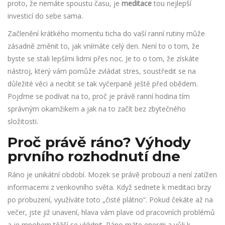
proto, že nemáte spoustu času, je
meditace
tou nejlepší
investicí do sebe sama.
Začlenění krátkého momentu ticha do vaší ranní rutiny může
zásadně změnit to, jak vnímáte celý den. Není to o tom, že
byste se stali lepšími lidmi přes noc. Je to o tom, že získáte
nástroj, který vám pomůže zvládat stres, soustředit se na
důležité věci a necítit se tak vyčerpaně ještě před obědem.
Pojďme se podívat na to, proč je právě ranní hodina tím
správným okamžikem a jak na to začít bez zbytečného
složitosti.
Proč právě ráno? Výhody
prvního rozhodnutí dne
Ráno je unikátní období. Mozek se právě probouzí a není zatížen
informacemi z venkovního světa. Když sednete k meditaci brzy
po probuzení, využíváte toto „čisté plátno“. Pokud čekáte až na
večer, jste již unavení, hlava vám plave od pracovních problémů
a je mnohem těžší se uklidnit. Ráno máte energii a vůli k