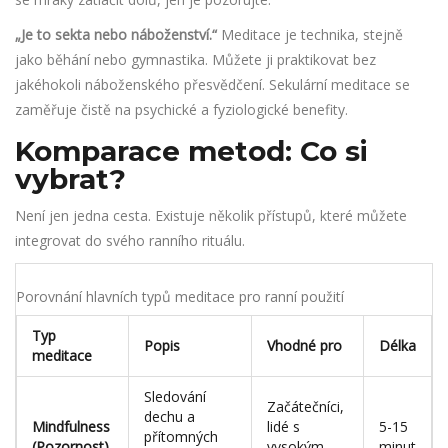
„Je to sekta nebo náboženství.“
Meditace je technika, stejně
jako běhání nebo gymnastika. Můžete ji praktikovat bez
jakéhokoli náboženského přesvědčení. Sekulární meditace se
zaměřuje čistě na psychické a fyziologické benefity.
Komparace metod: Co si
vybrat?
Není jen jedna cesta. Existuje několik přístupů, které můžete
integrovat do svého ranního rituálu.
Porovnání hlavních typů meditace pro ranní použití
Typ
Popis
Vhodné pro
Délka
meditace
Sledování
Začátečníci,
dechu a
Mindfulness
lidé s
5-15
přítomných
(Pozornost)
vysokým
minut