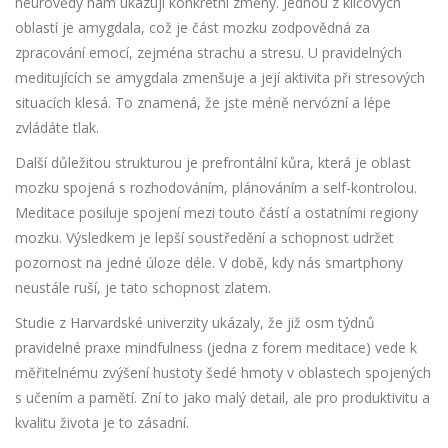
neurovědy nám ukazují konkrétní změny. Jednou z klíčových
oblastí je
amygdala
, což je
část mozku zodpovědná za
zpracování emocí, zejména strachu a stresu
. U pravidelných
meditujících se amygdala zmenšuje a její aktivita při stresových
situacích klesá. To znamená, že jste méně nervózní a lépe
zvládáte tlak.
Další důležitou strukturou je
prefrontální kůra
, která je
oblast
mozku spojená s rozhodováním, plánováním a self-kontrolou
.
Meditace posiluje spojení mezi touto částí a ostatními regiony
mozku. Výsledkem je lepší soustředění a schopnost udržet
pozornost na jedné úloze déle. V době, kdy nás smartphony
neustále ruší, je tato schopnost zlatem.
Studie z Harvardské univerzity ukázaly, že již osm týdnů
pravidelné praxe mindfulness (jedna z forem meditace) vede k
měřitelnému zvýšení hustoty šedé hmoty v oblastech spojených
s učením a pamětí. Zní to jako malý detail, ale pro produktivitu a
kvalitu života je to zásadní.