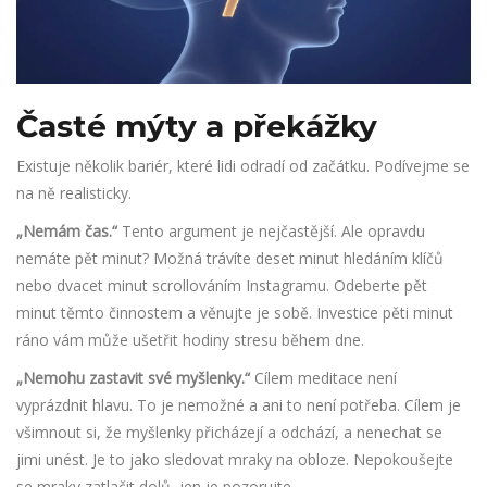
Časté mýty a překážky
Existuje několik bariér, které lidi odradí od začátku. Podívejme se
na ně realisticky.
„Nemám čas.“
Tento argument je nejčastější. Ale opravdu
nemáte pět minut? Možná trávíte deset minut hledáním klíčů
nebo dvacet minut scrollováním Instagramu. Odeberte pět
minut těmto činnostem a věnujte je sobě. Investice pěti minut
ráno vám může ušetřit hodiny stresu během dne.
„Nemohu zastavit své myšlenky.“
Cílem meditace není
vyprázdnit hlavu. To je nemožné a ani to není potřeba. Cílem je
všimnout si, že myšlenky přicházejí a odchází, a nenechat se
jimi unést. Je to jako sledovat mraky na obloze. Nepokoušejte
se mraky zatlačit dolů, jen je pozorujte.