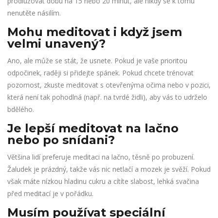
prodlužovat dobu na 15 nebo 20 minut, ale nikdy se k tomu
nenutěte násilím.
Mohu meditovat i když jsem
velmi unavený?
Ano, ale může se stát, že usnete. Pokud je vaše prioritou
odpočinek, raději si přidejte spánek. Pokud chcete trénovat
pozornost, zkuste meditovat s otevřenýma očima nebo v pozici,
která není tak pohodlná (např. na tvrdé židli), aby vás to udrželo
bdělého.
Je lepší meditovat na lačno
nebo po snídani?
Většina lidí preferuje meditaci na lačno, těsně po probuzení.
Žaludek je prázdný, takže vás nic netlačí a mozek je svěží. Pokud
však máte nízkou hladinu cukru a cítíte slabost, lehká svačina
před meditací je v pořádku.
Musím používat speciální