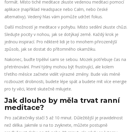
formát. Místo tiché meditace zkuste vedenou meditaci pomocí
aplikace (například Headspace nebo Calm, nebo české
alternativy). Vedený hlas vám pomůže udržet fokus.
Další možností je meditace v pohybu. Místo sedění zkuste chůzi.
Sledujte pocity v nohou, jak se dotýkají země. Každý krok je
jednou inspirací. Pro některé lidi je to mnohem přirozenější
způsob, jak se dostat do přítomného okamžiku.
Nakonec, buďte trpěliví sami se sebou. Mozek potřebuje čas na
přetrénování. První týdny mohou být frustrující, ale kolem
třetího měsíce začnete vidět výrazné změny. Bude vás méně
rozbouzet drobnosti, budete lépe spát a budete mít více energie
pro ty věci, které skutečně milujete.
Jak dlouho by měla trvat ranní
meditace?
Pro začátečníky stačí 5 až 10 minut. Důležitější je pravidelnost
než délka. Jakmile si na to zvyknete, můžete postupně