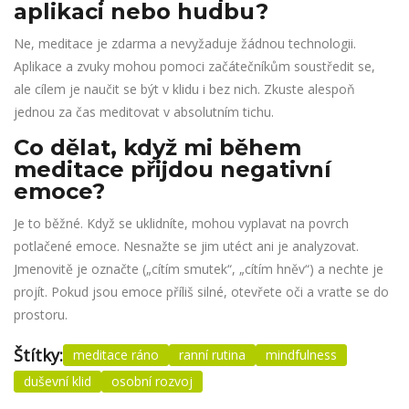
aplikaci nebo hudbu?
Ne, meditace je zdarma a nevyžaduje žádnou technologii.
Aplikace a zvuky mohou pomoci začátečníkům soustředit se,
ale cílem je naučit se být v klidu i bez nich. Zkuste alespoň
jednou za čas meditovat v absolutním tichu.
Co dělat, když mi během
meditace přijdou negativní
emoce?
Je to běžné. Když se uklidníte, mohou vyplavat na povrch
potlačené emoce. Nesnažte se jim utéct ani je analyzovat.
Jmenovitě je označte („cítím smutek“, „cítím hněv“) a nechte je
projít. Pokud jsou emoce příliš silné, otevřete oči a vraťte se do
prostoru.
Štítky:
meditace ráno
ranní rutina
mindfulness
duševní klid
osobní rozvoj