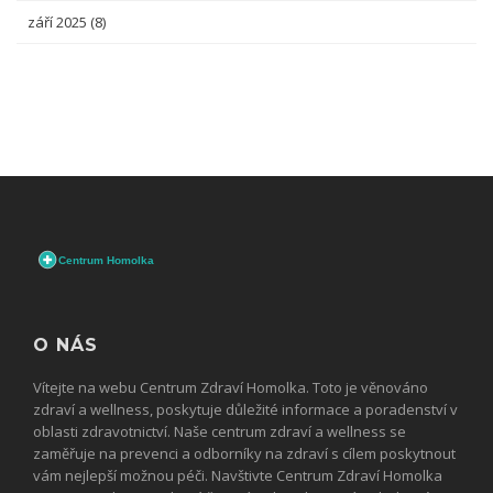
září 2025
(8)
O NÁS
Vítejte na webu Centrum Zdraví Homolka. Toto je věnováno
zdraví a wellness, poskytuje důležité informace a poradenství v
oblasti zdravotnictví. Naše centrum zdraví a wellness se
zaměřuje na prevenci a odborníky na zdraví s cílem poskytnout
vám nejlepší možnou péči. Navštivte Centrum Zdraví Homolka