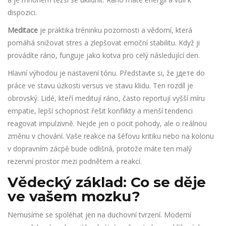
dispozici.
Meditace
je
praktika tréninku pozornosti a vědomí, která
pomáhá snižovat stres a zlepšovat emoční stabilitu
. Když ji
provádíte ráno, funguje jako kotva pro celý následující den.
Hlavní výhodou je nastavení tónu. Představte si, že jдете do
práce ve stavu úzkosti versus ve stavu klidu. Ten rozdíl je
obrovský. Lidé, kteří meditují ráno, často reportují vyšší míru
empatie, lepší schopnost řešit konflikty a menší tendenci
reagovat impulzivně. Nejde jen o pocit pohody, ale o reálnou
změnu v chování. Vaše reakce na šéfovu kritiku nebo na kolonu
v dopravním zácpě bude odlišná, protože máte ten malý
rezervní prostor mezi podnětem a reakcí.
Vědecký základ: Co se děje
ve vašem mozku?
Nemusíme se spoléhat jen na duchovní tvrzení. Moderní