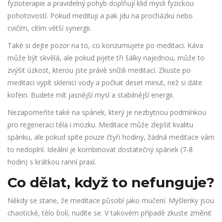
fyzioterapie
a
pravidelný pohyb
doplňují klid mysli fyzickou
pohotovostí. Pokud medituji a pak jdu na procházku nebo
cvičím, cítím větší synergii.
Také si dejte pozor na to, co konzumujete po meditaci. Káva
může být skvělá, ale pokud pijete tři šálky najednou, může to
zvýšit úzkost, kterou jste právě snížili meditací. Zkuste po
meditaci vypít sklenici vody a počkat deset minut, než si dáte
kofein. Budete mít jasnější mysl a stabilnější energii.
Nezapomeňte také na
spánek
, který je
nezbytnou podmínkou
pro regeneraci těla i mozku
. Meditace může zlepšit kvalitu
spánku, ale pokud spíte pouze čtyři hodiny, žádná meditace vám
to nedoplní. Ideální je kombinovat dostatečný spánek (7-8
hodin) s krátkou ranní praxí.
Co dělat, když to nefunguje?
Někdy se stane, že meditace působí jako mučení. Myšlenky jsou
chaotické, tělo bolí, nudíte se. V takovém případě zkuste změnit