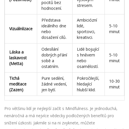
pocitů bez
stresem.
hodnocení.
Představa
Ambiciózní
ideálního dne
lidé,
5-10
Vizuálníizace
nebo
sportovci,
minut
dosažení cílů.
kreativci.
Odesílání
Lidé bojující
Láska a
dobrých přání
s hněvem
5-10
laskavost
sobě a
nebo
minut
(Metta)
ostatním.
osamělostí.
Tichá
Pure sedění,
Pokročilejší,
10-30
meditace
žádné vedení,
hledající
minut
(Zazen)
jen bytí.
hlubší klid.
Pro většinu lidí je nejlepší začít s Mindfulness. Je jednoduchá,
nenáročná a má nejvíce vědecky podložených benefitů pro
snížení úzkosti. Jakmile si na ni zvyknete, můžete