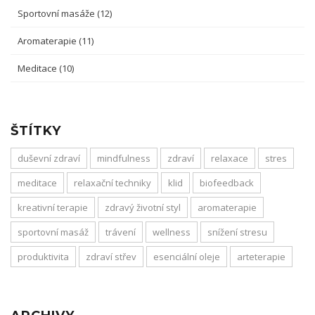
Sportovní masáže
(12)
Aromaterapie
(11)
Meditace
(10)
ŠTÍTKY
duševní zdraví
mindfulness
zdraví
relaxace
stres
meditace
relaxační techniky
klid
biofeedback
kreativní terapie
zdravý životní styl
aromaterapie
sportovní masáž
trávení
wellness
snížení stresu
produktivita
zdraví střev
esenciální oleje
arteterapie