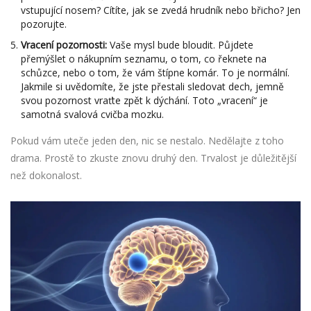
vstupující nosem? Cítíte, jak se zvedá hrudník nebo břicho? Jen
pozorujte.
Vracení pozornosti:
Vaše mysl bude bloudit. Půjdete
přemýšlet o nákupním seznamu, o tom, co řeknete na
schůzce, nebo o tom, že vám štípne komár. To je normální.
Jakmile si uvědomíte, že jste přestali sledovat dech, jemně
svou pozornost vraťte zpět k dýchání. Toto „vracení“ je
samotná svalová cvičba mozku.
Pokud vám uteče jeden den, nic se nestalo. Nedělajte z toho
drama. Prostě to zkuste znovu druhý den. Trvalost je důležitější
než dokonalost.