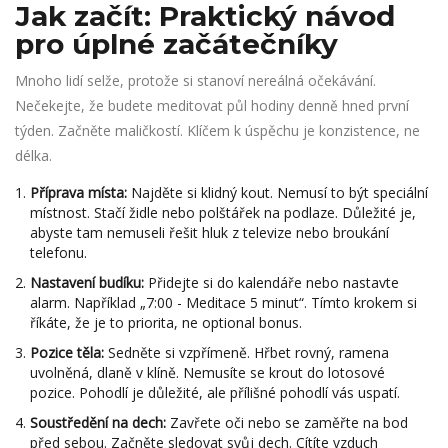
Jak začít: Praktický návod
pro úplné začátečníky
Mnoho lidí selže, protože si stanoví nereálná očekávání.
Nečekejte, že budete meditovat půl hodiny denně hned první
týden. Začněte maličkostí. Klíčem k úspěchu je konzistence, ne
délka.
Příprava místa:
Najděte si klidný kout. Nemusí to být speciální
místnost. Stačí židle nebo polštářek na podlaze. Důležité je,
abyste tam nemuseli řešit hluk z televize nebo broukání
telefonu.
Nastavení budíku:
Přidejte si do kalendáře nebo nastavte
alarm. Například „7:00 - Meditace 5 minut“. Tímto krokem si
říkáte, že je to priorita, ne optional bonus.
Pozice těla:
Sedněte si vzpřímeně. Hřbet rovný, ramena
uvolněná, dlaně v klíně. Nemusíte se krout do lotosové
pozice. Pohodlí je důležité, ale přílišné pohodlí vás uspatí.
Soustředění na dech:
Zavřete oči nebo se zaměřte na bod
před sebou. Začněte sledovat svůj dech. Cítíte vzduch