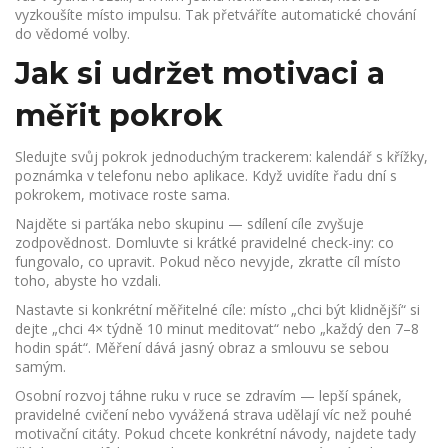
vyzkoušíte místo impulsu. Tak přetváříte automatické chování
do vědomé volby.
Jak si udržet motivaci a
měřit pokrok
Sledujte svůj pokrok jednoduchým trackerem: kalendář s křížky,
poznámka v telefonu nebo aplikace. Když uvidíte řadu dní s
pokrokem, motivace roste sama.
Najděte si parťáka nebo skupinu — sdílení cíle zvyšuje
zodpovědnost. Domluvte si krátké pravidelné check-iny: co
fungovalo, co upravit. Pokud něco nevyjde, zkraťte cíl místo
toho, abyste ho vzdali.
Nastavte si konkrétní měřitelné cíle: místo „chci být klidnější“ si
dejte „chci 4× týdně 10 minut meditovat“ nebo „každý den 7–8
hodin spát“. Měření dává jasný obraz a smlouvu se sebou
samým.
Osobní rozvoj táhne ruku v ruce se zdravím — lepší spánek,
pravidelné cvičení nebo vyvážená strava udělají víc než pouhé
motivační citáty. Pokud chcete konkrétní návody, najdete tady