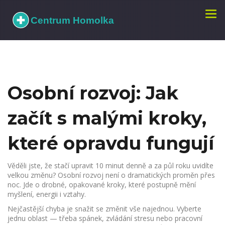
Zobr
navi
Osobní rozvoj: Jak
začít s malými kroky,
které opravdu fungují
Věděli jste, že stačí upravit 10 minut denně a za půl roku uvidíte
velkou změnu? Osobní rozvoj není o dramatických proměn přes
noc. Jde o drobné, opakované kroky, které postupně mění
myšlení, energii i vztahy.
Nejčastější chyba je snažit se změnit vše najednou. Vyberte
jednu oblast — třeba spánek, zvládání stresu nebo pracovní