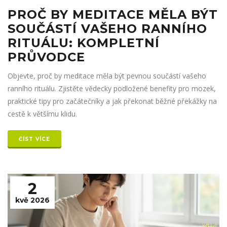
PROČ BY MEDITACE MĚLA BÝT
SOUČÁSTÍ VAŠEHO RANNÍHO
RITUÁLU: KOMPLETNÍ
PRŮVODCE
Objevte, proč by meditace měla být pevnou součástí vašeho
ranního rituálu. Zjistěte vědecky podložené benefity pro mozek,
praktické tipy pro začátečníky a jak překonat běžné překážky na
cestě k většímu klidu.
ČÍST VÍCE
2
kvě 2026