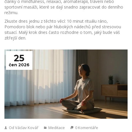
články o mindfulness, relaxaci, aromaterapii, trávení nebo
sportovní masáži, které se dají snadno zapracovat do denního
režimu.
Zkuste dnes jednu z těchto věcí: 10 minut rituálu ráno,
Pomodoro blok nebo pár hlubokých nádechů před stresovou
situací. Malý krok dnes často rozhodne o tom, jaký bude váš
zítřejší den.
25
čen 2026
Od Václav Kovář
Meditace
0 Komentáře