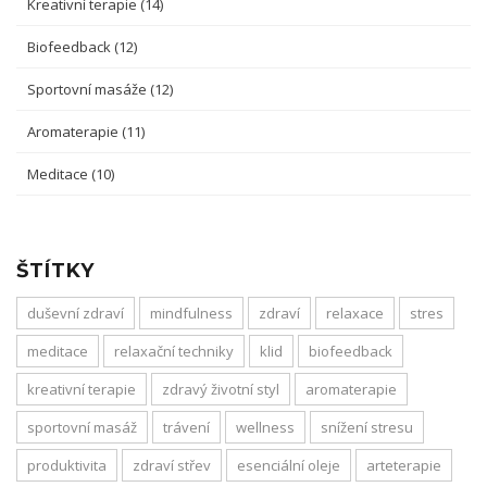
Kreativní terapie
(14)
Biofeedback
(12)
Sportovní masáže
(12)
Aromaterapie
(11)
Meditace
(10)
ŠTÍTKY
duševní zdraví
mindfulness
zdraví
relaxace
stres
meditace
relaxační techniky
klid
biofeedback
kreativní terapie
zdravý životní styl
aromaterapie
sportovní masáž
trávení
wellness
snížení stresu
produktivita
zdraví střev
esenciální oleje
arteterapie