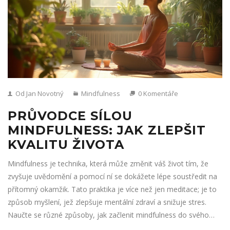
Od Jan Novotný
Mindfulness
0 Komentáře
PRŮVODCE SÍLOU
MINDFULNESS: JAK ZLEPŠIT
KVALITU ŽIVOTA
Mindfulness je technika, která může změnit váš život tím, že
zvyšuje uvědomění a pomocí ní se dokážete lépe soustředit na
přítomný okamžik. Tato praktika je více než jen meditace; je to
způsob myšlení, jež zlepšuje mentální zdraví a snižuje stres.
Naučte se různé způsoby, jak začlenit mindfulness do svého
každodenního života. Prozkoumejte příběhy lidí, kteří díky ní