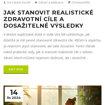
Od Václav Kovář
Zdraví a wellness
0 Komentáře
JAK STANOVIT REALISTICKÉ
ZDRAVOTNÍ CÍLE A
DOSAŽITELNÉ VÝSLEDKY
V dnešní uspěchané době si stále více lidí uvědomuje, jak
důležité je mít pevně stanovené zdravotní cíle. Klíčem k úspěchu
je nejenom jejich stanovení, ale také dosažení. Tento článek
nabízí praktické rady, jak si stanovit realistické cíle v oblasti
zdraví, které můžete nejenom sledovat, ale i skutečně
dosáhnout. Dozvíte se také o některých překvapivých faktech,
které mohou vaše snažení podpořit.
ČÍST VÍCE
14
lis 2024