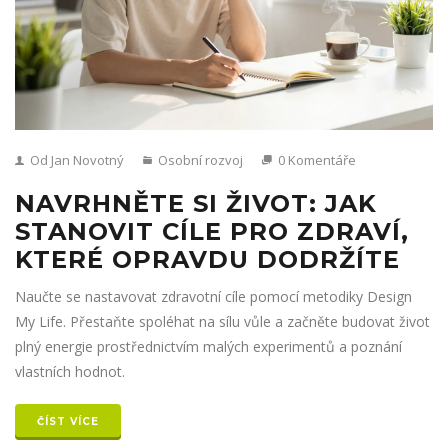
Od Jan Novotný
Osobní rozvoj
0 Komentáře
NAVRHNĚTE SI ŽIVOT: JAK
STANOVIT CÍLE PRO ZDRAVÍ,
KTERÉ OPRAVDU DODRŽÍTE
Naučte se nastavovat zdravotní cíle pomocí metodiky Design
My Life. Přestaňte spoléhat na sílu vůle a začněte budovat život
plný energie prostřednictvím malých experimentů a poznání
vlastních hodnot.
ČÍST VÍCE