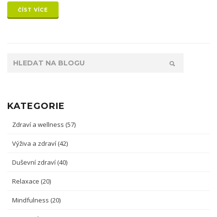
našli osobní rovnováhu. Objevte jednoduché techniky, které
ČÍST VÍCE
můžete začít používat ihned.
KATEGORIE
Zdraví a wellness
(57)
Výživa a zdraví
(42)
Duševní zdraví
(40)
Relaxace
(20)
Mindfulness
(20)