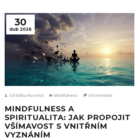
30
dub 2026
Od Eliška Novotná
Mindfulness
0 Komentáře
MINDFULNESS A
SPIRITUALITA: JAK PROPOJIT
VŠÍMAVOST S VNITŘNÍM
VYZNÁNÍM