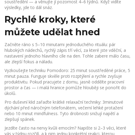
soustředění — a věnujte jí pozornost 4–6 týdnů. Když vidíte
výsledky, jde to dál snáz.
Rychlé kroky, které
můžete udělat hned
Začněte ráno s 5–10 minutami jednoduchého rituálu: pár
hlubokých nádechů, rychlý zápis tří věcí, za které jste vděční, a
nastavení jednoho hlavního cíle na den. Tohle zabere málo času,
ale zlepší fokus a náladu.
Vyzkoušejte techniku Pomodoro: 25 minut soustředěné práce, 5
minut pauza. Funguje skvěle proti rozptýlení a rychle zvyšuje
produktivitu. Pokud pracujete z domu, jasně oddělte pracovní
prostor a čas — i malá hranice pomůže hlouběji se ponořit do
úkolů.
Pro duševní klid zařaďte krátké relaxační techniky: 3minutové
dýchání před náročným telefonátem, večerní lehké protažení
nebo 10 minut mindfulness. Tyto drobnosti snižují napětí a
zlepšují spánek.
Jezdíte často na nervy kvůli emocím? Napište si 2–3 věci, které
vás v týdnu rozčilí, a k nim jednu konkrétní reakci, kterou