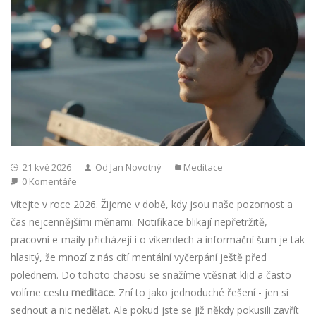
21 kvě 2026
Od Jan Novotný
Meditace
0 Komentáře
Vítejte v roce 2026. Žijeme v době, kdy jsou naše pozornost a
čas nejcennějšími měnami. Notifikace blikají nepřetržitě,
pracovní e-maily přicházejí i o víkendech a informační šum je tak
hlasitý, že mnozí z nás cítí mentální vyčerpání ještě před
polednem. Do tohoto chaosu se snažíme vtěsnat klid a často
volíme cestu
meditace
. Zní to jako jednoduché řešení - jen si
sednout a nic nedělat. Ale pokud jste se již někdy pokusili zavřít