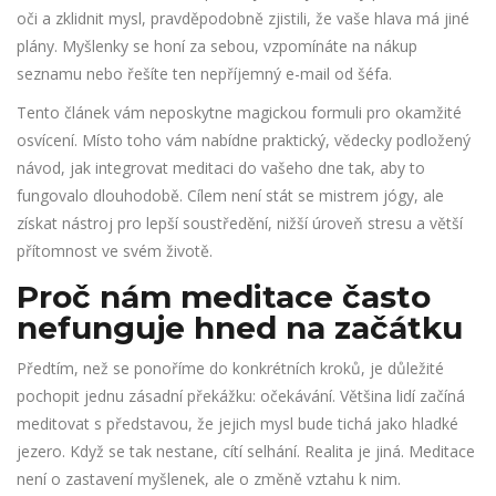
oči a zklidnit mysl, pravděpodobně zjistili, že vaše hlava má jiné
plány. Myšlenky se honí za sebou, vzpomínáte na nákup
seznamu nebo řešíte ten nepříjemný e-mail od šéfa.
Tento článek vám neposkytne magickou formuli pro okamžité
osvícení. Místo toho vám nabídne praktický, vědecky podložený
návod, jak integrovat meditaci do vašeho dne tak, aby to
fungovalo dlouhodobě. Cílem není stát se mistrem jógy, ale
získat nástroj pro lepší soustředění, nižší úroveň stresu a větší
přítomnost ve svém životě.
Proč nám meditace často
nefunguje hned na začátku
Předtím, než se ponoříme do konkrétních kroků, je důležité
pochopit jednu zásadní překážku: očekávání. Většina lidí začíná
meditovat s představou, že jejich mysl bude tichá jako hladké
jezero. Když se tak nestane, cítí selhání. Realita je jiná. Meditace
není o zastavení myšlenek, ale o změně vztahu k nim.