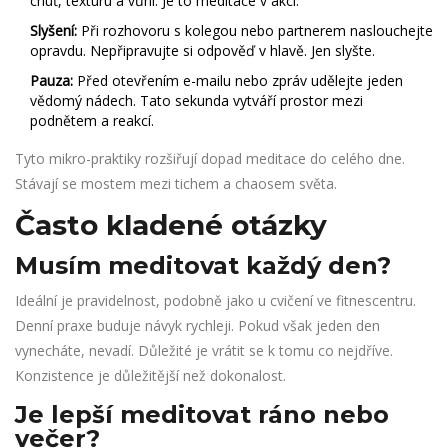
chuť, texturu a vůni. Je to meditace v akci.
Slyšení:
Při rozhovoru s kolegou nebo partnerem naslouchejte
opravdu. Nepřipravujte si odpověď v hlavě. Jen slyšte.
Pauza:
Před otevřením e-mailu nebo zpráv udělejte jeden
vědomý nádech. Tato sekunda vytváří prostor mezi
podnětem a reakcí.
Tyto mikro-praktiky rozšiřují dopad meditace do celého dne.
Stávají se mostem mezi tichem a chaosem světa.
Často kladené otázky
Musím meditovat každý den?
Ideální je pravidelnost, podobně jako u cvičení ve fitnescentru.
Denní praxe buduje návyk rychleji. Pokud však jeden den
vynecháte, nevadí. Důležité je vrátit se k tomu co nejdříve.
Konzistence je důležitější než dokonalost.
Je lepší meditovat ráno nebo
večer?