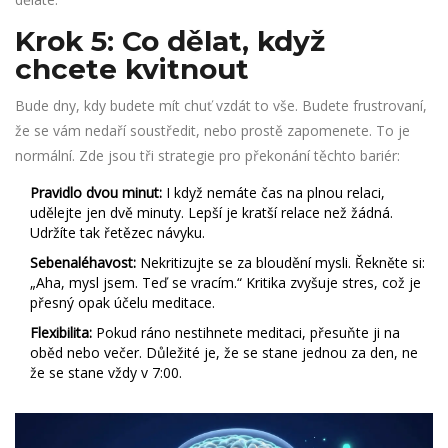
Krok 5: Co dělat, když
chcete kvitnout
Bude dny, kdy budete mít chuť vzdát to vše. Budete frustrovaní,
že se vám nedaří soustředit, nebo prostě zapomenete. To je
normální. Zde jsou tři strategie pro překonání těchto bariér:
Pravidlo dvou minut:
I když nemáte čas na plnou relaci,
udělejte jen dvě minuty. Lepší je kratší relace než žádná.
Udržíte tak řetězec návyku.
Sebenaléhavost:
Nekritizujte se za bloudění mysli. Řekněte si:
„Aha, mysl jsem. Teď se vracím.“ Kritika zvyšuje stres, což je
přesný opak účelu meditace.
Flexibilita:
Pokud ráno nestihnete meditaci, přesuňte ji na
oběd nebo večer. Důležité je, že se stane jednou za den, ne
že se stane vždy v 7:00.