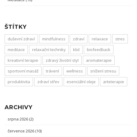
ŠTÍTKY
duševní zdraví
mindfulness
zdraví
relaxace
stres
meditace
relaxační techniky
klid
biofeedback
kreativní terapie
zdravý životní styl
aromaterapie
sportovní masáž
trávení
wellness
snížení stresu
produktivita
zdraví střev
esenciální oleje
arteterapie
ARCHIVY
srpna 2026
(2)
července 2026
(10)