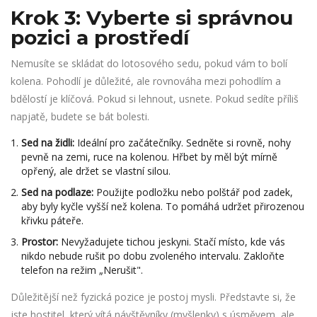
Krok 3: Vyberte si správnou
pozici a prostředí
Nemusíte se skládat do lotosového sedu, pokud vám to bolí
kolena. Pohodlí je důležité, ale rovnováha mezi pohodlím a
bdělostí je klíčová. Pokud si lehnout, usnete. Pokud sedíte příliš
napjatě, budete se bát bolesti.
Sed na židli:
Ideální pro začátečníky. Sedněte si rovně, nohy
pevně na zemi, ruce na kolenou. Hřbet by měl být mírně
opřený, ale držet se vlastní silou.
Sed na podlaze:
Použijte podložku nebo polštář pod zadek,
aby byly kyčle vyšší než kolena. To pomáhá udržet přirozenou
křivku páteře.
Prostor:
Nevyžadujete tichou jeskyni. Stačí místo, kde vás
nikdo nebude rušit po dobu zvoleného intervalu. Zakloňte
telefon na režim „Nerušit".
Důležitější než fyzická pozice je postoj mysli. Představte si, že
jste hostitel, který vítá návštěvníky (myšlenky) s úsměvem, ale