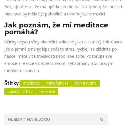
židli, ujistěte se, že má opěrku pro bedra. Nikdy netrpěte bolestí.
Meditace by měla být pohodlná a uklidňující, ne mučící.
Jak poznám, že mi meditace
pomáhá?
Účinky nejsou vždy okamžitě viditelné jako elektrický šok. Často
jde o jemné změny: lépe snášíte stres, rychleji se zklidníte po
hádce, máte více trpělivosti nebo lépe spíte. Pozorujte své
emoce a reakce v běžném životě. Tyto změny jsou pravým
měřítkem úspěchu.
Štítky:
meditace
mindfulness
denní rutina
duševní zdraví
relaxace