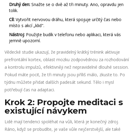
Druhý den:
Snažte se o dvě až tři minuty. Ano, opravdu jen
tolik.
Cíl:
Vytvořit nervovou dráhu, která spojuje určitý čas nebo
místo s akcí „klid".
Nástroj:
Použijte budík v telefonu nebo aplikaci, která vás
jemně upozorní.
Vědecké studie ukazují, že pravidelný krátký trénink aktivuje
prefrontální kortex, oblast mozku zodpovědnou za rozhodování
a kontrolu impulzů, efektivněji než nepravidelné dlouhé session.
Pokud máte pocit, že tři minuty jsou příliš málo, zkuste to. Po
týdnu můžete přidat dalších padesát sekund. Tělo i mysl
potřebují čas na adaptaci.
Krok 2: Propojte meditaci s
existující návykem
Lidé mají tendenci spoléhat na vůli, která je konečný zdroj.
Ráno, když se probudíte, je vaše vůle nejčerstvější, ale také