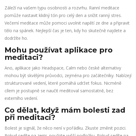
Záleží na vašem typu osobnosti a rozvrhu. Ranní meditace
pomůže nastavit klidný tón pro celý den a snížit ranný stres.
Večerní meditace může pomoci uvolnit napětí ze dne a připravit
tělo na spánek. Nejlepší čas je ten, kdy ho skutečně najdete a
dodržíte ho.
Mohu používat aplikace pro
meditaci?
Ano, aplikace jako Headspace, Calm nebo české alternativy
mohou být skvělými průvodci, zejména pro začátečníky. Nabízejí
strukturované vedení, které pomáhá udržet fokus. Nicméně
cílem je postupně se naučit meditoval samostatně, bez
externího vedení.
Co dělat, když mám bolesti zad
při meditaci?
Bolest je signál, že něco není v pořádku. Zkuste změnit pozici.
Pokud sedíte na zemi, použijte vyšší podložku. Pokud sedíte na