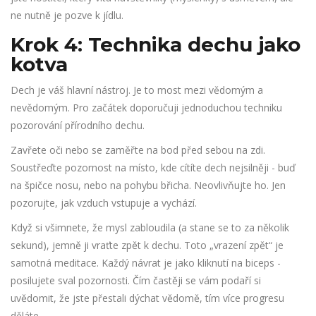
ne nutně je pozve k jídlu.
Krok 4: Technika dechu jako
kotva
Dech je váš hlavní nástroj. Je to most mezi vědomým a
nevědomým. Pro začátek doporučuji jednoduchou techniku
pozorování přírodního dechu.
Zavřete oči nebo se zaměřte na bod před sebou na zdi.
Soustřeďte pozornost na místo, kde cítíte dech nejsilněji - buď
na špičce nosu, nebo na pohybu břicha. Neovlivňujte ho. Jen
pozorujte, jak vzduch vstupuje a vychází.
Když si všimnete, že mysl zabloudila (a stane se to za několik
sekund), jemně ji vraťte zpět k dechu. Toto „vrazení zpět“ je
samotná meditace. Každý návrat je jako kliknutí na biceps -
posilujete sval pozornosti. Čím častěji se vám podaří si
uvědomit, že jste přestali dýchat vědomě, tím více progresu
děláte.