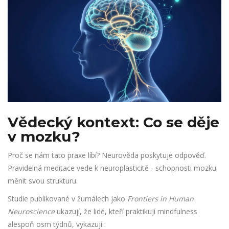
Vědecký kontext: Co se děje
v mozku?
Proč se nám tato praxe líbí? Neurověda poskytuje odpověď.
Pravidelná meditace vede k neuroplasticitě - schopnosti mozku
měnit svou strukturu.
Studie publikované v žurnálech jako
Frontiers in Human
Neuroscience
ukazují, že lidé, kteří praktikují mindfulness
alespoň osm týdnů, vykazují: