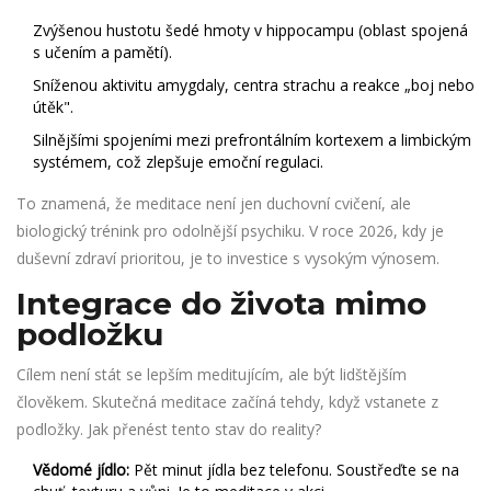
Zvýšenou hustotu šedé hmoty v hippocampu (oblast spojená
s učením a pamětí).
Sníženou aktivitu amygdaly, centra strachu a reakce „boj nebo
útěk".
Silnějšími spojeními mezi prefrontálním kortexem a limbickým
systémem, což zlepšuje emoční regulaci.
To znamená, že meditace není jen duchovní cvičení, ale
biologický trénink pro odolnější psychiku. V roce 2026, kdy je
duševní zdraví prioritou, je to investice s vysokým výnosem.
Integrace do života mimo
podložku
Cílem není stát se lepším meditujícím, ale být lidštějším
člověkem. Skutečná meditace začíná tehdy, když vstanete z
podložky. Jak přenést tento stav do reality?
Vědomé jídlo:
Pět minut jídla bez telefonu. Soustřeďte se na