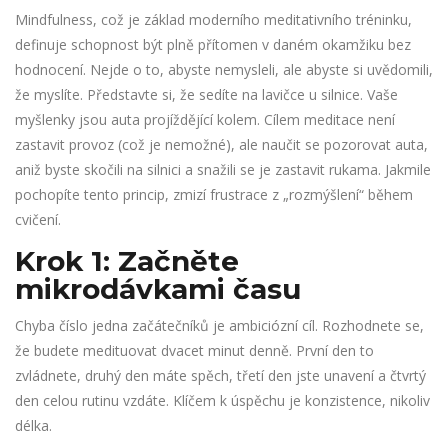
Mindfulness
, což je základ moderního meditativního tréninku,
definuje schopnost být plně přítomen v daném okamžiku bez
hodnocení.
Nejde o to, abyste nemysleli, ale abyste si uvědomili,
že myslíte.
Představte si, že sedíte na lavičce u silnice. Vaše
myšlenky jsou auta projíždějící kolem. Cílem meditace není
zastavit provoz (což je nemožné), ale naučit se pozorovat auta,
aniž byste skočili na silnici a snažili se je zastavit rukama. Jakmile
pochopíte tento princip, zmizí frustrace z „rozmýšlení“ během
cvičení.
Krok 1: Začněte
mikrodávkami času
Chyba číslo jedna začátečníků je ambiciózní cíl. Rozhodnete se,
že budete medituovat dvacet minut denně. První den to
zvládnete, druhý den máte spěch, třetí den jste unavení a čtvrtý
den celou rutinu vzdáte. Klíčem k úspěchu je konzistence, nikoliv
délka.