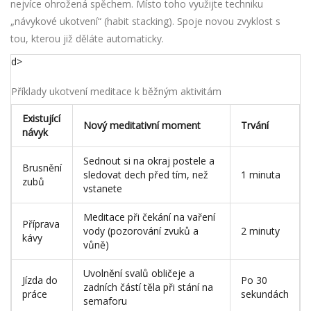
nejvíce ohrožená spěchem. Místo toho využijte techniku
„návykové ukotvení“ (habit stacking). Spoje novou zvyklost s
tou, kterou již děláte automaticky.
d>
Příklady ukotvení meditace k běžným aktivitám
Existující
Nový meditativní moment
Trvání
návyk
Sednout si na okraj postele a
Brusnění
sledovat dech před tím, než
1 minuta
zubů
vstanete
Meditace při čekání na vaření
Příprava
vody (pozorování zvuků a
2 minuty
kávy
vůně)
Uvolnění svalů obličeje a
Jízda do
Po 30
zadních částí těla při stání na
práce
sekundách
semaforu