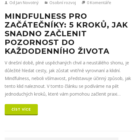
Od Jan Novotný
Osobní rozvoj
0 Komentáře
MINDFULNESS PRO
ZAČÁTEČNÍKY: 5 KROKŮ, JAK
SNADNO ZAČLENIT
POZORNOST DO
KAŽDODENNÍHO ŽIVOTA
V dnešní době, plné uspěchaných chvil a neustálého shonu, je
důležité hledat cesty, jak zůstat vnitřně vyrovnaní a klidní.
Mindfulness, neboli všímavost, představuje účinný způsob, jak
tento klid naleznout. V tomto článku se podíváme na pět
jednoduchých kroků, které vám pomohou začlenit praxi
všímavosti do vašeho každodenního života. Od dechových
cvičení po srdečnou sdílenou chvíli s našimi čtyřnohými přáteli,
ČÍST VÍCE
tyto kroky jsou snadné a přínosné pro každého, kdo hledá větší
klid a přítomnost v každodenním životě.