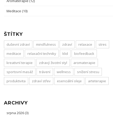
Aromaterapie
(12)
Meditace
(10)
ŠTÍTKY
duševní zdraví
mindfulness
zdraví
relaxace
stres
meditace
relaxační techniky
klid
biofeedback
kreativní terapie
zdravý životní styl
aromaterapie
sportovní masáž
trávení
wellness
snížení stresu
produktivita
zdraví střev
esenciální oleje
arteterapie
ARCHIVY
srpna 2026
(3)