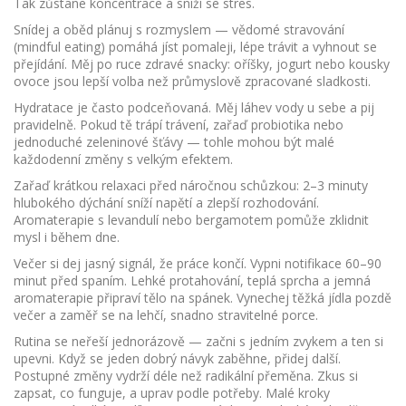
Tak zůstane koncentrace a sníží se stres.
Snídej a oběd plánuj s rozmyslem — vědomé stravování
(mindful eating) pomáhá jíst pomaleji, lépe trávit a vyhnout se
přejídání. Měj po ruce zdravé snacky: oříšky, jogurt nebo kousky
ovoce jsou lepší volba než průmyslově zpracované sladkosti.
Hydratace je často podceňovaná. Měj láhev vody u sebe a pij
pravidelně. Pokud tě trápí trávení, zařaď probiotika nebo
jednoduché zeleninové šťávy — tohle mohou být malé
každodenní změny s velkým efektem.
Zařaď krátkou relaxaci před náročnou schůzkou: 2–3 minuty
hlubokého dýchání sníží napětí a zlepší rozhodování.
Aromaterapie s levandulí nebo bergamotem pomůže zklidnit
mysl i během dne.
Večer si dej jasný signál, že práce končí. Vypni notifikace 60–90
minut před spaním. Lehké protahování, teplá sprcha a jemná
aromaterapie připraví tělo na spánek. Vynechej těžká jídla pozdě
večer a zaměř se na lehčí, snadno stravitelné porce.
Rutina se neřeší jednorázově — začni s jedním zvykem a ten si
upevni. Když se jeden dobrý návyk zaběhne, přidej další.
Postupné změny vydrží déle než radikální přeměna. Zkus si
zapsat, co funguje, a uprav podle potřeby. Malé kroky