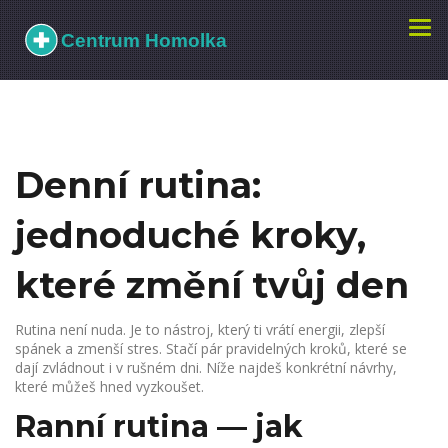
Zobr
navi
Denní rutina:
jednoduché kroky,
které změní tvůj den
Rutina není nuda. Je to nástroj, který ti vrátí energii, zlepší
spánek a zmenší stres. Stačí pár pravidelných kroků, které se
dají zvládnout i v rušném dni. Níže najdeš konkrétní návrhy,
které můžeš hned vyzkoušet.
Ranní rutina — jak