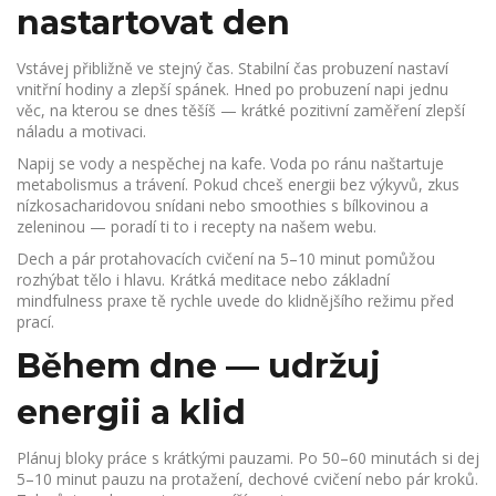
nastartovat den
Vstávej přibližně ve stejný čas. Stabilní čas probuzení nastaví
vnitřní hodiny a zlepší spánek. Hned po probuzení napi jednu
věc, na kterou se dnes těšíš — krátké pozitivní zaměření zlepší
náladu a motivaci.
Napij se vody a nespěchej na kafe. Voda po ránu naštartuje
metabolismus a trávení. Pokud chceš energii bez výkyvů, zkus
nízkosacharidovou snídani nebo smoothies s bílkovinou a
zeleninou — poradí ti to i recepty na našem webu.
Dech a pár protahovacích cvičení na 5–10 minut pomůžou
rozhýbat tělo i hlavu. Krátká meditace nebo základní
mindfulness praxe tě rychle uvede do klidnějšího režimu před
prací.
Během dne — udržuj
energii a klid
Plánuj bloky práce s krátkými pauzami. Po 50–60 minutách si dej
5–10 minut pauzu na protažení, dechové cvičení nebo pár kroků.