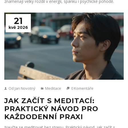
znamenají velký rozdíl v energii, spánku i psychické pohodě.
21
kvě 2026
Od Jan Novotný
Meditace
0 Komentáře
JAK ZAČÍT S MEDITACÍ:
PRAKTICKÝ NÁVOD PRO
KAŽDODENNÍ PRAXI
Naučte se meditovat bez stresu. Praktický návod, jak začít s