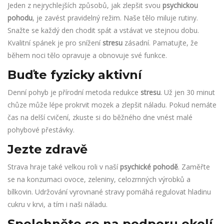
Jeden z nejrychlejších způsobů, jak zlepšit svou
psychickou
pohodu
, je zavést pravidelný režim. Naše tělo miluje rutiny.
Snažte se každý den chodit spát a vstávat ve stejnou dobu.
Kvalitní spánek je pro snížení
stresu
zásadní. Pamatujte, že
během noci tělo opravuje a obnovuje své funkce.
Buďte fyzicky aktivní
Denní pohyb je přírodní metoda redukce
stresu
. Už jen 30 minut
chůze může lépe prokrvit mozek a zlepšit náladu. Pokud nemáte
čas na delší cvičení, zkuste si do běžného dne vnést malé
pohybové přestávky.
Jezte zdravě
Strava hraje také velkou roli v naší
psychické pohodě
. Zaměřte
se na konzumaci ovoce, zeleniny, celozrnných výrobků a
bílkovin. Udržování vyrovnané stravy pomáhá regulovat hladinu
cukru v krvi, a tím i naši náladu.
Spolehněte se na podporu okolí