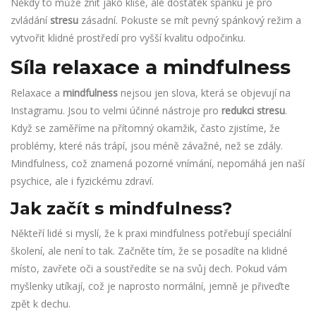
Někdy to může znít jako klišé, ale dostatek spánku je pro
zvládání
stresu
zásadní. Pokuste se mít pevný spánkový režim a
vytvořit klidné prostředí pro vyšší kvalitu odpočinku.
Síla relaxace a mindfulness
Relaxace a
mindfulness
nejsou jen slova, která se objevují na
Instagramu. Jsou to velmi účinné nástroje pro
redukci stresu
.
Když se zaměříme na přítomný okamžik, často zjistíme, že
problémy, které nás trápí, jsou méně závažné, než se zdály.
Mindfulness, což znamená pozorné vnímání, nepomáhá jen naší
psychice, ale i fyzickému zdraví.
Jak začít s mindfulness?
Někteří lidé si myslí, že k praxi mindfulness potřebují speciální
školení, ale není to tak. Začněte tím, že se posadíte na klidné
místo, zavřete oči a soustředíte se na svůj dech. Pokud vám
myšlenky utíkají, což je naprosto normální, jemně je přiveďte
zpět k dechu.