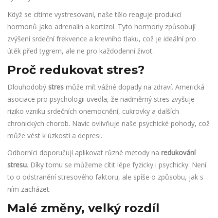
Když se cítíme vystresovaní, naše tělo reaguje produkcí
hormonů jako adrenalin a kortizol. Tyto hormony způsobují
zvýšení srdeční frekvence a krevního tlaku, což je ideální pro
útěk před tygrem, ale ne pro každodenní život.
Proč redukovat stres?
Dlouhodobý
stres
může mít vážné dopady na zdraví. Americká
asociace pro psychologii uvedla, že nadměrný stres zvyšuje
riziko vzniku srdečních onemocnění, cukrovky a dalších
chronických chorob. Navíc ovlivňuje naše psychické pohody, což
může vést k úzkosti a depresi.
Odborníci doporučují aplikovat různé metody na
redukování
stresu
. Díky tomu se můžeme cítit lépe fyzicky i psychicky. Není
to o odstranění stresového faktoru, ale spíše o způsobu, jak s
ním zacházet.
Malé změny, velký rozdíl