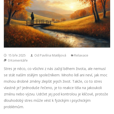
15 bře 2025
Od Pavlína Matějová
Relaxace
0 Komentáře
Stres je něco, co všichni z nás zažijí během života, ale nemusí
se stát naším stálým společníkem. Mnoho lidí ani neví, jak moc
mohou drobné změny zlepšit jejich život. Takže, co to stres
vlastně je? Jednoduše řečeno, je to reakce těla na jakoukoli
změnu nebo výzvu. Udržet jej pod kontrolou je klíčové, protože
dlouhodobý stres může vést k fyzickým i psychickým
problémům.