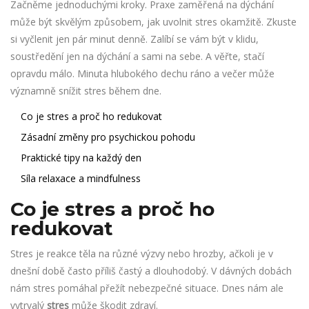
Začněme jednoduchými kroky. Praxe zaměřená na dýchání
může být skvělým způsobem, jak uvolnit stres okamžitě. Zkuste
si vyčlenit jen pár minut denně. Zalíbí se vám být v klidu,
soustředění jen na dýchání a sami na sebe. A věřte, stačí
opravdu málo. Minuta hlubokého dechu ráno a večer může
významně snížit stres během dne.
Co je stres a proč ho redukovat
Zásadní změny pro psychickou pohodu
Praktické tipy na každý den
Síla relaxace a mindfulness
Co je stres a proč ho
redukovat
Stres je reakce těla na různé výzvy nebo hrozby, ačkoli je v
dnešní době často příliš častý a dlouhodobý. V dávných dobách
nám stres pomáhal přežít nebezpečné situace. Dnes nám ale
vytrvalý
stres
může škodit zdraví.