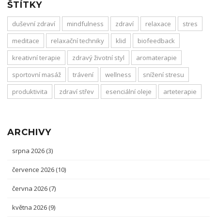
ŠTÍTKY
duševní zdraví
mindfulness
zdraví
relaxace
stres
meditace
relaxační techniky
klid
biofeedback
kreativní terapie
zdravý životní styl
aromaterapie
sportovní masáž
trávení
wellness
snížení stresu
produktivita
zdraví střev
esenciální oleje
arteterapie
ARCHIVY
srpna 2026
(3)
července 2026
(10)
června 2026
(7)
května 2026
(9)