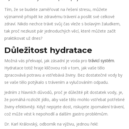
Tím, že se budete zaměřovat na řešení stresu, můžete
významně přispět ke zdravému trávení a posílit své celkové
zdraví. Nikdo nechce trávit svůj čas vleže s bolavým žaludkem,
tak proč nezkusit pár jednoduchých věcí, které můžete začít
praktikovat už dnes?
Důležitost hydratace
Možná vás překvapí, jak zásadní je voda pro
trávicí systém
.
Hydratace totiž hraje klíčovou roli v tom, jak vaše tělo
zpracovává potravu a vstřebává živiny. Bez dostatečné vody by
se vaše tělo potýkalo s trávením a vylučováním odpadu.
Jedním z hlavních důvodů, proč je důležité pít dostatek vody, je,
že pomáhá rozložit jídlo, aby vaše tělo mohlo vstřebat potřebné
živiny efektivněji. Když nepijete dost, riskujete zpomalení trávení,
což může vést k nepohodlí a dalším gastro problémům.
Dr. Karl Královský, odborník na výživu, jednou řekl: