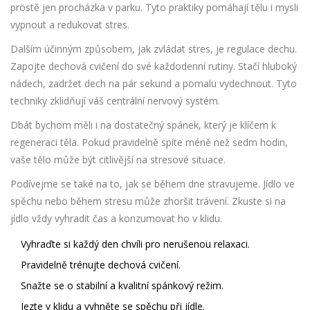
prostě jen procházka v parku. Tyto praktiky pomáhají tělu i mysli
vypnout a redukovat stres.
Dalším účinným způsobem, jak zvládat stres, je regulace dechu.
Zapojte dechová cvičení do své každodenní rutiny. Stačí hluboký
nádech, zadržet dech na pár sekund a pomalu vydechnout. Tyto
techniky zklidňují váš centrální nervový systém.
Dbát bychom měli i na dostatečný spánek, který je klíčem k
regeneraci těla. Pokud pravidelně spíte méně než sedm hodin,
vaše tělo může být citlivější na stresové situace.
Podívejme se také na to, jak se během dne stravujeme. Jídlo ve
spěchu nebo během stresu může zhoršit trávení. Zkuste si na
jídlo vždy vyhradit čas a konzumovat ho v klidu.
Vyhraďte si každý den chvíli pro nerušenou relaxaci.
Pravidelně trénujte dechová cvičení.
Snažte se o stabilní a kvalitní spánkový režim.
Jezte v klidu a vyhněte se spěchu při jídle.