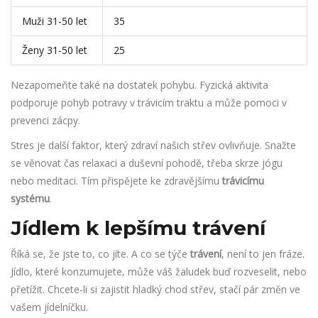
Muži 31-50 let
35
Ženy 31-50 let
25
Nezapomeňte také na dostatek pohybu. Fyzická aktivita
podporuje pohyb potravy v trávicím traktu a může pomoci v
prevenci zácpy.
Stres je další faktor, který zdraví našich střev ovlivňuje. Snažte
se věnovat čas relaxaci a duševní pohodě, třeba skrze jógu
nebo meditaci. Tím přispějete ke zdravějšímu
trávicímu
systému
.
Jídlem k lepšímu trávení
Říká se, že jste to, co jíte. A co se týče
trávení
, není to jen fráze.
Jídlo, které konzumujete, může váš žaludek buď rozveselit, nebo
přetížit. Chcete-li si zajistit hladký chod střev, stačí pár změn ve
vašem jídelníčku.