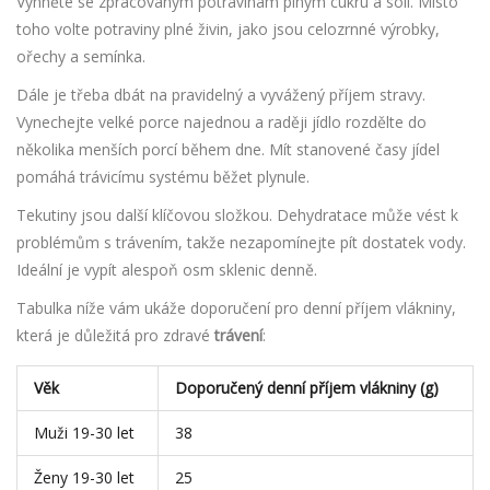
Vyhněte se zpracovaným potravinám plným cukru a soli. Místo
toho volte potraviny plné živin, jako jsou celozrnné výrobky,
ořechy a semínka.
Dále je třeba dbát na pravidelný a vyvážený příjem stravy.
Vynechejte velké porce najednou a raději jídlo rozdělte do
několika menších porcí během dne. Mít stanovené časy jídel
pomáhá trávicímu systému běžet plynule.
Tekutiny jsou další klíčovou složkou. Dehydratace může vést k
problémům s trávením, takže nezapomínejte pít dostatek vody.
Ideální je vypít alespoň osm sklenic denně.
Tabulka níže vám ukáže doporučení pro denní příjem vlákniny,
která je důležitá pro zdravé
trávení
:
Věk
Doporučený denní příjem vlákniny (g)
Muži 19-30 let
38
Ženy 19-30 let
25