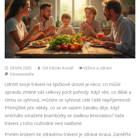
29 bře 2025
Od Václav Kovář
Výživa a zdraví
0 Komentáře
Udržet svoje trávení na špičkové úrovni je něco, co může
opravdu změnit váš celkový pocit pohody. Když víte, co dělat a
čemu se vyhnout, můžete se vyhnout celé řadě nepříjemností.
Přemýšleli jste někdy, co se ve vašem žaludku děje, když
smícháte smažené brambůrky se sladkou limonádou? Vaše
trávení z toho rozhodně není nadšené.
Prvním krokem ke zdravému trávení je zdravá strava. Zaměřte