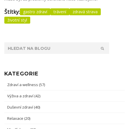
Štítky:
gastro zdraví
trávení
zdravá strava
životní styl
KATEGORIE
Zdraví a wellness
(57)
Výživa a zdraví
(42)
Duševní zdraví
(40)
Relaxace
(20)