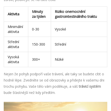
Minuty
Riziko onemocnění
Aktivita
za týden
gastrointestinálního traktu
Minimální
0-30
Vysoké
aktivita
Střední
150-300
Střední
aktivita
Vysoká
300+
Nízké
aktivita
Nejen že pohyb podpoří vaše trávení, ale taky se budete cítit o
hodně lépe. Zvedněte se od obrazovky a přidejte k vašemu dni
trochu pohybu. Vaše tělo vám poděkuje, a váš
trávicí systém
bude šťastnější než kdy předtím.