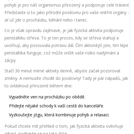
pohyb je pro náš organismus přirozený a podporuje celé trávení.
Představte si to jako přírodní posilovnu pro vaše vnitřní orgány -
ať už jde o procházku, běhání nebo i tanec.
Co je však opravdu zajímavé, je jak fyzická aktivita podporuje
peristaltiku střeva. To je ten proces, kdy se střeva stahují a
uvolňují, aby posouvala potravu dál. Čím aktivnější jste, tím lépe
peristaltika funguje, což může snížit vaše riziko nadýmání a
zácpy.
Stačí 30 minut mírné aktivity denně, abyste začali pozorovat
změny. A nemusíte chodit do posilovny! Tady je pár nápadů, jak
to zvládnout přirozeně během dne:
Vypadněte ven na procházku po obědě.
Přidejte nějaké schody k vaší cestě do kanceláře.
Vyzkoušejte jógu, která kombinuje pohyb a relaxaci.
Pokud chcete mít přehled o tom, jak fyzická aktivita ovlivňuje
zdraví, podívejte se na tato čísla: