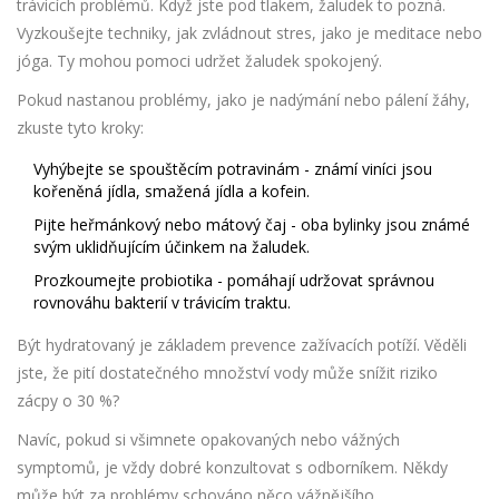
trávicích problémů. Když jste pod tlakem, žaludek to pozná.
Vyzkoušejte techniky, jak zvládnout stres, jako je meditace nebo
jóga. Ty mohou pomoci udržet žaludek spokojený.
Pokud nastanou problémy, jako je nadýmání nebo pálení žáhy,
zkuste tyto kroky:
Vyhýbejte se spouštěcím potravinám - známí viníci jsou
kořeněná jídla, smažená jídla a kofein.
Pijte heřmánkový nebo mátový čaj - oba bylinky jsou známé
svým uklidňujícím účinkem na žaludek.
Prozkoumejte probiotika - pomáhají udržovat správnou
rovnováhu bakterií v trávicím traktu.
Být hydratovaný je základem prevence zažívacích potíží. Věděli
jste, že pití dostatečného množství vody může snížit riziko
zácpy o 30 %?
Navíc, pokud si všimnete opakovaných nebo vážných
symptomů, je vždy dobré konzultovat s odborníkem. Někdy
může být za problémy schováno něco vážnějšího.