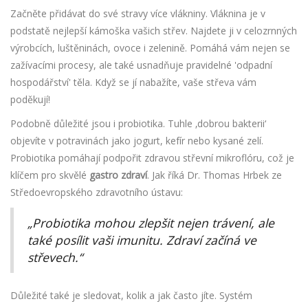
Začněte přidávat do své stravy více vlákniny. Vláknina je v
podstatě nejlepší kámoška vašich střev. Najdete ji v celozrnných
výrobcích, luštěninách, ovoce i zelenině. Pomáhá vám nejen se
zažívacími procesy, ale také usnadňuje pravidelné 'odpadní
hospodářství' těla. Když se jí nabažíte, vaše střeva vám
poděkují!
Podobně důležité jsou i probiotika. Tuhle ‚dobrou bakterii‘
objevíte v potravinách jako jogurt, kefír nebo kysané zelí.
Probiotika pomáhají podpořit zdravou střevní mikroflóru, což je
klíčem pro skvělé
gastro zdraví
. Jak říká Dr. Thomas Hrbek ze
Středoevropského zdravotního ústavu:
„Probiotika mohou zlepšit nejen trávení, ale
také posílit vaši imunitu. Zdraví začíná ve
střevech.“
Důležité také je sledovat, kolik a jak často jíte. Systém