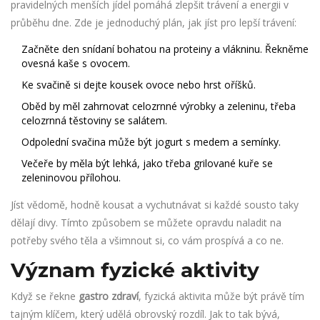
pravidelných menších jídel pomáhá zlepšit trávení a energii v
průběhu dne. Zde je jednoduchý plán, jak jíst pro lepší trávení:
Začněte den snídaní bohatou na proteiny a vlákninu. Řekněme
ovesná kaše s ovocem.
Ke svačině si dejte kousek ovoce nebo hrst oříšků.
Oběd by měl zahrnovat celozrnné výrobky a zeleninu, třeba
celozrnná těstoviny se salátem.
Odpolední svačina může být jogurt s medem a semínky.
Večeře by měla být lehká, jako třeba grilované kuře se
zeleninovou přílohou.
Jíst vědomě, hodně kousat a vychutnávat si každé sousto taky
dělají divy. Tímto způsobem se můžete opravdu naladit na
potřeby svého těla a všimnout si, co vám prospívá a co ne.
Význam fyzické aktivity
Když se řekne
gastro zdraví
, fyzická aktivita může být právě tím
tajným klíčem, který udělá obrovský rozdíl. Jak to tak bývá,