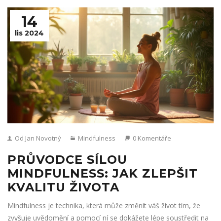
14
lis 2024
Od Jan Novotný
Mindfulness
0 Komentáře
PRŮVODCE SÍLOU
MINDFULNESS: JAK ZLEPŠIT
KVALITU ŽIVOTA
Mindfulness je technika, která může změnit váš život tím, že
zvyšuje uvědomění a pomocí ní se dokážete lépe soustředit na