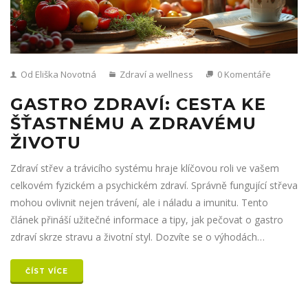
Od Eliška Novotná
Zdraví a wellness
0 Komentáře
GASTRO ZDRAVÍ: CESTA KE
ŠŤASTNÉMU A ZDRAVÉMU
ŽIVOTU
Zdraví střev a trávicího systému hraje klíčovou roli ve vašem
celkovém fyzickém a psychickém zdraví. Správně fungující střeva
mohou ovlivnit nejen trávení, ale i náladu a imunitu. Tento
článek přináší užitečné informace a tipy, jak pečovat o gastro
zdraví skrze stravu a životní styl. Dozvíte se o výhodách
přirozených potravin a dobrých návyků pro střevní mikroflóru.
Objevte, jak vybalancovat tělo a mysl pomocí jednoduchých
ČÍST VÍCE
kroků pro zdravý život.