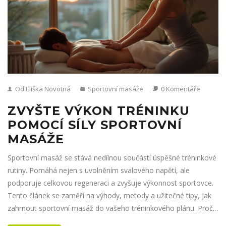
Od Eliška Novotná
Sportovní masáže
0 Komentáře
ZVYŠTE VÝKON TRÉNINKU
POMOCÍ SÍLY SPORTOVNÍ
MASÁŽE
Sportovní masáž se stává nedílnou součástí úspěšné tréninkové
rutiny. Pomáhá nejen s uvolněním svalového napětí, ale
podporuje celkovou regeneraci a zvyšuje výkonnost sportovce.
Tento článek se zaměří na výhody, metody a užitečné tipy, jak
zahrnout sportovní masáž do vašeho tréninkového plánu. Proč
by ji měli vyzkoušet nejen profesionálové, ale i rekreační