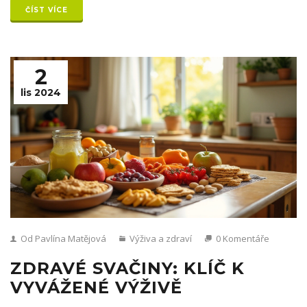
sportovci.
ČÍST VÍCE
2
lis 2024
Od Pavlína Matějová
Výživa a zdraví
0 Komentáře
ZDRAVÉ SVAČINY: KLÍČ K
VYVÁŽENÉ VÝŽIVĚ