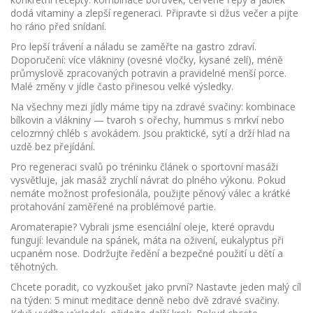
dodá vitaminy a zlepší regeneraci. Připravte si džus večer a pijte
ho ráno před snídaní.
Pro lepší trávení a náladu se zaměřte na gastro zdraví.
Doporučení: více vlákniny (ovesné vločky, kysané zelí), méně
průmyslově zpracovaných potravin a pravidelné menší porce.
Malé změny v jídle často přinesou velké výsledky.
Na všechny mezi jídly máme tipy na zdravé svačiny: kombinace
bílkovin a vlákniny — tvaroh s ořechy, hummus s mrkví nebo
celozrnný chléb s avokádem. Jsou praktické, sytí a drží hlad na
uzdě bez přejídání.
Pro regeneraci svalů po tréninku článek o sportovní masáži
vysvětluje, jak masáž zrychlí návrat do plného výkonu. Pokud
nemáte možnost profesionála, použijte pěnový válec a krátké
protahování zaměřené na problémové partie.
Aromaterapie? Vybrali jsme esenciální oleje, které opravdu
fungují: levandule na spánek, máta na oživení, eukalyptus při
ucpaném nose. Dodržujte ředění a bezpečné použití u dětí a
těhotných.
Chcete poradit, co vyzkoušet jako první? Nastavte jeden malý cíl
na týden: 5 minut meditace denně nebo dvě zdravé svačiny.