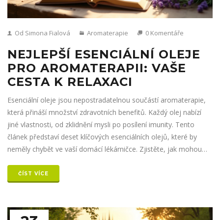
Od Simona Fialová
Aromaterapie
0 Komentáře
NEJLEPŠÍ ESENCIÁLNÍ OLEJE
PRO AROMATERAPII: VAŠE
CESTA K RELAXACI
Esenciální oleje jsou nepostradatelnou součástí aromaterapie,
která přináší množství zdravotních benefitů. Každý olej nabízí
jiné vlastnosti, od zklidnění mysli po posílení imunity. Tento
článek představí deset klíčových esenciálních olejů, které by
neměly chybět ve vaší domácí lékárničce. Zjistěte, jak mohou
tyto přírodní vonné esence podpořit vaši pohodu a jak je
správně používat.
ČÍST VÍCE