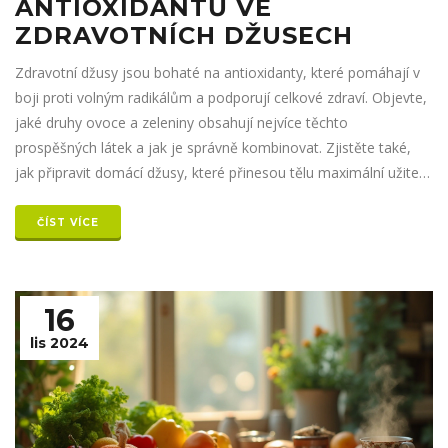
ANTIOXIDANTŮ VE
ZDRAVOTNÍCH DŽUSECH
Zdravotní džusy jsou bohaté na antioxidanty, které pomáhají v
boji proti volným radikálům a podporují celkové zdraví. Objevte,
jaké druhy ovoce a zeleniny obsahují nejvíce těchto
prospěšných látek a jak je správně kombinovat. Zjistěte také,
jak připravit domácí džusy, které přinesou tělu maximální užitek.
Připravte se na fascinující cestu do světa zdravotních nápojů,
které podpoří váš imunitní systém a dodají energii.
ČÍST VÍCE
16
lis 2024