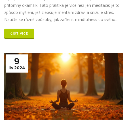
přítomný okamžik. Tato praktika je více než jen meditace; je to
způsob myšlení, jež zlepšuje mentální zdraví a snižuje stres.
Naučte se různé způsoby, jak začlenit mindfulness do svého
každodenního života. Prozkoumejte příběhy lidí, kteří díky ní
našli osobní rovnováhu. Objevte jednoduché techniky, které
ČÍST VÍCE
můžete začít používat ihned.
9
lis 2024