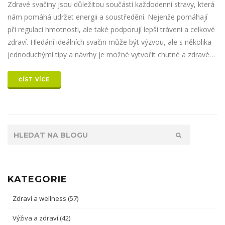
Zdravé svačiny jsou důležitou součástí každodenní stravy, která
nám pomáhá udržet energii a soustředění. Nejenže pomáhají
při regulaci hmotnosti, ale také podporují lepší trávení a celkové
zdraví. Hledání ideálních svačin může být výzvou, ale s několika
jednoduchými tipy a návrhy je možné vytvořit chutné a zdravé
varianty. Tento článek nabízí užitečné rady a zajímavá fakta o
zdravých svačinách, které mohou být přínosné pro každého.
ČÍST VÍCE
Prozkoumejte roli, kterou hrají ve vašem životním stylu, a
zjistěte, jak mohou přispět k lepšímu zdraví.
KATEGORIE
Zdraví a wellness
(57)
Výživa a zdraví
(42)