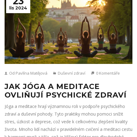
23
lis 2024
Od Pavlína Matějová
Duševní zdraví
0 Komentáře
JAK JÓGA A MEDITACE
OVLIŇUJÍ PSYCHICKÉ ZDRAVÍ
Jóga a meditace hrají významnou roli v podpoře psychického
zdraví a duševní pohody. Tyto praktiky mohou pomoci snížit
stres, úzkost a deprese, což vede k celkovému zlepšení kvality
života. Mnoho lidí nachází v pravidelném cvičení a meditaci cestu
k harmonii mysli a těla, což je klíčový faktor pro dlouhodobé