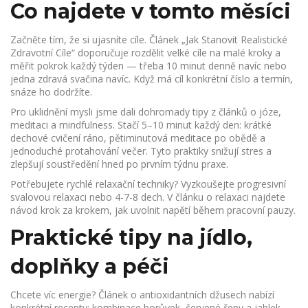
Co najdete v tomto měsíci
Začněte tím, že si ujasníte cíle. Článek „Jak Stanovit Realistické
Zdravotní Cíle“ doporučuje rozdělit velké cíle na malé kroky a
měřit pokrok každý týden — třeba 10 minut denně navíc nebo
jedna zdravá svačina navíc. Když má cíl konkrétní číslo a termín,
snáze ho dodržíte.
Pro uklidnění mysli jsme dali dohromady tipy z článků o józe,
meditaci a mindfulness. Stačí 5–10 minut každý den: krátké
dechové cvičení ráno, pětiminutová meditace po obědě a
jednoduché protahování večer. Tyto praktiky snižují stres a
zlepšují soustředění hned po prvním týdnu praxe.
Potřebujete rychlé relaxační techniky? Vyzkoušejte progresivní
svalovou relaxaci nebo 4-7-8 dech. V článku o relaxaci najdete
návod krok za krokem, jak uvolnit napětí během pracovní pauzy.
Praktické tipy na jídlo,
doplňky a péči
Chcete víc energie? Článek o antioxidantních džusech nabízí
konkrétní recepty: kombinace borůvek, červené řepy a jablek