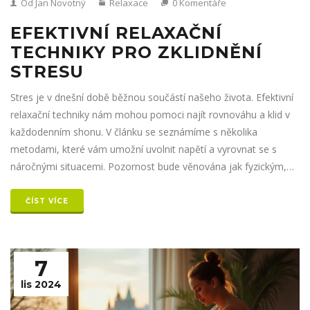
Od Jan Novotný
Relaxace
0 Komentáře
EFEKTIVNÍ RELAXAČNÍ
TECHNIKY PRO ZKLIDNĚNÍ
STRESU
Stres je v dnešní době běžnou součástí našeho života. Efektivní
relaxační techniky nám mohou pomoci najít rovnováhu a klid v
každodenním shonu. V článku se seznámíme s několika
metodami, které vám umožní uvolnit napětí a vyrovnat se s
náročnými situacemi. Pozornost bude věnována jak fyzickým,
tak mentálním cvičením, která mohou pozitivně ovlivnit vaši
pohodu.
ČÍST VÍCE
7
lis 2024