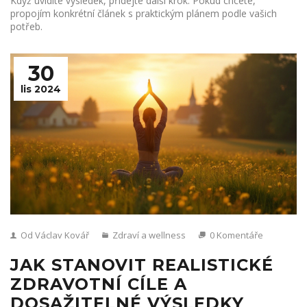
Když uvidíte výsledek, přidejte další krok. Pokud chcete,
propojím konkrétní článek s praktickým plánem podle vašich
potřeb.
30
lis 2024
Od Václav Kovář
Zdraví a wellness
0 Komentáře
JAK STANOVIT REALISTICKÉ
ZDRAVOTNÍ CÍLE A
DOSAŽITELNÉ VÝSLEDKY