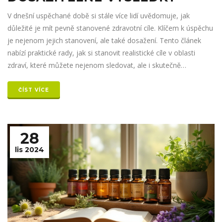
V dnešní uspěchané době si stále více lidí uvědomuje, jak
důležité je mít pevně stanovené zdravotní cíle. Klíčem k úspěchu
je nejenom jejich stanovení, ale také dosažení. Tento článek
nabízí praktické rady, jak si stanovit realistické cíle v oblasti
zdraví, které můžete nejenom sledovat, ale i skutečně
dosáhnout. Dozvíte se také o některých překvapivých faktech,
které mohou vaše snažení podpořit.
ČÍST VÍCE
28
lis 2024