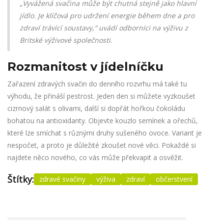
„Vyvážená svačina může být chutná stejně jako hlavní
jídlo. Je klíčová pro udržení energie během dne a pro
zdraví trávící soustavy,“ uvádí odborníci na výživu z
Britské výživové společnosti.
Rozmanitost v jídelníčku
Zařazení zdravých svačin do denního rozvrhu má také tu
výhodu, že přináší pestrost. Jeden den si můžete vyzkoušet
cizrnový salát s olivami, další si dopřát hořkou čokoládu
bohatou na antioxidanty. Objevte kouzlo semínek a ořechů,
které lze smíchat s různými druhy sušeného ovoce. Variant je
nespočet, a proto je důležité zkoušet nové věci. Pokaždé si
najdete něco nového, co vás může překvapit a osvěžit.
Štítky:
zdravé svačiny
výživa
zdraví
občerstvení