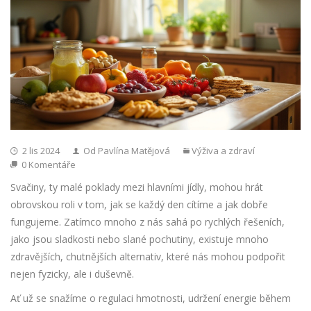
2 lis 2024
Od Pavlína Matějová
Výživa a zdraví
0 Komentáře
Svačiny, ty malé poklady mezi hlavními jídly, mohou hrát
obrovskou roli v tom, jak se každý den cítíme a jak dobře
fungujeme. Zatímco mnoho z nás sahá po rychlých řešeních,
jako jsou sladkosti nebo slané pochutiny, existuje mnoho
zdravějších, chutnějších alternativ, které nás mohou podpořit
nejen fyzicky, ale i duševně.
Ať už se snažíme o regulaci hmotnosti, udržení energie během