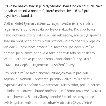
Při volbě našich svačin je tedy vhodné zvážit nejen chuť, ale také
obsah vitamínů a minerálů, které mohou být klíčové pro
psychickou kondici.
Dalším důležitým aspektem zdravých svačin je jejich role v
regeneraci a obnově svalů po fyzické aktivitě. Pro sportovce
nebo dokonce pro ty, kdo cvičí jen rekreačně, může být správná
svačina před nebo po tréninku rozhodující pro dosažení lepších
výsledků. Kombinace proteinů a sacharidů po cvičení může
pomoci při svalové obnově a také připravit tělo na následný
výkon. Tato praxe je podpořena vědeckými důkazy, které
ukazují na zlepšení regenerace a snížení únavy.
Pro rodiče může být plánování zdravých svačin pro děti
zajímavou výzvou. Constantní přístup k cukru může vést k
hyperaktivitě a potížím s koncentrací. Místo toho, pokud dětem
nabídneme zdravé, chutné možnosti, můžeme pozitivně ovlivnit
jejich chování a školní výkony. Mnohé školní systémy po celém
světě nyní aktivně podporují
zdraví
v oblasti výživy, včetně