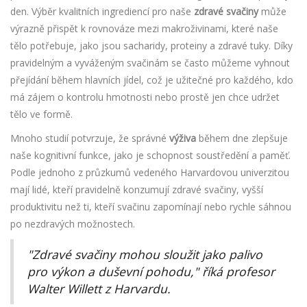
den. Výběr kvalitních ingrediencí pro naše
zdravé svačiny
může
výrazně přispět k rovnováze mezi makroživinami, které naše
tělo potřebuje, jako jsou sacharidy, proteiny a zdravé tuky. Díky
pravidelným a vyváženým svačinám se často můžeme vyhnout
přejídání během hlavních jídel, což je užitečné pro každého, kdo
má zájem o kontrolu hmotnosti nebo prostě jen chce udržet
tělo ve formě.
Mnoho studií potvrzuje, že správné
výživa
během dne zlepšuje
naše kognitivní funkce, jako je schopnost soustředění a paměť.
Podle jednoho z průzkumů vedeného Harvardovou univerzitou
mají lidé, kteří pravidelně konzumují zdravé svačiny, vyšší
produktivitu než ti, kteří svačinu zapomínají nebo rychle sáhnou
po nezdravých možnostech.
"Zdravé svačiny mohou sloužit jako palivo
pro výkon a duševní pohodu," říká profesor
Walter Willett z Harvardu.