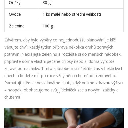
Oříšky
30 g
Ovoce
1 ks malé nebo střední velikosti
Zelenina
100 g
Závěrem, aby bylo výběry co nejjednodušší, plánování je klíč.
Věnujte chvíli každý týden přípravě několika druhů zdravých
potravin. Nakrájejte zeleninu a rozdělte si do menších nádobek,
připravte doma vlastní pečené chipsy nebo si doma vyrobte
zdravé pomazánky. Tímto způsobem si ušetříte čas v hektických
dnech a budete mít po ruce vždy něco chutného a zdravého.
Pamatujte, že se nevzdáváme chuti, když volíme
zdravou výživu
– naopak, obohacujeme svůj jídelníček zcela novými zážitky a
chutěmi!