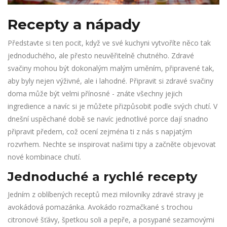
Recepty a nápady
Představte si ten pocit, když ve své kuchyni vytvoříte něco tak
jednoduchého, ale přesto neuvěřitelně chutného. Zdravé
svačiny mohou být dokonalým malým uměním, připravené tak,
aby byly nejen výživné, ale i lahodné. Připravit si zdravé svačiny
doma může být velmi přínosné - znáte všechny jejich
ingredience a navíc si je můžete přizpůsobit podle svých chutí. V
dnešní uspěchané době se navíc jednotlivé porce dají snadno
připravit předem, což ocení zejména ti z nás s napjatým
rozvrhem. Nechte se inspirovat našimi tipy a začněte objevovat
nové kombinace chutí.
Jednoduché a rychlé recepty
Jedním z oblíbených receptů mezi milovníky zdravé stravy je
avokádová pomazánka. Avokádo rozmačkané s trochou
citronové šťávy, špetkou soli a pepře, a posypané sezamovými