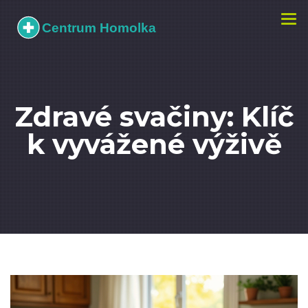
Zobr
navi
Zdravé svačiny: Klíč
k vyvážené výživě