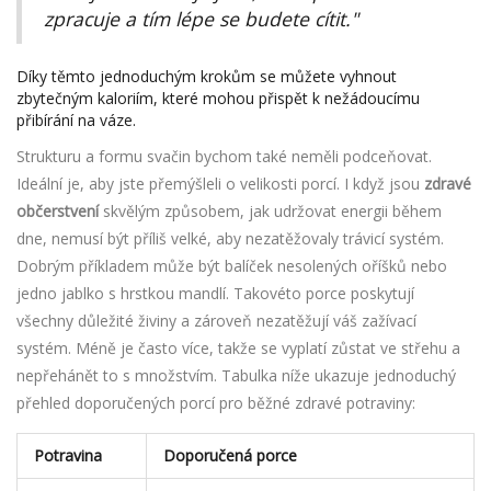
zpracuje a tím lépe se budete cítit."
Díky těmto jednoduchým krokům se můžete vyhnout
zbytečným kaloriím, které mohou přispět k nežádoucímu
přibírání na váze.
Strukturu a formu svačin bychom také neměli podceňovat.
Ideální je, aby jste přemýšleli o velikosti porcí. I když jsou
zdravé
občerstvení
skvělým způsobem, jak udržovat energii během
dne, nemusí být příliš velké, aby nezatěžovaly trávicí systém.
Dobrým příkladem může být balíček nesolených oříšků nebo
jedno jablko s hrstkou mandlí. Takovéto porce poskytují
všechny důležité živiny a zároveň nezatěžují váš zažívací
systém. Méně je často více, takže se vyplatí zůstat ve střehu a
nepřehánět to s množstvím. Tabulka níže ukazuje jednoduchý
přehled doporučených porcí pro běžné zdravé potraviny:
Potravina
Doporučená porce