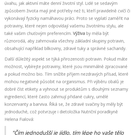
úvahu, jak aktivní máte denní životní styl. Lidé se sedavým
způsobem života mají jiné potřeby než ti, kteří pravidelně cvičí či
vykonávají fyzicky namáhavou práci. Proto se vyplatí zaměřit na
potraviny, které nejen odpovídají vašemu životnímu stylu, ale
také vašim chuťovým preferencím.
Výživa
by měla být
různorodá, aby zahrnovala všechny základní skupiny potravin,
obsahující například bílkoviny, zdravé tuky a správné sacharidy.
Další důležitý aspekt se týká přirozenosti potravin. Pokud máte
možnost, vybírejte potraviny, které jsou minimálně zpracované
a pokud možno bio. Tím snížíte příjem nezdravých přísad, které
mohou negativně působit na organismus. Při výběru obalů je
dobré číst etikety a vyhnout se produktům s dlouhými seznamy
ingrediencí, které často zahrnují přidané cukry, umělé
konzervanty a barviva. Říká se, že zdravé svačiny by měly být
jednoduché, což potvrzuje i dietoložka Nutriční poradkyně
Helena Fialová:
"Čím jednodušší je jídlo, tím lépe ho vaše tělo