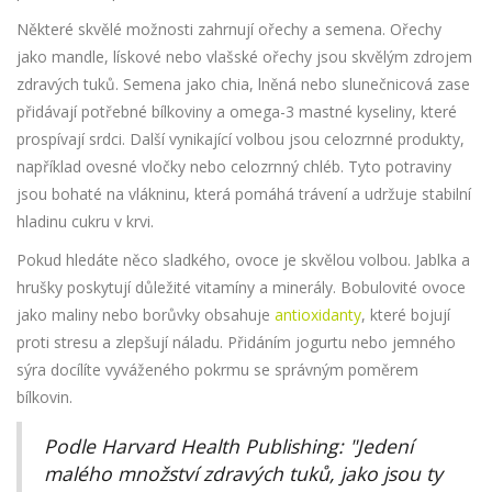
Některé skvělé možnosti zahrnují ořechy a semena. Ořechy
jako mandle, lískové nebo vlašské ořechy jsou skvělým zdrojem
zdravých tuků. Semena jako chia, lněná nebo slunečnicová zase
přidávají potřebné bílkoviny a omega-3 mastné kyseliny, které
prospívají srdci. Další vynikající volbou jsou celozrnné produkty,
například ovesné vločky nebo celozrnný chléb. Tyto potraviny
jsou bohaté na vlákninu, která pomáhá trávení a udržuje stabilní
hladinu cukru v krvi.
Pokud hledáte něco sladkého, ovoce je skvělou volbou. Jablka a
hrušky poskytují důležité vitamíny a minerály. Bobulovité ovoce
jako maliny nebo borůvky obsahuje
antioxidanty
, které bojují
proti stresu a zlepšují náladu. Přidáním jogurtu nebo jemného
sýra docílíte vyváženého pokrmu se správným poměrem
bílkovin.
Podle Harvard Health Publishing: "Jedení
malého množství zdravých tuků, jako jsou ty