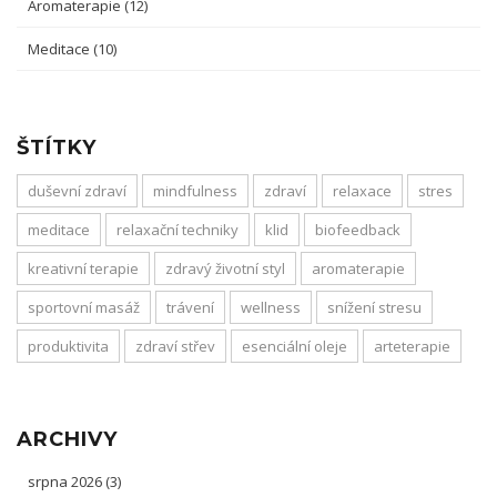
Aromaterapie
(12)
Meditace
(10)
ŠTÍTKY
duševní zdraví
mindfulness
zdraví
relaxace
stres
meditace
relaxační techniky
klid
biofeedback
kreativní terapie
zdravý životní styl
aromaterapie
sportovní masáž
trávení
wellness
snížení stresu
produktivita
zdraví střev
esenciální oleje
arteterapie
ARCHIVY
srpna 2026
(3)