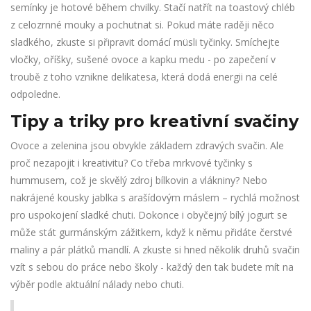
semínky je hotové během chvilky. Stačí natřít na toastový chléb
z celozrnné mouky a pochutnat si. Pokud máte raději něco
sladkého, zkuste si připravit domácí müsli tyčinky. Smíchejte
vločky, oříšky, sušené ovoce a kapku medu - po zapečení v
troubě z toho vznikne delikatesa, která dodá energii na celé
odpoledne.
Tipy a triky pro kreativní svačiny
Ovoce a zelenina jsou obvykle základem zdravých svačin. Ale
proč nezapojit i kreativitu? Co třeba mrkvové tyčinky s
hummusem, což je skvělý zdroj bílkovin a vlákniny? Nebo
nakrájené kousky jablka s arašídovým máslem – rychlá možnost
pro uspokojení sladké chuti. Dokonce i obyčejný bílý jogurt se
může stát gurmánským zážitkem, když k němu přidáte čerstvé
maliny a pár plátků mandlí. A zkuste si hned několik druhů svačin
vzít s sebou do práce nebo školy - každý den tak budete mít na
výběr podle aktuální nálady nebo chuti.