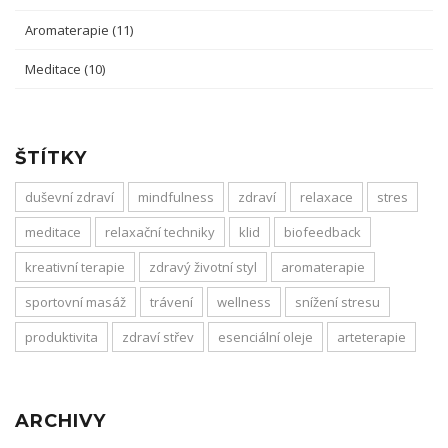
Aromaterapie
(11)
Meditace
(10)
ŠTÍTKY
duševní zdraví
mindfulness
zdraví
relaxace
stres
meditace
relaxační techniky
klid
biofeedback
kreativní terapie
zdravý životní styl
aromaterapie
sportovní masáž
trávení
wellness
snížení stresu
produktivita
zdraví střev
esenciální oleje
arteterapie
ARCHIVY