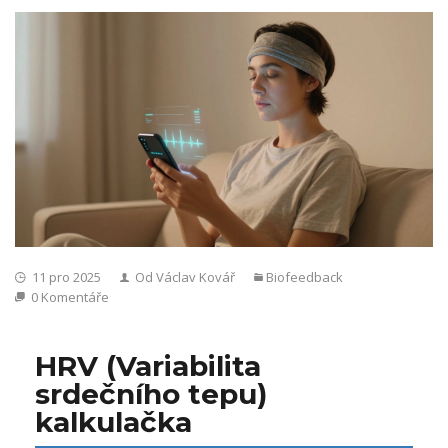
11 pro 2025
Od Václav Kovář
Biofeedback
0 Komentáře
HRV (Variabilita
srdečního tepu)
kalkulačka