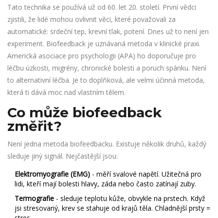
Tato technika se používá už od 60. let 20. století. První vědci
zjistili, že lidé mohou ovlivnit věci, které považovali za
automatické: srdeční tep, krevní tlak, potení. Dnes už to není jen
experiment. Biofeedback je uznávaná metoda v klinické praxi.
Americká asociace pro psychologii (APA) ho doporučuje pro
léčbu úzkosti, migrény, chronické bolesti a poruch spánku. Není
to alternativní léčba. Je to doplňková, ale velmi účinná metoda,
která ti dává moc nad vlastním tělem.
Co může biofeedback
změřit?
Není jedna metoda biofeedbacku. Existuje několik druhů, každý
sleduje jiný signál. Nejčastější jsou:
Elektromyografie (EMG)
- měří svalové napětí. Užitečná pro
lidi, kteří mají bolesti hlavy, záda nebo často zatínají zuby.
Termografie
- sleduje teplotu kůže, obvykle na prstech. Když
jsi stresovaný, krev se stahuje od krajů těla. Chladnější prsty =
stres.