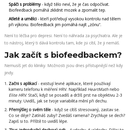
Spáči s problémy
- když tělo neví, že je čas odpočívat.
Biofeedback pomáhá zklidnit mozek a zpomalit tep.
Atleté a umělci
- kteří potřebují vysokou kontrolu nad tělem
při výkonu. Biofeedback jim pomáhá najít „zónu“.
Není to léčba pro depresi. Není to náhrada za psychiatra. Ale je
to nástroj, který ti dává kontrolu tam, kde jsi cítil, že ji nemáš.
Jak začít s biofeedbackem?
Nemusíš jet do kliniky. Možnosti jsou dnes přístupnější než kdy
jindy.
Začni s aplikací
- existují levné aplikace, které používají
kameru telefonu k měření HRV. Například
HeartMath
nebo
Elite HRV
. Stačí, když se posadíš a držíš prst na objektivu 2-3
minuty. Uvidíš, jak se tvoje variabilita mění při dechu.
Přemýšlej o svém těle
- když se cítíš stresovaný, zastav se.
Co se děje? Zatínáš zuby? Zvedáš ramena? Zrychluje se dech?
Zapiš si to. Příště to uvidíš lépe.
Zkus jednoduchý dechový cvik
- 4 vdechy, 6 výdechy. Dělej to