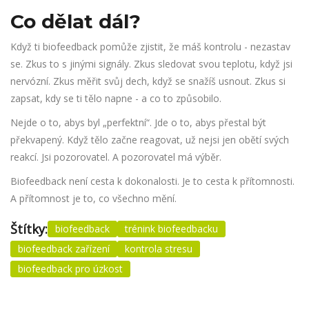
Co dělat dál?
Když ti biofeedback pomůže zjistit, že máš kontrolu - nezastav
se. Zkus to s jinými signály. Zkus sledovat svou teplotu, když jsi
nervózní. Zkus měřit svůj dech, když se snažíš usnout. Zkus si
zapsat, kdy se ti tělo napne - a co to způsobilo.
Nejde o to, abys byl „perfektní“. Jde o to, abys přestal být
překvapený. Když tělo začne reagovat, už nejsi jen obětí svých
reakcí. Jsi pozorovatel. A pozorovatel má výběr.
Biofeedback není cesta k dokonalosti. Je to cesta k přítomnosti.
A přítomnost je to, co všechno mění.
Štítky:
biofeedback
trénink biofeedbacku
biofeedback zařízení
kontrola stresu
biofeedback pro úzkost