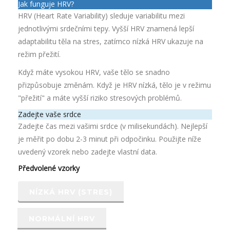
Jak funguje HRV?
HRV (Heart Rate Variability) sleduje variabilitu mezi
jednotlivými srdečními tepy. Vyšší HRV znamená lepší
adaptabilitu těla na stres, zatímco nízká HRV ukazuje na
režim přežití.
Když máte vysokou HRV, vaše tělo se snadno
přizpůsobuje změnám. Když je HRV nízká, tělo je v režimu
"přežití" a máte vyšší riziko stresových problémů.
Zadejte vaše srdce
Zadejte čas mezi vašimi srdce (v milisekundách). Nejlepší
je měřit po dobu 2-3 minut při odpočinku. Použijte níže
uvedený vzorek nebo zadejte vlastní data.
Předvolené vzorky
NÍZKÁ HRV (STRES)
NORMÁLNÍ HRV