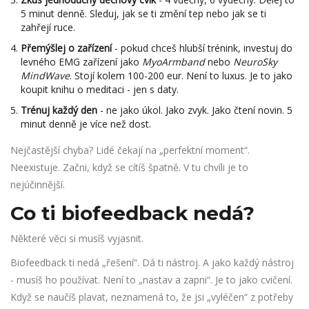
5 minut denně. Sleduj, jak se ti změní tep nebo jak se ti
zahřejí ruce.
Přemýšlej o zařízení
- pokud chceš hlubší trénink, investuj do
levného EMG zařízení jako
MyoArmband
nebo
NeuroSky
MindWave
. Stojí kolem 100-200 eur. Není to luxus. Je to jako
koupit knihu o meditaci - jen s daty.
Trénuj každý den
- ne jako úkol. Jako zvyk. Jako čtení novin. 5
minut denně je více než dost.
Nejčastější chyba? Lidé čekají na „perfektní moment“.
Neexistuje. Začni, když se cítíš špatně. V tu chvíli je to
nejúčinnější.
Co ti biofeedback nedá?
Některé věci si musíš vyjasnit.
Biofeedback ti nedá „řešení“. Dá ti nástroj. A jako každý nástroj
- musíš ho používat. Není to „nastav a zapni“. Je to jako cvičení.
Když se naučíš plavat, neznamená to, že jsi „vyléčen“ z potřeby