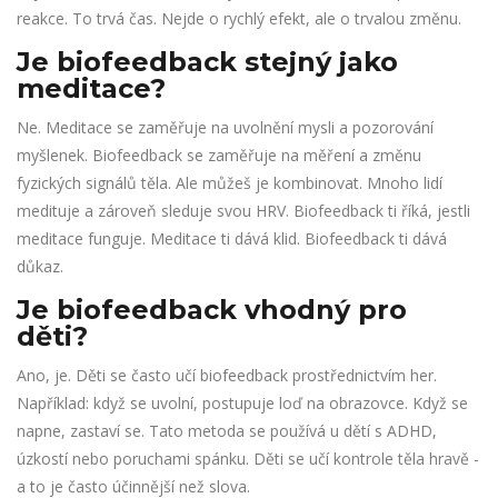
reakce. To trvá čas. Nejde o rychlý efekt, ale o trvalou změnu.
Je biofeedback stejný jako
meditace?
Ne. Meditace se zaměřuje na uvolnění mysli a pozorování
myšlenek. Biofeedback se zaměřuje na měření a změnu
fyzických signálů těla. Ale můžeš je kombinovat. Mnoho lidí
medituje a zároveň sleduje svou HRV. Biofeedback ti říká, jestli
meditace funguje. Meditace ti dává klid. Biofeedback ti dává
důkaz.
Je biofeedback vhodný pro
děti?
Ano, je. Děti se často učí biofeedback prostřednictvím her.
Například: když se uvolní, postupuje loď na obrazovce. Když se
napne, zastaví se. Tato metoda se používá u dětí s ADHD,
úzkostí nebo poruchami spánku. Děti se učí kontrole těla hravě -
a to je často účinnější než slova.