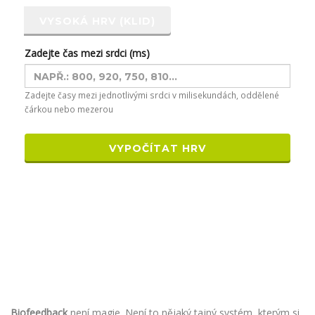
VYSOKÁ HRV (KLID)
Zadejte čas mezi srdci (ms)
Zadejte časy mezi jednotlivými srdci v milisekundách, oddělené
čárkou nebo mezerou
VYPOČÍTAT HRV
Biofeedback
není magie. Není to nějaký tajný systém, kterým si