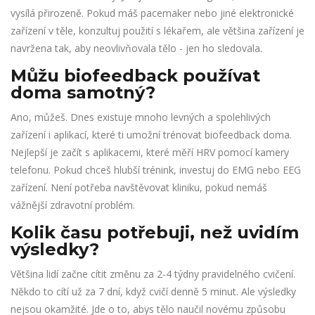
vysílá přirozeně. Pokud máš pacemaker nebo jiné elektronické
zařízení v těle, konzultuj použití s lékařem, ale většina zařízení je
navržena tak, aby neovlivňovala tělo - jen ho sledovala.
Můžu biofeedback používat
doma samotný?
Ano, můžeš. Dnes existuje mnoho levných a spolehlivých
zařízení i aplikací, které ti umožní trénovat biofeedback doma.
Nejlepší je začít s aplikacemi, které měří HRV pomocí kamery
telefonu. Pokud chceš hlubší trénink, investuj do EMG nebo EEG
zařízení. Není potřeba navštěvovat kliniku, pokud nemáš
vážnější zdravotní problém.
Kolik času potřebuji, než uvidím
výsledky?
Většina lidí začne cítit změnu za 2-4 týdny pravidelného cvičení.
Někdo to cítí už za 7 dní, když cvičí denně 5 minut. Ale výsledky
nejsou okamžité. Jde o to, abys tělo naučil novému způsobu