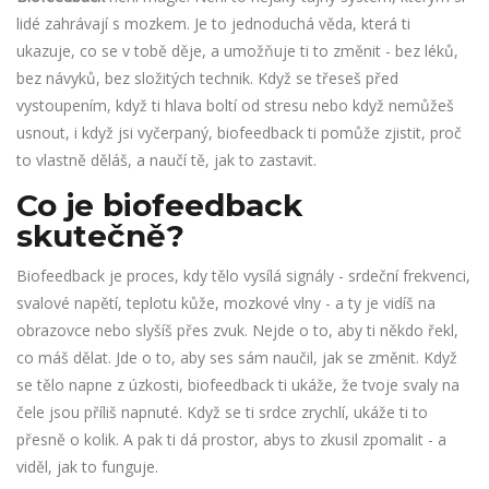
lidé zahrávají s mozkem. Je to jednoduchá věda, která ti
ukazuje, co se v tobě děje, a umožňuje ti to změnit - bez léků,
bez návyků, bez složitých technik. Když se třeseš před
vystoupením, když ti hlava boltí od stresu nebo když nemůžeš
usnout, i když jsi vyčerpaný, biofeedback ti pomůže zjistit, proč
to vlastně děláš, a naučí tě, jak to zastavit.
Co je biofeedback
skutečně?
Biofeedback je proces, kdy tělo vysílá signály - srdeční frekvenci,
svalové napětí, teplotu kůže, mozkové vlny - a ty je vidíš na
obrazovce nebo slyšíš přes zvuk. Nejde o to, aby ti někdo řekl,
co máš dělat. Jde o to, aby ses sám naučil, jak se změnit. Když
se tělo napne z úzkosti, biofeedback ti ukáže, že tvoje svaly na
čele jsou příliš napnuté. Když se ti srdce zrychlí, ukáže ti to
přesně o kolik. A pak ti dá prostor, abys to zkusil zpomalit - a
viděl, jak to funguje.