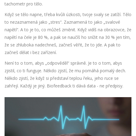
tachometr pro tělo.
Když se tělo napne, třeba kvůli úzkosti, tvoje svaly se zatíží. Tělo
to nezaznamená jako „stres“. Zaznamená to jako „svalové
napětí“. A to je to, co můžeš změnit. Když vidíš na obrazovce, že
napětí na čele je 80 %, a pak se naučíš ho snížit na 30 % jen tím,
že se zhluboka nadechneš, začneš věřit, že to jde. A pak to
začneš dělat i bez zařízení.
Není to o tom, abys „odpověděl“ správně. Je to o tom, abys
zjistil, co ti funguje. Někdo zjistí, že mu pomáhá pomalý dech.
Někdo zjistí, že když si představí teplou řeku, jeho ruce se
zahřejí. Každý je jiný. Biofeedback ti dává data - ne předpisy.