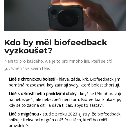
Kdo by měl biofeedback
vyzkoušet?
Není to pro každého. Ale je to pro mnoho lidí, kteří se cítí
„uvěznění“ ve svém těle.
Lidé s chronickou bolestí
- hlava, záda, krk. Biofeedback jim
pomáhá rozpoznat, kdy zatínají svaly, které bolest zhoršují.
Lidé s úzkostí nebo panickými útoky
- když se tělo připravuje
na nebezpečí, ale nebezpečí není tam. Biofeedback ukazuje,
kdy se to začíná dít - a dává ti čas, abys to zastavil.
Lidé s migrénou
- studie z roku 2023 zjistily, že biofeedback
snižuje frekvenci migrén o 45 % u těch, kteří ho cvičí
pravidelně.