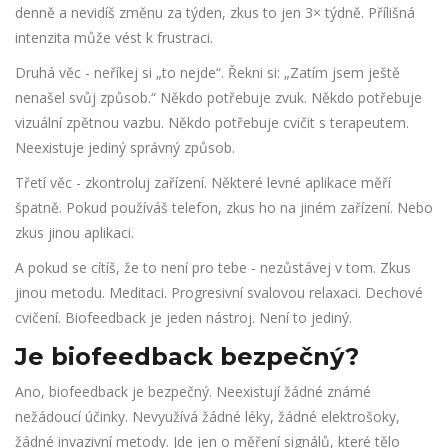
denně a nevidíš změnu za týden, zkus to jen 3× týdně. Přílišná
intenzita může vést k frustraci.
Druhá věc - neříkej si „to nejde“. Řekni si: „Zatím jsem ještě
nenašel svůj způsob.“ Někdo potřebuje zvuk. Někdo potřebuje
vizuální zpětnou vazbu. Někdo potřebuje cvičit s terapeutem.
Neexistuje jediný správný způsob.
Třetí věc - zkontroluj zařízení. Některé levné aplikace měří
špatně. Pokud používáš telefon, zkus ho na jiném zařízení. Nebo
zkus jinou aplikaci.
A pokud se cítíš, že to není pro tebe - nezůstávej v tom. Zkus
jinou metodu. Meditaci. Progresivní svalovou relaxaci. Dechové
cvičení. Biofeedback je jeden nástroj. Není to jediný.
Je biofeedback bezpečný?
Ano, biofeedback je bezpečný. Neexistují žádné známé
nežádoucí účinky. Nevyužívá žádné léky, žádné elektrošoky,
žádné invazivní metody. Jde jen o měření signálů, které tělo