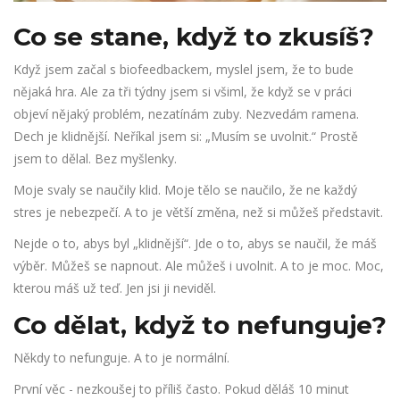
Co se stane, když to zkusíš?
Když jsem začal s biofeedbackem, myslel jsem, že to bude
nějaká hra. Ale za tři týdny jsem si všiml, že když se v práci
objeví nějaký problém, nezatínám zuby. Nezvedám ramena.
Dech je klidnější. Neříkal jsem si: „Musím se uvolnit.“ Prostě
jsem to dělal. Bez myšlenky.
Moje svaly se naučily klid. Moje tělo se naučilo, že ne každý
stres je nebezpečí. A to je větší změna, než si můžeš představit.
Nejde o to, abys byl „klidnější“. Jde o to, abys se naučil, že máš
výběr. Můžeš se napnout. Ale můžeš i uvolnit. A to je moc. Moc,
kterou máš už teď. Jen jsi ji neviděl.
Co dělat, když to nefunguje?
Někdy to nefunguje. A to je normální.
První věc - nezkoušej to příliš často. Pokud děláš 10 minut