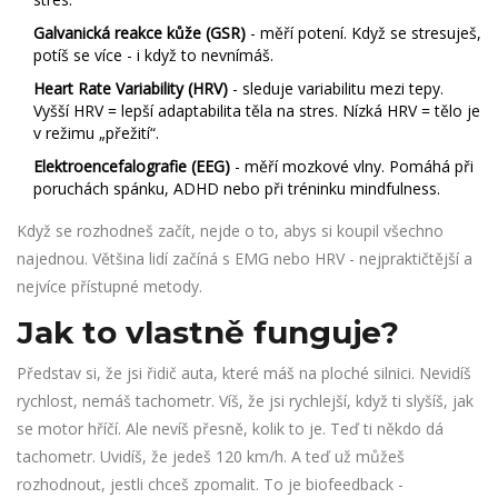
Galvanická reakce kůže (GSR)
- měří potení. Když se stresuješ,
potíš se více - i když to nevnímáš.
Heart Rate Variability (HRV)
- sleduje variabilitu mezi tepy.
Vyšší HRV = lepší adaptabilita těla na stres. Nízká HRV = tělo je
v režimu „přežití“.
Elektroencefalografie (EEG)
- měří mozkové vlny. Pomáhá při
poruchách spánku, ADHD nebo při tréninku mindfulness.
Když se rozhodneš začít, nejde o to, abys si koupil všechno
najednou. Většina lidí začíná s EMG nebo HRV - nejpraktičtější a
nejvíce přístupné metody.
Jak to vlastně funguje?
Představ si, že jsi řidič auta, které máš na ploché silnici. Nevidíš
rychlost, nemáš tachometr. Víš, že jsi rychlejší, když ti slyšíš, jak
se motor hříčí. Ale nevíš přesně, kolik to je. Teď ti někdo dá
tachometr. Uvidíš, že jedeš 120 km/h. A teď už můžeš
rozhodnout, jestli chceš zpomalit. To je biofeedback -