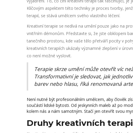
vyjádření. To, co činí kreativní terapii tak fascinující, j
Klíčovým aspektem této techniky je proces tvorby, jenž
terapií, se stává umělcem svého vlastního léčení.
Kreativní terapie se nedívá na umění pouze jako na pr
vnitřním démonům. Představte si, že jste obklopeni barv
tanečního prostoru, kde vaše tělo přetváří pocity v pohy
kreativních terapiích ukázaly významné zlepšení v úrovn
co není možné vyslovit.
Terapie skrze umění může otevřít víc než
Transformativní je sledovat, jak jednotliv
barev nebo hlasu, říká renomovaná arte
Není nutné být profesionálním umělcem, aby člověk získal
součástí lidské bytosti. Od jeskynních maleb až po mo
kolem nás a nám samotným. Stačí jen otevřít svou mys
Druhy kreativních terapi