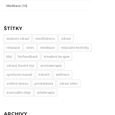
Meditace
(10)
ŠTÍTKY
duševní zdraví
mindfulness
zdraví
relaxace
stres
meditace
relaxační techniky
klid
biofeedback
kreativní terapie
zdravý životní styl
aromaterapie
sportovní masáž
trávení
wellness
snížení stresu
produktivita
zdraví střev
esenciální oleje
arteterapie
ARCHIVY