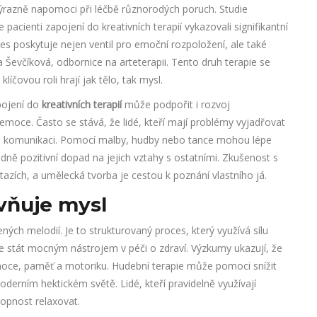
razně napomoci při léčbě různorodých poruch. Studie
e pacienti zapojení do kreativních terapií vykazovali signifikantní
ces poskytuje nejen ventil pro emoční rozpoložení, ale také
a Ševčíková, odbornice na arteterapii. Tento druh terapie se
líčovou roli hrají jak tělo, tak mysl.
pojení do
kreativních terapií
může podpořit i rozvoj
emoce. Často se stává, že lidé, kteří mají problémy vyjadřovat
ro komunikaci. Pomocí malby, hudby nebo tance mohou lépe
edně pozitivní dopad na jejich vztahy s ostatními. Zkušenost s
ích, a umělecká tvorba je cestou k poznání vlastního já.
ivňuje mysl
ých melodií. Je to strukturovaný proces, který využívá sílu
se stát mocným nástrojem v péči o zdraví. Výzkumy ukazují, že
oce, paměť a motoriku. Hudební terapie může pomoci snížit
oderním hektickém světě. Lidé, kteří pravidelně využívají
hopnost relaxovat.