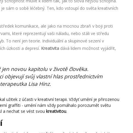
e její schopnost mluvit k lidem tak, jak to slova nejsou schopna.
 je sám o sobě léčebný. Ten, kdo vstoupí do světa kreativních
ostředek komunikace, ale jako na mocnou zbraň v boji proti
ami, které reprezentují vaši náladu, nebo stáli ve středu
b. To není jen teorie. Individuální a skupinové sezení v
ích úzkosti a depresí.
Kreativita
dává lidem možnost vyjádřit,
 jen novou kapitolu v životě člověka.
ci objevují svůj vlastní hlas prostřednictvím
terapeutka Lisa Hinz.
 užitek z účasti v kreativní terapii. Vždyť umění je přirozenou
derní graffiti - umění nám vždy pomáhalo porozumět světu
l a nechat se vést svou
kreativitou
.
í