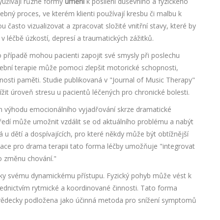
využívají různé formy
umění
k posílení duševního a fyzického
čebný proces, ve kterém klienti používají kresbu či malbu k
asto vizualizovat a zpracovat složité vnitřní stavy, které by
 v léčbě úzkostí, depresí a traumatických zážitků.
o případě mohou pacienti zapojit své smysly při poslechu
ební terapie může pomoci zlepšit motorické schopnosti,
nosti paměti. Studie publikovaná v "Journal of Music Therapy"
žit úroveň stresu u pacientů léčených pro chronické bolesti.
dem výhodu emocionálního vyjadřování skrze dramatické
ředí může umožnit vzdálit se od aktuálního problému a nabýt
 u dětí a dospívajících, pro které někdy může být obtížnější
ociace pro drama terapii tato forma léčby umožňuje "integrovat
ro změnu chování."
díky svému dynamickému přístupu. Fyzický pohyb může vést k
ednictvím rytmické a koordinované činnosti. Tato forma
e vědecky podložena jako účinná metoda pro snížení symptomů