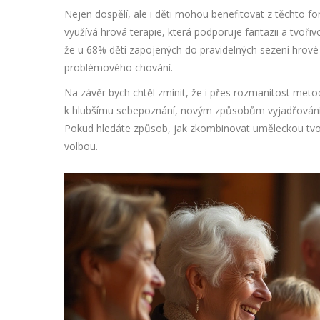
Nejen dospělí, ale i děti mohou benefitovat z těchto for
využívá hrová terapie, která podporuje fantazii a tvořiv
že u 68% dětí zapojených do pravidelných sezení hrové 
problémového chování.
Na závěr bych chtěl zmínit, že i přes rozmanitost met
k hlubšímu sebepoznání, novým způsobům vyjadřování a
Pokud hledáte způsob, jak zkombinovat uměleckou tvoř
volbou.