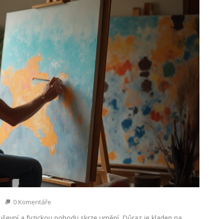
0 Komentáře
 duševní a fyzickou pohodu skrze umění. Důraz je kladen na