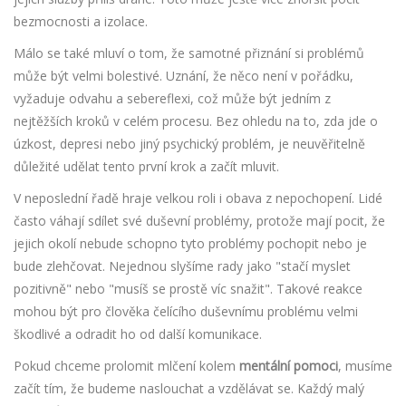
bezmocnosti a izolace.
Málo se také mluví o tom, že samotné přiznání si problémů
může být velmi bolestivé. Uznání, že něco není v pořádku,
vyžaduje odvahu a sebereflexi, což může být jedním z
nejtěžších kroků v celém procesu. Bez ohledu na to, zda jde o
úzkost, depresi nebo jiný psychický problém, je neuvěřitelně
důležité udělat tento první krok a začít mluvit.
V neposlední řadě hraje velkou roli i obava z nepochopení. Lidé
často váhají sdílet své duševní problémy, protože mají pocit, že
jejich okolí nebude schopno tyto problémy pochopit nebo je
bude zlehčovat. Nejednou slyšíme rady jako "stačí myslet
pozitivně" nebo "musíš se prostě víc snažit". Takové reakce
mohou být pro člověka čelícího duševnímu problému velmi
škodlivé a odradit ho od další komunikace.
Pokud chceme prolomit mlčení kolem
mentální pomoci
, musíme
začít tím, že budeme naslouchat a vzdělávat se. Každý malý