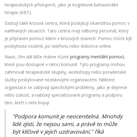
terapeutických přístupech, jako je kognitivně-behaviorální
terapie (KBT).
Existují také krizová centra, která poskytují okamžitou pomoc v
naléhavých situacích. Tato centra mají odborný personál, který
je připraven pomoci lidem v krizových stavech. Pomoc může být
poskytnuta osobně, po telefonu nebo dokonce online.
Navíc, čím dál blíže máme různé
programy mentální pomoci
,
které jsou dostupné v rámci komunit. Tyto programy mohou
zahrnovat terapeutické skupiny, workshopy nebo poradenské
služby poskytované neziskovými organizacemi. Některé
organizace se zabývají specifickými problémy, jako je deprese
nebo úzkost, a nabízejí specializované programy a podporu
těm, kteří s nimi bojují.
"Podpora komunit je neocenitelná. Mnohdy
lidé zjistí, že nejsou sami, a právě to může
být klíčové v jejich uzdravování," říká