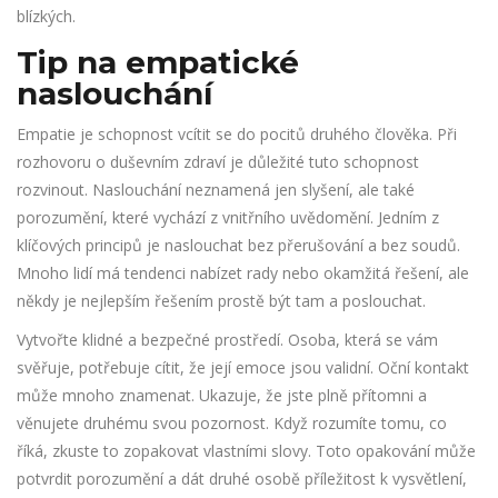
blízkých.
Tip na empatické
naslouchání
Empatie je schopnost vcítit se do pocitů druhého člověka. Při
rozhovoru o duševním zdraví je důležité tuto schopnost
rozvinout. Naslouchání neznamená jen slyšení, ale také
porozumění, které vychází z vnitřního uvědomění. Jedním z
klíčových principů je naslouchat bez přerušování a bez soudů.
Mnoho lidí má tendenci nabízet rady nebo okamžitá řešení, ale
někdy je nejlepším řešením prostě být tam a poslouchat.
Vytvořte klidné a bezpečné prostředí. Osoba, která se vám
svěřuje, potřebuje cítit, že její emoce jsou validní. Oční kontakt
může mnoho znamenat. Ukazuje, že jste plně přítomni a
věnujete druhému svou pozornost. Když rozumíte tomu, co
říká, zkuste to zopakovat vlastními slovy. Toto opakování může
potvrdit porozumění a dát druhé osobě příležitost k vysvětlení,