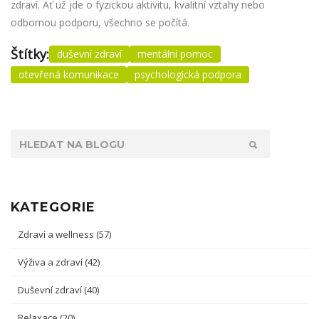
zdraví. Ať už jde o fyzickou aktivitu, kvalitní vztahy nebo
odbornou podporu, všechno se počítá.
Štítky:
duševní zdraví
mentální pomoc
otevřená komunikace
psychologická podpora
KATEGORIE
Zdraví a wellness
(57)
Výživa a zdraví
(42)
Duševní zdraví
(40)
Relaxace
(20)