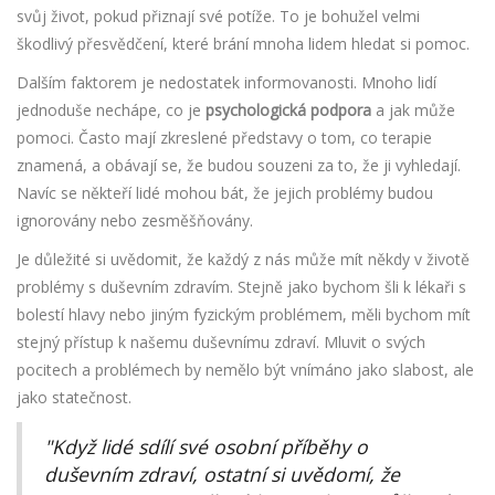
svůj život, pokud přiznají své potíže. To je bohužel velmi
škodlivý přesvědčení, které brání mnoha lidem hledat si pomoc.
Dalším faktorem je nedostatek informovanosti. Mnoho lidí
jednoduše nechápe, co je
psychologická podpora
a jak může
pomoci. Často mají zkreslené představy o tom, co terapie
znamená, a obávají se, že budou souzeni za to, že ji vyhledají.
Navíc se někteří lidé mohou bát, že jejich problémy budou
ignorovány nebo zesměšňovány.
Je důležité si uvědomit, že každý z nás může mít někdy v životě
problémy s duševním zdravím. Stejně jako bychom šli k lékaři s
bolestí hlavy nebo jiným fyzickým problémem, měli bychom mít
stejný přístup k našemu duševnímu zdraví. Mluvit o svých
pocitech a problémech by nemělo být vnímáno jako slabost, ale
jako statečnost.
"Když lidé sdílí své osobní příběhy o
duševním zdraví, ostatní si uvědomí, že