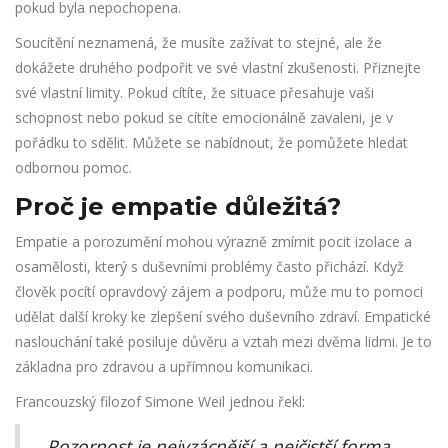
pokud byla nepochopena.
Soucítění neznamená, že musíte zažívat to stejné, ale že
dokážete druhého podpořit ve své vlastní zkušenosti. Přiznejte
své vlastní limity. Pokud cítíte, že situace přesahuje vaši
schopnost nebo pokud se cítíte emocionálně zavaleni, je v
pořádku to sdělit. Můžete se nabídnout, že pomůžete hledat
odbornou pomoc.
Proč je empatie důležitá?
Empatie a porozumění mohou výrazně zmírnit pocit izolace a
osamělosti, který s duševními problémy často přichází. Když
člověk pocítí opravdový zájem a podporu, může mu to pomoci
udělat další kroky ke zlepšení svého duševního zdraví. Empatické
naslouchání také posiluje důvěru a vztah mezi dvěma lidmi. Je to
základna pro zdravou a upřímnou komunikaci.
Francouzský filozof Simone Weil jednou řekl:
„Pozornost je nejvzácnější a nejčistší forma