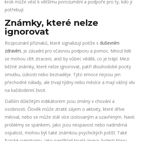
krok může vést k většímu porozumění a podpoře pro ty, kdo ji
potřebují.
Známky, které nelze
ignorovat
Rozpoznání příznaků, které signalizují potíže s
duševním
zdravím
, je zásadní pro včasnou podporu a pomoc. Mnozí lidé
se mohou cítit ztraceni, aniž by vůbec věděli, co je trápí. Mezi
běžné známky, které nelze ignorovat, patří dlouhodobé pocity
smutku, úzkosti nebo beznaděje. Tyto emoce nejsou jen
přechodné nálady, ale trvají týdny nebo měsíce a mají vážný vliv
na každodenní život.
Dalším důležitým indikátorem jsou změny v chování a
osobnosti. Člověk může ztratit zájem o aktivity, které dříve
miloval, nebo se může stát více izolovaným a uzavřeným. Navíc
problémy se spánkem, jako jsou nespavost nebo nadměrná
ospalost, mohou být také známkou psychických potíží. Také
fyzické symptomy, jako například trvalá únava, bolesti hlavy