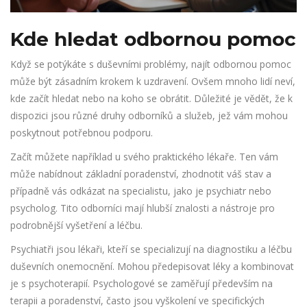
Kde hledat odbornou pomoc
Když se potýkáte s duševními problémy, najít odbornou pomoc
může být zásadním krokem k uzdravení. Ovšem mnoho lidí neví,
kde začít hledat nebo na koho se obrátit. Důležité je vědět, že k
dispozici jsou různé druhy odborníků a služeb, jež vám mohou
poskytnout potřebnou podporu.
Začít můžete například u svého praktického lékaře. Ten vám
může nabídnout základní poradenství, zhodnotit váš stav a
případně vás odkázat na specialistu, jako je psychiatr nebo
psycholog. Tito odborníci mají hlubší znalosti a nástroje pro
podrobnější vyšetření a léčbu.
Psychiatři jsou lékaři, kteří se specializují na diagnostiku a léčbu
duševních onemocnění. Mohou předepisovat léky a kombinovat
je s psychoterapií. Psychologové se zaměřují především na
terapii a poradenství, často jsou vyškolení ve specifických