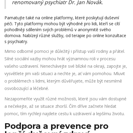
renomovaný psychiatr Dr. Jan Novák.
Pamatujte také na online platformy, které poskytují duševní
péči. Tyto platformy mohou být výhodné pro lidi, kteří se cítí
pohodlněji sdílením svých problémů v anonymitě svého
domova. Nabízejí různé služby, od terapie po online konzultace
s psychiatry.
Mimo odborné pomoci je důležitý i přístup vaší rodiny a přátel.
Silné sociální vazby mohou hrát významnou roli v procesu
vašeho uzdravení. Nenechávejte své blízké na okraji, zapojte je,
vysvětlete jim vaši situaci a nechte je, ať vám pomohou. Mluvit
o problémech s lidmi, kterým důvěřujete, může být nesmírně
osvobozující a léčebné.
Nezapomeňte využít různé možnosti, které jsou vám dostupné
a nečekejte, až se situace zhorší. Čím dříve začnete hledat
pomoc, tím rychleji najdete cestu k uzdravení a lepšímu životu.
Podpora a prevence pro