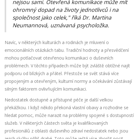
nejsou sami. Otevřená komunikace může mít
ohromný dopad na životy jednotlivců i na
společnost jako celek," říká Dr. Martina
Neumannová, uznávaná psycholožka.
Navíc, v některých kulturách a rodinách je mluvení o
emocionálních otázkách tabu. Tradiční hodnoty a přesvědčení
mohou potlačovat otevřenou komunikaci o duševních
problémech. V těchto případech může být zvláště obtížné najít
podporu od blízkých a přátel. Přestože se svět stává více
propojeným a otevřeným, kulturní normy a očekávání zůstávají
silným faktorem ovlivňujícím komunikaci.
Nedostatek dostupné a přístupné péče je další velkou
překážkou. I když někdo překoná vlastní obavy a rozhodne se
hledat pomoc, může narazit na problémy spojené s dostupností
služeb. V některých částech světa je kvalifikovaných
profesionálů z oblasti duševního zdraví nedostatek nebo jsou
jejich služby příliš drahé. Toto může ještě více zhoršit pocit