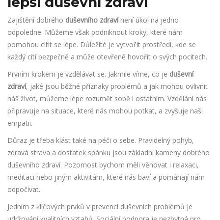
lepší duševní zdraví
Zajištění dobrého
duševního zdraví
není úkol na jedno
odpoledne. Můžeme však podniknout kroky, které nám
pomohou cítit se lépe. Důležité je vytvořit prostředí, kde se
každý cítí bezpečně a může otevřeně hovořit o svých pocitech.
Prvním krokem je vzdělávat se. Jakmile víme, co je
duševní
zdraví
, jaké jsou běžné příznaky problémů a jak mohou ovlivnit
náš život, můžeme lépe rozumět sobě i ostatním. Vzdělání nás
připravuje na situace, které nás mohou potkat, a zvyšuje naši
empatii.
Důraz je třeba klást také na péči o sebe. Pravidelný pohyb,
zdravá strava a dostatek spánku jsou základní kameny dobrého
duševního zdraví. Pozornost bychom měli věnovat i relaxaci,
meditaci nebo jiným aktivitám, které nás baví a pomáhají nám
odpočívat.
Jedním z klíčových prvků v prevenci duševních problémů je
udržování kvalitních vztahů. Sociální podpora je nezbytná pro