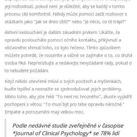
její rozhodnutí, pokud není. Je důležité, aby se každý v tomto
procesu cítil komfortně. Někdy může pomoci začít rozhovor s
otázkami jako "Jak se dnes cítíš?" nebo "Je něco, co tě trápí?"
Aktivní naslouchání je dalším zásadním prvkem. Ukážte, že
opravdu posloucháte pomocí očního kontaktu, přikývnutí a
občasného shrnutí toho, co bylo řečeno. Tímto způsobem
můžete potvrdit, že rozumíte a vážně se zajímáte o to, co druhá
osoba říká. Nepřerušujte a nedávejte nevyžádané rady, pokud o
to nebudete požádáni.
Když někdo otevřeně mluví o svých pocitech a myšlenkách,
buďte trpěliví a nesnažte se zjednodušovat jejich problémy.
Místo toho, aby jste řekli "To není nic hrozného", zkuste vyjádřit
pochopení s větou: "To musí být pro tebe opravdu náročné."
Empatie a porozumění mají velkou moc.
Podle nedávné studie zveřejněné v časopise
*Journal of Clinical Psychology* se 78% lidí