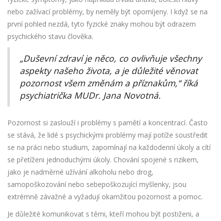
nebo zažívací problémy, by neměly být opomíjeny. I když se na
první pohled nezdá, tyto fyzické znaky mohou být odrazem
psychického stavu člověka.
„Duševní zdraví je něco, co ovlivňuje všechny
aspekty našeho života, a je důležité věnovat
pozornost všem změnám a příznakům,“ říká
psychiatrička MUDr. Jana Novotná.
Pozornost si zaslouží i problémy s pamětí a koncentrací. Často
se stává, že lidé s psychickými problémy mají potíže soustředit
se na práci nebo studium, zapomínají na každodenní úkoly a cítí
se přetíženi jednoduchými úkoly. Chování spojené s rizikem,
jako je nadměrné užívání alkoholu nebo drog,
samopoškozování nebo sebepoškozující myšlenky, jsou
extrémně závažné a vyžadují okamžitou pozornost a pomoc.
Je důležité komunikovat s těmi, kteří mohou být postiženi, a