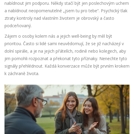
nabídnout jim podporu. Někdy stačí být jen poslechovým uchem
a nabídnout neopomenutelné „jsem tu pro tebe“. Psychický tlak
ztraty kontroly nad vlastním životem je obrovský a často
podceňovaný.
Zájem o osoby kolem nás a jejich well-being by měl být
prioritou. Často si lidé sami neuvědomují, že se již nacházejí v
dolní spirále, a je na jejich přátelích, rodině nebo kolegech, aby
jim pomohli rozpoznat a překonat tyto příznaky. Nenechte tyto
signály přehlédnout. Každá konverzace může být prvním krokem
k záchraně života.