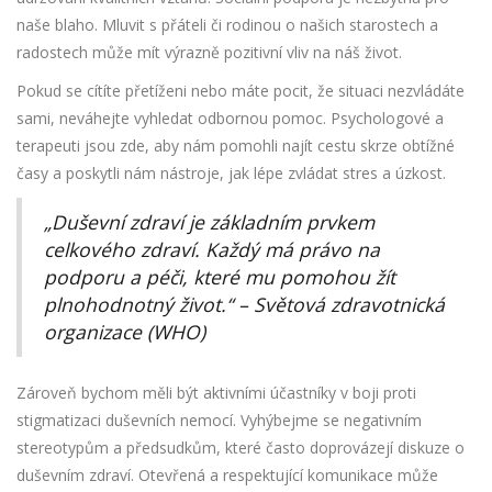
naše blaho. Mluvit s přáteli či rodinou o našich starostech a
radostech může mít výrazně pozitivní vliv na náš život.
Pokud se cítíte přetíženi nebo máte pocit, že situaci nezvládáte
sami, neváhejte vyhledat odbornou pomoc. Psychologové a
terapeuti jsou zde, aby nám pomohli najít cestu skrze obtížné
časy a poskytli nám nástroje, jak lépe zvládat stres a úzkost.
„Duševní zdraví je základním prvkem
celkového zdraví. Každý má právo na
podporu a péči, které mu pomohou žít
plnohodnotný život.“ – Světová zdravotnická
organizace (WHO)
Zároveň bychom měli být aktivními účastníky v boji proti
stigmatizaci duševních nemocí. Vyhýbejme se negativním
stereotypům a předsudkům, které často doprovázejí diskuze o
duševním zdraví. Otevřená a respektující komunikace může