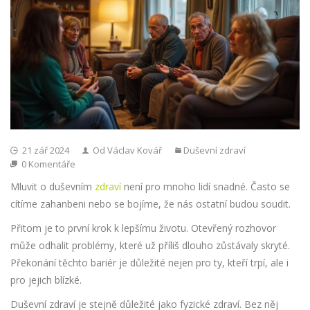
21 zář 2024
Od Václav Kovář
Duševní zdraví
0 Komentáře
Mluvit o duševním
zdraví
není pro mnoho lidí snadné. Často se
cítíme zahanbeni nebo se bojíme, že nás ostatní budou soudit.
Přitom je to první krok k lepšímu životu. Otevřený rozhovor
může odhalit problémy, které už příliš dlouho zůstávaly skryté.
Překonání těchto bariér je důležité nejen pro ty, kteří trpí, ale i
pro jejich blízké.
Duševní zdraví je stejně důležité jako fyzické zdraví. Bez něj