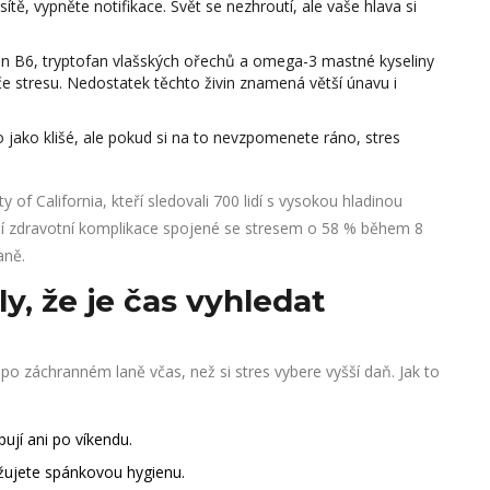
tě, vypněte notifikace. Svět se nezhroutí, ale vaše hlava si
amin B6, tryptofan vlašských ořechů a omega-3 mastné kyseliny
iče stresu. Nedostatek těchto živin znamená větší únavu i
o jako klišé, ale pokud si na to nevzpomenete ráno, stres
 of California, kteří sledovali 700 lidí s vysokou hladinou
sníží zdravotní komplikace spojené se stresem o 58 % během 8
aně.
y, že je čas vyhledat
o záchranném laně včas, než si stres vybere vyšší daň. Jak to
pují ani po víkendu.
ržujete spánkovou hygienu.