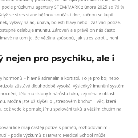
víc, podle průzkumu agentury STEM/MARK z února 2025 se 76 %
 Když se stres stane běžnou součástí dne, začnou se kupit
ek, výkyvy nálad, únava, bolesti hlavy nebo i zažívací potíže.
a postupně oslabuje imunitu. Zároveň ale právě on nás často
Zajímavé na tom je, že většina způsobů, jak stres zkrotit, není
 nejen pro psychiku, ale i
 hormonů – hlavně adrenalin a kortizol. To je pro boj nebo
 kortizolu zůstává dlouhodobě vysoká. Výsledky? Imunitní systém
ocnění, tělo má sklony k nárůstu tuku, zejména v oblasti
u. Možná jste už slyšeli o „stresovém břichu“ – věc, která
lu, což vede k pomalejšímu spalování tuků a větším chutím na
esovaní lidé mají častěji potíže s pamětí, rozhodováním i
nutí – podle výzkumů z Harvard Medical School může