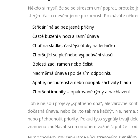
Někdo si myslí, že se se stresem umí poprat, protože je 
kterým často nevěnujeme pozornost. Poznáváte někter
Střídání nálad bez jasné příčiny
Časté buzení v noci a ranní únava
Chuť na sladké, častější útoky na ledničku
Zhoršující se pleť nebo vypadávání vlasů
Bolesti zad, ramen nebo čelisti
Nadměrná únava i po delším odpočinku
Apatie, nechutenství nebo naopak záchvaty hladu
Zhoršení imunity – opakované rýmy a nachlazení
Tohle nejsou projevy „špatného dna“, ale varovné kontrol
dočasná únava, nebo že „to tak má každý“. Ne, nemá. S
nebo přehodnotit priority. Pokud tyto sygnály trvají dél
znamená zadělávat si na mnohem vážnější potíže – od v
Mimochodem, my ženy jsme vůči stresovým signálům nác