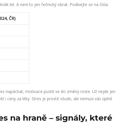
lik let. A není to jen řečnický obrat. Podívejte se na čísla:
2024, ČR)
res napáchat, motivace pustit se do změny roste. Už nejde jen
ěť i ceny za léky. Stres je prostě všude, ale nemusí vás úplně
es na hraně – signály, které