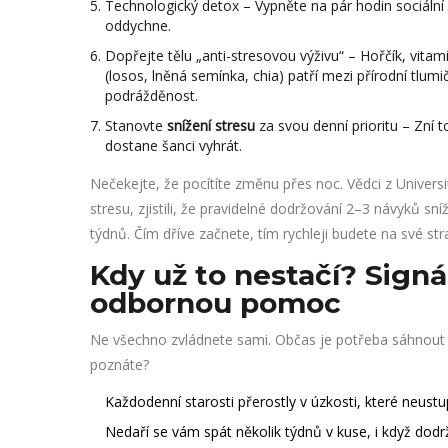
Technologický detox – Vypněte na pár hodin sociální sí
oddychne.
Dopřejte tělu „anti-stresovou výživu“ – Hořčík, vit
(losos, lněná semínka, chia) patří mezi přírodní tlum
podrážděnost.
Stanovte
snížení stresu
za svou denní prioritu – Zní t
dostane šanci vyhrát.
Nečekejte, že pocítíte změnu přes noc. Vědci z University
stresu, zjistili, že pravidelné dodržování 2–3 návyků 
týdnů. Čím dříve začnete, tím rychleji budete na své str
Kdy už to nestačí? Signál
odbornou pomoc
Ne všechno zvládnete sami. Občas je potřeba sáhnout p
poznáte?
Každodenní starosti přerostly v úzkosti, které neustu
Nedaří se vám spát několik týdnů v kuse, i když dod