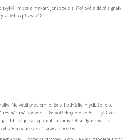
zvyklý „mlčet a makat“. Jenže tělo si říká své a dává signály,
ý z těchto příznaků?
ky. Největší problém je, že si hodně lidí myslí, že je to
tres nás má upozornit, že potřebujeme změnit styl života
e jak 14 dní, je čas zpomalit a zamyslet se. Ignorovat je
yhoření po úzkosti či srdeční potíže.
hylnější. Hormonální výkyvy v cyklu a větší zapojení emocí