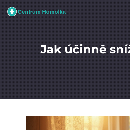
Jak účinně sníž