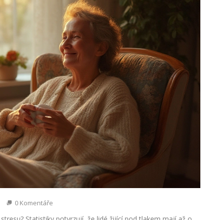
0 Komentáře
stresu? Statistiky potvrzují, že lidé žijící pod tlakem mají až o