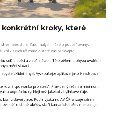
: konkrétní kroky, které
 stres neexistuje. Zato malých – často podceňovaných –
ě, kolik z nich už znáte a které vás překvapí?
ku sníží napětí a zlepší náladu. Tělo během pohybu uvolňuje
ohyb mění situaci.
abyste zklidnili mysl. Vyzkoušejte aplikace jako Headspace
se rovná „pozvánka pro stres“. Pravidelný režim a minimum
itu odpočinku rychleji než jakékoliv bylinkové čaje.
ým, komu důvěřujete. Podle výzkumu AV ČR snižuje sdílení
 „povinné“ rodinné obědy, stačí kamarádka přes messenger