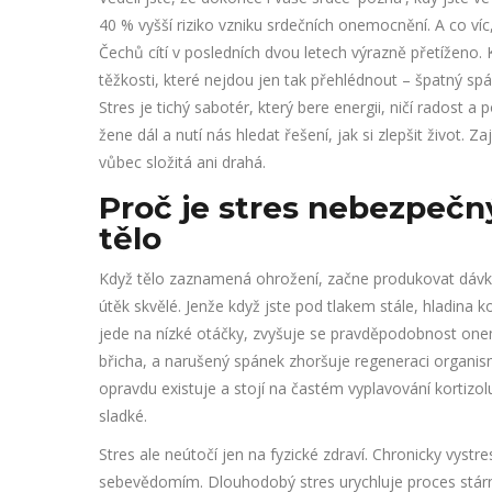
40 % vyšší riziko vzniku srdečních onemocnění. A co 
Čechů cítí v posledních dvou letech výrazně přetíženo.
těžkosti, které nejdou jen tak přehlédnout – špatný spán
Stres je tichý sabotér, který bere energii, ničí radost 
žene dál a nutí nás hledat řešení, jak si zlepšit život. 
vůbec složitá ani drahá.
Proč je stres nebezpečný
tělo
Když tělo zaznamená ohrožení, začne produkovat dávky
útěk skvělé. Jenže když jste pod tlakem stále, hladina
jede na nízké otáčky, zvyšuje se pravděpodobnost onem
břicha, a narušený spánek zhoršuje regeneraci organism
opravdu existuje a stojí na častém vyplavování kortizo
sladké.
Stres ale neútočí jen na fyzické zdraví. Chronicky vystr
sebevědomím. Dlouhodobý stres urychluje proces stár