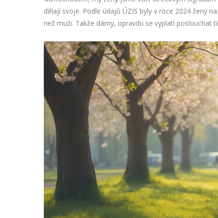
dělají svoje. Podle údajů ÚZIS byly v roce 2024 ženy n
než muži. Takže dámy, opravdu se vyplatí poslouchat těl