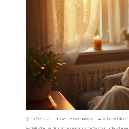
19 čec 2025
Od Simona Fialová
Duševní zdraví
Věděli jste, že dokonce i vaše srdce 'pozná', kdy jste ve 