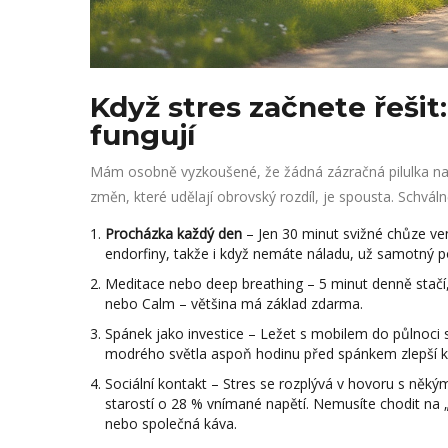
Když stres začnete řešit
fungují
Mám osobně vyzkoušené, že žádná zázračná pilulka na
změn, které udělají obrovský rozdíl, je spousta. Schváln
Procházka každý den
– Jen 30 minut svižné chůze ven
endorfiny, takže i když nemáte náladu, už samotný p
Meditace nebo deep breathing – 5 minut denně stačí, 
nebo Calm – většina má základ zdarma.
Spánek jako investice – Ležet s mobilem do půlnoci 
modrého světla aspoň hodinu před spánkem zlepší kval
Sociální kontakt – Stres se rozplývá v hovoru s něk
starostí o 28 % vnímané napětí. Nemusíte chodit na
nebo společná káva.