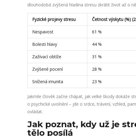
dlouhodobá zvýšená hladina stresu zkrátit život až o něko
Fyzické projevy stresu
Četnost výskytu (%) (
Nespavost
61 %
Bolesti hlavy
44 %
Zažívací obtíže
31 %
Zvýšené pocení
28 %
Snížená imunita
23 %
Jakmile člověk začne chápat, jak velké škody dokáže st
o psychické uvolnění – jde o srdce, trávení, vzhled, pam
ovládat.
Jak poznat, kdy už je str
tělo posílá