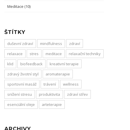
Meditace
(10)
ŠTÍTKY
duševní zdraví
mindfulness
zdraví
relaxace
stres
meditace
relaxační techniky
klid
biofeedback
kreativní terapie
zdravý životní styl
aromaterapie
sportovní masáž
trávení
wellness
snížení stresu
produktivita
zdraví střev
esenciální oleje
arteterapie
ARCHIVY