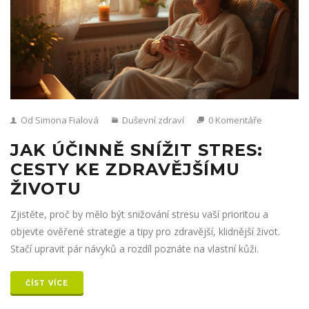
Od Simona Fialová
Duševní zdraví
0 Komentáře
JAK ÚČINNĚ SNÍŽIT STRES:
CESTY KE ZDRAVĚJŠÍMU
ŽIVOTU
Zjistěte, proč by mělo být snižování stresu vaší prioritou a
objevte ověřené strategie a tipy pro zdravější, klidnější život.
Stačí upravit pár návyků a rozdíl poznáte na vlastní kůži.
ČÍST VÍCE