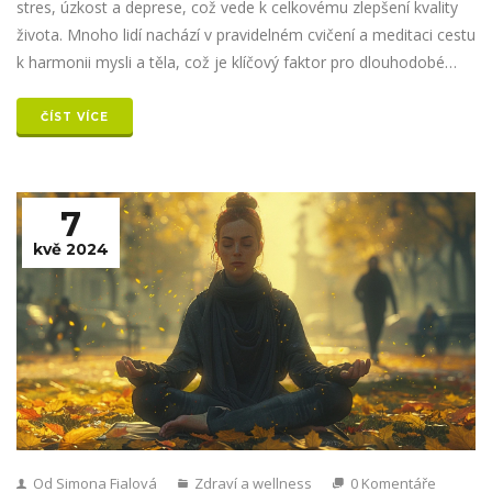
stres, úzkost a deprese, což vede k celkovému zlepšení kvality
života. Mnoho lidí nachází v pravidelném cvičení a meditaci cestu
k harmonii mysli a těla, což je klíčový faktor pro dlouhodobé
duševní zdraví. Tento článek zkoumá, jak konkrétně jóga a
meditace ovlivňují naši psychiku.
ČÍST VÍCE
7
kvě 2024
Od Simona Fialová
Zdraví a wellness
0 Komentáře