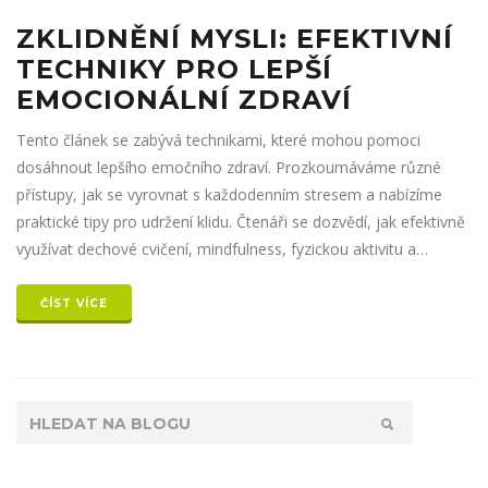
ZKLIDNĚNÍ MYSLI: EFEKTIVNÍ
TECHNIKY PRO LEPŠÍ
EMOCIONÁLNÍ ZDRAVÍ
Tento článek se zabývá technikami, které mohou pomoci
dosáhnout lepšího emočního zdraví. Prozkoumáváme různé
přístupy, jak se vyrovnat s každodenním stresem a nabízíme
praktické tipy pro udržení klidu. Čtenáři se dozvědí, jak efektivně
využívat dechové cvičení, mindfulness, fyzickou aktivitu a
správný režim spánku k dosažení vnitřního míru.
ČÍST VÍCE