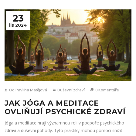
23
lis 2024
Od Pavlína Matějová
Duševní zdraví
0 Komentáře
JAK JÓGA A MEDITACE
OVLIŇUJÍ PSYCHICKÉ ZDRAVÍ
Jóga a meditace hrají významnou roli v podpoře psychického
zdraví a duševní pohody. Tyto praktiky mohou pomoci snížit