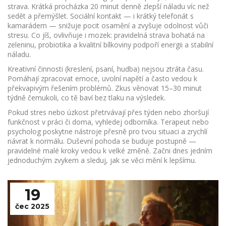
strava. Krátká procházka 20 minut denně zlepší náladu víc než
sedět a přemýšlet. Sociální kontakt — i krátký telefonát s
kamarádem — snižuje pocit osamění a zvyšuje odolnost vůči
stresu. Co jíš, ovlivňuje i mozek: pravidelná strava bohatá na
zeleninu, probiotika a kvalitní bílkoviny podpoří energii a stabilní
náladu.
Kreativní činnosti (kreslení, psaní, hudba) nejsou ztráta času.
Pomáhají zpracovat emoce, uvolní napětí a často vedou k
překvapivým řešením problémů. Zkus věnovat 15–30 minut
týdně čemukoli, co tě baví bez tlaku na výsledek.
Pokud stres nebo úzkost přetrvávají přes týden nebo zhoršují
funkčnost v práci či doma, vyhledej odborníka. Terapeut nebo
psycholog poskytne nástroje přesně pro tvou situaci a zrychlí
návrat k normálu. Duševní pohoda se buduje postupně —
pravidelné malé kroky vedou k velké změně. Začni dnes jedním
jednoduchým zvykem a sleduj, jak se věci mění k lepšímu.
19
čec 2025