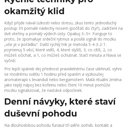
okamžitý klid
Když přijde nával úzkosti nebo stresu, zkus tento jednoduchý
postup: tři pomalé nádechy nosem (počítáš do čtyř), zadržení na
dvě vteřiny a pomalý výdech ústy. Opakuj 3–5×. Funguje to
proto, že zpomaluje srdeční rytmus a posílá signál do mozku
„vše je v pořádku“. Další rychlý trik je metoda 5-4-3-2-1:
pojmenuj 5 věcí, které vidíš, 4, které slyšíš, 3, co cítíš, 2, co
můžeš očichat, a 1, co můžeš ochutnat. Stačí minuta a hlava se
vyčistí.
Pro lepší spánek dej přednost pravidelnému čase ulehnutí, vyhni
se modrému světlu 1 hodinu před spaním a vyzkoušej
aromaterapii s levandulí nebo bergamotem. Malá rituální změna
jako teplý nápoj bez kofeinu nebo čtení 10 minut pomůže
mozku signalizovat, že nastává odpočinek.
Denní návyky, které staví
duševní pohodu
Na dlouhodobou pohodu fungují tři pilíře: pohyb, kontakt a