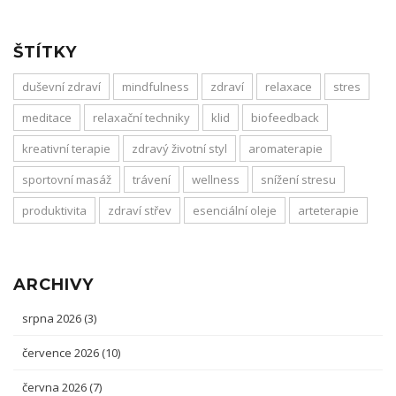
ŠTÍTKY
duševní zdraví
mindfulness
zdraví
relaxace
stres
meditace
relaxační techniky
klid
biofeedback
kreativní terapie
zdravý životní styl
aromaterapie
sportovní masáž
trávení
wellness
snížení stresu
produktivita
zdraví střev
esenciální oleje
arteterapie
ARCHIVY
srpna 2026
(3)
července 2026
(10)
června 2026
(7)