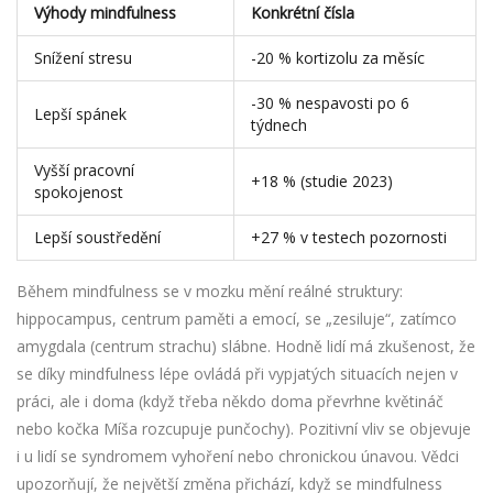
Výhody mindfulness
Konkrétní čísla
Snížení stresu
-20 % kortizolu za měsíc
-30 % nespavosti po 6
Lepší spánek
týdnech
Vyšší pracovní
+18 % (studie 2023)
spokojenost
Lepší soustředění
+27 % v testech pozornosti
Během mindfulness se v mozku mění reálné struktury:
hippocampus, centrum paměti a emocí, se „zesiluje“, zatímco
amygdala (centrum strachu) slábne. Hodně lidí má zkušenost, že
se díky mindfulness lépe ovládá při vypjatých situacích nejen v
práci, ale i doma (když třeba někdo doma převrhne květináč
nebo kočka Míša rozcupuje punčochy). Pozitivní vliv se objevuje
i u lidí se syndromem vyhoření nebo chronickou únavou. Vědci
upozorňují, že největší změna přichází, když se mindfulness