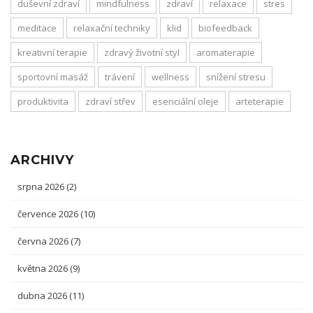
duševní zdraví
mindfulness
zdraví
relaxace
stres
meditace
relaxační techniky
klid
biofeedback
kreativní terapie
zdravý životní styl
aromaterapie
sportovní masáž
trávení
wellness
snížení stresu
produktivita
zdraví střev
esenciální oleje
arteterapie
ARCHIVY
srpna 2026
(2)
července 2026
(10)
června 2026
(7)
května 2026
(9)
dubna 2026
(11)