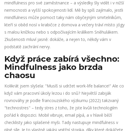
mindfulness pro své zaměstnance – a výsledky šly vidět i v nižší
nemocnosti a vyšší spokojenosti lidí. Mě by spíš zajímalo, jestli
mindfulness může pomoct taky nám obyčejným smrtelníkům,
kteří si oběd nosí v krabičce z domova a večery tráví místo jógy
s malou knížkou nebo s odpočívajícím králíkem Sněhulákem.
Zkušenosti mluví jasně: dokáže, a nejen to, někdy vám v
podstatě zachrání nervy.
Když práce zabírá všechno:
Mindfulness jako brzda
chaosu
Kolikrát jsem slyšela: "Musíš si udržet work-life balance!" Ale co
když vám pracovní úkoly lezou i do snů? Největší zabiják
rovnováhy je podle francouzského výzkumu (2022) takzvaný
"technostres" – tedy stres z toho, že jste kvůli technologiím
pořád k dispozici. Mobil vibruje, email pípá, a v hlavě běží
checklisty jako splašené myši. Tady nastupuje mindfulness v
plné síle. Je to vlastně jakási vnitřní stopka, díky které dokážete