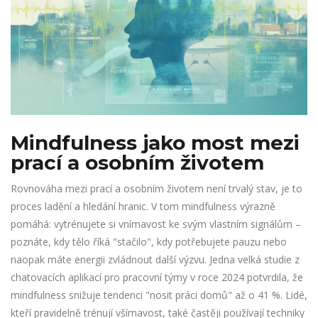
Mindfulness jako most mezi
prací a osobním životem
Rovnováha mezi prací a osobním životem není trvalý stav, je to
proces ladění a hledání hranic. V tom mindfulness výrazně
pomáhá: vytrénujete si vnímavost ke svým vlastním signálům –
poznáte, kdy tělo říká "stačilo", kdy potřebujete pauzu nebo
naopak máte energii zvládnout další výzvu. Jedna velká studie z
chatovacích aplikací pro pracovní týmy v roce 2024 potvrdila, že
mindfulness snižuje tendenci "nosit práci domů" až o 41 %. Lidé,
kteří pravidelně trénují všímavost, také častěji používají techniky