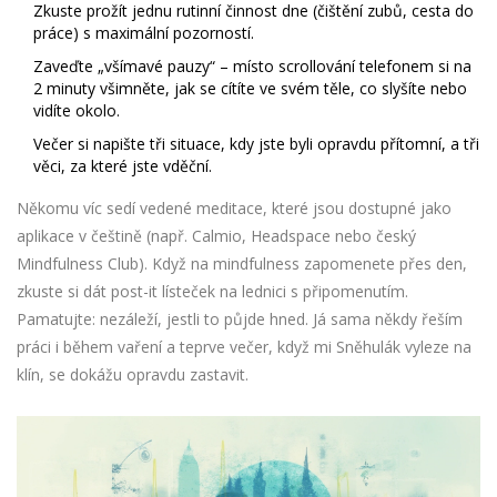
Zkuste prožít jednu rutinní činnost dne (čištění zubů, cesta do
práce) s maximální pozorností.
Zaveďte „všímavé pauzy“ – místo scrollování telefonem si na
2 minuty všimněte, jak se cítíte ve svém těle, co slyšíte nebo
vidíte okolo.
Večer si napište tři situace, kdy jste byli opravdu přítomní, a tři
věci, za které jste vděční.
Někomu víc sedí vedené meditace, které jsou dostupné jako
aplikace v češtině (např. Calmio, Headspace nebo český
Mindfulness Club). Když na mindfulness zapomenete přes den,
zkuste si dát post-it lísteček na lednici s připomenutím.
Pamatujte: nezáleží, jestli to půjde hned. Já sama někdy řeším
práci i během vaření a teprve večer, když mi Sněhulák vyleze na
klín, se dokážu opravdu zastavit.