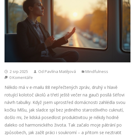
2 srp 2025
Od Pavlína Matějová
Mindfulness
0 Komentáře
Někdo má v e-mailu 88 nepřečtených zpráv, druhý v hlavě
rotující kolotoč úkolů a třetí ještě večer na gauči posílá šéfovi
návrh tabulky. Když jsem uprostřed domácnosti zahlédla svou
kočku Míšu, jak sladce spí bez jediného starostlivého cuknutí,
došlo mi, že lidská posedlost produktivitou je někdy hodně
daleko od harmonického života. Tak začalo moje pátrání po
způsobech, jak zažít práci i soukromí – a přitom se neztratit