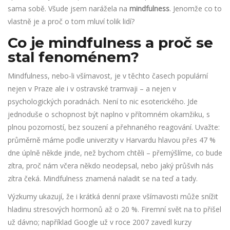
sama sobě. Všude jsem narážela na
mindfulness
. Jenomže co to
vlastně je a proč o tom mluví tolik lidí?
Co je mindfulness a proč se
stal fenoménem?
Mindfulness, nebo-li všímavost, je v těchto časech populární
nejen v Praze ale i v ostravské tramvaji – a nejen v
psychologických poradnách. Není to nic esoterického. Jde
jednoduše o schopnost být naplno v přítomném okamžiku, s
plnou pozorností, bez souzení a přehnaného reagování. Uvažte:
průměrně máme podle univerzity v Harvardu hlavou přes 47 %
dne úplně někde jinde, než bychom chtěli – přemýšlíme, co bude
zítra, proč nám včera někdo neodepsal, nebo jaký průšvih nás
zítra čeká. Mindfulness znamená naladit se na teď a tady.
Výzkumy ukazují, že i krátká denní praxe všímavosti může snížit
hladinu stresových hormonů až o 20 %. Firemní svět na to přišel
už dávno; například Google už v roce 2007 zavedl kurzy