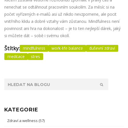
nenechat se odtáhnout pracovním soukolím. Za měsíc si na
počet vyřízených e-mailů asi už nikdo nevzpomene, ale pocit
vnitřního klidu a dobré vztahy vám zůstanou. Mindfulness není
povinnost ani hra na dokonalost – je to ten nejlepší dárek, jaký
si můžete dát – sobě i svému okolí.
Štítky:
mindfulness
work-life balance
duševní zdraví
meditace
stres
KATEGORIE
Zdraví a wellness
(57)