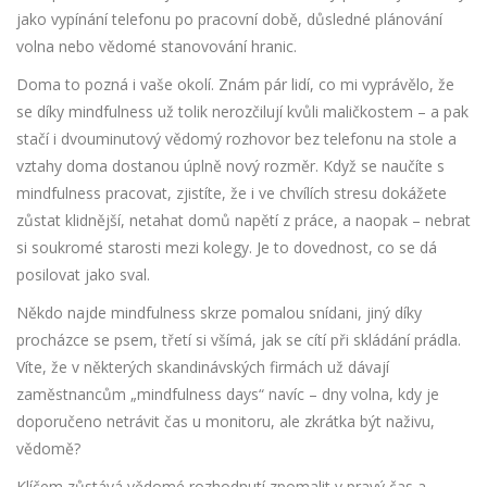
jako vypínání telefonu po pracovní době, důsledné plánování
volna nebo vědomé stanovování hranic.
Doma to pozná i vaše okolí. Znám pár lidí, co mi vyprávělo, že
se díky mindfulness už tolik nerozčilují kvůli maličkostem – a pak
stačí i dvouminutový vědomý rozhovor bez telefonu na stole a
vztahy doma dostanou úplně nový rozměr. Když se naučíte s
mindfulness pracovat, zjistíte, že i ve chvílích stresu dokážete
zůstat klidnější, netahat domů napětí z práce, a naopak – nebrat
si soukromé starosti mezi kolegy. Je to dovednost, co se dá
posilovat jako sval.
Někdo najde mindfulness skrze pomalou snídani, jiný díky
procházce se psem, třetí si všímá, jak se cítí při skládání prádla.
Víte, že v některých skandinávských firmách už dávají
zaměstnancům „mindfulness days“ navíc – dny volna, kdy je
doporučeno netrávit čas u monitoru, ale zkrátka být naživu,
vědomě?
Klíčem zůstává vědomé rozhodnutí zpomalit v pravý čas a