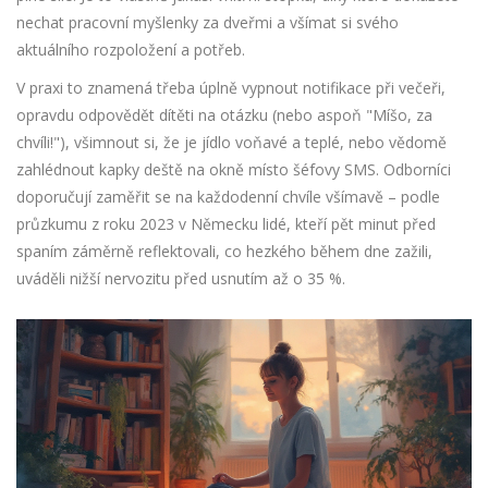
nechat pracovní myšlenky za dveřmi a všímat si svého
aktuálního rozpoložení a potřeb.
V praxi to znamená třeba úplně vypnout notifikace při večeři,
opravdu odpovědět dítěti na otázku (nebo aspoň "Míšo, za
chvíli!"), všimnout si, že je jídlo voňavé a teplé, nebo vědomě
zahlédnout kapky deště na okně místo šéfovy SMS. Odborníci
doporučují zaměřit se na každodenní chvíle všímavě – podle
průzkumu z roku 2023 v Německu lidé, kteří pět minut před
spaním záměrně reflektovali, co hezkého během dne zažili,
uváděli nižší nervozitu před usnutím až o 35 %.