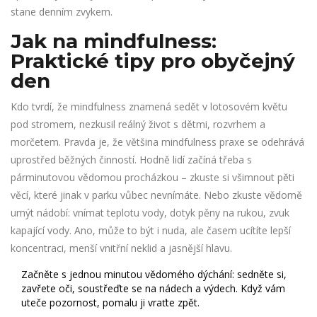
stane denním zvykem.
Jak na mindfulness:
Praktické tipy pro obyčejný
den
Kdo tvrdí, že mindfulness znamená sedět v lotosovém květu
pod stromem, nezkusil reálný život s dětmi, rozvrhem a
morčetem. Pravda je, že většina mindfulness praxe se odehrává
uprostřed běžných činností. Hodně lidí začíná třeba s
párminutovou vědomou procházkou – zkuste si všimnout pěti
věcí, které jinak v parku vůbec nevnímáte. Nebo zkuste vědomě
umýt nádobí: vnímat teplotu vody, dotyk pěny na rukou, zvuk
kapající vody. Ano, může to být i nuda, ale časem ucítíte lepší
koncentraci, menší vnitřní neklid a jasnější hlavu.
Začněte s jednou minutou vědomého dýchání: sedněte si,
zavřete oči, soustřeďte se na nádech a výdech. Když vám
uteče pozornost, pomalu ji vraťte zpět.