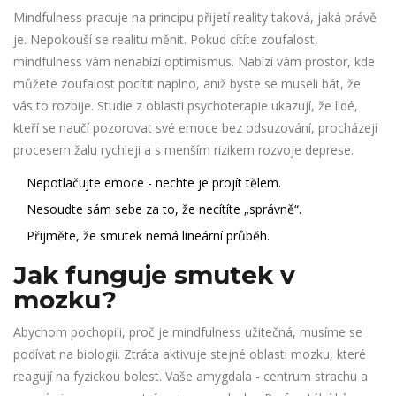
Mindfulness pracuje na principu přijetí reality taková, jaká právě
je.
Nepokouší se realitu měnit. Pokud cítíte zoufalost,
mindfulness vám nenabízí optimismus. Nabízí vám prostor, kde
můžete zoufalost pocítit naplno, aniž byste se museli bát, že
vás to rozbije. Studie z oblasti psychoterapie ukazují, že lidé,
kteří se naučí pozorovat své emoce bez odsuzování, procházejí
procesem žalu rychleji a s menším rizikem rozvoje deprese.
Nepotlačujte emoce - nechte je projít tělem.
Nesoudte sám sebe za to, že necítíte „správně“.
Přijměte, že smutek nemá lineární průběh.
Jak funguje smutek v
mozku?
Abychom pochopili, proč je mindfulness užitečná, musíme se
podívat na biologii. Ztráta aktivuje stejné oblasti mozku, které
reagují na fyzickou bolest. Vaše amygdala - centrum strachu a