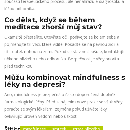
součástí terapeutického procesu, ale nenahrazuje diagnostiku a
léčbu odborníka.
Co dělat, když se během
meditace zhorší můj stav?
Okamžitě přestaňte. Otevřete oči, podívejte se kolem sebe a
pojmenujte tři věci, které vidíte. Posaďte se na pevnou židli a
cítit dotek nohou na zemi. Pokud se stav nezlepšuje, kontaktujte
někoho blízkého nebo odborníka. Bezpečnost je vždy priorita
před technikou.
Můžu kombinovat mindfulness s
léky na depresi?
Ano, mindfulness je bezpečná a často doporučená doplněk
farmakologické léčby. Před zahájením nové praxe se však vždy
poraďte se svým lékařem, zejména pokud užíváte léky
ovlivňující úroveň vědomí nebo úzkost.
Štítky:
mindfulness
smutek
ztráta blízkého