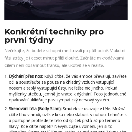
Konkrétní techniky pro
první týdny
Nečekajte, že budete schopni meditovali po půlhodině. V akutní
fázi ztráty je i deset minut příliš dlouhé. Začněte mikrodávkami.
Cílem není dosáhnout transu, ale ukotvit se v realitě.
Dýchání přes nos:
Když cítíte, že vás emoce převalují, zavřete
oči a soustřeďte se pouze na chladný vzduch vstupující
nosem a teplý vystupující ústy. Neřešte nic jiného. Pokud
myšlenky utečou, jemně je vraťte k dýchání. Toto jednoduché
opakování uklidňuje parasympatický nervový systém.
Skenování těla (Body Scan):
Smutek se usazuje v těle. Možná
cítíte tíhu v hrudi, uzlík v krku nebo slabost v nohou. Lehněte si
a postupně prohledejte tělo od špiček prstů až po temeno
hlavy. Kde cítíte napětí? Nevynucujte uvolnění. Jen si to