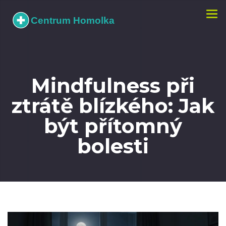
Zobr
navi
Mindfulness při
ztrátě blízkého: Jak
být přítomný
bolesti