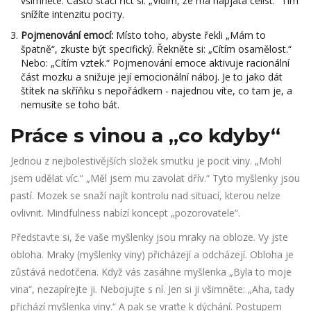
všimněte. Často stačí říct si: „Vidím, že má napjatá čelist.“ Tím
snížíte intenzitu pociту.
Pojmenování emocí:
Místo toho, abyste řekli „Mám to
špatně“, zkuste být specifický. Řekněte si: „Cítím osamělost.“
Nebo: „Cítím vztek.“ Pojmenování emoce aktivuje racionální
část mozku a snižuje její emocionální náboj. Je to jako dát
štítek na skříňku s nepořádkem - najednou víte, co tam je, a
nemusíte se toho bát.
Práce s vinou a „co kdyby“
Jednou z nejbolestivějších složek smutku je pocit viny. „Mohl
jsem udělat víc.“ „Měl jsem mu zavolat dřív.“ Tyto myšlenky jsou
pastí. Mozek se snaží najít kontrolu nad situací, kterou nelze
ovlivnit. Mindfulness nabízí koncept „pozorovatele“.
Představte si, že vaše myšlenky jsou mraky na obloze. Vy jste
obloha. Mraky (myšlenky viny) přicházejí a odcházejí. Obloha je
zůstává nedotčena. Když vás zasáhne myšlenka „Byla to moje
vina“, nezapírejte ji. Nebojujte s ní. Jen si ji všimněte: „Aha, tady
přichází myšlenka viny.“ A pak se vraťte k dýchání. Postupem