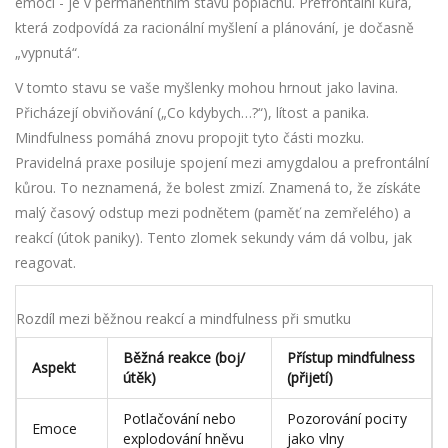
emocí - je v permanentním stavu poplachu. Prefrontální kůra,
která zodpovídá za racionální myšlení a plánování, je dočasně
„vypnutá“.
V tomto stavu se vaše myšlenky mohou hrnout jako lavina.
Přicházejí obviňování („Co kdybych…?“), lítost a panika.
Mindfulness pomáhá znovu propojit tyto části mozku.
Pravidelná praxe posiluje spojení mezi amygdalou a prefrontální
kůrou. To neznamená, že bolest zmizí. Znamená to, že získáte
malý časový odstup mezi podnětem (paměť na zemřelého) a
reakcí (útok paniky). Tento zlomek sekundy vám dá volbu, jak
reagovat.
Rozdíl mezi běžnou reakcí a mindfulness při smutku
Běžná reakce (boj/
Přístup mindfulness
Aspekt
útěk)
(přijetí)
Potlačování nebo
Pozorování pociту
Emoce
explodování hněvu
jako vlny