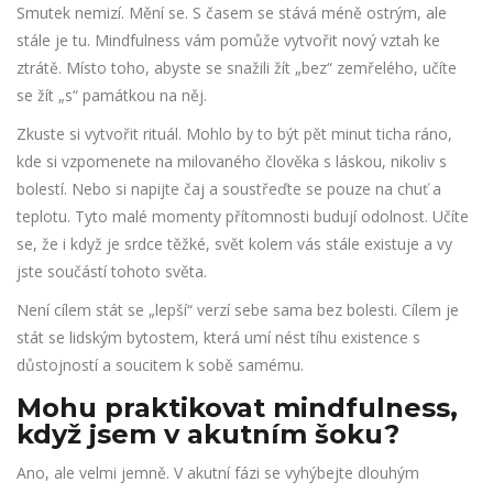
Smutek nemizí. Mění se. S časem se stává méně ostrým, ale
stále je tu. Mindfulness vám pomůže vytvořit nový vztah ke
ztrátě. Místo toho, abyste se snažili žít „bez“ zemřelého, učíte
se žít „s“ památkou na něj.
Zkuste si vytvořit rituál. Mohlo by to být pět minut ticha ráno,
kde si vzpomenete na milovaného člověka s láskou, nikoliv s
bolestí. Nebo si napijte čaj a soustřeďte se pouze na chuť a
teplotu. Tyto malé momenty přítomnosti budují odolnost. Učíte
se, že i když je srdce těžké, svět kolem vás stále existuje a vy
jste součástí tohoto světa.
Není cílem stát se „lepší“ verzí sebe sama bez bolesti. Cílem je
stát se lidským bytostem, která umí nést tíhu existence s
důstojností a soucitem k sobě samému.
Mohu praktikovat mindfulness,
když jsem v akutním šoku?
Ano, ale velmi jemně. V akutní fázi se vyhýbejte dlouhým