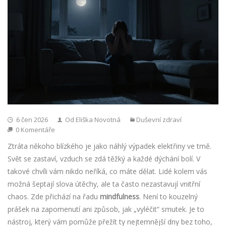
6 čen 2026
Od Eliška Novotná
Duševní zdraví
0 Komentáře
Ztráta někoho blízkého je jako náhlý výpadek elektřiny ve tmě.
Svět se zastaví, vzduch se zdá těžký a každé dýchání bolí. V
takové chvíli vám nikdo neříká, co máte dělat. Lidé kolem vás
možná šeptají slova útěchy, ale ta často nezastavují vnitřní
chaos. Zde přichází na řadu
mindfulness
. Není to kouzelný
prášek na zapomenutí ani způsob, jak „vyléčit“ smutek. Je to
nástroj, který vám pomůže přežít ty nejtemnější dny bez toho,