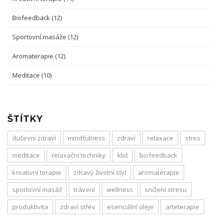
Biofeedback
(12)
Sportovní masáže
(12)
Aromaterapie
(12)
Meditace
(10)
ŠTÍTKY
duševní zdraví
mindfulness
zdraví
relaxace
stres
meditace
relaxační techniky
klid
biofeedback
kreativní terapie
zdravý životní styl
aromaterapie
sportovní masáž
trávení
wellness
snížení stresu
produktivita
zdraví střev
esenciální oleje
arteterapie