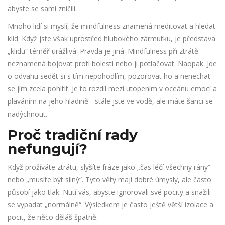
abyste se sami zničili.
Mnoho lidí si myslí, že mindfulness znamená meditovat a hledat
klid. Když jste však uprostřed hlubokého zármutku, je představa
„klidu“ téměř urážlivá. Pravda je jiná. Mindfulness při ztrátě
neznamená bojovat proti bolesti nebo ji potlačovat. Naopak. Jde
o odvahu sedět si s tím nepohodlím, pozorovat ho a nenechat
se jím zcela pohltit. Je to rozdíl mezi utopením v oceánu emocí a
plaváním na jeho hladině - stále jste ve vodě, ale máte šanci se
nadýchnout.
Proč tradiční rady
nefungují?
Když prožíváte ztrátu, slyšíte fráze jako „čas léčí všechny rány“
nebo „musíte být silný“. Tyto věty mají dobré úmysly, ale často
působí jako tlak. Nutí vás, abyste ignorovali své pocity a snažili
se vypadat „normálně“. Výsledkem je často ještě větší izolace a
pocit, že něco děláš špatně.