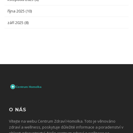
října 2025
(10)
září 2025
(8)
O NÁS
Vítejte na webu Centrum Zdraví Homolka. Toto je věnováno
zdraví a wellness, poskytuje důležité informace a poradenství v