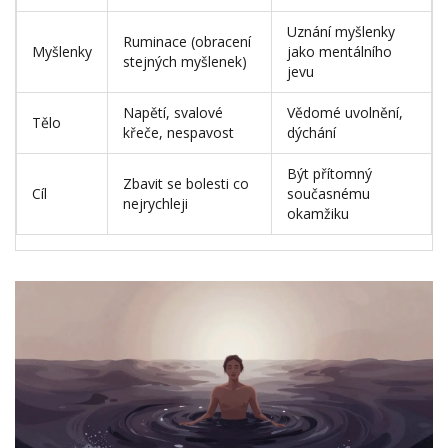
Uznání myšlenky
Ruminace (obracení
Myšlenky
jako mentálního
stejných myšlenek)
jevu
Napětí, svalové
Vědomé uvolnění,
Tělo
křeče, nespavost
dýchání
Být přítomný
Zbavit se bolesti co
Cíl
současnému
nejrychleji
okamžiku