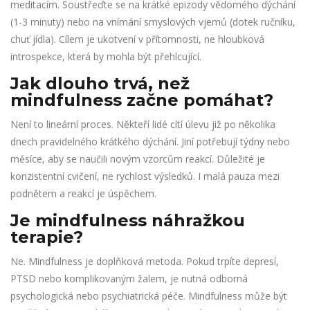
meditacím. Soustřeďte se na krátké epizody vědomého dýchání
(1-3 minuty) nebo na vnímání smyslových vjemů (dotek ručníku,
chuť jídla). Cílem je ukotvení v přítomnosti, ne hloubková
introspekce, která by mohla být přehlcující.
Jak dlouho trvá, než
mindfulness začne pomáhat?
Není to lineární proces. Někteří lidé cítí úlevu již po několika
dnech pravidelného krátkého dýchání. Jiní potřebují týdny nebo
měsíce, aby se naučili novým vzorcům reakcí. Důležité je
konzistentní cvičení, ne rychlost výsledků. I malá pauza mezi
podnětem a reakcí je úspěchem.
Je mindfulness náhražkou
terapie?
Ne. Mindfulness je doplňková metoda. Pokud trpíte depresí,
PTSD nebo komplikovaným žalem, je nutná odborná
psychologická nebo psychiatrická péče. Mindfulness může být