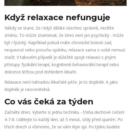
Když relaxace nefunguje
Někdy se stane, že i když děláte všechno správně, necítíte
změnu. To může znamenat, že stres není jen psychický - může
být i fyzický. Například pokud máte chronické bolesti zad,
nespavost nebo poruchu spánku, relaxace sama o sobě nemusí
stačit. V takovém případě je důležité spojit relaxaci s jinými
přístupy: fyzikální terapií, kognitivně-behaviorální terapií nebo
dokonce léčbou pod dohledem lékaře.
Relaxace není nahradou lékařské péče. Je to doplněk. A jako
doplněk je neocenitelná.
Co vás čeká za týden
Začněte dnes. Vyberte si jednu techniku - třeba dechové cvičení
4-7-8. Udělejte to každý den, až 5 minut, vždy před spaním. Po
třech dnech si všimnete, že se vám lépe spí. Po týdnu budete