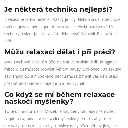
Je některá technika nejlepší?
Neexistuje jedna nejlepší. Každý je jiný. Někdo si užije dechové
cvičení, jiný se uvolní jen při procházce. Vyzkoušejte dvě-tři
techniky a sledujte, která vám dělá největší rozdíl. Pak se k ní
držte.
Můžu relaxaci dělat i při práci?
Ano. Dechové cvičení můžete dělat ve stolním židli. Imaginaci
místa klidu můžete provést během pauzy. Dokonce i 30 sekund
zavřených očí a hlubokého dechu může změnit váš den. Stačí
přestat dělat víc věcí najednou a jen dýchat.
Co když se mi během relaxace
naskočí myšlenky?
To je úplně normální. Mozek je navržený tak, aby přemýšlel.
Nejde o to, aby jste zastavili myšlenky. Jde o to, abyste je
nechali procházet, jako by to byly mraky. Všimněte si jich, ale