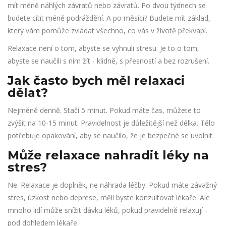
mít méně náhlých závratů nebo závratů. Po dvou týdnech se
budete cítit méně podráždění. A po měsíci? Budete mít základ,
který vám pomůže zvládat všechno, co vás v životě překvapí.
Relaxace není o tom, abyste se vyhnuli stresu. Je to o tom,
abyste se naučili s ním žít - klidně, s přesností a bez rozrušení.
Jak často bych měl relaxaci
dělat?
Nejméně denně. Stačí 5 minut. Pokud máte čas, můžete to
zvýšit na 10-15 minut. Pravidelnost je důležitější než délka. Tělo
potřebuje opakování, aby se naučilo, že je bezpečné se uvolnit.
Může relaxace nahradit léky na
stres?
Ne. Relaxace je doplněk, ne náhrada léčby. Pokud máte závažný
stres, úzkost nebo deprese, měli byste konzultovat lékaře. Ale
mnoho lidí může snížit dávku léků, pokud pravidelně relaxují -
pod dohledem lékaře.