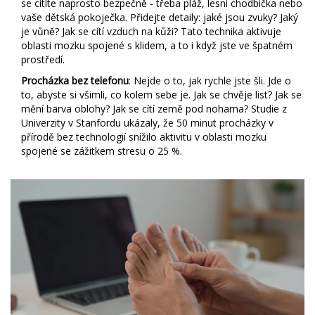
se cítíte naprosto bezpečně - třeba pláž, lesní chodbička nebo
vaše dětská pokoječka. Přidejte detaily: jaké jsou zvuky? Jaký
je vůně? Jak se cítí vzduch na kůži? Tato technika aktivuje
oblasti mozku spojené s klidem, a to i když jste ve špatném
prostředí.
Procházka bez telefonu
: Nejde o to, jak rychle jste šli. Jde o
to, abyste si všimli, co kolem sebe je. Jak se chvěje list? Jak se
mění barva oblohy? Jak se cítí země pod nohama? Studie z
Univerzity v Stanfordu ukázaly, že 50 minut procházky v
přírodě bez technologií snížilo aktivitu v oblasti mozku
spojené se zážitkem stresu o 25 %.