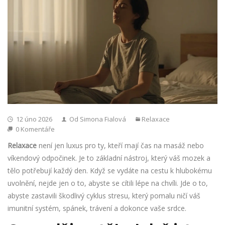
12 úno 2026
Od Simona Fialová
Relaxace
0 Komentáře
Relaxace
není jen luxus pro ty, kteří mají čas na masáž nebo
víkendový odpočinek. Je to základní nástroj, který váš mozek a
tělo potřebují každý den. Když se vydáte na cestu k hlubokému
uvolnění, nejde jen o to, abyste se cítili lépe na chvíli. Jde o to,
abyste zastavili škodlivý cyklus stresu, který pomalu ničí váš
imunitní systém, spánek, trávení a dokonce vaše srdce.