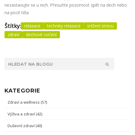
nezastavujte se u nich. Přesuňte pozornost zpět na dech nebo
na pocit těla.
Štítky:
relaxace
techniky relaxace
snížení stresu
zdraví
dechové cvičení
KATEGORIE
Zdraví a wellness
(57)
Výživa a zdraví
(42)
Duševní zdraví
(40)