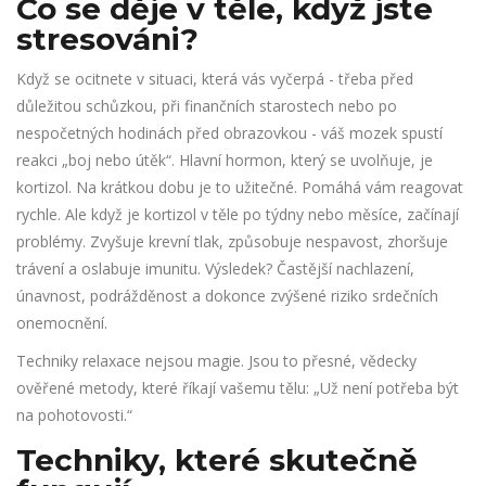
Co se děje v těle, když jste
stresováni?
Když se ocitnete v situaci, která vás vyčerpá - třeba před
důležitou schůzkou, při finančních starostech nebo po
nespočetných hodinách před obrazovkou - váš mozek spustí
reakci „boj nebo útěk“. Hlavní hormon, který se uvolňuje, je
kortizol. Na krátkou dobu je to užitečné. Pomáhá vám reagovat
rychle. Ale když je kortizol v těle po týdny nebo měsíce, začínají
problémy. Zvyšuje krevní tlak, způsobuje nespavost, zhoršuje
trávení a oslabuje imunitu. Výsledek? Častější nachlazení,
únavnost, podrážděnost a dokonce zvýšené riziko srdečních
onemocnění.
Techniky relaxace nejsou magie. Jsou to přesné, vědecky
ověřené metody, které říkají vašemu tělu: „Už není potřeba být
na pohotovosti.“
Techniky, které skutečně