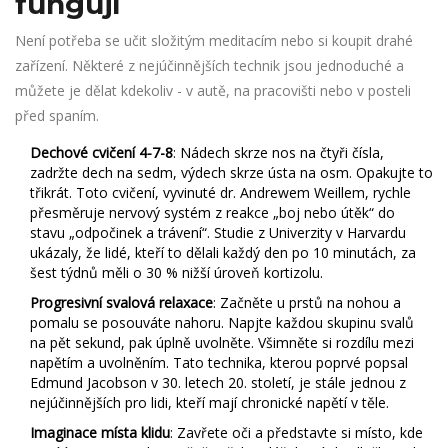
fungují
Není potřeba se učit složitým meditacím nebo si koupit drahé
zařízení. Některé z nejúčinnějších technik jsou jednoduché a
můžete je dělat kdekoliv - v autě, na pracovišti nebo v posteli
před spaním.
Dechové cvičení 4-7-8
: Nádech skrze nos na čtyři čísla,
zadržte dech na sedm, výdech skrze ústa na osm. Opakujte to
třikrát. Toto cvičení, vyvinuté dr. Andrewem Weillem, rychle
přesměruje nervový systém z reakce „boj nebo útěk“ do
stavu „odpočinek a trávení“. Studie z Univerzity v Harvardu
ukázaly, že lidé, kteří to dělali každý den po 10 minutách, za
šest týdnů měli o 30 % nižší úroveň kortizolu.
Progresivní svalová relaxace
: Začněte u prstů na nohou a
pomalu se posouváte nahoru. Napjte každou skupinu svalů
na pět sekund, pak úplně uvolněte. Všimněte si rozdílu mezi
napětím a uvolněním. Tato technika, kterou poprvé popsal
Edmund Jacobson v 30. letech 20. století, je stále jednou z
nejúčinnějších pro lidi, kteří mají chronické napětí v těle.
Imaginace místa klidu
: Zavřete oči a představte si místo, kde