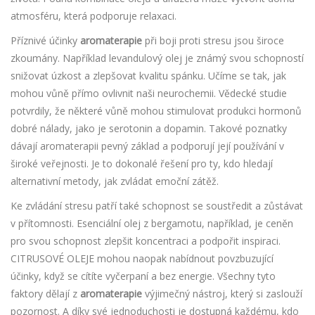
atmosféru, která podporuje relaxaci.
Příznivé účinky
aromaterapie
při boji proti stresu jsou široce
zkoumány. Například levandulový olej je známý svou schopností
snižovat úzkost a zlepšovat kvalitu spánku. Učíme se tak, jak
mohou vůně přímo ovlivnit naši neurochemii. Vědecké studie
potvrdily, že některé vůně mohou stimulovat produkci hormonů
dobré nálady, jako je serotonin a dopamin. Takové poznatky
dávají aromaterapii pevný základ a podporují její používání v
široké veřejnosti. Je to dokonalé řešení pro ty, kdo hledají
alternativní metody, jak zvládat emoční zátěž.
Ke zvládání stresu patří také schopnost se soustředit a zůstávat
v přítomnosti. Esenciální olej z bergamotu, například, je ceněn
pro svou schopnost zlepšit koncentraci a podpořit inspiraci.
CITRUSOVÉ OLEJE mohou naopak nabídnout povzbuzující
účinky, když se cítíte vyčerpaní a bez energie. Všechny tyto
faktory dělají z
aromaterapie
výjimečný nástroj, který si zaslouží
pozornost. A díky své jednoduchosti je dostupná každému, kdo