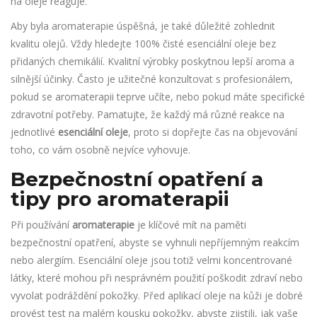
na oleje reaguje.
Aby byla aromaterapie úspěšná, je také důležité zohlednit
kvalitu olejů. Vždy hledejte 100% čisté esenciální oleje bez
přidaných chemikálií. Kvalitní výrobky poskytnou lepší aroma a
silnější účinky. Často je užitečné konzultovat s profesionálem,
pokud se aromaterapii teprve učíte, nebo pokud máte specifické
zdravotní potřeby. Pamatujte, že každý má různé reakce na
jednotlivé
esenciální oleje
, proto si dopřejte čas na objevování
toho, co vám osobně nejvíce vyhovuje.
Bezpečnostní opatření a
tipy pro aromaterapii
Při používání
aromaterapie
je klíčové mít na paměti
bezpečnostní opatření, abyste se vyhnuli nepříjemným reakcím
nebo alergiím. Esenciální oleje jsou totiž velmi koncentrované
látky, které mohou při nesprávném použití poškodit zdraví nebo
vyvolat podráždění pokožky. Před aplikací oleje na kůži je dobré
provést test na malém kousku pokožky, abyste zjistili, jak vaše