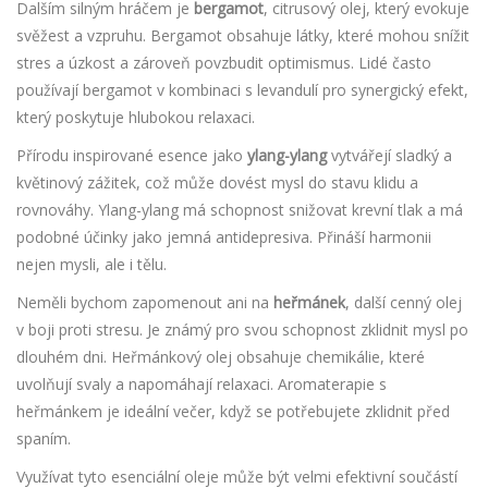
Dalším silným hráčem je
bergamot
, citrusový olej, který evokuje
svěžest a vzpruhu. Bergamot obsahuje látky, které mohou snížit
stres a úzkost a zároveň povzbudit optimismus. Lidé často
používají bergamot v kombinaci s levandulí pro synergický efekt,
který poskytuje hlubokou relaxaci.
Přírodu inspirované esence jako
ylang-ylang
vytvářejí sladký a
květinový zážitek, což může dovést mysl do stavu klidu a
rovnováhy. Ylang-ylang má schopnost snižovat krevní tlak a má
podobné účinky jako jemná antidepresiva. Přináší harmonii
nejen mysli, ale i tělu.
Neměli bychom zapomenout ani na
heřmánek
, další cenný olej
v boji proti stresu. Je známý pro svou schopnost zklidnit mysl po
dlouhém dni. Heřmánkový olej obsahuje chemikálie, které
uvolňují svaly a napomáhají relaxaci. Aromaterapie s
heřmánkem je ideální večer, když se potřebujete zklidnit před
spaním.
Využívat tyto esenciální oleje může být velmi efektivní součástí