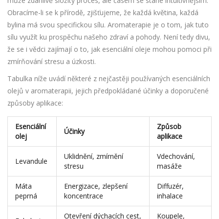
může zdánlivě složitý proces, ale časem se stane intuitivnějším.
Obracíme-li se k přírodě, zjišťujeme, že každá květina, každá
bylina má svou specifickou sílu. Aromaterapie je o tom, jak tuto
sílu využít ku prospěchu našeho zdraví a pohody. Není tedy divu,
že se i vědci zajímají o to, jak esenciální oleje mohou pomoci při
zmírňování stresu a úzkosti.
Tabulka níže uvádí některé z nejčastěji používaných esenciálních
olejů v aromaterapii, jejich předpokládané účinky a doporučené
způsoby aplikace:
Esenciální
Způsob
Účinky
olej
aplikace
Uklidnění, zmírnění
Vdechování,
Levandule
stresu
masáže
Máta
Energizace, zlepšení
Diffuzér,
peprná
koncentrace
inhalace
Otevření dýchacích cest,
Koupele,