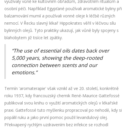
využívaly vůně ke kultovním obřadům, zdravotním rituálům a
osobní péči. Například Egypťané používali aromatické byliny při
balzamování mumií a používali vonné oleje k léčbě různých
nemocí. V Řecku slavný lékař Hippokrates věřil v léčivou sílu
bylinných olejů. Tyto praktiky ukazují, jak vůně byly spojeny s
blahobytem již tisíce let zpátky.
“The use of essential oils dates back over
5,000 years, showing the deep-rooted
connection between scents and our
emotions.”
Termín 'aromaterapie' však vznikl až ve 20. století, konkrétně
roku 1937, kdy francouzský chemik René-Maurice Gattefossé
publikoval svou knihu o využití aromatických olejů v lékařské
praxi. Gattefossé tuto myšlenku propracoval po nehodě, kdy si
popálil ruku a jako první pomoc použil levandulový olej.
Překvapený rychlým uzdravením bez infekce se rozhodl