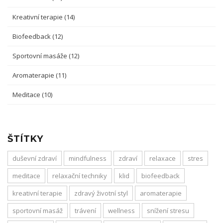
Kreativní terapie
(14)
Biofeedback
(12)
Sportovní masáže
(12)
Aromaterapie
(11)
Meditace
(10)
ŠTÍTKY
duševní zdraví
mindfulness
zdraví
relaxace
stres
meditace
relaxační techniky
klid
biofeedback
kreativní terapie
zdravý životní styl
aromaterapie
sportovní masáž
trávení
wellness
snížení stresu