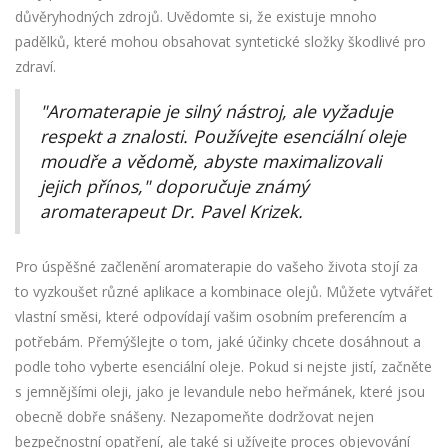
důvěryhodných zdrojů. Uvědomte si, že existuje mnoho
padělků, které mohou obsahovat syntetické složky škodlivé pro
zdraví.
"Aromaterapie je silný nástroj, ale vyžaduje
respekt a znalosti. Používejte esenciální oleje
moudře a vědomě, abyste maximalizovali
jejich přínos," doporučuje známý
aromaterapeut Dr. Pavel Krizek.
Pro úspěšné začlenění aromaterapie do vašeho života stojí za
to vyzkoušet různé aplikace a kombinace olejů. Můžete vytvářet
vlastní směsi, které odpovídají vašim osobním preferencím a
potřebám. Přemýšlejte o tom, jaké účinky chcete dosáhnout a
podle toho vyberte esenciální oleje. Pokud si nejste jistí, začněte
s jemnějšími oleji, jako je levandule nebo heřmánek, které jsou
obecně dobře snášeny. Nezapomeňte dodržovat nejen
bezpečnostní opatření, ale také si užívejte proces objevování