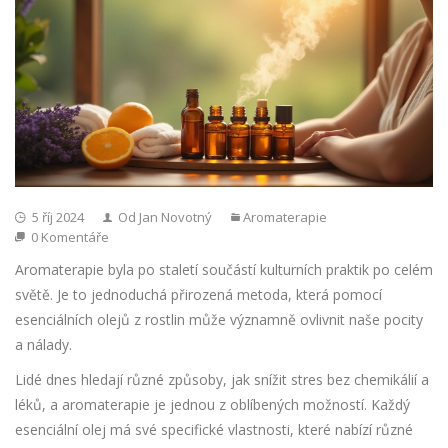
5 říj 2024
Od Jan Novotný
Aromaterapie
0 Komentáře
Aromaterapie byla po staletí součástí kulturních praktik po celém
světě. Je to jednoduchá přirozená metoda, která pomocí
esenciálních olejů z rostlin může významně ovlivnit naše pocity
a nálady.
Lidé dnes hledají různé způsoby, jak snížit stres bez chemikálií a
léků, a aromaterapie je jednou z oblíbených možností. Každý
esenciální olej má své specifické vlastnosti, které nabízí různé