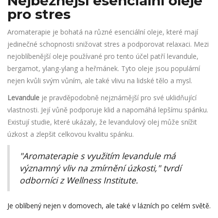
Nejběžnější esenciální oleje
pro stres
Aromaterapie je bohatá na různé esenciální oleje, které mají
jedinečné schopnosti snižovat stres a podporovat relaxaci. Mezi
nejoblíbenější oleje používané pro tento účel patří levandule,
bergamot, ylang-ylang a heřmánek. Tyto oleje jsou populární
nejen kvůli svým vůním, ale také vlivu na lidské tělo a mysl.
Levandule
je pravděpodobně nejznámější pro své uklidňující
vlastnosti. Její vůně podporuje klid a napomáhá lepšímu spánku.
Existují studie, které ukázaly, že levandulový olej může snížit
úzkost a zlepšit celkovou kvalitu spánku.
"Aromaterapie s využitím levandule má
významný vliv na zmírnění úzkosti," tvrdí
odborníci z Wellness Institute.
Je oblíbený nejen v domovech, ale také v lázních po celém světě.