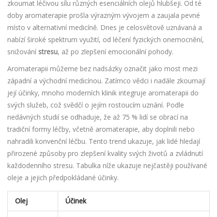
zkoumat léčivou sílu různých esenciálních olejů hlubšeji. Od té
doby aromaterapie prošla výrazným vývojem a zaujala pevné
místo v alternativní medicíně. Dnes je celosvětově uznávaná a
nabízí široké spektrum využití, od léčení fyzických onemocnění,
snižování
stresu
, až po zlepšení emocionální pohody.
Aromaterapii můžeme bez nadsázky označit jako most mezi
západní a východní medicínou. Zatímco vědci i nadále zkoumají
její účinky, mnoho moderních klinik integruje aromaterapii do
svých služeb, což svědčí o jejím rostoucím uznání. Podle
nedávných studií se odhaduje, že až 75 % lidí se obrací na
tradiční formy léčby, včetně aromaterapie, aby doplnili nebo
nahradili konvenční léčbu. Tento trend ukazuje, jak lidé hledají
přirozené způsoby pro zlepšení kvality svých životů a zvládnutí
každodenního stresu. Tabulka níže ukazuje nejčastěji používané
oleje a jejich předpokládané účinky.
Olej
Účinek