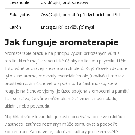
Levandule
Uklidňující, protistresový
Eukalyptus
Osvěžující, pomáhá při dýchacích potížích
Citrón
Energizující, osvěžující mysl
Jak funguje aromaterapie
Aromaterapie pracuje na principu využití přirozených vůní z
rostlin, které mají terapeutické účinky na lidskou psychiku i tělo.
Tyto vůně pocházejí z esenciálních olejů. Když člověk vdechuje
tyto silné aroma, molekuly esenciálních olejů ovlivňují mozek
prostřednictvím čichového systému. Ta část mozku, která
reaguje na čichové vjemy, je úzce spojena s emocemi a pamětí.
Tak se stává, že vůně může okamžitě změnit naši náladu,
uklidnit nebo povzbudit.
Například vůně levandule je často používána pro své uklidňující
vlastnosti, zatímco rozmarýn může stimulovat a podpořit
koncentraci. Zajímavé je, jak různé kultury po celém světě