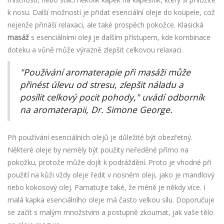
k nosu. Další možností je přidat esenciální oleje do koupele, což
nejenže přináší relaxaci, ale také prospěch pokožce. Klasická
masáž
s esenciálními oleji je dalším přístupem, kde kombinace
doteku a vůně může výrazně zlepšit celkovou relaxaci.
"Používání aromaterapie při masáži může
přinést úlevu od stresu, zlepšit náladu a
posílit celkový pocit pohody," uvádí odborník
na aromaterapii, Dr. Simone George.
Při používání esenciálních olejů je důležité být obezřetný.
Některé oleje by neměly být použity neředěné přímo na
pokožku, protože může dojít k podráždění. Proto je vhodné při
použití na kůži vždy oleje ředit v nosném oleji, jako je mandlový
nebo kokosový olej. Pamatujte také, že méně je někdy více. I
malá kapka esenciálního oleje má často velkou sílu. Doporučuje
se začít s malým množstvím a postupně zkoumat, jak vaše tělo