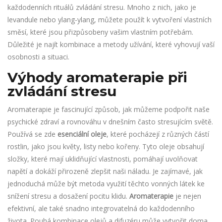
každodenních rituálů zvládání stresu. Mnoho z nich, jako je
levandule nebo ylang-ylang, můžete použít k vytvoření vlastních
směsí, které jsou přizpůsobeny vašim vlastním potřebám.
Důležité je najít kombinace a metody užívání, které vyhovují vaší
osobnosti a situaci.
Výhody aromaterapie při
zvládání stresu
Aromaterapie je fascinující způsob, jak můžeme podpořit naše
psychické zdraví a rovnováhu v dnešním často stresujícím světě.
Používá se zde
esenciální oleje
, které pocházejí z různých částí
rostlin, jako jsou květy, listy nebo kořeny. Tyto oleje obsahují
složky, které mají uklidňující vlastnosti, pomáhají uvolňovat
napětí a dokáží přirozeně zlepšit naši náladu. Je zajímavé, jak
jednoduchá může být metoda využití těchto vonných látek ke
snížení stresu a dosažení pocitu klidu.
Aromaterapie
je nejen
efektivní, ale také snadno integrovatelná do každodenního
života. Pouhá kombinace olejů a difuzéru může vytvořit doma