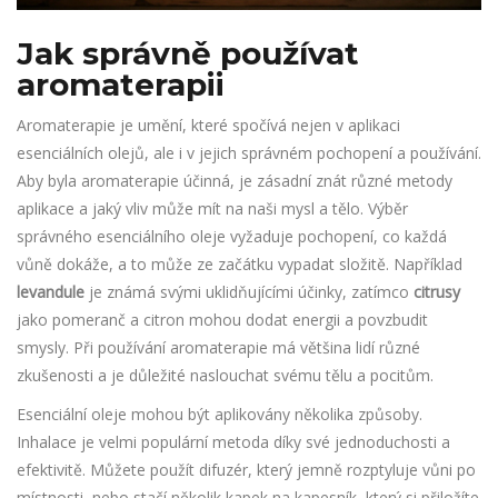
Jak správně používat
aromaterapii
Aromaterapie je umění, které spočívá nejen v aplikaci
esenciálních olejů, ale i v jejich správném pochopení a používání.
Aby byla aromaterapie účinná, je zásadní znát různé metody
aplikace a jaký vliv může mít na naši mysl a tělo. Výběr
správného esenciálního oleje vyžaduje pochopení, co každá
vůně dokáže, a to může ze začátku vypadat složitě. Například
levandule
je známá svými uklidňujícími účinky, zatímco
citrusy
jako pomeranč a citron mohou dodat energii a povzbudit
smysly. Při používání aromaterapie má většina lidí různé
zkušenosti a je důležité naslouchat svému tělu a pocitům.
Esenciální oleje mohou být aplikovány několika způsoby.
Inhalace je velmi populární metoda díky své jednoduchosti a
efektivitě. Můžete použít difuzér, který jemně rozptyluje vůni po
místnosti, nebo stačí několik kapek na kapesník, který si přiložíte