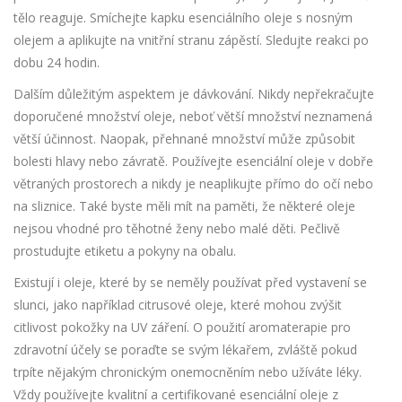
tělo reaguje. Smíchejte kapku esenciálního oleje s nosným
olejem a aplikujte na vnitřní stranu zápěstí. Sledujte reakci po
dobu 24 hodin.
Dalším důležitým aspektem je dávkování. Nikdy nepřekračujte
doporučené množství oleje, neboť větší množství neznamená
větší účinnost. Naopak, přehnané množství může způsobit
bolesti hlavy nebo závratě. Používejte esenciální oleje v dobře
větraných prostorech a nikdy je neaplikujte přímo do očí nebo
na sliznice. Také byste měli mít na paměti, že některé oleje
nejsou vhodné pro těhotné ženy nebo malé děti. Pečlivě
prostudujte etiketu a pokyny na obalu.
Existují i oleje, které by se neměly používat před vystavení se
slunci, jako například citrusové oleje, které mohou zvýšit
citlivost pokožky na UV záření. O použití aromaterapie pro
zdravotní účely se poraďte se svým lékařem, zvláště pokud
trpíte nějakým chronickým onemocněním nebo užíváte léky.
Vždy používejte kvalitní a certifikované esenciální oleje z