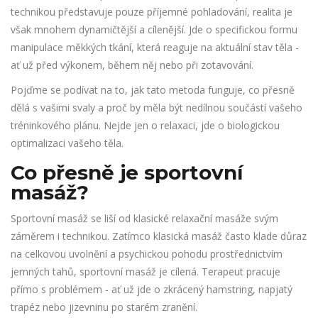
technikou představuje pouze příjemné pohladování, realita je
však mnohem dynamičtější a cílenější. Jde o specifickou formu
manipulace měkkých tkání, která reaguje na aktuální stav těla -
ať už před výkonem, během něj nebo při zotavování.
Pojďme se podívat na to, jak tato metoda funguje, co přesně
dělá s vašimi svaly a proč by měla být nedílnou součástí vašeho
tréninkového plánu. Nejde jen o relaxaci, jde o biologickou
optimalizaci vašeho těla.
Co přesně je sportovní
masáž?
Sportovní masáž se liší od klasické relaxační masáže svým
záměrem i technikou. Zatímco klasická masáž často klade důraz
na celkovou uvolnění a psychickou pohodu prostřednictvím
jemných tahů, sportovní masáž je cílená. Terapeut pracuje
přímo s problémem - ať už jde o zkrácený hamstring, napjatý
trapéz nebo jizevninu po starém zranění.