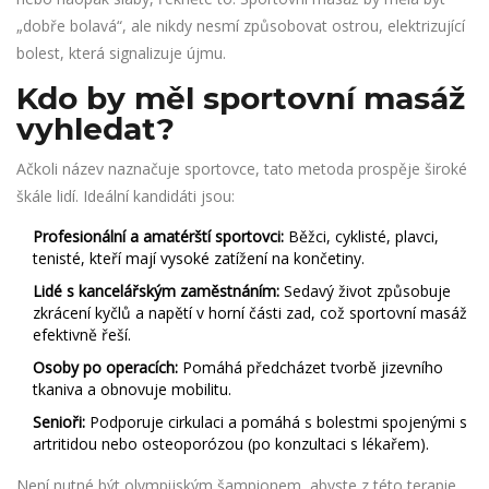
„dobře bolavá“, ale nikdy nesmí způsobovat ostrou, elektrizující
bolest, která signalizuje újmu.
Kdo by měl sportovní masáž
vyhledat?
Ačkoli název naznačuje sportovce, tato metoda prospěje široké
škále lidí. Ideální kandidáti jsou:
Profesionální a amatérští sportovci:
Běžci, cyklisté, plavci,
tenisté, kteří mají vysoké zatížení na končetiny.
Lidé s kancelářským zaměstnáním:
Sedavý život způsobuje
zkrácení kyčlů a napětí v horní části zad, což sportovní masáž
efektivně řeší.
Osoby po operacích:
Pomáhá předcházet tvorbě jizevního
tkaniva a obnovuje mobilitu.
Senioři:
Podporuje cirkulaci a pomáhá s bolestmi spojenými s
artritidou nebo osteoporózou (po konzultaci s lékařem).
Není nutné být olympijským šampionem, abyste z této terapie