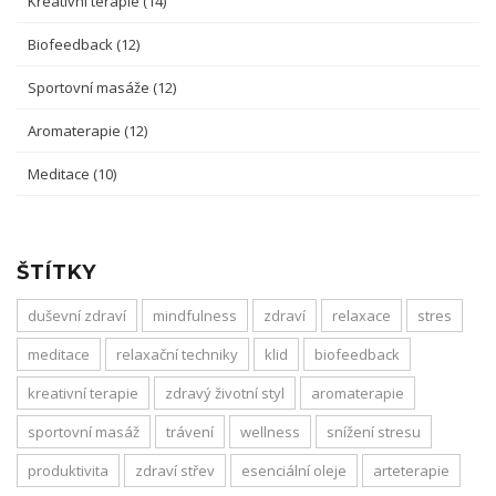
Kreativní terapie
(14)
Biofeedback
(12)
Sportovní masáže
(12)
Aromaterapie
(12)
Meditace
(10)
ŠTÍTKY
duševní zdraví
mindfulness
zdraví
relaxace
stres
meditace
relaxační techniky
klid
biofeedback
kreativní terapie
zdravý životní styl
aromaterapie
sportovní masáž
trávení
wellness
snížení stresu
produktivita
zdraví střev
esenciální oleje
arteterapie