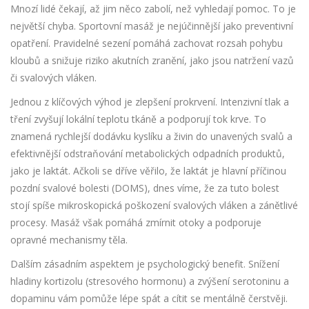
Mnozí lidé čekají, až jim něco zabolí, než vyhledají pomoc. To je
největší chyba. Sportovní masáž je nejúčinnější jako preventivní
opatření. Pravidelné sezení pomáhá zachovat rozsah pohybu
kloubů a snižuje riziko akutních zranění, jako jsou natržení vazů
či svalových vláken.
Jednou z klíčových výhod je zlepšení prokrvení. Intenzivní tlak a
tření zvyšují lokální teplotu tkáně a podporují tok krve. To
znamená rychlejší dodávku kyslíku a živin do unavených svalů a
efektivnější odstraňování metabolických odpadních produktů,
jako je laktát. Ačkoli se dříve věřilo, že laktát je hlavní příčinou
pozdní svalové bolesti (DOMS), dnes víme, že za tuto bolest
stojí spíše mikroskopická poškození svalových vláken a zánětlivé
procesy. Masáž však pomáhá zmírnit otoky a podporuje
opravné mechanismy těla.
Dalším zásadním aspektem je psychologický benefit. Snížení
hladiny kortizolu (stresového hormonu) a zvýšení serotoninu a
dopaminu vám pomůže lépe spát a cítit se mentálně čerstvěji.