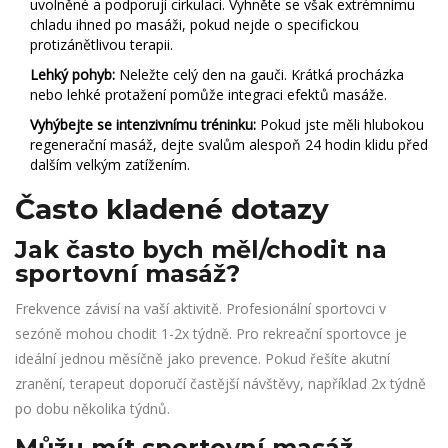
uvolněné a podporují cirkulaci. Vyhněte se však extrémnímu
chladu ihned po masáži, pokud nejde o specifickou
protizánětlivou terapii.
Lehký pohyb:
Neležte celý den na gauči. Krátká procházka
nebo lehké protažení pomůže integraci efektů masáže.
Vyhýbejte se intenzivnímu tréninku:
Pokud jste měli hlubokou
regenerační masáž, dejte svalům alespoň 24 hodin klidu před
dalším velkým zatížením.
Často kladené dotazy
Jak často bych měl/chodit na
sportovní masáž?
Frekvence závisí na vaší aktivitě. Profesionální sportovci v
sezóně mohou chodit 1-2x týdně. Pro rekreační sportovce je
ideální jednou měsíčně jako prevence. Pokud řešíte akutní
zranění, terapeut doporučí častější návštěvy, například 2x týdně
po dobu několika týdnů.
Můžu mít sportovní masáž,