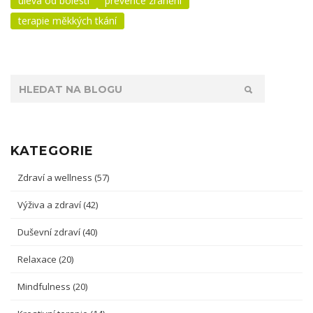
úleva od bolesti
prevence zranění
terapie měkkých tkání
KATEGORIE
Zdraví a wellness
(57)
Výživa a zdraví
(42)
Duševní zdraví
(40)
Relaxace
(20)
Mindfulness
(20)