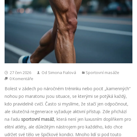
27 čen 2026
Od Simona Fialová
Sportovní masáže
0 Komentáře
Bolest v zádech po náročném tréninku nebo pocit „kamenných“
nohou po maratonu jsou situace, se kterými se potýká každý,
kdo pravidelně cvičí. Často si myslíme, že stačí jen odpočinout,
ale skutečná regenerace vyžaduje aktivní přístup. Zde přichází
na řadu
sportovní masáž
, která není jen luxusním doplňkem pro
elitní atléty, ale důležitým nástrojem pro každého, kdo chce
udržet své tělo ve špičkové kondici.
Mnoho lidí si pod touto