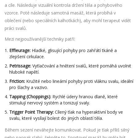
a cíle. Následuje vizuální kontrola držení těla a pohybového
vzorce. Poté následuje samotná masáž, která probíhá v
oblečení (nebo speciálních kalhotkách), aby mohl terapeut vidět
práci svalů.
Mezi nejpoužívanější techniky patří:
Effleurage:
Hladké, glisující pohyby pro zahřátí tkáně a
zlepšení cirkulace.
Petrissage:
Vytlačování a hnětení svalů, které pomáhá uvolnit
hluboké napětí.
Friction:
Kružité nebo lineární pohyby proti vláknu svalu, ideální
pro šlachy a vazivo.
Tapping (Choppings):
Rychlé údery hranou dlaně, které
stimulují nervový systém a tonizují svaly.
Trigger Point Therapy:
Cílený tlak na hyperaktivní body ve
svalu, které vysílají bolest do jiných oblastí těla.
Během sezení neváhejte komunikovat. Pokud je tlak příliš silný
nebo naopak slabý, řekněte to. Sportovní masáž by měla být