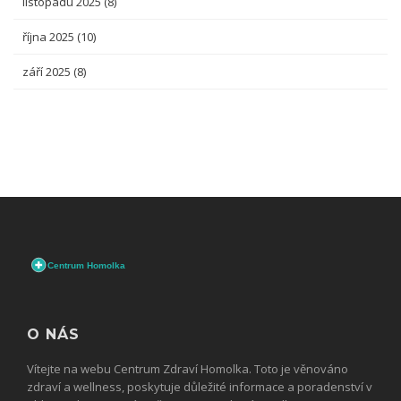
listopadu 2025
(8)
října 2025
(10)
září 2025
(8)
O NÁS
Vítejte na webu Centrum Zdraví Homolka. Toto je věnováno
zdraví a wellness, poskytuje důležité informace a poradenství v