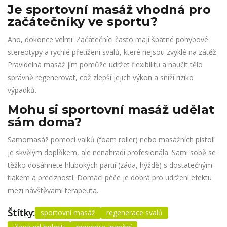
Je sportovní masáž vhodná pro
začátečníky ve sportu?
Ano, dokonce velmi. Začátečníci často mají špatné pohybové
stereotypy a rychlé přetížení svalů, které nejsou zvyklé na zátěž.
Pravidelná masáž jim pomůže udržet flexibilitu a naučit tělo
správně regenerovat, což zlepší jejich výkon a sníží riziko
výpadků.
Mohu si sportovní masáž udělat
sám doma?
Samomasáž pomocí valků (foam roller) nebo masážních pistolí
je skvělým doplňkem, ale nenahradí profesionála. Sami sobě se
těžko dosáhnete hlubokých partií (záda, hýždě) s dostatečným
tlakem a precizností. Domácí péče je dobrá pro udržení efektu
mezi návštěvami terapeuta.
Štítky:
sportovní masáž
regenerace svalů