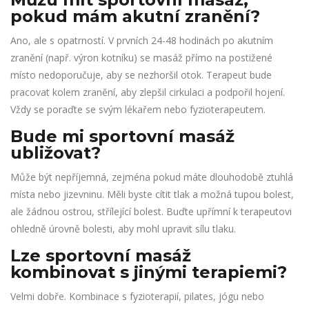
pokud mám akutní zranění?
Ano, ale s opatrností. V prvních 24-48 hodinách po akutním
zranění (např. výron kotníku) se masáž přímo na postižené
místo nedoporučuje, aby se nezhoršil otok. Terapeut bude
pracovat kolem zranění, aby zlepšil cirkulaci a podpořil hojení.
Vždy se poraďte se svým lékařem nebo fyzioterapeutem.
Bude mi sportovní masáž
ubližovat?
Může být nepříjemná, zejména pokud máte dlouhodobě ztuhlá
místa nebo jizevninu. Měli byste cítit tlak a možná tupou bolest,
ale žádnou ostrou, střílející bolest. Buďte upřímní k terapeutovi
ohledně úrovně bolesti, aby mohl upravit sílu tlaku.
Lze sportovní masáž
kombinovat s jinými terapiemi?
Velmi dobře. Kombinace s fyzioterapií, pilates, jógu nebo