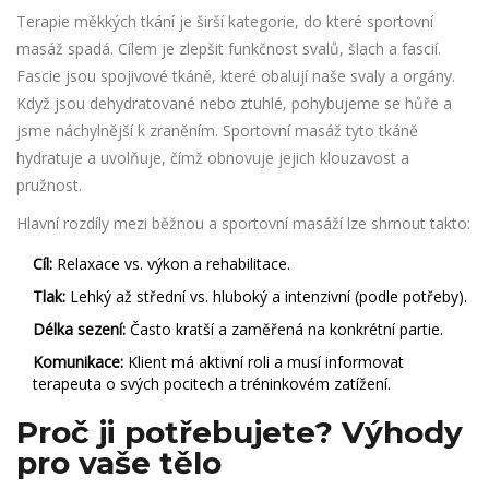
Terapie měkkých tkání
je širší kategorie, do které sportovní
masáž spadá. Cílem je zlepšit funkčnost svalů, šlach a fascií.
Fascie jsou spojivové tkáně, které obalují naše svaly a orgány.
Když jsou dehydratované nebo ztuhlé, pohybujeme se hůře a
jsme náchylnější k zraněním. Sportovní masáž tyto tkáně
hydratuje a uvolňuje, čímž obnovuje jejich klouzavost a
pružnost.
Hlavní rozdíly mezi běžnou a sportovní masáží lze shrnout takto:
Cíl:
Relaxace vs. výkon a rehabilitace.
Tlak:
Lehký až střední vs. hluboký a intenzivní (podle potřeby).
Délka sezení:
Často kratší a zaměřená na konkrétní partie.
Komunikace:
Klient má aktivní roli a musí informovat
terapeuta o svých pocitech a tréninkovém zatížení.
Proč ji potřebujete? Výhody
pro vaše tělo