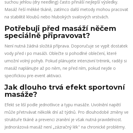
suchou jehlou (dry needling) často přináší nejlepší výsledky.
Masáž řeší měkké tkáně, zatímco další metody mohou pracovat
na stabilitě kloubů nebo hlubokých svalových vrstvách.
Potřebuji před masáží něčem
speciálně připravovat?
Není nutná žádná složitá příprava. Doporučuje se vypít dostatek
vody před i po masáži. Oblečte si pohodlné oblečení, které
umožní volný pohyb. Pokud plánujete intenzivní trénink, raději si
masáž naplánujte až po něm, ne před ním, pokud nejde o
specifickou pre-event aktivaci.
Jak dlouho trvá efekt sportovní
masáže?
Efekt se liší podle jednotlivce a typu masáže. Uvolnění napětí
může přetrvávat několik dní až týdnů. Pro dlouhodobé změny ve
struktuře tkáně a prevenci zranění je však nutná pravidelnost.
Jednorázová masáž není „zázračný lék" na chronické problémy.