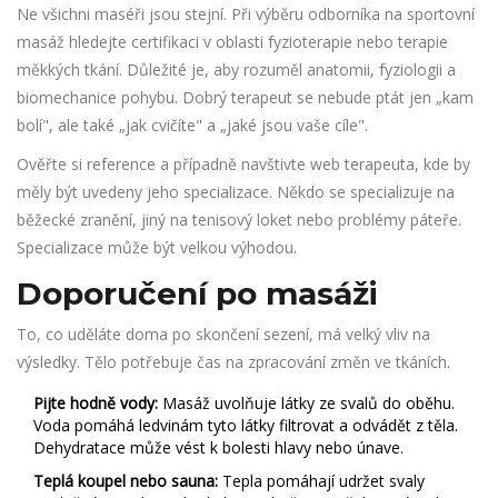
Ne všichni maséři jsou stejní. Při výběru odborníka na sportovní
masáž hledejte certifikaci v oblasti
fyzioterapie
nebo
terapie
měkkých tkání
.
Důležité je, aby rozuměl anatomii, fyziologii a
biomechanice pohybu. Dobrý terapeut se nebude ptát jen „kam
bolí", ale také „jak cvičíte" a „jaké jsou vaše cíle".
Ověřte si reference a případně navštivte web terapeuta, kde by
měly být uvedeny jeho specializace. Někdo se specializuje na
běžecké zranění, jiný na tenisový loket nebo problémy páteře.
Specializace může být velkou výhodou.
Doporučení po masáži
To, co uděláte doma po skončení sezení, má velký vliv na
výsledky. Tělo potřebuje čas na zpracování změn ve tkáních.
Pijte hodně vody:
Masáž uvolňuje látky ze svalů do oběhu.
Voda pomáhá ledvinám tyto látky filtrovat a odvádět z těla.
Dehydratace může vést k bolesti hlavy nebo únave.
Teplá koupel nebo sauna:
Tepla pomáhají udržet svaly