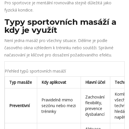
Pro sportovce je mentální rovnováha stejně důležitá jako
fyzická kondice.
Typy sportovních masáží a
kdy je využít
Není jedna masáž pro všechny situace. Dělíme je podle
časového okna vzhledem k tréninku nebo soutěži. Správné
načasování je klíčové pro dosažení požadovaného efektu.
Přehled typů sportovních masáží
Typ masáže
Kdy aplikovat
Hlavní účel
Technik
Kombin
Zachování
Pravidelně mimo
všech
flexibility,
Preventivní
sezónu nebo mezi
technik,
prevence
tréninky
hledání
dysbalancí
napětí
Aktivace