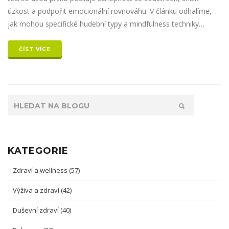
úzkost a podpořit emocionální rovnováhu. V článku odhalíme,
jak mohou specifické hudební typy a mindfulness techniky
přispívat k harmonii v našem životě. Zjistíte také praktické rady,
jak začlenit hudbu do vašeho každodenního mindfulness rituálu.
ČÍST VÍCE
KATEGORIE
Zdraví a wellness
(57)
Výživa a zdraví
(42)
Duševní zdraví
(40)