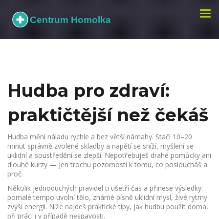
Zobr
navi
Hudba pro zdraví:
praktičtější než čekáš
Hudba mění náladu rychle a bez větší námahy. Stačí 10–20
minut správně zvolené skladby a napětí se sníží, myšlení se
uklidní a soustředění se zlepší. Nepotřebuješ drahé pomůcky ani
dlouhé kurzy — jen trochu pozornosti k tomu, co posloucháš a
proč.
Několik jednoduchých pravidel ti ušetří čas a přinese výsledky:
pomalé tempo uvolní tělo, známé písně uklidní mysl, živé rytmy
zvýší energii. Níže najdeš praktické tipy, jak hudbu použít doma,
při práci i v případě nespavosti.