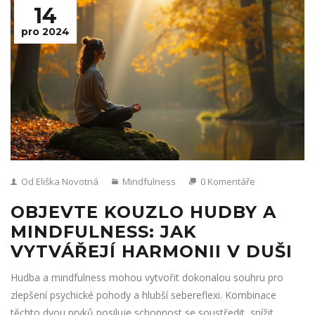
14
pro 2024
Od Eliška Novotná
Mindfulness
0 Komentáře
OBJEVTE KOUZLO HUDBY A
MINDFULNESS: JAK
VYTVÁŘEJÍ HARMONII V DUŠI
Hudba a mindfulness mohou vytvořit dokonalou souhru pro
zlepšení psychické pohody a hlubší sebereflexi. Kombinace
těchto dvou prvků posiluje schopnost se soustředit, snížit