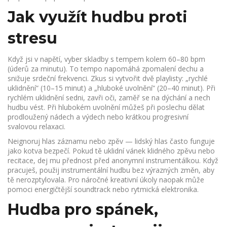
Jak využít hudbu proti
stresu
Když jsi v napětí, vyber skladby s tempem kolem 60–80 bpm
(úderů za minutu). To tempo napomáhá zpomalení dechu a
snižuje srdeční frekvenci. Zkus si vytvořit dvě playlisty: „rychlé
uklidnění“ (10–15 minut) a „hluboké uvolnění“ (20–40 minut). Při
rychlém uklidnění sedni, zavři oči, zaměř se na dýchání a nech
hudbu vést. Při hlubokém uvolnění můžeš při poslechu dělat
prodloužený nádech a výdech nebo krátkou progresivní
svalovou relaxaci.
Neignoruj hlas záznamu nebo zpěv — lidský hlas často funguje
jako kotva bezpečí. Pokud tě uklidní vánek klidného zpěvu nebo
recitace, dej mu přednost před anonymní instrumentálkou. Když
pracuješ, použij instrumentální hudbu bez výrazných změn, aby
tě nerozptylovala. Pro náročné kreativní úkoly naopak může
pomoci energičtější soundtrack nebo rytmická elektronika.
Hudba pro spánek,