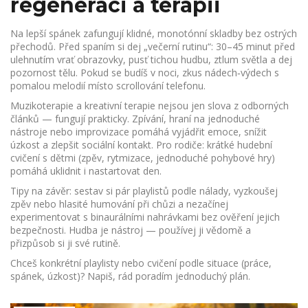
regeneraci a terapii
Na lepší spánek zafungují klidné, monotónní skladby bez ostrých
přechodů. Před spaním si dej „večerní rutinu“: 30–45 minut před
ulehnutím vrať obrazovky, pusť tichou hudbu, ztlum světla a dej
pozornost tělu. Pokud se budíš v noci, zkus nádech‑výdech s
pomalou melodií místo scrollování telefonu.
Muzikoterapie a kreativní terapie nejsou jen slova z odborných
článků — fungují prakticky. Zpívání, hraní na jednoduché
nástroje nebo improvizace pomáhá vyjádřit emoce, snížit
úzkost a zlepšit sociální kontakt. Pro rodiče: krátké hudební
cvičení s dětmi (zpěv, rytmizace, jednoduché pohybové hry)
pomáhá uklidnit i nastartovat den.
Tipy na závěr: sestav si pár playlistů podle nálady, vyzkoušej
zpěv nebo hlasité humování při chůzi a nezačínej
experimentovat s binaurálními nahrávkami bez ověření jejich
bezpečnosti. Hudba je nástroj — používej ji vědomě a
přizpůsob si ji své rutině.
Chceš konkrétní playlisty nebo cvičení podle situace (práce,
spánek, úzkost)? Napiš, rád poradím jednoduchý plán.