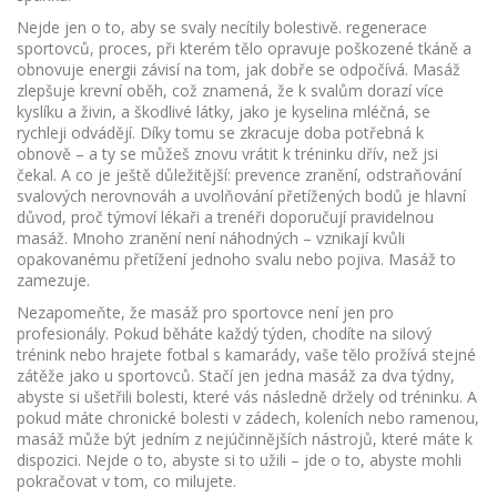
Nejde jen o to, aby se svaly necítily bolestivě.
regenerace
sportovců
,
proces, při kterém tělo opravuje poškozené tkáně a
obnovuje energii
závisí na tom, jak dobře se odpočívá. Masáž
zlepšuje krevní oběh, což znamená, že k svalům dorazí více
kyslíku a živin, a škodlivé látky, jako je kyselina mléčná, se
rychleji odvádějí. Díky tomu se zkracuje doba potřebná k
obnově – a ty se můžeš znovu vrátit k tréninku dřív, než jsi
čekal. A co je ještě důležitější:
prevence zranění
,
odstraňování
svalových nerovnováh a uvolňování přetížených bodů
je hlavní
důvod, proč týmoví lékaři a trenéři doporučují pravidelnou
masáž. Mnoho zranění není náhodných – vznikají kvůli
opakovanému přetížení jednoho svalu nebo pojiva. Masáž to
zamezuje.
Nezapomeňte, že masáž pro sportovce není jen pro
profesionály. Pokud běháte každý týden, chodíte na silový
trénink nebo hrajete fotbal s kamarády, vaše tělo prožívá stejné
zátěže jako u sportovců. Stačí jen jedna masáž za dva týdny,
abyste si ušetřili bolesti, které vás následně držely od tréninku. A
pokud máte chronické bolesti v zádech, koleních nebo ramenou,
masáž může být jedním z nejúčinnějších nástrojů, které máte k
dispozici. Nejde o to, abyste si to užili – jde o to, abyste mohli
pokračovat v tom, co milujete.