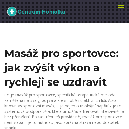
Zobr
navi
Masáž pro sportovce:
jak zvýšit výkon a
rychleji se uzdravit
Co je
masáž pro sportovce
,
specifická terapeutická metoda
zaměřená na svaly, pojiva a krevní oběh u aktivních lidí
. Also
known as
sportovní masáž
, it je nejen o uvolnění napětí – je to
systémová podpora těla, která umožňuje trénovat intenzivněji a
bez přerušení.
Pokud trénuješ pravidelně, masáž pro sportovce
není volba – je to nutnost, jako správná strava nebo dostatek
spánku.