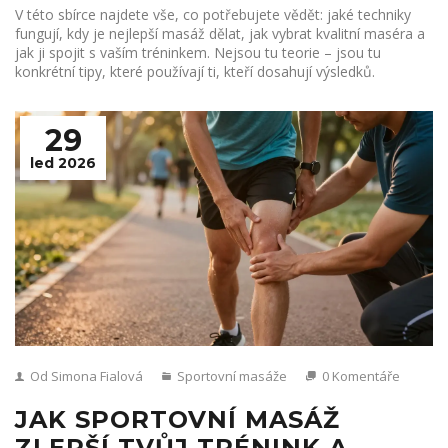
V této sbírce najdete vše, co potřebujete vědět: jaké techniky
fungují, kdy je nejlepší masáž dělat, jak vybrat kvalitní maséra a
jak ji spojit s vaším tréninkem. Nejsou tu teorie – jsou tu
konkrétní tipy, které používají ti, kteří dosahují výsledků.
29
led 2026
Od Simona Fialová
Sportovní masáže
0 Komentáře
JAK SPORTOVNÍ MASÁŽ
ZLEPŠÍ TVŮJ TRÉNINK A