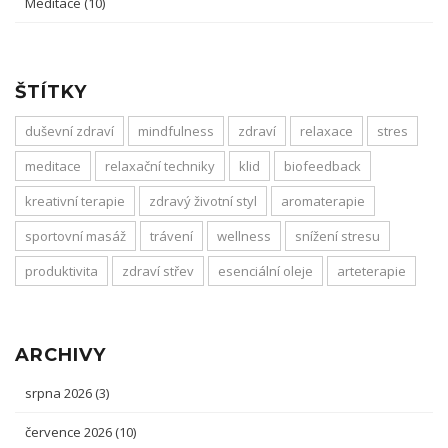
Meditace
(10)
ŠTÍTKY
duševní zdraví
mindfulness
zdraví
relaxace
stres
meditace
relaxační techniky
klid
biofeedback
kreativní terapie
zdravý životní styl
aromaterapie
sportovní masáž
trávení
wellness
snížení stresu
produktivita
zdraví střev
esenciální oleje
arteterapie
ARCHIVY
srpna 2026
(3)
července 2026
(10)