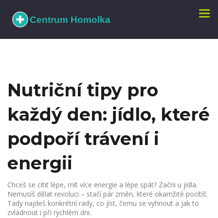
Zobr
navi
Nutriční tipy pro
každý den: jídlo, které
podpoří trávení i
energii
Chceš se cítit lépe, mít více energie a lépe spát? Začni u jídla.
Nemusíš dělat revoluci – stačí pár změn, které okamžitě pocítíš.
Tady najdeš konkrétní rady, co jíst, čemu se vyhnout a jak to
zvládnout i při rychlém dni.