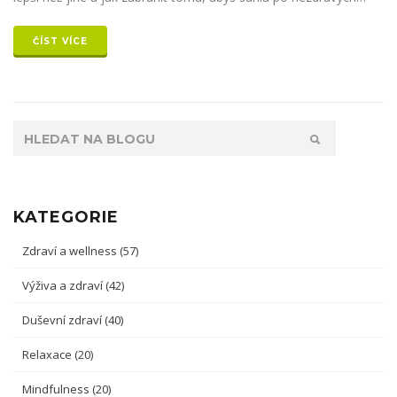
alternativách. Poradím ti i pár jednoduchých receptů, které
stihneš připravit do pěti minut. Tohle je čtení přesně pro ty, co
ČÍST VÍCE
chtějí posunout svoje výkony, ale nebaví je trávit čas v kuchyni.
KATEGORIE
Zdraví a wellness
(57)
Výživa a zdraví
(42)
Duševní zdraví
(40)
Relaxace
(20)
Mindfulness
(20)