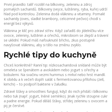
První pravidlo: talíř rozděl na bílkoviny, zeleninu a zdroj
pomalých sacharidů. Bílkoviny (vejce, luštěniny, ryba, kuře) udrží
hlad pod kontrolou. Zelenina dodá vlákninu a vitaminy. Pomalé
sacharidy (oves, sladké brambory, celozrnné pečivo) chodí s
energií bez výkyvů.
Vláknina je klíč pro zdraví střev. Když zařadíš do jídelníčku více
ovoce, zeleniny, luštěnin a ořechů, mikrobiom se zlepší a trávení
se uklidní. Pokud máš nafouknuté břicho, zkus postupně
navyšovat vlákninu, aby si tělo na změnu zvyklo.
Rychlé tipy do kuchyně
Chceš konkrétně? Ranní tip: nízkosacharidová snídaně může být
omeleta se špenátem a avokádem nebo jogurt s ořechy a
bobulemi. Na svačinu vezmi hummus s mrkví nebo hrst mandlí.
K obědu a k večeři doplň salát s fermentovanou přílohou (zelí,
kimchi) – to podpoří bakterie v žaludku.
Zdravé šťávy a smoothies fungují, když do nich přidáš i bílkovinu
nebo tuk (např. jogurt, lněné semínko). Jinak rychle stoupne cukr
a padne energie. Pokud děláš šťávy, střídej zeleninu s ovocem a
pij je čerstvé.