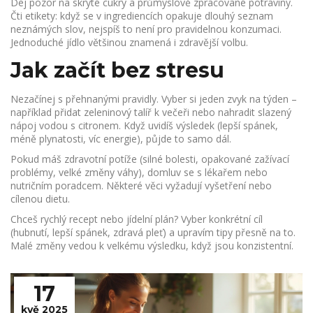
Dej pozor na skryté cukry a průmyslově zpracované potraviny.
Čti etikety: když se v ingrediencích opakuje dlouhý seznam
neznámých slov, nejspíš to není pro pravidelnou konzumaci.
Jednoduché jídlo většinou znamená i zdravější volbu.
Jak začít bez stresu
Nezačínej s přehnanými pravidly. Vyber si jeden zvyk na týden –
například přidat zeleninový talíř k večeři nebo nahradit slazený
nápoj vodou s citronem. Když uvidíš výsledek (lepší spánek,
méně plynatosti, víc energie), půjde to samo dál.
Pokud máš zdravotní potíže (silné bolesti, opakované zažívací
problémy, velké změny váhy), domluv se s lékařem nebo
nutričním poradcem. Některé věci vyžadují vyšetření nebo
cílenou dietu.
Chceš rychlý recept nebo jídelní plán? Vyber konkrétní cíl
(hubnutí, lepší spánek, zdravá pleť) a upravím tipy přesně na to.
Malé změny vedou k velkému výsledku, když jsou konzistentní.
17
kvě 2025