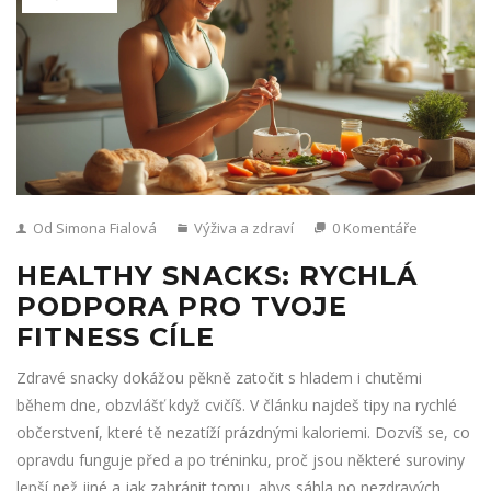
Od Simona Fialová
Výživa a zdraví
0 Komentáře
HEALTHY SNACKS: RYCHLÁ
PODPORA PRO TVOJE
FITNESS CÍLE
Zdravé snacky dokážou pěkně zatočit s hladem i chutěmi
během dne, obzvlášť když cvičíš. V článku najdeš tipy na rychlé
občerstvení, které tě nezatíží prázdnými kaloriemi. Dozvíš se, co
opravdu funguje před a po tréninku, proč jsou některé suroviny
lepší než jiné a jak zabránit tomu, abys sáhla po nezdravých