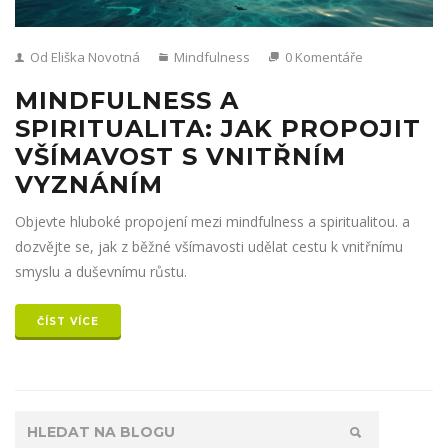
Od Eliška Novotná
Mindfulness
0 Komentáře
MINDFULNESS A
SPIRITUALITA: JAK PROPOJIT
VŠÍMAVOST S VNITŘNÍM
VYZNÁNÍM
Objevte hluboké propojení mezi mindfulness a spiritualitou. a
dozvějte se, jak z běžné všímavosti udělat cestu k vnitřnímu
smyslu a duševnímu růstu.
ČÍST VÍCE