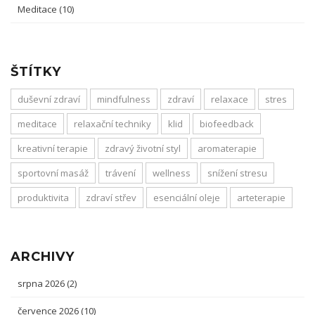
Meditace
(10)
ŠTÍTKY
duševní zdraví
mindfulness
zdraví
relaxace
stres
meditace
relaxační techniky
klid
biofeedback
kreativní terapie
zdravý životní styl
aromaterapie
sportovní masáž
trávení
wellness
snížení stresu
produktivita
zdraví střev
esenciální oleje
arteterapie
ARCHIVY
srpna 2026
(2)
července 2026
(10)