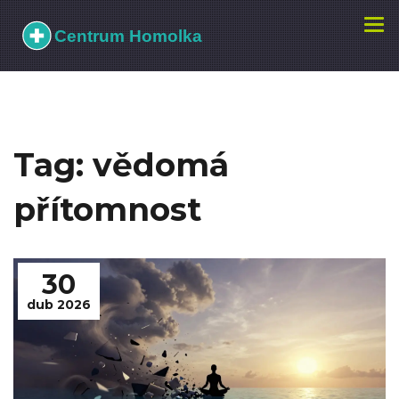
Zobr
navi
Tag: vědomá
přítomnost
30
dub 2026