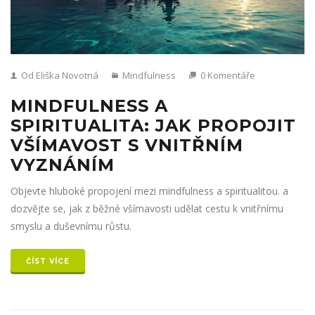
Od Eliška Novotná
Mindfulness
0 Komentáře
MINDFULNESS A
SPIRITUALITA: JAK PROPOJIT
VŠÍMAVOST S VNITŘNÍM
VYZNÁNÍM
Objevte hluboké propojení mezi mindfulness a spiritualitou. a
dozvějte se, jak z běžné všímavosti udělat cestu k vnitřnímu
smyslu a duševnímu růstu.
ČÍST VÍCE