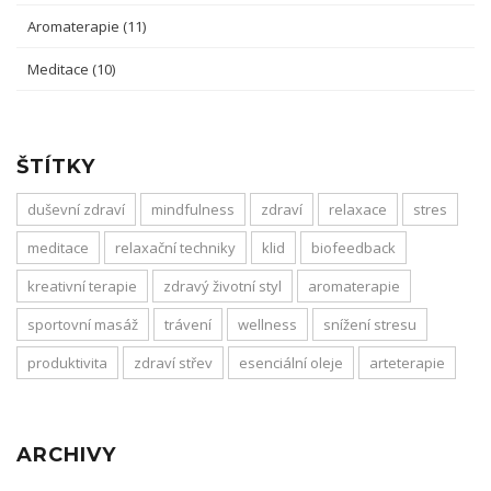
Aromaterapie
(11)
Meditace
(10)
ŠTÍTKY
duševní zdraví
mindfulness
zdraví
relaxace
stres
meditace
relaxační techniky
klid
biofeedback
kreativní terapie
zdravý životní styl
aromaterapie
sportovní masáž
trávení
wellness
snížení stresu
produktivita
zdraví střev
esenciální oleje
arteterapie
ARCHIVY