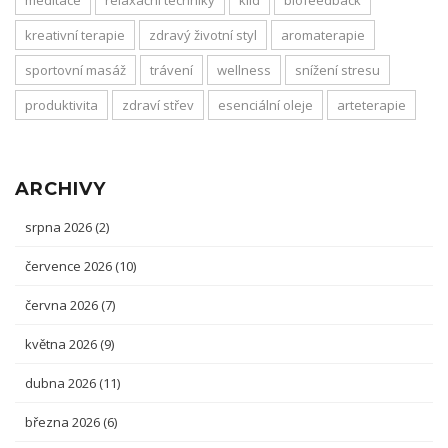
meditace
relaxační techniky
klid
biofeedback
kreativní terapie
zdravý životní styl
aromaterapie
sportovní masáž
trávení
wellness
snížení stresu
produktivita
zdraví střev
esenciální oleje
arteterapie
ARCHIVY
srpna 2026
(2)
července 2026
(10)
června 2026
(7)
května 2026
(9)
dubna 2026
(11)
března 2026
(6)