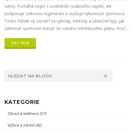
rutiny. Pomáhá nejen s uvolněním svalového napětí, ale
podporuje celkovou regeneraci a zvyšuje výkonnost sportovce.
Tento článek se zaměří na výhody, metody a užitečné tipy, jak
zahrnout sportovní masáž do vašeho tréninkového plánu. Proč
by ji měli vyzkoušet nejen profesionálové, ale i rekreační
sportovci.
ČÍST VÍCE
KATEGORIE
Zdraví a wellness
(57)
Výživa a zdraví
(42)