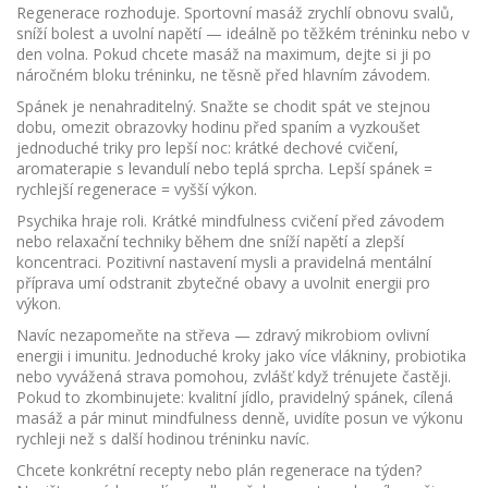
Regenerace rozhoduje. Sportovní masáž zrychlí obnovu svalů,
sníží bolest a uvolní napětí — ideálně po těžkém tréninku nebo v
den volna. Pokud chcete masáž na maximum, dejte si ji po
náročném bloku tréninku, ne těsně před hlavním závodem.
Spánek je nenahraditelný. Snažte se chodit spát ve stejnou
dobu, omezit obrazovky hodinu před spaním a vyzkoušet
jednoduché triky pro lepší noc: krátké dechové cvičení,
aromaterapie s levandulí nebo teplá sprcha. Lepší spánek =
rychlejší regenerace = vyšší výkon.
Psychika hraje roli. Krátké mindfulness cvičení před závodem
nebo relaxační techniky během dne sníží napětí a zlepší
koncentraci. Pozitivní nastavení mysli a pravidelná mentální
příprava umí odstranit zbytečné obavy a uvolnit energii pro
výkon.
Navíc nezapomeňte na střeva — zdravý mikrobiom ovlivní
energii i imunitu. Jednoduché kroky jako více vlákniny, probiotika
nebo vyvážená strava pomohou, zvlášť když trénujete častěji.
Pokud to zkombinujete: kvalitní jídlo, pravidelný spánek, cílená
masáž a pár minut mindfulness denně, uvidíte posun ve výkonu
rychleji než s další hodinou tréninku navíc.
Chcete konkrétní recepty nebo plán regenerace na týden?