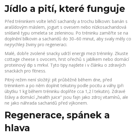
Jídlo a pití, které funguje
Před tréninkem volte lehčí sacharidy a trochu bílkovin: banán s
arašídovým máslem, jogurt s ovesem nebo nízkosacharidová
snídaně typu omeleta se zeleninou. Po tréninku zaměřte se na
doplnění bílkovin a sacharidů do 30–60 minut, aby svaly měly co
nejrychleji živiny pro regeneraci.
Malé, dobře zvolené snacky udrží energii mezi tréninky. Zkuste
cottage cheese s ovocem, hrst ořechů s jablkem nebo domácí
proteinový dip s mrkví. Tyto tipy najdete i v článku o zdravých
snackách pro fitness.
Pitný režim není složitý: pít průběžně během dne, před
tréninkem a po něm doplnit tekutiny podle pocitu a váhy (při
úbytku 1 kg během tréninku doplňte cca 1,2 l tekutin). Zdravé
šťávy a domácí „health juice“ jsou fajn jako zdroj vitamínů, ale
ne jako náhrada sacharidů před výkonem.
Regenerace, spánek a
hlava