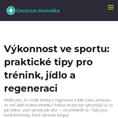
Zobr
navi
Výkonnost ve sportu:
praktické tipy pro
trénink, jídlo a
regeneraci
Věděli jste, že i malé změny v regeneraci a jídle často přinesou
víc než další hodina tréninku? Pokud chcete být výkonnější už za
pár týdnů, stačí upravit pár věcí — ne přehánět to. Tady jsou
konkrétní kroky, které opravdu fungují.