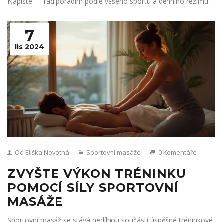
Napište — rád poradím podle vašeho sportu a denního režimu.
7
lis 2024
Od Eliška Novotná
Sportovní masáže
0 Komentáře
ZVYŠTE VÝKON TRÉNINKU
POMOCÍ SÍLY SPORTOVNÍ
MASÁŽE
Sportovní masáž se stává nedílnou součástí úspěšné tréninkové