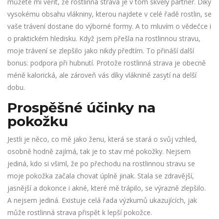
můžete mi věřit, že rostlinná strava je v tom skvělý partner. Díky
vysokému obsahu vlákniny, kterou najdete v celé řadě rostlin, se
vaše trávení dostane do výborné formy. A to mluvím o vědečce i
o praktickém hledisku. Když jsem přešla na rostlinnou stravu,
moje trávení se zlepšilo jako nikdy předtím. To přináší další
bonus: podpora při hubnutí. Protože rostlinná strava je obecně
méně kalorická, ale zároveň vás díky vláknině zasytí na delší
dobu.
Prospěšné účinky na
pokožku
Jestli je něco, co mě jako ženu, která se stará o svůj vzhled,
osobně hodně zajímá, tak je to stav mé pokožky. Nejsem
jediná, kdo si všiml, že po přechodu na rostlinnou stravu se
moje pokožka začala chovat úplně jinak. Stala se zdravější,
jasnější a dokonce i akné, které mě trápilo, se výrazně zlepšilo.
A nejsem jediná. Existuje celá řada výzkumů ukazujících, jak
může rostlinná strava přispět k lepší pokožce.