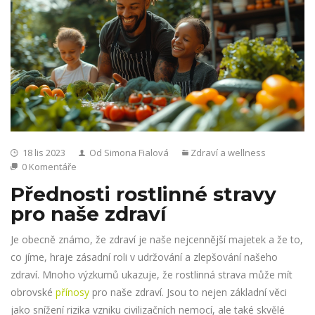
18 lis 2023
Od Simona Fialová
Zdraví a wellness
0 Komentáře
Přednosti rostlinné stravy
pro naše zdraví
Je obecně známo, že zdraví je naše nejcennější majetek a že to,
co jíme, hraje zásadní roli v udržování a zlepšování našeho
zdraví. Mnoho výzkumů ukazuje, že rostlinná strava může mít
obrovské
přínosy
pro naše zdraví. Jsou to nejen základní věci
jako snížení rizika vzniku civilizačních nemocí, ale také skvělé