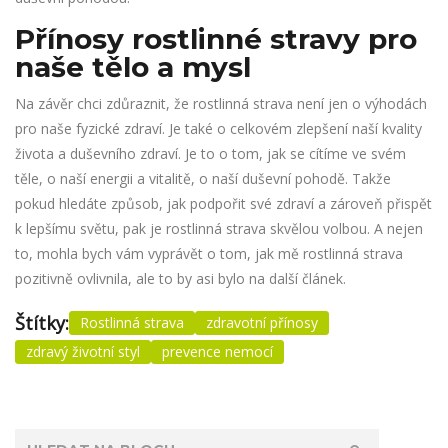
Přínosy rostlinné stravy pro
naše tělo a mysl
Na závěr chci zdůraznit, že rostlinná strava není jen o výhodách
pro naše fyzické zdraví. Je také o celkovém zlepšení naší kvality
života a duševního zdraví. Je to o tom, jak se cítíme ve svém
těle, o naší energii a vitalitě, o naší duševní pohodě. Takže
pokud hledáte způsob, jak podpořit své zdraví a zároveň přispět
k lepšímu světu, pak je rostlinná strava skvělou volbou. A nejen
to, mohla bych vám vyprávět o tom, jak mě rostlinná strava
pozitivně ovlivnila, ale to by asi bylo na další článek.
Štítky:
Rostlinná strava
zdravotní přínosy
zdravý životní styl
prevence nemocí