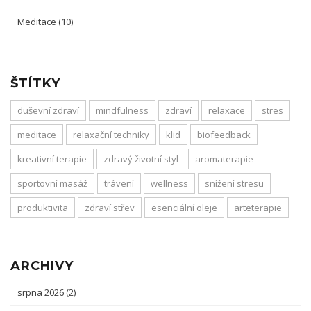
Meditace
(10)
ŠTÍTKY
duševní zdraví
mindfulness
zdraví
relaxace
stres
meditace
relaxační techniky
klid
biofeedback
kreativní terapie
zdravý životní styl
aromaterapie
sportovní masáž
trávení
wellness
snížení stresu
produktivita
zdraví střev
esenciální oleje
arteterapie
ARCHIVY
srpna 2026
(2)