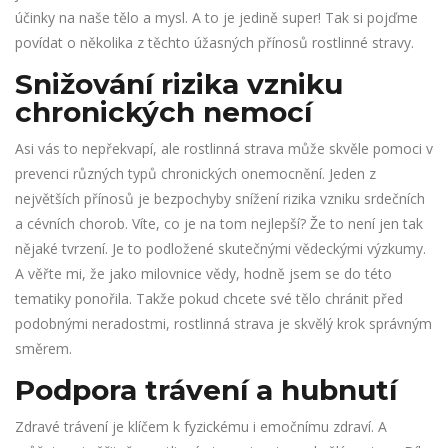
účinky na naše tělo a mysl. A to je jedině super! Tak si pojďme
povídat o několika z těchto úžasných přínosů rostlinné stravy.
Snižování rizika vzniku
chronických nemocí
Asi vás to nepřekvapí, ale rostlinná strava může skvěle pomoci v
prevenci různých typů chronických onemocnění. Jeden z
největších přínosů je bezpochyby snížení rizika vzniku srdečních
a cévních chorob. Víte, co je na tom nejlepší? Že to není jen tak
nějaké tvrzení. Je to podložené skutečnými vědeckými výzkumy.
A věřte mi, že jako milovnice vědy, hodně jsem se do této
tematiky ponořila. Takže pokud chcete své tělo chránit před
podobnými neradostmi, rostlinná strava je skvělý krok správným
směrem.
Podpora trávení a hubnutí
Zdravé trávení je klíčem k fyzickému i emočnímu zdraví. A