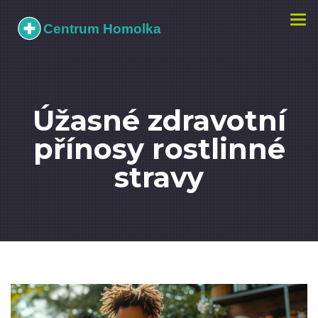
Zobr
navi
Úžasné zdravotní
přínosy rostlinné
stravy