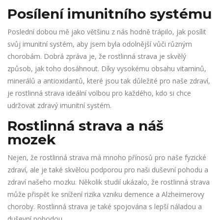
Posílení imunitního systému
Poslední dobou mě jako většinu z nás hodně trápilo, jak posílit
svůj imunitní systém, aby jsem byla odolnější vůči různým
chorobám. Dobrá zpráva je, že rostlinná strava je skvělý
způsob, jak toho dosáhnout. Díky vysokému obsahu vitaminů,
minerálů a antioxidantů, které jsou tak důležité pro naše zdraví,
je rostlinná strava ideální volbou pro každého, kdo si chce
udržovat zdravý imunitní systém.
Rostlinná strava a náš
mozek
Nejen, že rostlinná strava má mnoho přínosů pro naše fyzické
zdraví, ale je také skvělou podporou pro naši duševní pohodu a
zdraví našeho mozku. Několik studií ukázalo, že rostlinná strava
může přispět ke snížení rizika vzniku demence a Alzheimerovy
choroby. Rostlinná strava je také spojována s lepší náladou a
duševní pohodou.