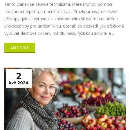
Tento článek se zabývá technikami, které mohou pomoci
dosáhnout lepšího emočního zdraví. Prozkoumáváme různé
přístupy, jak se vyrovnat s každodenním stresem a nabízíme
praktické tipy pro udržení klidu. Čtenáři se dozvědí, jak efektivně
využívat dechové cvičení, mindfulness, fyzickou aktivitu a
správný režim spánku k dosažení vnitřního míru.
ČÍST VÍCE
2
kvě 2024