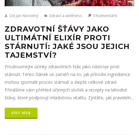
Od Jan Novotný
Zdraví a wellness
0 Komentáře
ZDRAVOTNÍ ŠŤÁVY JAKO
ULTIMÁTNÍ ELIXÍR PROTI
STÁRNUTÍ: JAKÉ JSOU JEJICH
TAJEMSTVÍ?
Prozkoumejte účinky zdravotních šťáv jako nástroje proti
stárnutí. Tento článek se zaměří na to, jak přírodní ingredience
mohou zpomalit proces stárnutí a zlepšit celkové zdraví.
Přinášíme vám přehled účinných složek a recepty na lahodné
šťávy, které podporují mladistvou vitalitu. Zjistěte, jak pravidelná
konzumace těchto šťáv může ovlivnit vaši kůži, energii a
celkovou obranyschopnost těla. Nabízíme také tipy, jak začlenit
ČÍST VÍCE
tyto nápoje do vašeho každodenního jídelníčku.