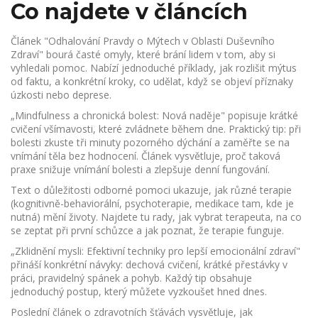
Co najdete v článcích
Článek "Odhalování Pravdy o Mýtech v Oblasti Duševního
Zdraví" bourá časté omyly, které brání lidem v tom, aby si
vyhledali pomoc. Nabízí jednoduché příklady, jak rozlišit mýtus
od faktu, a konkrétní kroky, co udělat, když se objeví příznaky
úzkosti nebo deprese.
„Mindfulness a chronická bolest: Nová naděje" popisuje krátké
cvičení všímavosti, které zvládnete během dne. Praktický tip: při
bolesti zkuste tři minuty pozorného dýchání a zaměřte se na
vnímání těla bez hodnocení. Článek vysvětluje, proč taková
praxe snižuje vnímání bolesti a zlepšuje denní fungování.
Text o důležitosti odborné pomoci ukazuje, jak různé terapie
(kognitivně-behaviorální, psychoterapie, medikace tam, kde je
nutná) mění životy. Najdete tu rady, jak vybrat terapeuta, na co
se zeptat při první schůzce a jak poznat, že terapie funguje.
„Zklidnění mysli: Efektivní techniky pro lepší emocionální zdraví"
přináší konkrétní návyky: dechová cvičení, krátké přestávky v
práci, pravidelný spánek a pohyb. Každý tip obsahuje
jednoduchý postup, který můžete vyzkoušet hned dnes.
Poslední článek o zdravotních šťávách vysvětluje, jak