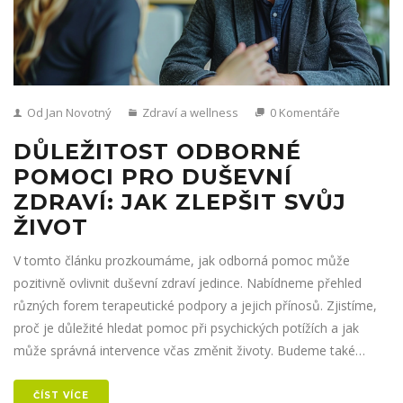
Od Jan Novotný
Zdraví a wellness
0 Komentáře
DŮLEŽITOST ODBORNÉ
POMOCI PRO DUŠEVNÍ
ZDRAVÍ: JAK ZLEPŠIT SVŮJ
ŽIVOT
V tomto článku prozkoumáme, jak odborná pomoc může
pozitivně ovlivnit duševní zdraví jedince. Nabídneme přehled
různých forem terapeutické podpory a jejich přínosů. Zjistíme,
proč je důležité hledat pomoc při psychických potížích a jak
může správná intervence včas změnit životy. Budeme také
zkoumat, jak odborná pomoc přispívá k celkovému zdraví a
pohodě.
ČÍST VÍCE