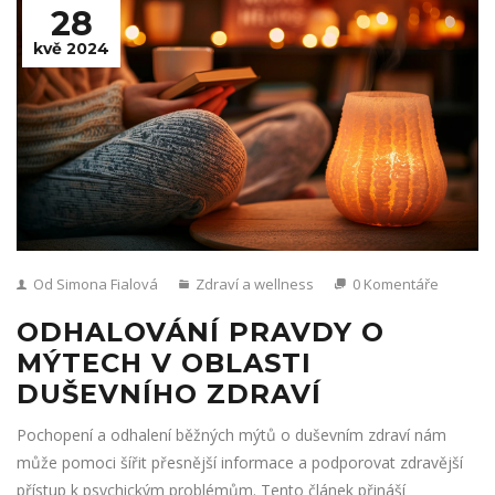
28
kvě 2024
Od Simona Fialová
Zdraví a wellness
0 Komentáře
ODHALOVÁNÍ PRAVDY O
MÝTECH V OBLASTI
DUŠEVNÍHO ZDRAVÍ
Pochopení a odhalení běžných mýtů o duševním zdraví nám
může pomoci šířit přesnější informace a podporovat zdravější
přístup k psychickým problémům. Tento článek přináší