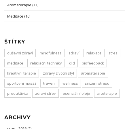
Aromaterapie
(11)
Meditace
(10)
ŠTÍTKY
duševní zdraví
mindfulness
zdraví
relaxace
stres
meditace
relaxační techniky
klid
biofeedback
kreativní terapie
zdravý životní styl
aromaterapie
sportovní masáž
trávení
wellness
snížení stresu
produktivita
zdraví střev
esenciální oleje
arteterapie
ARCHIVY
srpna 2026
(2)