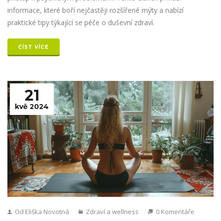
informace, které boří nejčastěji rozšířené mýty a nabízí
praktické tipy týkající se péče o duševní zdraví.
ČÍST VÍCE
21
kvě 2024
Od Eliška Novotná
Zdraví a wellness
0 Komentáře