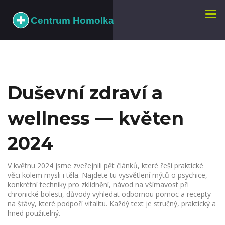
Zobr
navi
Duševní zdraví a
wellness — květen
2024
V květnu 2024 jsme zveřejnili pět článků, které řeší praktické
věci kolem mysli i těla. Najdete tu vysvětlení mýtů o psychice,
konkrétní techniky pro zklidnění, návod na všímavost při
chronické bolesti, důvody vyhledat odbornou pomoc a recepty
na šťávy, které podpoří vitalitu. Každý text je stručný, praktický a
hned použitelný.