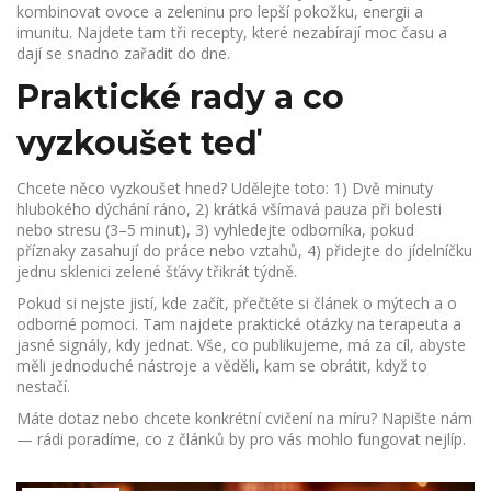
kombinovat ovoce a zeleninu pro lepší pokožku, energii a
imunitu. Najdete tam tři recepty, které nezabírají moc času a
dají se snadno zařadit do dne.
Praktické rady a co
vyzkoušet teď
Chcete něco vyzkoušet hned? Udělejte toto: 1) Dvě minuty
hlubokého dýchání ráno, 2) krátká všímavá pauza při bolesti
nebo stresu (3–5 minut), 3) vyhledejte odborníka, pokud
příznaky zasahují do práce nebo vztahů, 4) přidejte do jídelníčku
jednu sklenici zelené šťávy třikrát týdně.
Pokud si nejste jistí, kde začít, přečtěte si článek o mýtech a o
odborné pomoci. Tam najdete praktické otázky na terapeuta a
jasné signály, kdy jednat. Vše, co publikujeme, má za cíl, abyste
měli jednoduché nástroje a věděli, kam se obrátit, když to
nestačí.
Máte dotaz nebo chcete konkrétní cvičení na míru? Napište nám
— rádi poradíme, co z článků by pro vás mohlo fungovat nejlíp.