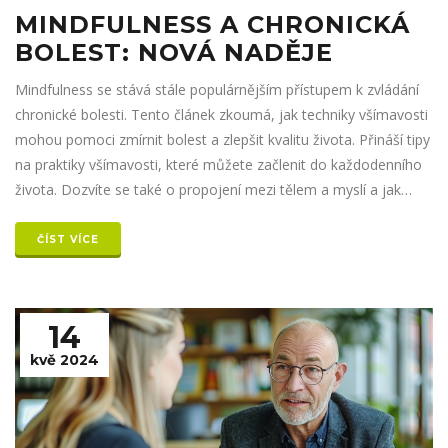
MINDFULNESS A CHRONICKÁ
BOLEST: NOVÁ NADĚJE
Mindfulness se stává stále populárnějším přístupem k zvládání
chronické bolesti. Tento článek zkoumá, jak techniky všímavosti
mohou pomoci zmírnit bolest a zlepšit kvalitu života. Přináší tipy
na praktiky všímavosti, které můžete začlenit do každodenního
života. Dozvíte se také o propojení mezi tělem a myslí a jak
mindfulness podporuje toto spojení. Článek nabízí nové pohledy
a praktické rady pro všechny, kdo trpí chronickými bolestmi.
ČÍST VÍCE
14
kvě 2024