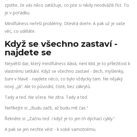
zjistíte, že vás něco zatěžuje, co jste si nikdy neodvážili říct. To
je v pořádku.
Mindfulness neřeší problémy. Otevírá dveře. A pak už je vaše
věc, co uděláte.
Když se všechno zastaví -
najdete se
Největší dar, který mindfulness dává, není klid. Je to příležitost k
vlastnímu setkání. Když se všechno zastaví - dech, myšlenky,
šum v hlavě - najdete něco, co bylo vždycky tam. Ne nějaký
nový „já“. Ale to původní, čisté, bez zákrytů.
Tady a teď. Ne včera. Ne zítra. Tady a teď.
Neříkejte si: „Budu začít, až budu mít čas.“
Řekněte si: „Začnu teď. I když je to jen tři dýchací cykly.“
A pak se jen nechte vést - k sobě samotnému.