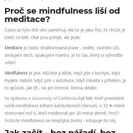
Proč se mindfulness liší od
meditace?
Často se tyto dvě věci zaměňují. Ale to je jako říct, že chůze je
totéž co běh. Obě jsou pohyb, ale jinak.
Meditace
je často strukturovaná praxe - sedíte, zavíráte oči,
sledujete dech, opakujete mantru. Je to čas, který si vyhradíte
zvlášť.
Mindfulness
je jiná. Můžete ji dělat, když jste v kuchyni, když
myjete nádobí, když jste v autobuse, když mluvíte s přítelem. Je
to způsob, jak žít - ne jen činnost, kterou děláte.
Ve výzkumu z
University of California
byli lidé, kteří pravidelně
cvičili mindfulness během každodenních činností, o 32 % méně
stresovaní než ti, kteří meditovali jen 20 minut denně. Proč?
Protože mindfulness se nevyhýbá životu - vstupuje do něj.
Jak začít - bez nářadí, bez