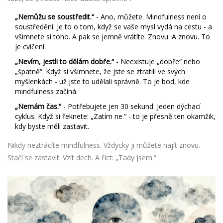
„Nemůžu se soustředit.“
- Ano, můžete. Mindfulness není o
soustředění. Je to o tom, když se vaše mysl vydá na cestu - a
všimnete si toho. A pak se jemně vrátíte. Znovu. A znovu. To
je cvičení.
„Nevím, jestli to dělám dobře.“
- Neexistuje „dobře“ nebo
„špatně“. Když si všimnete, že jste se ztratili ve svých
myšlenkách - už jste to udělali správně. To je bod, kde
mindfulness začíná.
„Nemám čas.“
- Potřebujete jen 30 sekund. Jeden dýchací
cyklus. Když si řeknete: „Zatím ne.“ - to je přesně ten okamžik,
kdy byste měli zastavit.
Nikdy neztrácíte mindfulness. Vždycky ji můžete najít znovu.
Stačí se zastavit. Vzít dech. A říct: „Tady jsem.“