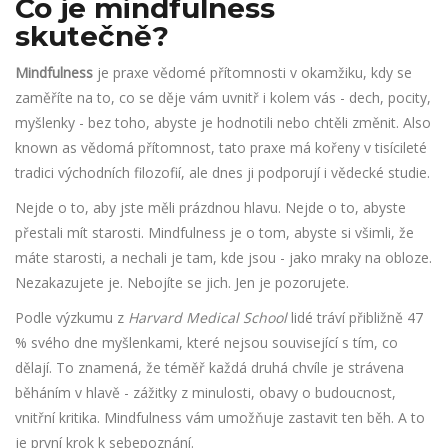
Co je mindfulness
skutečně?
Mindfulness
je
praxe vědomé přítomnosti v okamžiku, kdy se
zaměříte na to, co se děje vám uvnitř i kolem vás - dech, pocity,
myšlenky - bez toho, abyste je hodnotili nebo chtěli změnit
. Also
known as
vědomá přítomnost
, tato praxe má kořeny v tisícileté
tradici východních filozofií, ale dnes ji podporují i vědecké studie.
Nejde o to, aby jste měli prázdnou hlavu. Nejde o to, abyste
přestali mít starosti. Mindfulness je o tom, abyste si všimli, že
máte starosti, a nechali je tam, kde jsou - jako mraky na obloze.
Nezakazujete je. Nebojíte se jich. Jen je pozorujete.
Podle výzkumu z
Harvard Medical School
lidé tráví přibližně 47
% svého dne myšlenkami, které nejsou související s tím, co
dělají. To znamená, že téměř každá druhá chvíle je strávena
běháním v hlavě - zážitky z minulosti, obavy o budoucnost,
vnitřní kritika. Mindfulness vám umožňuje zastavit ten běh. A to
je první krok k sebepoznání.