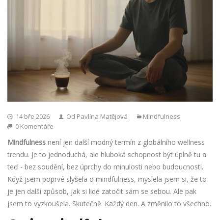
14 bře 2026
Od Pavlína Matějová
Mindfulness
0 Komentáře
Mindfulness
není jen další modný termín z globálního wellness
trendu. Je to jednoduchá, ale hluboká schopnost být úplně tu a
teď - bez soudění, bez úprchy do minulosti nebo budoucnosti.
Když jsem poprvé slyšela o mindfulness, myslela jsem si, že to
je jen další způsob, jak si lidé zatočit sám se sebou. Ale pak
jsem to vyzkoušela. Skutečně. Každý den. A změnilo to všechno.