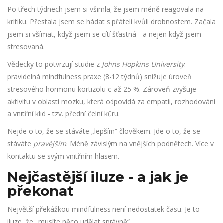
Po třech týdnech jsem si všimla, že jsem méně reagovala na
kritiku. Přestala jsem se hádat s přáteli kvůli drobnostem. Začala
jsem si všímat, když jsem se cítí šťastná - a nejen když jsem
stresovaná.
Vědecky to potvrzují studie z
Johns Hopkins University
:
pravidelná mindfulness praxe (8-12 týdnů) snižuje úroveň
stresového hormonu kortizolu o až 25 %. Zároveň zvyšuje
aktivitu v oblasti mozku, která odpovídá za empatii, rozhodování
a vnitřní klid - tzv. přední čelní kůru.
Nejde o to, že se stáváte „lepším“ člověkem. Jde o to, že se
stáváte
pravějším
. Méně závislým na vnějších podnětech. Více v
kontaktu se svým vnitřním hlasem.
Nejčastější iluze - a jak je
překonat
Největší překážkou mindfulness není nedostatek času. Je to
iluze, že „musíte něco udělat správně“.