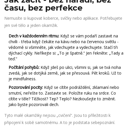
času, bez perfekce
Nemusíte si kupovat koberce, svíčky nebo aplikace. Potřebujete
jen své tělo a jeden okamžik.
Dech v každodenním ritmu:
Když se vám podaří zastavit na
chvíli - třeba když čekáte na kávu nebo na červenou světlu -
vědomě si všimněte, jak vdechujete a vydechujete. Stačí tři
dýchací cykly. Neříkejte si: „To je špatně.“ Jen řekněte: „Tady a
teď.“
Počítání pohybů:
Když jdeš po ulici, všimni si, jak se tvá noha
zvedá, jak se dotýká země, jak se přesouvá. Pět kroků. Už to
je mindfulness.
Pozorování pocity:
Když se cítíte podráždění, zklamaní nebo
smutní, neřešte to. Zastavte se. Položte ruku na srdce. Co
cítíte v těle? Těžkost? Tep? Teplo? Nezkoušejte to změnit.
Jako byste pozorovali dech.
Tyto malé okamžiky nejsou „cvičení“. Jsou to příležitosti k
připojení k sobě samotnému. A to je podstata sebepoznání.