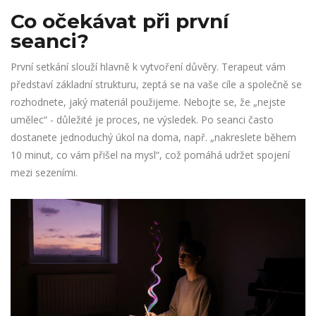
Co očekávat při první
seanci?
První setkání slouží hlavně k vytvoření důvěry. Terapeut vám
představí základní strukturu, zeptá se na vaše cíle a společně se
rozhodnete, jaký materiál použijeme. Nebojte se, že „nejste
umělec“ - důležité je proces, ne výsledek. Po seanci často
dostanete jednoduchý úkol na doma, např. „nakreslete během
10 minut, co vám přišel na mysl“, což pomáhá udržet spojení
mezi sezeními.