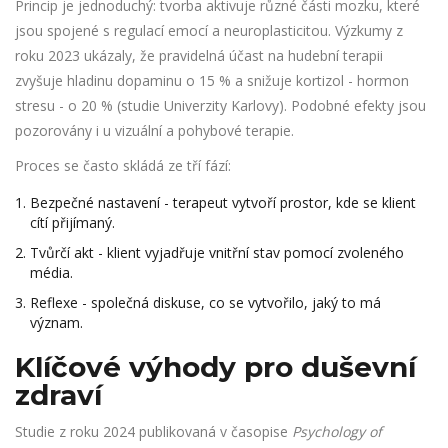
Princip je jednoduchý: tvorba aktivuje různé části mozku, které
jsou spojené s regulací emocí a neuroplasticitou. Výzkumy z
roku 2023 ukázaly, že pravidelná účast na hudební terapii
zvyšuje hladinu dopaminu o 15 % a snižuje kortizol - hormon
stresu - o 20 % (studie Univerzity Karlovy). Podobné efekty jsou
pozorovány i u vizuální a pohybové terapie.
Proces se často skládá ze tří fází:
Bezpečné nastavení - terapeut vytvoří prostor, kde se klient
cítí přijímaný.
Tvůrčí akt - klient vyjadřuje vnitřní stav pomocí zvoleného
média.
Reflexe - společná diskuse, co se vytvořilo, jaký to má
význam.
Klíčové výhody pro duševní
zdraví
Studie z roku 2024 publikovaná v časopise
Psychology of