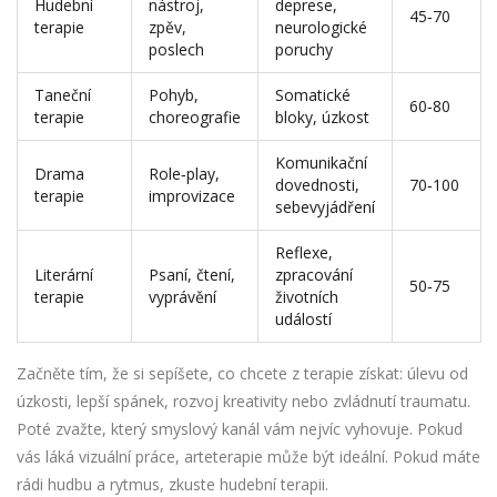
Hudební
nástroj,
deprese,
45‑70
terapie
zpěv,
neurologické
poslech
poruchy
Taneční
Pohyb,
Somatické
60‑80
terapie
choreografie
bloky, úzkost
Komunikační
Drama
Role‑play,
dovednosti,
70‑100
terapie
improvizace
sebevyjádření
Reflexe,
Literární
Psaní, čtení,
zpracování
50‑75
terapie
vyprávění
životních
událostí
Začněte tím, že si sepíšete, co chcete z terapie získat: úlevu od
úzkosti, lepší spánek, rozvoj kreativity nebo zvládnutí traumatu.
Poté zvažte, který smyslový kanál vám nejvíc vyhovuje. Pokud
vás láká vizuální práce, arteterapie může být ideální. Pokud máte
rádi hudbu a rytmus, zkuste hudební terapii.