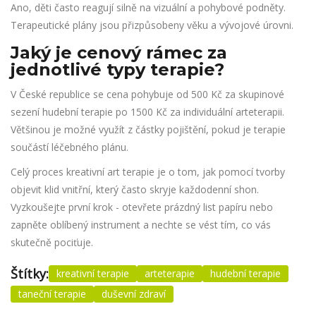
Ano, děti často reagují silně na vizuální a pohybové podněty.
Terapeutické plány jsou přizpůsobeny věku a vývojové úrovni.
Jaký je cenový rámec za
jednotlivé typy terapie?
V České republice se cena pohybuje od 500 Kč za skupinové
sezení hudební terapie po 1500 Kč za individuální arteterapii.
Většinou je možné využít z částky pojištění, pokud je terapie
součástí léčebného plánu.
Celý proces kreativní art terapie je o tom, jak pomocí tvorby
objevit klid vnitřní, který často skryje každodenní shon.
Vyzkoušejte první krok - otevřete prázdný list papíru nebo
zapněte oblíbený instrument a nechte se vést tím, co vás
skutečně pociťuje.
Štítky:
kreativní terapie
arteterapie
hudební terapie
taneční terapie
duševní zdraví