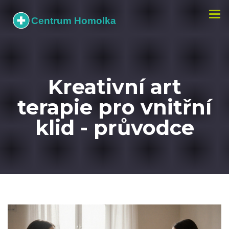
Zobr
navi
Kreativní art
terapie pro vnitřní
klid - průvodce