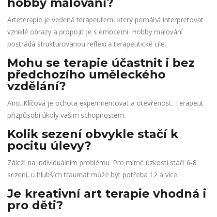
hobby malování?
Arteterapie je vedená terapeutem, který pomáhá interpretovat
vzniklé obrazy a propojit je s emocemi. Hobby malování
postrádá strukturovanou reflexi a terapeutické cíle.
Mohu se terapie účastnit i bez
předchozího uměleckého
vzdělání?
Ano. Klíčová je ochota experimentovat a otevřenost. Terapeut
přizpůsobí úkoly vašim schopnostem.
Kolik sezení obvykle stačí k
pocitu úlevy?
Záleží na individuálním problému. Pro mírné úzkosti stačí 6‑8
sezení, u hlubších traumat může být potřeba 12 a více.
Je kreativní art terapie vhodná i
pro děti?