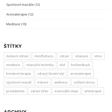
Sportovní masáže
(12)
Aromaterapie
(12)
Meditace
(10)
ŠTÍTKY
duševní zdraví
mindfulness
zdraví
relaxace
stres
meditace
relaxační techniky
klid
biofeedback
kreativní terapie
zdravý životní styl
aromaterapie
sportovní masáž
trávení
wellness
snížení stresu
produktivita
zdraví střev
esenciální oleje
arteterapie