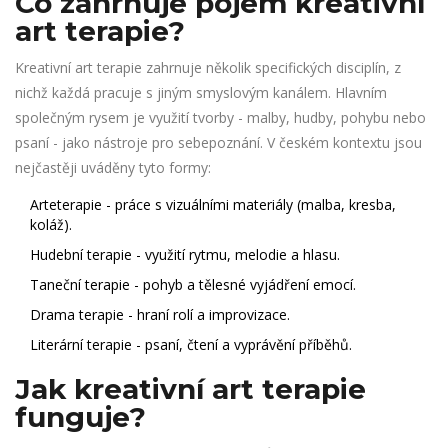
Co zahrnuje pojem kreativní
art terapie?
Kreativní art terapie zahrnuje několik specifických disciplín, z
nichž každá pracuje s jiným smyslovým kanálem. Hlavním
společným rysem je využití tvorby - malby, hudby, pohybu nebo
psaní - jako nástroje pro sebepoznání. V českém kontextu jsou
nejčastěji uváděny tyto formy:
Arteterapie
- práce s vizuálními materiály (malba, kresba,
koláž).
Hudební terapie
- využití rytmu, melodie a hlasu.
Taneční terapie
- pohyb a tělesné vyjádření emocí.
Drama terapie
- hraní rolí a improvizace.
Literární terapie
- psaní, čtení a vyprávění příběhů.
Jak kreativní art terapie
funguje?