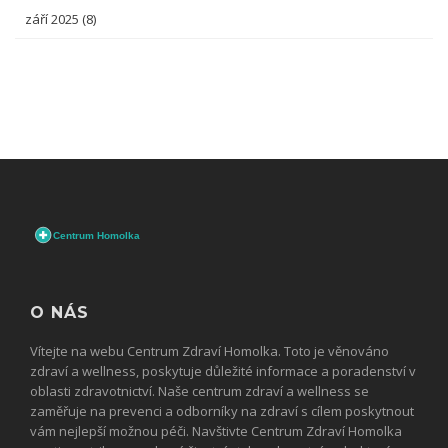
září 2025
(8)
O NÁS
Vítejte na webu Centrum Zdraví Homolka. Toto je věnováno
zdraví a wellness, poskytuje důležité informace a poradenství v
oblasti zdravotnictví. Naše centrum zdraví a wellness se
zaměřuje na prevenci a odborníky na zdraví s cílem poskytnout
vám nejlepší možnou péči. Navštivte Centrum Zdraví Homolka