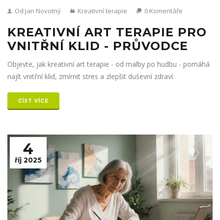
Od Jan Novotný
Kreativní terapie
0 Komentáře
KREATIVNÍ ART TERAPIE PRO
VNITŘNÍ KLID - PRŮVODCE
Objevte, jak kreativní art terapie - od malby po hudbu - pomáhá
najít vnitřní klid, zmírnit stres a zlepšit duševní zdraví.
ČÍST VÍCE
4
říj 2025