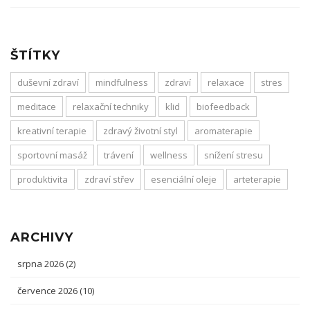
ŠTÍTKY
duševní zdraví
mindfulness
zdraví
relaxace
stres
meditace
relaxační techniky
klid
biofeedback
kreativní terapie
zdravý životní styl
aromaterapie
sportovní masáž
trávení
wellness
snížení stresu
produktivita
zdraví střev
esenciální oleje
arteterapie
ARCHIVY
srpna 2026
(2)
července 2026
(10)