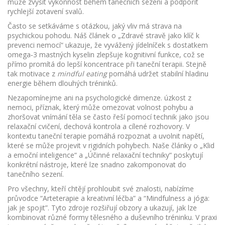
může zvýšit výkonnost během tanečních sezení a podpořit
rychlejší zotavení svalů.
Často se setkáváme s otázkou, jaký vliv má strava na
psychickou pohodu. Náš článek o „Zdravé stravě jako klíč k
prevenci nemocí“ ukazuje, že vyvážený jídelníček s dostatkem
omega‑3 mastných kyselin zlepšuje kognitivní funkce, což se
přímo promítá do lepší koncentrace při taneční terapii. Stejně
tak motivace z
mindful eating
pomáhá udržet stabilní hladinu
energie během dlouhých tréninků.
Nezapomínejme ani na psychologické dimenze.
úzkost z
nemoci
,
příznak, který může omezovat volnost pohybu a
zhoršovat vnímání těla
se často řeší pomocí technik jako jsou
relaxační cvičení, dechová kontrola a cílené rozhovory. V
kontextu taneční terapie pomáhá rozpoznat a uvolnit napětí,
které se může projevit v rigidních pohybech. Naše články o „Klid
a emoční inteligence“ a „Účinné relaxační techniky“ poskytují
konkrétní nástroje, které lze snadno zakomponovat do
tanečního sezení.
Pro všechny, kteří chtějí prohloubit své znalosti, nabízíme
průvodce “Arteterapie a kreativní léčba” a “Mindfulness a jóga:
jak je spojit”. Tyto zdroje rozšiřují obzory a ukazují, jak lze
kombinovat různé formy tělesného a duševního tréninku. V praxi