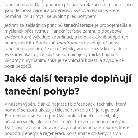
taneční terapii
. Další podpora přichází z
relaxačních technik
,
jako
jsou dechová cvičení a progresivní svalová relaxace
, které
pomáhají tělu i mysli se uvolnit před pohybem.
Jedním ze základních principů
taneční terapie
je propojení těla a
myšlenek přes rytmus. Taneční terapie zahrnuje
pohybové
cvičení
, které vyžaduje koordinaci, a to pak aktivně podporuje
neuroplasticitu. Současně
mindfulness
ovlivňuje účinnost
taneční terapie tím, že učí účastníky vnímat každý krok a dech.
Výzkumy ukazují, že když se kombinuje rytmická hudba s
vědomým dýcháním, snižuje se vnímání bolesti a zvyšuje se
pocit bezpečí.
Jaké další terapie doplňují
taneční pohyb?
V našem výběru článků najdete i
biofeedback
,
techniku, která
pomocí senzorů ukazuje tělesné reakce a učí je regulovat
.
Biofeedback se často používá spolu s taneční terapií, aby
účastníci viděli, jak se mění srdeční frekvence během pohybu.
Další inspirací jsou
zdravé šťávy
,
nutričně bohaté nápoje, které
podporují energii a regeneraci
. Konzumace správných živin