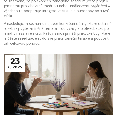
to znamená, že po skončení tanečního sezení můžete přejít k
jemnému protahování, meditaci nebo uměleckému vyjádření –
všechno to podporuje integraci zážitku a dlouhodobý pozitivní
efekt.
V následujícím seznamu najdete konkrétní články, které detailně
rozebírají výše zmíněná témata – od výživy a biofeedbacku po
mindfulness a relaxaci. Každý z nich přináší praktické tipy, které
můžete ihned začlenit do své praxe taneční terapie a podpořit
tak celkovou pohodu.
23
říj 2025