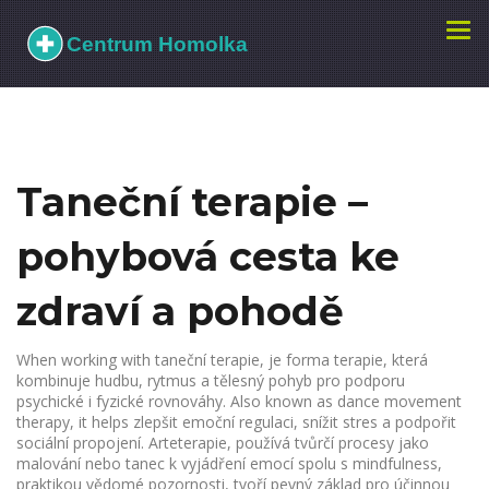
Zobr
navi
Taneční terapie –
pohybová cesta ke
zdraví a pohodě
When working with
taneční terapie
,
je forma terapie, která
kombinuje hudbu, rytmus a tělesný pohyb pro podporu
psychické i fyzické rovnováhy
. Also known as
dance movement
therapy
, it helps zlepšit emoční regulaci, snížit stres a podpořit
sociální propojení.
Arteterapie
,
používá tvůrčí procesy jako
malování nebo tanec k vyjádření emocí
spolu s
mindfulness
,
praktikou vědomé pozornosti, tvoří pevný základ pro účinnou