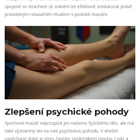
spojené se strachem ze zranění lze efektivně zredukovat právě
pravidelným relaxačním rituálem v podobě masáže.
Zlepšení psychické pohody
Sportovní masáž neprospívá jen našemu fyzickému tělu, ale má
také významný vliv na naši psychickou pohodu. V dnešní
uspěchané době je stres častým společníkem mnoha z nás a