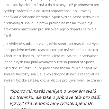
jako jsou kyselina mléčná a další toxiny, což je přínosem pro
rychlejší vrácení těla do stavu připravenosti diskutovaný
například v odborné literatuře. Sportovci se často setkávají s
přetrvávající únavou a právě pravidelná masáž může být
efektivním nástrojem pro snižování jejího dopadu na tělo a
mysl.
Jak vědecké studie potvrzují, efekt sportovní masáže na výkon
není pouhým mýtem. Masážní terapie má schopnost zmírnit
zánět mezi tkáněmi, což vede k lepšímu výkonu a vytrvalosti.
Jeden z výzkumů publikovaných v British Journal of Sports
Medicine zdůrazňuje, že pravidelná masáž může přispět ke
zvýšení flexibility svalů a jejich schopnosti rychle reagovat na
zvýšení fyzické zátěže, což je klíčové pro vyvarování se zranění.
"Sportovní masáž není jen o uvolnění svalů
po tréninku, ale také o přípravě těla pro další
výzvy," říká renomovaný fyzioterapeut Dr.