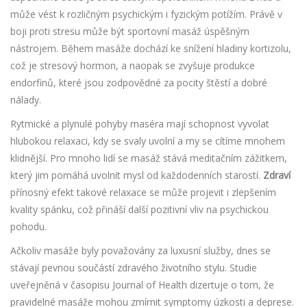
může vést k rozličným psychickým i fyzickým potížím. Právě v
boji proti stresu může být sportovní masáž úspěšným
nástrojem. Během masáže dochází ke snížení hladiny kortizolu,
což je stresový hormon, a naopak se zvyšuje produkce
endorfinů, které jsou zodpovědné za pocity štěstí a dobré
nálady.
Rytmické a plynulé pohyby maséra mají schopnost vyvolat
hlubokou relaxaci, kdy se svaly uvolní a my se cítíme mnohem
klidnější. Pro mnoho lidí se masáž stává meditačním zážitkem,
který jim pomáhá uvolnit mysl od každodenních starostí.
Zdraví
přínosný efekt takové relaxace se může projevit i zlepšením
kvality spánku, což přináší další pozitivní vliv na psychickou
pohodu.
Ačkoliv masáže byly považovány za luxusní služby, dnes se
stávají pevnou součástí zdravého životního stylu. Studie
uveřejněná v časopisu Journal of Health dizertuje o tom, že
pravidelné masáže mohou zmírnit symptomy úzkosti a deprese.