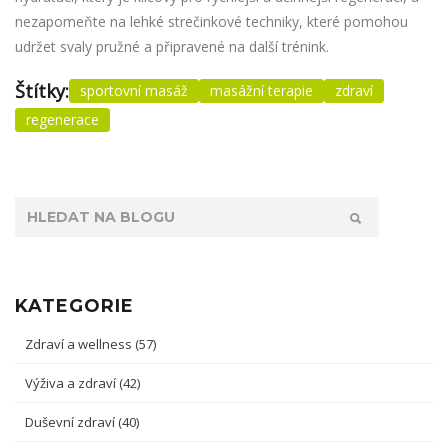
nezapomeňte na lehké strečinkové techniky, které pomohou
udržet svaly pružné a připravené na další trénink.
Štítky:
sportovní masáž
masážní terapie
zdraví
regenerace
KATEGORIE
Zdraví a wellness
(57)
Výživa a zdraví
(42)
Duševní zdraví
(40)