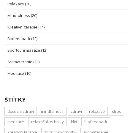
Relaxace
(20)
Mindfulness
(20)
Kreativní terapie
(14)
Biofeedback
(12)
Sportovní masáže
(12)
Aromaterapie
(11)
Meditace
(10)
ŠTÍTKY
duševní zdraví
mindfulness
zdraví
relaxace
stres
meditace
relaxační techniky
klid
biofeedback
kreativní terapie
zdravý životní styl
aromaterapie