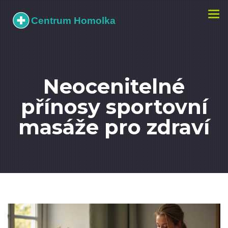
Zobr
navi
Neocenitelné
přínosy sportovní
masáže pro zdraví