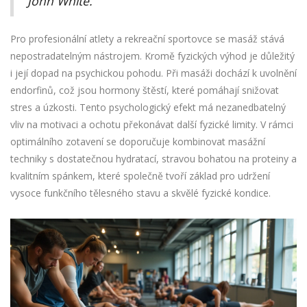
John White.
Pro profesionální atlety a rekreační sportovce se masáž stává
nepostradatelným nástrojem. Kromě fyzických výhod je důležitý
i její dopad na psychickou pohodu. Při masáži dochází k uvolnění
endorfinů, což jsou hormony štěstí, které pomáhají snižovat
stres a úzkosti. Tento psychologický efekt má nezanedbatelný
vliv na motivaci a ochotu překonávat další fyzické limity. V rámci
optimálního zotavení se doporučuje kombinovat masážní
techniky s dostatečnou hydratací, stravou bohatou na proteiny a
kvalitním spánkem, které společně tvoří základ pro udržení
vysoce funkčního tělesného stavu a skvělé fyzické kondice.