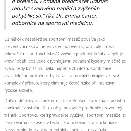
o prevenci. Pomáhá předcházet úrazům
redukcí svalového napětí a zvýšením
pohyblivosti," říká Dr. Emma Carter,
odbornice na sportovní medicínu.
Už několik desetiletí se sportovní masáž používá jako
preventivní nástroj nejen ve vrcholovém sportu, ale i mezi
rekreačními sportovci. Masáž zvyšuje pružnost tkání a zlepšuje
krevní oběh, což vede k rychlejšímu odvádění kyseliny mléčné ze
svalů, tedy k nižšímu riziku napětí a ztuhlosti. Kombinace
pravidelného protažení, hydratace a
masážní terapie
tak tvoří
komplexní přístup, který eliminuje četná rizika při intenzivní
fyzické aktivitě.
Dalším důležitým aspektem je také zlepšení koordinace pohybů
a vnímání vlastního těla, což je nezbytné pro dobře provedený
trénink. Sportovci, kteří pravidelně využívají sportovní masáže, si
často všímají zlepšení v technice a uchování stabilní kondice.
Nezapomínejme ani na mentální aspekt – stres a úzkost