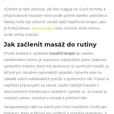
Důležité je také sledovat, jak tělo reaguje na různé techniky a
přizpůsobovat masážní režim podle potřeb daného jednotlivce.
Někdy může být užitečné zařadit další doplňkové terapie, jako
je horký kámen,
aromaterapie
nebo strečink, které mohou
zesílit účinky masáže.
Jak začlenit masáž do rutiny
Prvním krokem k začlenění
masážní terapie
do vašeho
tréninkového režimu je stanovení realistického plánu. Nalezení
správného maséra, který má zkušenosti se sportovní masáží, je
klíčové pro dosažení optimálních výsledků. Vytvořte plán na
základě vašich individuálních potřeb a sportovních cílů. Pokud se
například připravujete na závod, zvažte častější masáže v
intenzivnějších tréninkových obdobích. Ujistěte se, že masáž je
součástí vašeho zotavení a nevede k přetížení těla.
Nezapomínejte také na vlastní péči mezi masážemi. Dodržujte
hydrataci, který je klíčový pro rychlejší a účinnější regeneraci, a