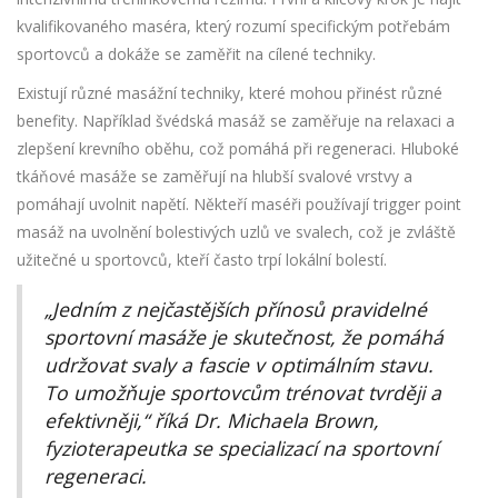
kvalifikovaného maséra, který rozumí specifickým potřebám
sportovců a dokáže se zaměřit na cílené techniky.
Existují různé masážní techniky, které mohou přinést různé
benefity. Například švédská masáž se zaměřuje na relaxaci a
zlepšení krevního oběhu, což pomáhá při regeneraci. Hluboké
tkáňové masáže se zaměřují na hlubší svalové vrstvy a
pomáhají uvolnit napětí. Někteří maséři používají trigger point
masáž na uvolnění bolestivých uzlů ve svalech, což je zvláště
užitečné u sportovců, kteří často trpí lokální bolestí.
„Jedním z nejčastějších přínosů pravidelné
sportovní masáže je skutečnost, že pomáhá
udržovat svaly a fascie v optimálním stavu.
To umožňuje sportovcům trénovat tvrději a
efektivněji,“ říká Dr. Michaela Brown,
fyzioterapeutka se specializací na sportovní
regeneraci.