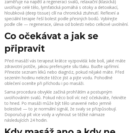
zaměřuje na napětí a regeneraci svalů, relaxační (klasická)
uvolňuje celé tělo, lymfatická pomáhá s otoky a detoxikací,
hloubková (deep tissue) cílí na chronická ztuhnutí. Reflexní a
speciální terapie řeší bolest podle přesných bodů. Vybírejte
podle cíle — regenerace, úleva od bolesti nebo celkové uvolnění.
Co očekávat a jak se
připravit
Před masáží vás terapeut krátce vyzpovídá: kde bolí, jaké máte
zdravotní potíže, jakou preferujete sílu tlaku. Buďte upřímní.
Přineste seznam léků nebo diagnóz, pokud nějaké máte. Před
sezením hodinu nelezte těžce jíst a pijte vodu. Pohodlné
oblečení oceníte při příchodu i po masáži.
Sama procedura obvykle začíná prohřátím a postupným
uvolňováním svalů. Pokud něco bolí víc než očekáváte, řekněte
to hned. Po masáži může být tělo unavené nebo jemně
bolestivé — to je normální signál, že svaly se přizpůsobují.
Doporučuji pít více vody a vyhnout se těžké námaze
následujících 24 hodin.
Kdy masáž ano a kdy ne