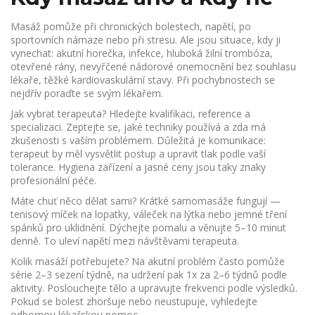
Masáž pomůže při chronických bolestech, napětí, po
sportovních námaze nebo při stresu. Ale jsou situace, kdy ji
vynechat: akutní horečka, infekce, hluboká žilní trombóza,
otevřené rány, nevyřčené nádorové onemocnění bez souhlasu
lékaře, těžké kardiovaskulární stavy. Při pochybnostech se
nejdřív poraďte se svým lékařem.
Jak vybrat terapeuta? Hledejte kvalifikaci, reference a
specializaci. Zeptejte se, jaké techniky používá a zda má
zkušenosti s vaším problémem. Důležitá je komunikace:
terapeut by měl vysvětlit postup a upravit tlak podle vaší
tolerance. Hygiena zařízení a jasné ceny jsou taky znaky
profesionální péče.
Máte chuť něco dělat sami? Krátké samomasáže fungují —
tenisový míček na lopatky, váleček na lýtka nebo jemné tření
spánků pro uklidnění. Dýchejte pomalu a věnujte 5–10 minut
denně. To uleví napětí mezi návštěvami terapeuta.
Kolik masáží potřebujete? Na akutní problém často pomůže
série 2–3 sezení týdně, na udržení pak 1x za 2–6 týdnů podle
aktivity. Poslouchejte tělo a upravujte frekvenci podle výsledků.
Pokud se bolest zhoršuje nebo neustupuje, vyhledejte
odbornou lékařskou pomoc.