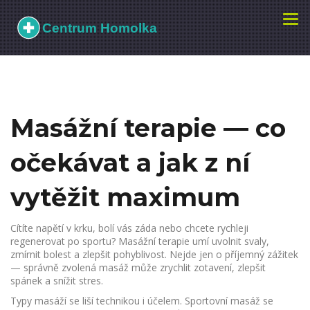
Zobr
navi
Masážní terapie — co
očekávat a jak z ní
vytěžit maximum
Cítíte napětí v krku, bolí vás záda nebo chcete rychleji
regenerovat po sportu? Masážní terapie umí uvolnit svaly,
zmírnit bolest a zlepšit pohyblivost. Nejde jen o příjemný zážitek
— správně zvolená masáž může zrychlit zotavení, zlepšit
spánek a snížit stres.
Typy masáží se liší technikou i účelem. Sportovní masáž se