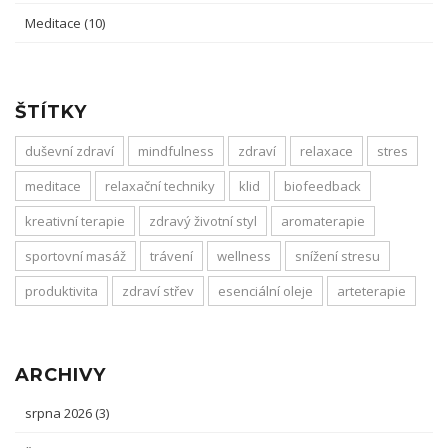
Meditace
(10)
ŠTÍTKY
duševní zdraví
mindfulness
zdraví
relaxace
stres
meditace
relaxační techniky
klid
biofeedback
kreativní terapie
zdravý životní styl
aromaterapie
sportovní masáž
trávení
wellness
snížení stresu
produktivita
zdraví střev
esenciální oleje
arteterapie
ARCHIVY
srpna 2026
(3)