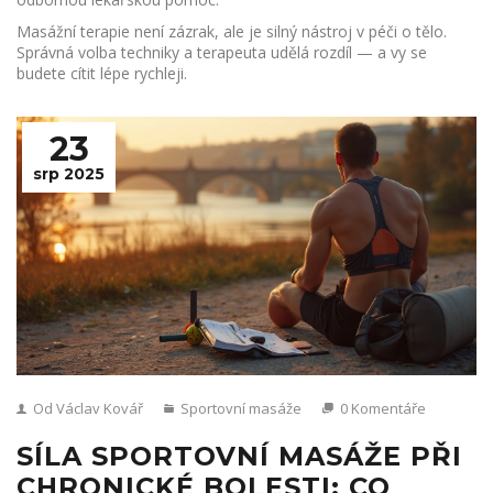
Masážní terapie není zázrak, ale je silný nástroj v péči o tělo.
Správná volba techniky a terapeuta udělá rozdíl — a vy se
budete cítit lépe rychleji.
23
srp 2025
Od Václav Kovář
Sportovní masáže
0 Komentáře
SÍLA SPORTOVNÍ MASÁŽE PŘI
CHRONICKÉ BOLESTI: CO