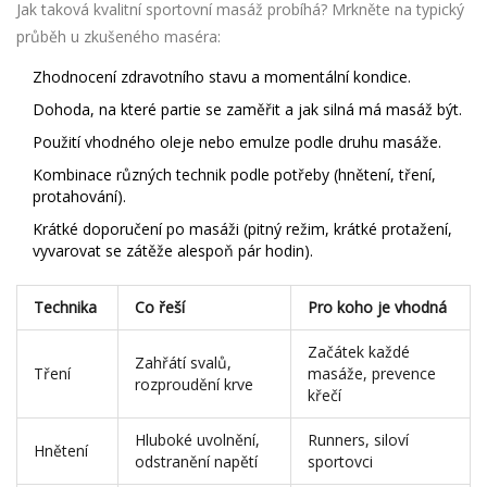
Jak taková kvalitní sportovní masáž probíhá? Mrkněte na typický
průběh u zkušeného maséra:
Zhodnocení zdravotního stavu a momentální kondice.
Dohoda, na které partie se zaměřit a jak silná má masáž být.
Použití vhodného oleje nebo emulze podle druhu masáže.
Kombinace různých technik podle potřeby (hnětení, tření,
protahování).
Krátké doporučení po masáži (pitný režim, krátké protažení,
vyvarovat se zátěže alespoň pár hodin).
Technika
Co řeší
Pro koho je vhodná
Začátek každé
Zahřátí svalů,
Tření
masáže, prevence
rozproudění krve
křečí
Hluboké uvolnění,
Runners, siloví
Hnětení
odstranění napětí
sportovci