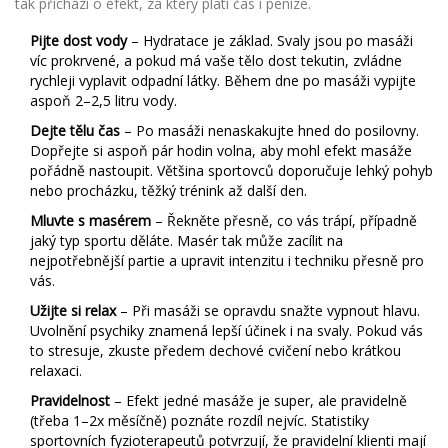
tak přichází o efekt, za který platí čas i peníze.
Pijte dost vody
– Hydratace je základ. Svaly jsou po masáži
víc prokrvené, a pokud má vaše tělo dost tekutin, zvládne
rychleji vyplavit odpadní látky. Během dne po masáži vypijte
aspoň 2–2,5 litru vody.
Dejte tělu čas
– Po masáži nenaskakujte hned do posilovny.
Dopřejte si aspoň pár hodin volna, aby mohl efekt masáže
pořádně nastoupit. Většina sportovců doporučuje lehký pohyb
nebo procházku, těžký trénink až další den.
Mluvte s masérem
– Řekněte přesně, co vás trápí, případně
jaký typ sportu děláte. Masér tak může zacílit na
nejpotřebnější partie a upravit intenzitu i techniku přesně pro
vás.
Užijte si relax
– Při masáži se opravdu snažte vypnout hlavu.
Uvolnění psychiky znamená lepší účinek i na svaly. Pokud vás
to stresuje, zkuste předem dechové cvičení nebo krátkou
relaxaci.
Pravidelnost
– Efekt jedné masáže je super, ale pravidelně
(třeba 1–2x měsíčně) poznáte rozdíl nejvíc. Statistiky
sportovních fyzioterapeutů potvrzují, že pravidelní klienti mají