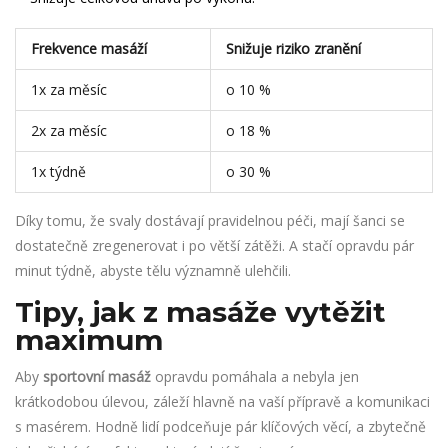
Frekvence masáží
Snižuje riziko zranění
1x za měsíc
o 10 %
2x za měsíc
o 18 %
1x týdně
o 30 %
Díky tomu, že svaly dostávají pravidelnou péči, mají šanci se
dostatečně zregenerovat i po větší zátěži. A stačí opravdu pár
minut týdně, abyste tělu významně ulehčili.
Tipy, jak z masáže vytěžit
maximum
Aby
sportovní masáž
opravdu pomáhala a nebyla jen
krátkodobou úlevou, záleží hlavně na vaší přípravě a komunikaci
s masérem. Hodně lidí podceňuje pár klíčových věcí, a zbytečně