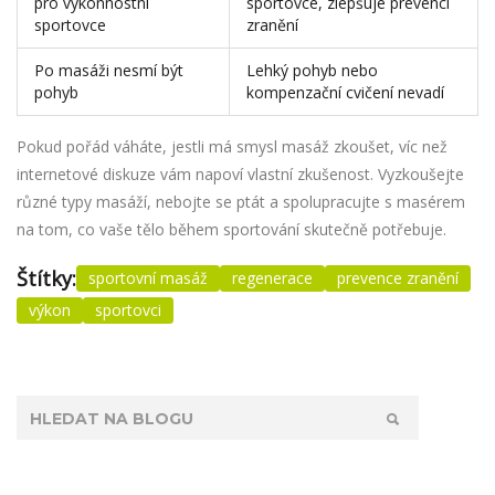
pro výkonnostní
sportovce, zlepšuje prevenci
sportovce
zranění
Po masáži nesmí být
Lehký pohyb nebo
pohyb
kompenzační cvičení nevadí
Pokud pořád váháte, jestli má smysl masáž zkoušet, víc než
internetové diskuze vám napoví vlastní zkušenost. Vyzkoušejte
různé typy masáží, nebojte se ptát a spolupracujte s masérem
na tom, co vaše tělo během sportování skutečně potřebuje.
Štítky:
sportovní masáž
regenerace
prevence zranění
výkon
sportovci