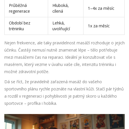
Průběžná
Hluboká,
1–4x za měsíc
regenerace
cílená
Období bez
Lehká,
1x za měsíc
tréninku
uvolňující
Nejen frekvence, ale taky pravidelnost masáží rozhoduje o jejich
účinku. Častěji nemusí nutně znamenat lépe – tělo potřebuje
mezi masážemi čas na reparaci. Ideální je konzultovat vše s
masérem, který vezme v úvahu vaše cíle, intenzitu tréninku i
možné zdravotní potíže.
Dá se říct, že pravidelně zařazená masáž do vašeho
sportovního plánu rychle poznáte na vlastní kůži. Stačí pár týdnů
a rozdíl v regeneraci i pohyblivosti je patrný skoro u každého
sportovce – profíka i hobíka.