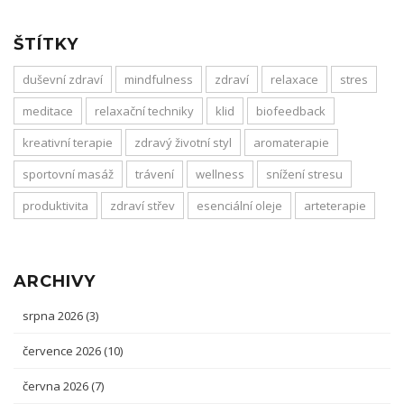
ŠTÍTKY
duševní zdraví
mindfulness
zdraví
relaxace
stres
meditace
relaxační techniky
klid
biofeedback
kreativní terapie
zdravý životní styl
aromaterapie
sportovní masáž
trávení
wellness
snížení stresu
produktivita
zdraví střev
esenciální oleje
arteterapie
ARCHIVY
srpna 2026
(3)
července 2026
(10)
června 2026
(7)