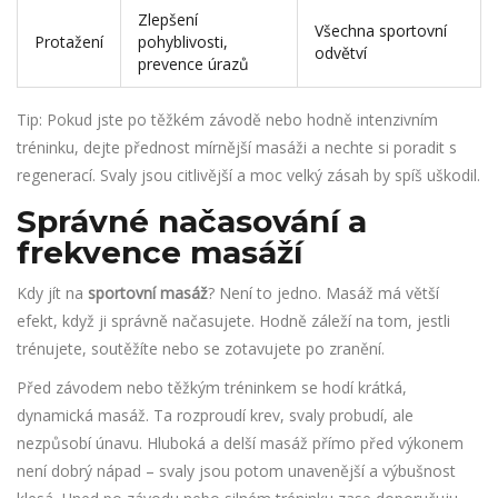
Zlepšení
Všechna sportovní
Protažení
pohyblivosti,
odvětví
prevence úrazů
Tip: Pokud jste po těžkém závodě nebo hodně intenzivním
tréninku, dejte přednost mírnější masáži a nechte si poradit s
regenerací. Svaly jsou citlivější a moc velký zásah by spíš uškodil.
Správné načasování a
frekvence masáží
Kdy jít na
sportovní masáž
? Není to jedno. Masáž má větší
efekt, když ji správně načasujete. Hodně záleží na tom, jestli
trénujete, soutěžíte nebo se zotavujete po zranění.
Před závodem nebo těžkým tréninkem se hodí krátká,
dynamická masáž. Ta rozproudí krev, svaly probudí, ale
nezpůsobí únavu. Hluboká a delší masáž přímo před výkonem
není dobrý nápad – svaly jsou potom unavenější a výbušnost