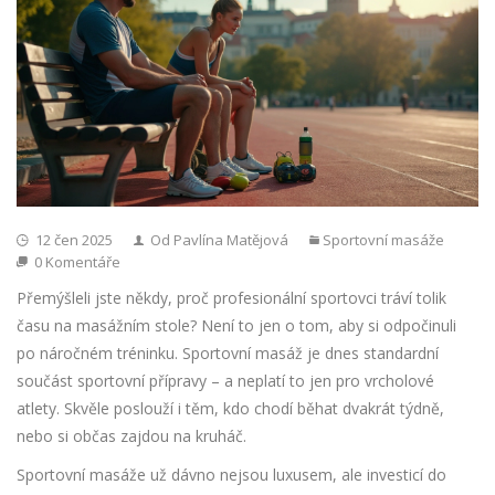
12 čen 2025
Od Pavlína Matějová
Sportovní masáže
0 Komentáře
Přemýšleli jste někdy, proč profesionální sportovci tráví tolik
času na masážním stole? Není to jen o tom, aby si odpočinuli
po náročném tréninku. Sportovní masáž je dnes standardní
součást sportovní přípravy – a neplatí to jen pro vrcholové
atlety. Skvěle poslouží i těm, kdo chodí běhat dvakrát týdně,
nebo si občas zajdou na kruháč.
Sportovní masáže už dávno nejsou luxusem, ale investicí do