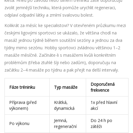
klesá. Hned po závodu nebo silném tréninku zase doporučuju
zvolit jemnější techniku, která pomůže urychlit regeneraci,
odplaví odpadní látky a zmírní svalovou bolest.
Kolikrát za měsíc ke specialistovi? V otevřeném průzkumu mezi
českými ligovými sportovci se ukázalo, že většina chodí na
masáž jednou týdně během soutěžní sezóny a jednou za dva
týdny mimo sezónu. Hobby sportovci zvládnou většinou 1–2
masáže měsíčně. Začínáte-li s masážemi kvůli konkrétním
problémům (třeba ztuhlé šíji nebo zadům), doporučuju na
začátku 2–4 masáže po týdnu a pak přejít na delší intervaly.
Doporučená
Fáze tréninku
Typ masáže
frekvence
Příprava (před
Krátká,
1x před hlavní
výkonem)
dynamická
akcí
Jemná,
Do 24 h po
Po výkonu
regenerační
zátěži