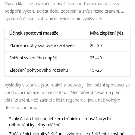
Oproti klasické relaxační masáži má sportovní masáž jasný cíl:
podpořit výkon, zkrátit dobu zotavení a snížit riziko zranění. Z
výzkumů české i zahraniční fyzioterapie vyplývá, že:
Účinek sportovní masáže
Míra zlepšení (%)
Zkrácení doby svalového zotavení
20–30
Snížení svalového napětí
25–40
Zlepšení pohybového rozsahu
15–25
Výsledky v tabulce jsou reálné a potvrzují, že i běžní sportovci ze
sportovní masáže rychle profitují. Není důvod čekat na první
větší zranění, než začnete řešit regeneraci jinak než volným
dnem a sprchou.
Svaly často bolí i po lehkém tréninku – masáž urychlí
odbourání kyseliny mléčné.
Začátečníci získají větší šanci vyhnout se přetížení z chybné