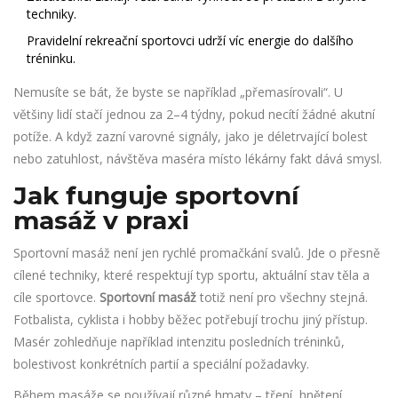
techniky.
Pravidelní rekreační sportovci udrží víc energie do dalšího
tréninku.
Nemusíte se bát, že byste se například „přemasírovali“. U
většiny lidí stačí jednou za 2–4 týdny, pokud necítí žádné akutní
potíže. A když zazní varovné signály, jako je déletrvající bolest
nebo zatuhlost, návštěva maséra místo lékárny fakt dává smysl.
Jak funguje sportovní
masáž v praxi
Sportovní masáž není jen rychlé promačkání svalů. Jde o přesně
cílené techniky, které respektují typ sportu, aktuální stav těla a
cíle sportovce.
Sportovní masáž
totiž není pro všechny stejná.
Fotbalista, cyklista i hobby běžec potřebují trochu jiný přístup.
Masér zohledňuje například intenzitu posledních tréninků,
bolestivost konkrétních partií a speciální požadavky.
Během masáže se používají různé hmaty – tření, hnětení,