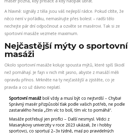
masér pozná, kdy přitlačit a kdy naopak ubrat.
A hlavně: signály z těla jsou váš nejlepší rádce. Pokud cítíte, že
něco není v pořádku, nemasírujte přes bolest – radši tělo
nechejte pár dní odpočinout a ozvěte se masérovi. Tak si ze
sportovní masáže vezmete maximum.
Nejčastější mýty o sportovní
masáži
Okolo sportovní masáže koluje spousta mýtů, které spíš škodí
než pomáhají. Je fajn v nich mít jasno, abyste z masáží měli
opravdu přínos. Mrkněte na ty nejčastější a zjistěte, co je
pravda a co už dávno neplatí.
Sportovní masáž
bolí vždy a musí být co nejtvrdší – Chyba!
Správný masér přizpůsobí tlak podle vašich potřeb, ne podle
zastaralého hesla „čím víc to bolí, tím víc to pomáhá“.
Masáže potřebují jen profíci – Další nesmysl. Vědci z
Masarykovy univerzity v roce 2023 ukázali, že i hobby
sportovci, co sportují 2–3x týdně, mají po pravidelných