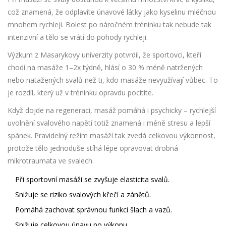
což znamená, že odplavíte únavové látky jako kyselinu mléčnou
mnohem rychleji. Bolest po náročném tréninku tak nebude tak
intenzivní a tělo se vrátí do pohody rychleji.
Výzkum z Masarykovy univerzity potvrdil, že sportovci, kteří
chodí na masáže 1–2x týdně, hlásí o 30 % méně natržených
nebo natažených svalů než ti, kdo masáže nevyužívají vůbec. To
je rozdíl, který už v tréninku opravdu pocítíte.
Když dojde na regeneraci, masáž pomáhá i psychicky – rychlejší
uvolnění svalového napětí totiž znamená i méně stresu a lepší
spánek. Pravidelný režim masáží tak zvedá celkovou výkonnost,
protože tělo jednoduše stíhá lépe opravovat drobná
mikrotraumata ve svalech.
Při sportovní masáži se zvyšuje elasticita svalů.
Snižuje se riziko svalových křečí a zánětů.
Pomáhá zachovat správnou funkci šlach a vazů.
Snižuje celkovou únavu po výkonu.