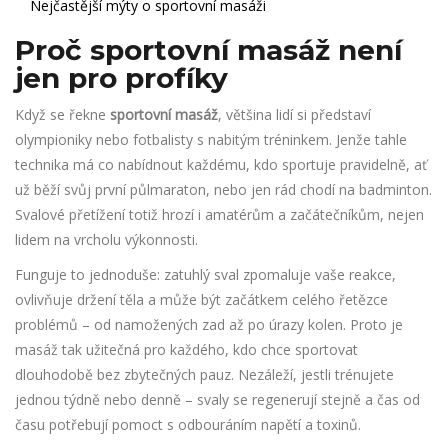
Nejčastější mýty o sportovní masáži
Proč sportovní masáž není
jen pro profíky
Když se řekne
sportovní masáž
, většina lidí si představí
olympioniky nebo fotbalisty s nabitým tréninkem. Jenže tahle
technika má co nabídnout každému, kdo sportuje pravidelně, ať
už běží svůj první půlmaraton, nebo jen rád chodí na badminton.
Svalové přetížení totiž hrozí i amatérům a začátečníkům, nejen
lidem na vrcholu výkonnosti.
Funguje to jednoduše: zatuhlý sval zpomaluje vaše reakce,
ovlivňuje držení těla a může být začátkem celého řetězce
problémů – od namožených zad až po úrazy kolen. Proto je
masáž tak užitečná pro každého, kdo chce sportovat
dlouhodobě bez zbytečných pauz. Nezáleží, jestli trénujete
jednou týdně nebo denně – svaly se regenerují stejně a čas od
času potřebují pomoct s odbouráním napětí a toxinů.