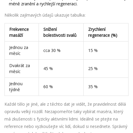
méně zranění a rychlejší regeneraci.
Několik zajímavých údajů ukazuje tabulka:
Frekvence
Snížení
Zrychlení
masáží
bolestivosti svalů
regenerace (%)
Jednou za
cca 30 %
15 %
měsíc
Dvakrát za
45 %
25 %
měsíc
Jednou
60 %
35 %
týdně
Každé tělo je jiné, ale z těchto dat je vidět, že pravidelnost dělá
opravdu velký rozdíl. Nezapomeňte taky vybírat maséra, který
má zkušenosti s fyzicky aktivními lidmi. Ideálně se ptejte na
reference nebo vyzkoušejte víc lidí, dokud si nesednete. Správný