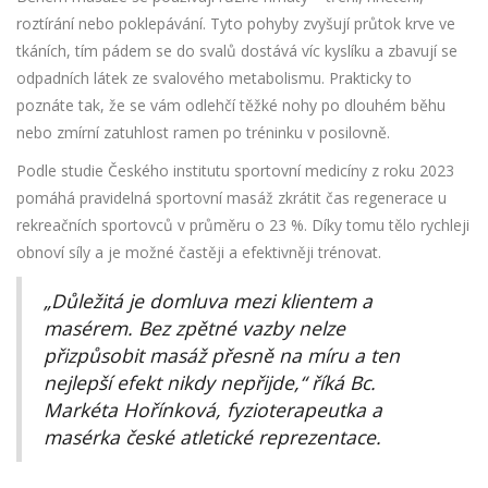
roztírání nebo poklepávání. Tyto pohyby zvyšují průtok krve ve
tkáních, tím pádem se do svalů dostává víc kyslíku a zbavují se
odpadních látek ze svalového metabolismu. Prakticky to
poznáte tak, že se vám odlehčí těžké nohy po dlouhém běhu
nebo zmírní zatuhlost ramen po tréninku v posilovně.
Podle studie Českého institutu sportovní medicíny z roku 2023
pomáhá pravidelná sportovní masáž zkrátit čas regenerace u
rekreačních sportovců v průměru o 23 %. Díky tomu tělo rychleji
obnoví síly a je možné častěji a efektivněji trénovat.
„Důležitá je domluva mezi klientem a
masérem. Bez zpětné vazby nelze
přizpůsobit masáž přesně na míru a ten
nejlepší efekt nikdy nepřijde,“ říká Bc.
Markéta Hořínková, fyzioterapeutka a
masérka české atletické reprezentace.