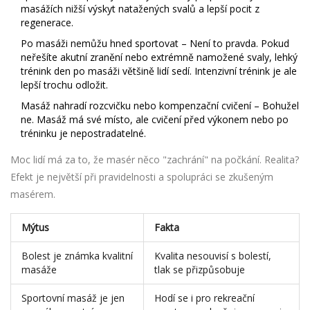
masážích nižší výskyt natažených svalů a lepší pocit z
regenerace.
Po masáži nemůžu hned sportovat – Není to pravda. Pokud
neřešíte akutní zranění nebo extrémně namožené svaly, lehký
trénink den po masáži většině lidí sedí. Intenzivní trénink je ale
lepší trochu odložit.
Masáž nahradí rozcvičku nebo kompenzační cvičení – Bohužel
ne. Masáž má své místo, ale cvičení před výkonem nebo po
tréninku je nepostradatelné.
Moc lidí má za to, že masér něco "zachrání" na počkání. Realita?
Efekt je největší při pravidelnosti a spolupráci se zkušeným
masérem.
Mýtus
Fakta
Bolest je známka kvalitní
Kvalita nesouvisí s bolestí,
masáže
tlak se přizpůsobuje
Sportovní masáž je jen
Hodí se i pro rekreační