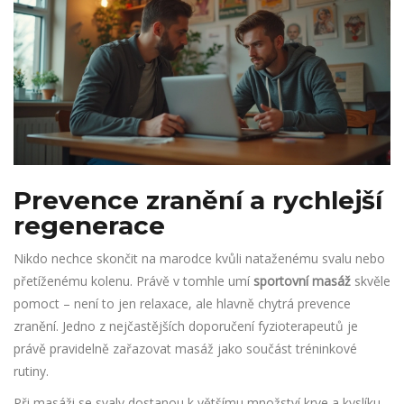
Prevence zranění a rychlejší
regenerace
Nikdo nechce skončit na marodce kvůli nataženému svalu nebo
přetíženému kolenu. Právě v tomhle umí
sportovní masáž
skvěle
pomoct – není to jen relaxace, ale hlavně chytrá prevence
zranění. Jedno z nejčastějších doporučení fyzioterapeutů je
právě pravidelně zařazovat masáž jako součást tréninkové
rutiny.
Při masáži se svaly dostanou k většímu množství krve a kyslíku,