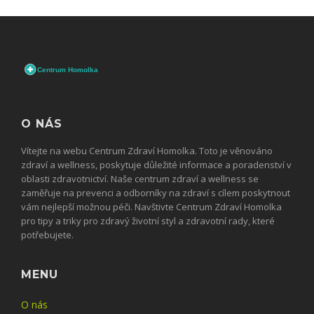
O NÁS
Vítejte na webu Centrum Zdraví Homolka. Toto je věnováno
zdraví a wellness, poskytuje důležité informace a poradenství v
oblasti zdravotnictví. Naše centrum zdraví a wellness se
zaměřuje na prevenci a odborníky na zdraví s cílem poskytnout
vám nejlepší možnou péči. Navštivte Centrum Zdraví Homolka
pro tipy a triky pro zdravý životní styl a zdravotní rady, které
potřebujete.
MENU
O nás