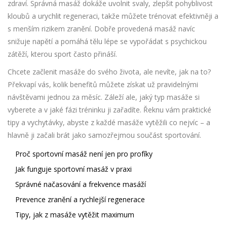
zdraví. Správná masáž dokáže uvolnit svaly, zlepšit pohyblivost
kloubů a urychlit regeneraci, takže můžete trénovat efektivněji a
s menším rizikem zranění. Dobře provedená masáž navíc
snižuje napětí a pomáhá tělu lépe se vypořádat s psychickou
zátěží, kterou sport často přináší.
Chcete začlenit masáže do svého života, ale nevíte, jak na to?
Překvapí vás, kolik benefitů můžete získat už pravidelnými
návštěvami jednou za měsíc. Záleží ale, jaký typ masáže si
vyberete a v jaké fázi tréninku ji zařadíte. Řeknu vám praktické
tipy a vychytávky, abyste z každé masáže vytěžili co nejvíc – a
hlavně ji začali brát jako samozřejmou součást sportování.
Proč sportovní masáž není jen pro profíky
Jak funguje sportovní masáž v praxi
Správné načasování a frekvence masáží
Prevence zranění a rychlejší regenerace
Tipy, jak z masáže vytěžit maximum