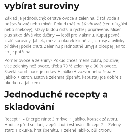
vybírat suroviny
Základ je jednoduchý: čerstvé ovoce a zelenina, čistá voda a
odšťavňovač nebo mixér. Pokud máš odšťavňovač (centrifugální
nebo šnekový), šťávy budou čistší a rychleji připravené. Mixér
plus sítko dává více dužiny — lepší pro vlákninu. Kupuj pevné,
zralé suroviny. Jablek, mrkví a okurek klidně víc; citrusy a bylinky
přidávej podle chuti. Zeleninu přednostně umyj a oloupej jen to,
co je potřeba.
Poměr ovoce a zeleniny? Pokud chceš méně cukru, používej
více zeleniny než ovoce, třeba 70 % zeleniny a 30 % ovoce.
Skvělá kombinace je mrkev + jablko + zázvor nebo řepa +
jablko + citron. Listová zelenina (špenát, kapusta) jde dobře s
okurkou a jablkem.
Jednoduché recepty a
skladování
Recept 1 – Energie ráno: 3 mrkve, 1 jablko, kousek zázvoru.
Hodí se před snídaní, zlepší chuť i vstávání. Recept 2 – Zelený
start: 1 okurka, hrst špenátu, 1 zelené jablko, půl citronu.