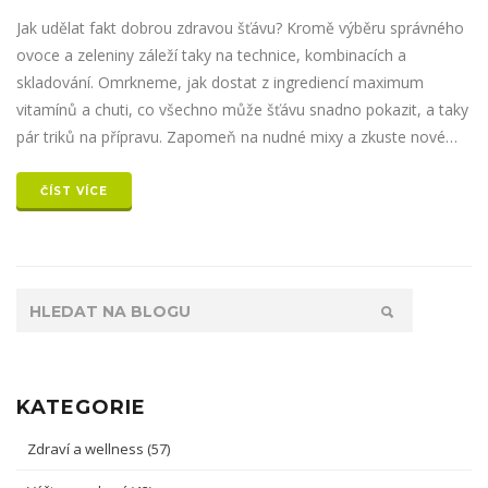
Jak udělat fakt dobrou zdravou šťávu? Kromě výběru správného
ovoce a zeleniny záleží taky na technice, kombinacích a
skladování. Omrkneme, jak dostat z ingrediencí maximum
vitamínů a chuti, co všechno může šťávu snadno pokazit, a taky
pár triků na přípravu. Zapomeň na nudné mixy a zkuste nové
chutě, které tě možná překvapí. Každý najde svůj způsob, jak si
ze zdravého pití udělat každodenní rituál.
ČÍST VÍCE
KATEGORIE
Zdraví a wellness
(57)