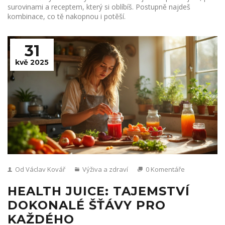
surovinami a receptem, který si oblíbíš. Postupně najdeš
kombinace, co tě nakopnou i potěší.
31
kvě 2025
Od Václav Kovář
Výživa a zdraví
0 Komentáře
HEALTH JUICE: TAJEMSTVÍ
DOKONALÉ ŠŤÁVY PRO
KAŽDÉHO