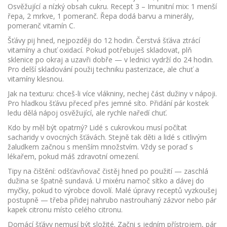
Osvěžující a nízký obsah cukru. Recept 3 – Imunitní mix: 1 menší
řepa, 2 mrkve, 1 pomeranč. Řepa dodá barvu a minerály,
pomeranč vitamín C.
Šťávy pij hned, nejpozději do 12 hodin. Čerstvá šťáva ztrácí
vitamíny a chuť oxidací. Pokud potřebuješ skladovat, plň
sklenice po okraj a uzavři dobře — v lednici vydrží do 24 hodin.
Pro delší skladování použij techniku pasterizace, ale chuť a
vitamíny klesnou.
Jak na texturu: chceš-li více vlákniny, nechej část dužiny v nápoji.
Pro hladkou šťávu přeceď přes jemné síto. Přidání pár kostek
ledu dělá nápoj osvěžující, ale rychle naředí chuť.
Kdo by měl být opatrný? Lidé s cukrovkou musí počítat
sacharidy v ovocných šťávách. Stejně tak děti a lidé s citlivým
žaludkem začnou s menším množstvím. Vždy se poraď s
lékařem, pokud máš zdravotní omezení.
Tipy na čištění: odšťavňovač čistěj hned po použití — zaschlá
dužina se špatně sundavá. U mixéru namoč sítko a dávej do
myčky, pokud to výrobce dovolí. Malé úpravy receptů vyzkoušej
postupně — třeba přidej nahrubo nastrouhaný zázvor nebo pár
kapek citronu místo celého citronu.
Domácí šťávy nemusí být složité. Začni s jedním přístrojem, pár