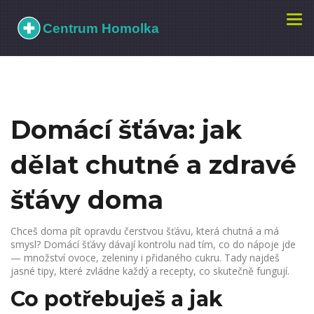
Zobr
navi
Domácí šťáva: jak
dělat chutné a zdravé
šťávy doma
Chceš doma pít opravdu čerstvou šťávu, která chutná a má
smysl? Domácí šťávy dávají kontrolu nad tím, co do nápoje jde
— množství ovoce, zeleniny i přidaného cukru. Tady najdeš
jasné tipy, které zvládne každý a recepty, co skutečně fungují.
Co potřebuješ a jak