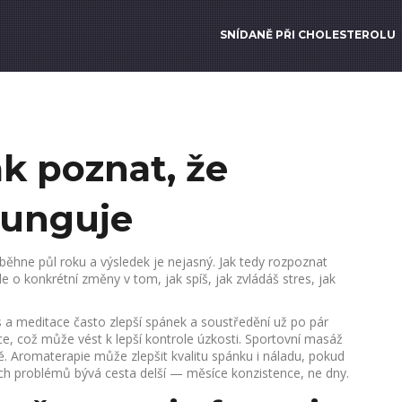
SNÍDANĚ PŘI CHOLESTEROLU
ak poznat, že
funguje
uběhne půl roku a výsledek je nejasný. Jak tedy rozpoznat
 o konkrétní změny v tom, jak spíš, jak zvládáš stres, jak
 a meditace často zlepší spánek a soustředění už po pár
e, což může vést k lepší kontrole úzkosti. Sportovní masáž
itě. Aromaterapie může zlepšit kvalitu spánku i náladu, pokud
ých problémů bývá cesta delší — měsíce konzistence, ne dny.