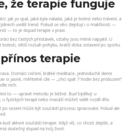
e, že terapie funguje
i: jak jsi spal, jaká byla nálada, jaká je bolest nebo trávení, a
u týdnech uvidíš trend. Pokud se věci zlepšují i o maličkosti —
stí — to je dopad terapie v praxi.
š práci bez častých přestávek, vztahy jsou méně napjaté. U
bez bolesti, větší rozsah pohybu, kratší doba zotavení po sportu.
přínos terapie
prava. Domácí cvičení, krátké meditace, jednoduché denní
tav si jasné, měřitelné cíle — „chci spát 7 hodin bez probuzení“
dle nich.
ni to — upravit metodu je běžné. Buď trpělivý: u
u fyzických terapií nebo masáží můžeš vidět rozdíl dřív.
t po sezení může být součástí procesu zpracování. Pokud ale
ed.
buď aktivní součástí terapie. Když víš, co chceš zlepšit, a
ie má skutečný dopad na tvůj život.