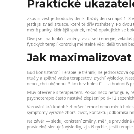
Praktické ukazatel
Zkus si vést jednoduchý deník. Každý den si napiš 1–3 věc
jestli jsi zvládl situace, které tě dřív rozházely. Po dvo
méně paniky, klidnější spánek, méně opakujících se bole
Dívej se i na funkční změny: vrací se ti energie, zvládá
fyzických terapií kontroluj měřitelné věci: delší trvání 
Jak maximalizovat 
Buď konzistentní. Terapie je trénink, ne jednorázová o
rituály a zpětná vazba terapeutovi zrychlí výsledky. Nas
nebo „chci uběhnout 5 km bez bolesti“ — a hodnotíš po
Mluv otevřeně s terapeutem. Pokud něco nefunguje, řek
psychoterapie často nastává zlepšení po 6–12 sezeních; 
Varování: krátkodobé zhoršení emocí nebo mírná boles
symptomy výrazně zhorší život, kontaktuj odborníka hn
Na závěr — sleduj konkrétní změny, měř je pravidelně a 
pravidelně sleduješ výsledky, zjistíš rychle, jestli terap