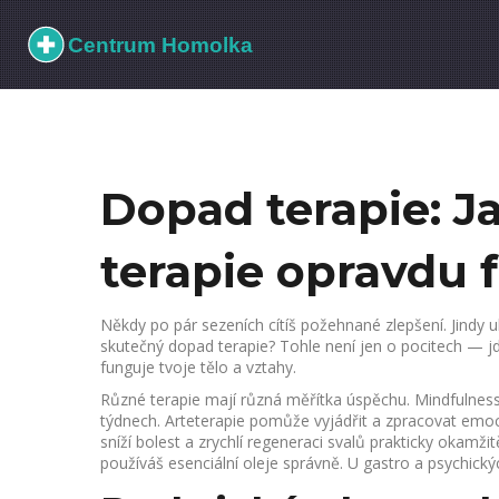
Dopad terapie: J
terapie opravdu 
Někdy po pár sezeních cítíš požehnané zlepšení. Jindy 
skutečný dopad terapie? Tohle není jen o pocitech — jde
funguje tvoje tělo a vztahy.
Různé terapie mají různá měřítka úspěchu. Mindfulness
týdnech. Arteterapie pomůže vyjádřit a zpracovat emoc
sníží bolest a zrychlí regeneraci svalů prakticky okamž
používáš esenciální oleje správně. U gastro a psychick