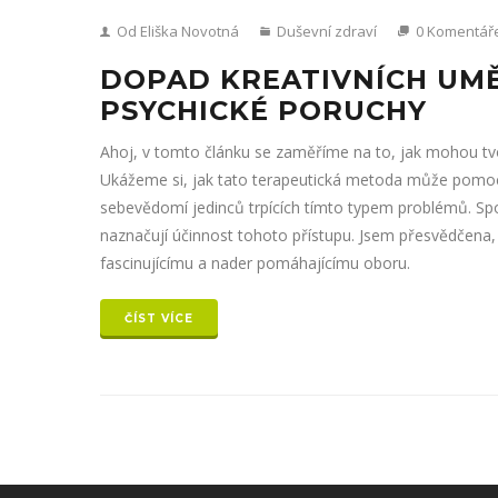
Od Eliška Novotná
Duševní zdraví
0 Komentář
DOPAD KREATIVNÍCH UMĚ
PSYCHICKÉ PORUCHY
Ahoj, v tomto článku se zaměříme na to, jak mohou tvoř
Ukážeme si, jak tato terapeutická metoda může pomoct 
sebevědomí jedinců trpících tímto typem problémů. Spo
naznačují účinnost tohoto přístupu. Jsem přesvědčena
fascinujícímu a nader pomáhajícímu oboru.
ČÍST VÍCE