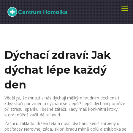
Zobr
navi
Dýchací zdraví: Jak
dýchat lépe každý
den
Věděl jsi, že mnozí z nás dýchají mělkým hrudním dechem, i
když stačí pár změn a dýchání se zlepší? Lepší dýchání pomůže
při stresu, spánku i běžné zátěži. Tady máš konkrétní kroky,
které můžeš začít dělat hned.
Začni u základů: držení těla a nosní dýchání. Sedíš shrbený u
počítače? Narovnej záda, skloň bradu mírně dolů a zhluboka se