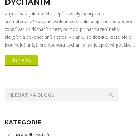
DÝCHÁNÍM
Zajímá vás, jak můžete zlepšit své dýchání pomocí
aromaterapie? Správně zvolené esenciální oleje mohou podpořit
zdraví vašich dýchacích cest, pomoci při nachlazení nebo
alergiích a dokonce snížit stres. V článku se dozvíte, které oleje
jsou nejúčinnější pro podporu dýchání a jak je správně používat.
Rovněž se podíváme na zajímavá fakta a praktické tipy, jak
integrovat aromaterapii do vašeho každodenního života.
ČÍST VÍCE
KATEGORIE
Zdraví a wellness
(57)