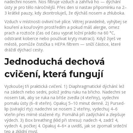
nadechni nosem. Nos filtruje vzduch a zahřívá ho — dýchání
ústy je pro tělo náročnější. Přes den si nastav připomínku na 2–
3 krátké pauzy, kdy zkontroluješ, že dýcháš nosem a zhluboka.
Vzduch v místnosti ovlivní tvé plíce. Větrej pravidelně, vyhýbej se
kouření a kouřovým prostředím a pokud máš alergie, omez
prach a roztoče (čas od času vyprat ložní prádlo na 60 °C,
odstranit koberce nebo používat kryty matrací). Když žiješ ve
městě, pomůže čistička s HEPA filtrem — sníží částice, které
dráždí dýchací cesty.
Jednoduchá dechová
cvičení, která fungují
Vyzkoušej tři praktická cvičení. 1) Diaphragmatické dýchání: lež
na zádech nebo sedni, polož jednu ruku na břicho. Nadechni se
nosem tak, aby se ruka na břiše zvedla (4 vteřiny), vydechni
pomalu ústy (6–8 vteřin). Opakuj 5–10 minut denně. 2) Pursed-
lip (svírající rty): nadechni se nosem 2 vteřiny, vydechuj 4–6
vteřin přes mírně stažené rty. Pomáhá při zadýchání a zlepšuje
výdech. 3) Box breathing (klid při stresu): nadech 4, zadrž 4,
vydech 4, počkej 4. Opakuj 4–6× a uvidíš, jak se zpomalí srdeční
tep a zklidní mysl.