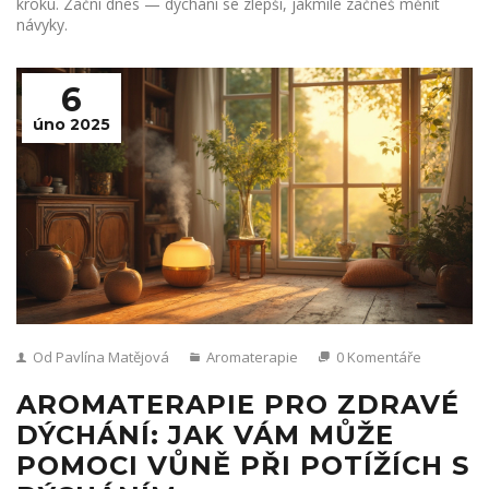
kroku. Začni dnes — dýchání se zlepší, jakmile začneš měnit
návyky.
6
úno 2025
Od Pavlína Matějová
Aromaterapie
0 Komentáře
AROMATERAPIE PRO ZDRAVÉ
DÝCHÁNÍ: JAK VÁM MŮŽE
POMOCI VŮNĚ PŘI POTÍŽÍCH S