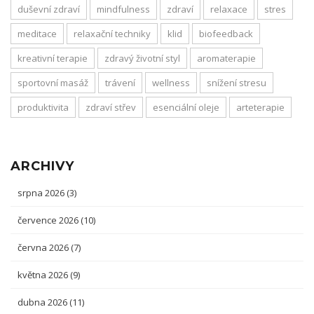
duševní zdraví
mindfulness
zdraví
relaxace
stres
meditace
relaxační techniky
klid
biofeedback
kreativní terapie
zdravý životní styl
aromaterapie
sportovní masáž
trávení
wellness
snížení stresu
produktivita
zdraví střev
esenciální oleje
arteterapie
ARCHIVY
srpna 2026
(3)
července 2026
(10)
června 2026
(7)
května 2026
(9)
dubna 2026
(11)