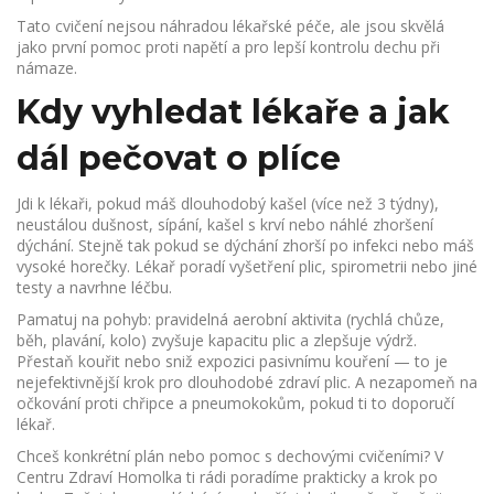
Tato cvičení nejsou náhradou lékařské péče, ale jsou skvělá
jako první pomoc proti napětí a pro lepší kontrolu dechu při
námaze.
Kdy vyhledat lékaře a jak
dál pečovat o plíce
Jdi k lékaři, pokud máš dlouhodobý kašel (více než 3 týdny),
neustálou dušnost, sípání, kašel s krví nebo náhlé zhoršení
dýchání. Stejně tak pokud se dýchání zhorší po infekci nebo máš
vysoké horečky. Lékař poradí vyšetření plic, spirometrii nebo jiné
testy a navrhne léčbu.
Pamatuj na pohyb: pravidelná aerobní aktivita (rychlá chůze,
běh, plavání, kolo) zvyšuje kapacitu plic a zlepšuje výdrž.
Přestaň kouřit nebo sniž expozici pasivnímu kouření — to je
nejefektivnější krok pro dlouhodobé zdraví plic. A nezapomeň na
očkování proti chřipce a pneumokokům, pokud ti to doporučí
lékař.
Chceš konkrétní plán nebo pomoc s dechovými cvičeními? V
Centru Zdraví Homolka ti rádi poradíme prakticky a krok po